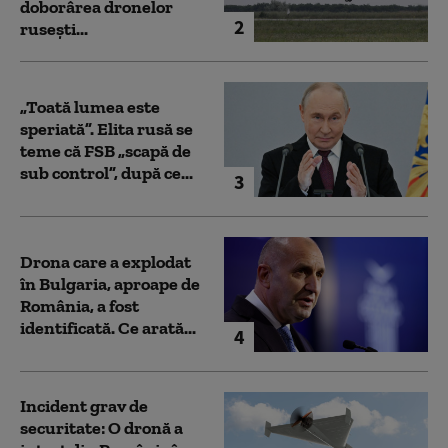
doborârea dronelor
2
rusești...
„Toată lumea este
speriată”. Elita rusă se
teme că FSB „scapă de
sub control”, după ce...
3
Drona care a explodat
în Bulgaria, aproape de
România, a fost
identificată. Ce arată...
4
Incident grav de
securitate: O dronă a