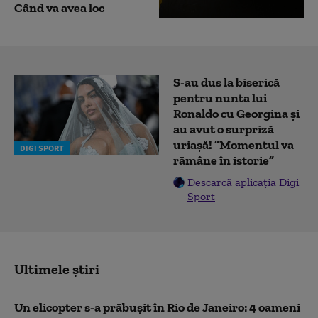
Când va avea loc
S-au dus la biserică
pentru nunta lui
Ronaldo cu Georgina și
au avut o surpriză
uriașă! ”Momentul va
DIGI SPORT
rămâne în istorie”
Descarcă aplicația Digi
Sport
Ultimele știri
Un elicopter s-a prăbușit în Rio de Janeiro: 4 oameni