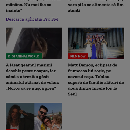
mănânc. Nu mai fac ca
vara și la ce alimente să fim
înainte”
atenți
Descarcă aplicația Pro FM
DIGI ANIMAL WORLD
FILM NOW
A lăsat geamul mașinii
Matt Damon, eclipsat de
deschis peste noapte, iar
frumoasa lui soție, pe
când s-a trezit a găsit
covorul roșu. Tablou
animalul atârnat de volan:
superb de familie alături de
„Noroc că se mișcă greu”
două dintre fiicele lor, la
Seul