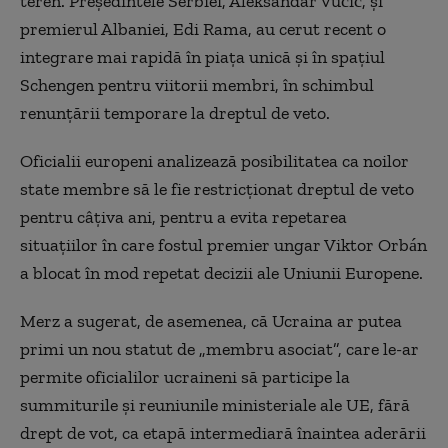
teren. Președintele Serbiei, Aleksandar Vučić, și
premierul Albaniei, Edi Rama, au cerut recent o
integrare mai rapidă în piața unică și în spațiul
Schengen pentru viitorii membri, în schimbul
renunțării temporare la dreptul de veto.
Oficialii europeni analizează posibilitatea ca noilor
state membre să le fie restricționat dreptul de veto
pentru câțiva ani, pentru a evita repetarea
situațiilor în care fostul premier ungar Viktor Orbán
a blocat în mod repetat decizii ale Uniunii Europene.
Merz a sugerat, de asemenea, că Ucraina ar putea
primi un nou statut de „membru asociat”, care le-ar
permite oficialilor ucraineni să participe la
summiturile și reuniunile ministeriale ale UE, fără
drept de vot, ca etapă intermediară înaintea aderării