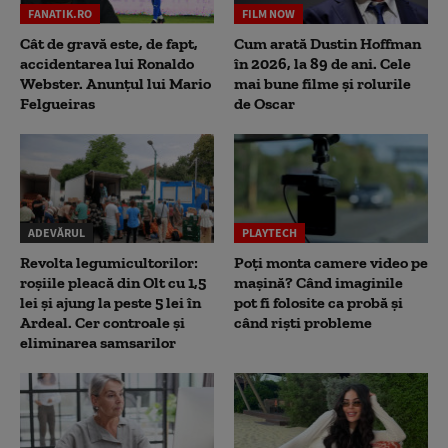
FANATIK.RO
FILM NOW
Cât de gravă este, de fapt,
Cum arată Dustin Hoffman
accidentarea lui Ronaldo
în 2026, la 89 de ani. Cele
Webster. Anunțul lui Mario
mai bune filme și rolurile
Felgueiras
de Oscar
ADEVĂRUL
PLAYTECH
Revolta legumicultorilor:
Poți monta camere video pe
roșiile pleacă din Olt cu 1,5
mașină? Când imaginile
lei și ajung la peste 5 lei în
pot fi folosite ca probă și
Ardeal. Cer controale și
când riști probleme
eliminarea samsarilor