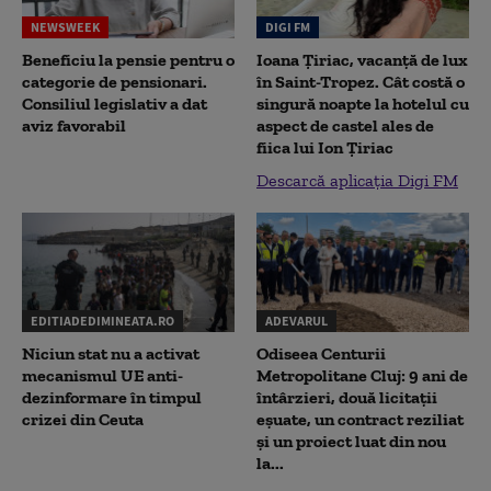
NEWSWEEK
DIGI FM
Beneficiu la pensie pentru o
Ioana Țiriac, vacanță de lux
categorie de pensionari.
în Saint-Tropez. Cât costă o
Consiliul legislativ a dat
singură noapte la hotelul cu
aviz favorabil
aspect de castel ales de
fiica lui Ion Țiriac
Descarcă aplicația Digi FM
EDITIADEDIMINEATA.RO
ADEVARUL
Niciun stat nu a activat
Odiseea Centurii
mecanismul UE anti-
Metropolitane Cluj: 9 ani de
dezinformare în timpul
întârzieri, două licitații
crizei din Ceuta
eșuate, un contract reziliat
și un proiect luat din nou
la...