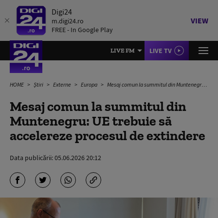
Digi24
VIEW
m.digi24.ro
FREE - In Google Play
LIVE TV
LIVE FM
HOME
Știri
Externe
Europa
Mesaj comun la summitul din Muntenegru: UE trebuie să accelereze procesul de extindere
Mesaj comun la summitul din
Muntenegru: UE trebuie să
accelereze procesul de extindere
Data publicării:
05.06.2026 20:12