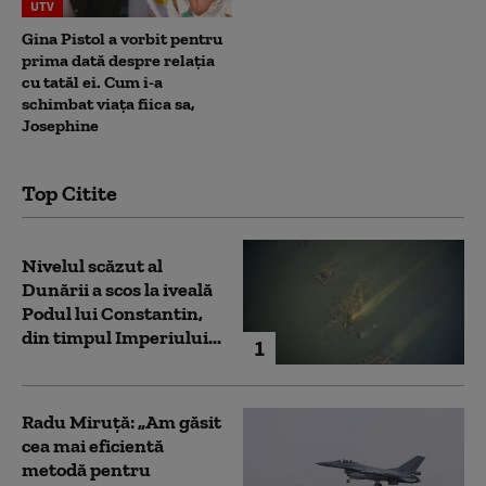
UTV
Gina Pistol a vorbit pentru
prima dată despre relația
cu tatăl ei. Cum i-a
schimbat viața fiica sa,
Josephine
Top Citite
Nivelul scăzut al
Dunării a scos la iveală
Podul lui Constantin,
din timpul Imperiului...
1
Radu Miruță: „Am găsit
cea mai eficientă
metodă pentru