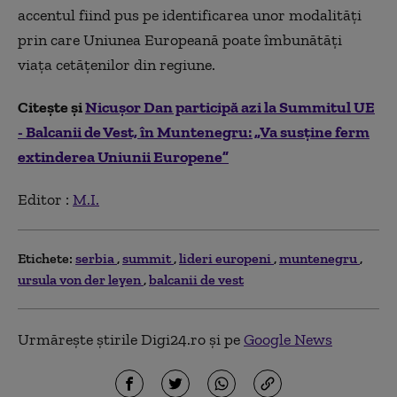
accentul fiind pus pe identificarea unor modalități
prin care Uniunea Europeană poate îmbunătăți
viața cetățenilor din regiune.
Citește și
Nicuşor Dan participă azi la Summitul UE
- Balcanii de Vest, în Muntenegru: „Va susține ferm
extinderea Uniunii Europene”
Editor :
M.I.
Etichete:
serbia
summit
lideri europeni
muntenegru
ursula von der leyen
balcanii de vest
Urmărește știrile Digi24.ro și pe
Google News