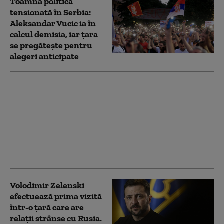
Toamnă politică
tensionată în Serbia:
Aleksandar Vucic ia în
calcul demisia, iar țara
se pregătește pentru
alegeri anticipate
Volodimir Zelenski a
ajuns în Serbia și
anunță „întrevederi
importante” cu
Aleksandar Vucic și
premierul Djuro
Macut. Ce vor discuta
Volodimir Zelenski
efectuează prima vizită
într-o țară care are
relații strânse cu Rusia.