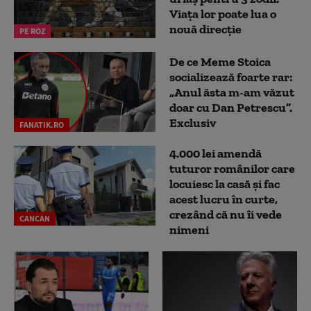
Viața lor poate lua o
nouă direcție
PE ROZ
De ce Meme Stoica
socializează foarte rar:
„Anul ăsta m-am văzut
doar cu Dan Petrescu”.
Exclusiv
FANATIK.RO
4.000 lei amendă
tuturor românilor care
locuiesc la casă și fac
acest lucru în curte,
crezând că nu îi vede
CANCAN
nimeni