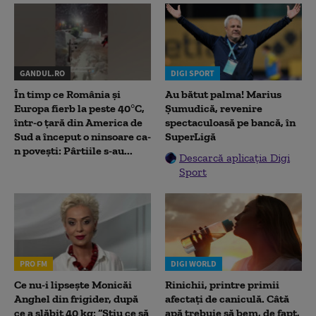
GANDUL.RO
DIGI SPORT
În timp ce România și
Au bătut palma! Marius
Europa fierb la peste 40°C,
Șumudică, revenire
într-o țară din America de
spectaculoasă pe bancă, în
Sud a început o ninsoare ca-
SuperLigă
n povești: Pârtiile s-au...
Descarcă aplicația Digi
Sport
PRO FM
DIGI WORLD
Ce nu-i lipsește Monicăi
Rinichii, printre primii
Anghel din frigider, după
afectați de caniculă. Câtă
ce a slăbit 40 kg: “Știu ce să
apă trebuie să bem, de fapt,