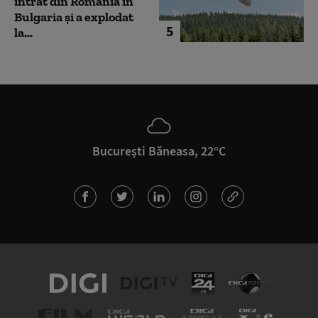
intrat din România în
Bulgaria şi a explodat
5
la...
București Băneasa, 22°C