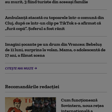
au murit, 3 fiind turiste din aceeaşi familie
Ambulanţă atacată cu topoarele într-o comună din
Cluj, după ce într-un clip pe TikTok s-a afirmat că
„fură copii”. Șoferul a fost rănit
Imagini șocante pe un drum din Vrancea: Bebeluș
de 11 luni, surprins la volan. Mama, o adolescentă de
17 ani, a filmat scena
CITEȘTE MAI MULTE
Recomandările redacţiei
Cum funcționează
Sovintern, noua rețea
internațională a