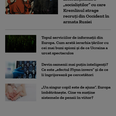
„socialiștilor” cu care
Kremlinul atrage
recruți din Occident în
armata Rusiei
Topul serviciilor de informații din
Europa. Cum arată ierarhia țărilor cu
cei mai buni spioni și de ce Ucraina a
urcat spectaculos
Devin oamenii mai puțin inteligenți?
Ce este „efectul Flynn invers” și de ce
îi îngrijorează pe cercetători
„Un singur copil este de ajuns”. Europa
îmbătrânește. Cine va susține
sistemele de pensii în viitor?