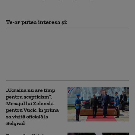
Te-ar putea interesa și:
Zelenski la Belgrad,
într-o vizită cu miză
geopolitică. Kievul vrea
să desprindă Serbia de
influența Moscovei: „O
palmă pentru ruși”
„Ucraina nu are timp
pentru scepticism”.
Mesajul lui Zelenski
pentru Vucic, în prima
sa vizită oficială la
Belgrad