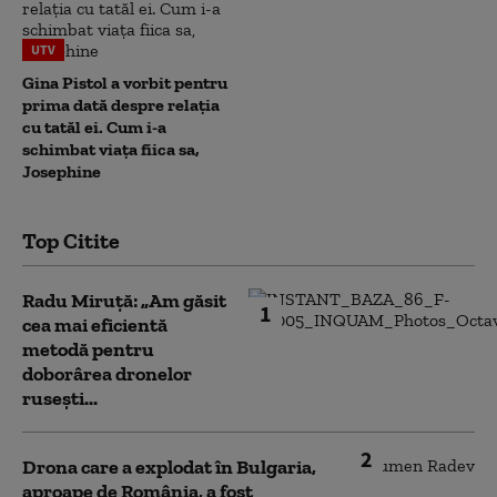
UTV
Gina Pistol a vorbit pentru
prima dată despre relația
cu tatăl ei. Cum i-a
schimbat viața fiica sa,
Josephine
Top Citite
Radu Miruță: „Am găsit
1
cea mai eficientă
metodă pentru
doborârea dronelor
rusești...
2
Drona care a explodat în Bulgaria,
aproape de România, a fost