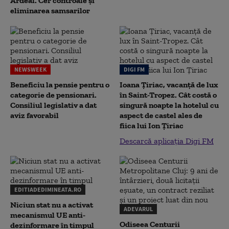
Ardeal. Cer controale și
eliminarea samsarilor
NEWSWEEK
DIGI FM
Beneficiu la pensie pentru o
Ioana Țiriac, vacanță de lux
categorie de pensionari.
în Saint-Tropez. Cât costă o
Consiliul legislativ a dat
singură noapte la hotelul cu
aviz favorabil
aspect de castel ales de
fiica lui Ion Țiriac
Descarcă aplicația Digi FM
EDITIADEDIMINEATA.RO
Niciun stat nu a activat
ADEVARUL
mecanismul UE anti-
Odiseea Centurii
dezinformare în timpul