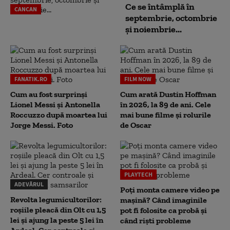
Ce se întâmplă în
CANCAN
septembrie, octombrie
și noiembrie...
FANATIK.RO
FILM NOW
Cum au fost surprinși
Cum arată Dustin Hoffman
Lionel Messi și Antonella
în 2026, la 89 de ani. Cele
Roccuzzo după moartea lui
mai bune filme și rolurile
Jorge Messi. Foto
de Oscar
PLAYTECH
ADEVĂRUL
Poți monta camere video pe
Revolta legumicultorilor:
mașină? Când imaginile
roșiile pleacă din Olt cu 1,5
pot fi folosite ca probă și
lei și ajung la peste 5 lei în
când riști probleme