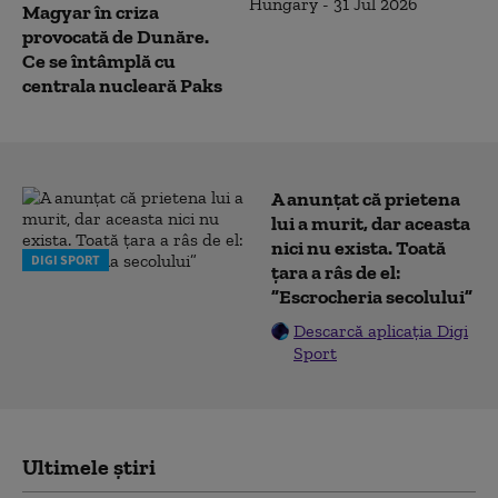
Magyar în criza
provocată de Dunăre.
Ce se întâmplă cu
centrala nucleară Paks
A anunțat că prietena
lui a murit, dar aceasta
nici nu exista. Toată
DIGI SPORT
țara a râs de el:
”Escrocheria secolului”
Descarcă aplicația Digi
Sport
Ultimele știri