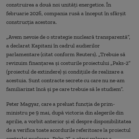
construirea a două noi unități energetice. În
februarie 2026, compania rusă a început în sfârșit
construcția acestora.
„Avem nevoie de o strategie nucleară transparentă”,
a declarat Kapitani în cadrul audierilor
parlamentare (citat conform Reuters). „Trebuie să
revizuim finanțarea și costurile proiectului „Paks-2”
(proiectul de extindere) și condițiile de realizare a
acestuia. Sunt contracte secrete cu care nu ne-am
familiarizat încă și pe care trebuie să le studiem”.
Peter Magyar, care a preluat funcția de prim-
ministru pe 9 mai, după victoria din alegerile din
aprilie, a vorbit anterior și el despre disponibilitatea
de a verifica toate acordurile referitoare la proiectul
centralei nucleare „Paks-2”, a cărui valoare a