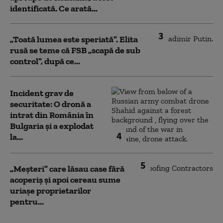
identificată. Ce arată...
3
„Toată lumea este speriată”. Elita
rusă se teme că FSB „scapă de sub
control”, după ce...
Incident grav de
securitate: O dronă a
intrat din România în
Bulgaria şi a explodat
4
la...
5
„Meșteri” care lăsau case fără
acoperiș și apoi cereau sume
uriașe proprietarilor
pentru...