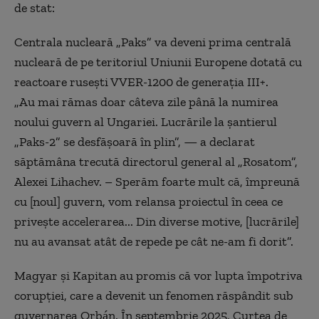
de stat:
Centrala nucleară „Paks” va deveni prima centrală
nucleară de pe teritoriul Uniunii Europene dotată cu
reactoare rusești VVER-1200 de generația III+.
„Au mai rămas doar câteva zile până la numirea
noului guvern al Ungariei. Lucrările la șantierul
„Paks-2” se desfășoară în plin”, — a declarat
săptămâna trecută directorul general al „Rosatom”,
Alexei Lihachev. – Sperăm foarte mult că, împreună
cu [noul] guvern, vom relansa proiectul în ceea ce
privește accelerarea... Din diverse motive, [lucrările]
nu au avansat atât de repede pe cât ne-am fi dorit”.
Magyar și Kapitan au promis că vor lupta împotriva
corupției, care a devenit un fenomen răspândit sub
guvernarea Orbán. În septembrie 2025, Curtea de