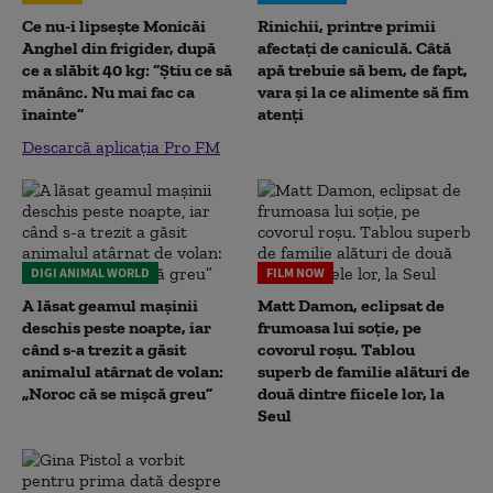
Ce nu-i lipsește Monicăi
Rinichii, printre primii
Anghel din frigider, după
afectați de caniculă. Câtă
ce a slăbit 40 kg: “Știu ce să
apă trebuie să bem, de fapt,
mănânc. Nu mai fac ca
vara și la ce alimente să fim
înainte”
atenți
Descarcă aplicația Pro FM
DIGI ANIMAL WORLD
FILM NOW
A lăsat geamul mașinii
Matt Damon, eclipsat de
deschis peste noapte, iar
frumoasa lui soție, pe
când s-a trezit a găsit
covorul roșu. Tablou
animalul atârnat de volan:
superb de familie alături de
„Noroc că se mișcă greu”
două dintre fiicele lor, la
Seul