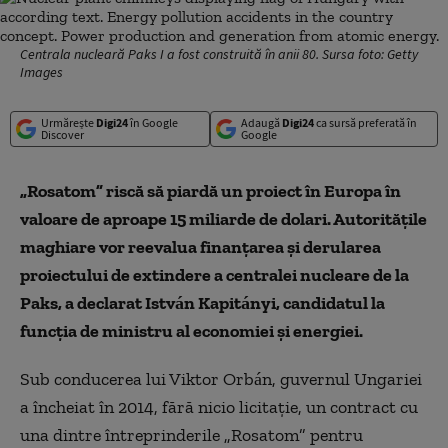
Centrala nucleară Paks I a fost construită în anii 80. Sursa foto: Getty
Images
Urmărește
Digi24
în Google
Adaugă
Digi24
ca sursă preferată în
Discover
Google
„Rosatom” riscă să piardă un proiect în Europa în
valoare de aproape 15 miliarde de dolari. Autoritățile
maghiare vor reevalua finanțarea și derularea
proiectului de extindere a centralei nucleare de la
Paks, a declarat István Kapitányi, candidatul la
funcția de ministru al economiei și energiei.
Sub conducerea lui Viktor Orbán, guvernul Ungariei
a încheiat în 2014, fără nicio licitație, un contract cu
una dintre întreprinderile „Rosatom” pentru