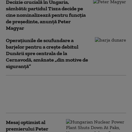
Decizie crucială în Ungaria,
sâmbătă: partidul Tisza decide pe
cine nominalizează pentru funcția
de președinte, anunță Peter
Magyar
Operaţiunile de scufundare a
barjelor pentru a creşte debitul
Dunării spre centrala de la
Cernavodă, amânate „din motive de
siguranţă”
Record istoric de căldură la
Budapesta, în timp ce Ungaria
se apropie de 42 °C. Restricții
privind consumul de apă
Mesaj optimist al
premierului Peter