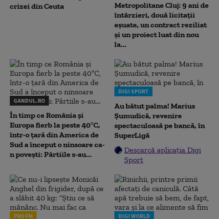
Metropolitane Cluj: 9 ani de
crizei din Ceuta
întârzieri, două licitații
eșuate, un contract reziliat
și un proiect luat din nou
la...
DIGI SPORT
GANDUL.RO
Au bătut palma! Marius
În timp ce România și
Șumudică, revenire
Europa fierb la peste 40°C,
spectaculoasă pe bancă, în
într-o țară din America de
SuperLigă
Sud a început o ninsoare ca-
Descarcă aplicația Digi
n povești: Pârtiile s-au...
Sport
PRO FM
DIGI WORLD