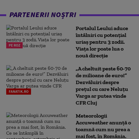
PARTENERII NOȘTRI
Portalul Leului aduce
întâlniri cu potențial
uriaș pentru 3 zodii.
PE ROZ
Viața lor poate lua o
nouă direcție
„A cheltuit peste 60-70
de milioane de euro!”
Dezvăluiri despre
prețul cu care Neluțu
FANATIK.RO
Varga ar putea vinde
CFR Cluj
Meteorologii
Accuweather anunță o
toamnă cum nu prea a
mai fost, în România.