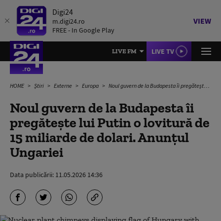
Digi24
VIEW
m.digi24.ro
FREE - In Google Play
LIVE TV
LIVE FM
HOME
Știri
Externe
Europa
Noul guvern de la Budapesta îi pregătește lui Putin o lovitură de 15 miliarde de dolari. Anunțul Ungariei
Noul guvern de la Budapesta îi
pregătește lui Putin o lovitură de
15 miliarde de dolari. Anunțul
Ungariei
Data publicării:
11.05.2026 14:36