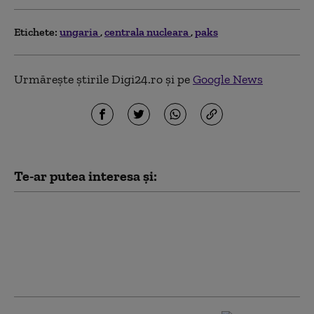
Etichete:
ungaria
centrala nucleara
paks
Urmărește știrile Digi24.ro și pe
Google News
Te-ar putea interesa și:
Partidul lui Peter
Magyar a anunțat pe
cine propune pentru
funcția de președinte
al Ungariei