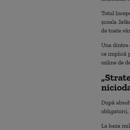
Totul încep
școala Jatk
de toate vâr
Una dintre c
ce implică p
online de d
„Strate
nicioda
După absolvi
obligatorii,
La baza mil