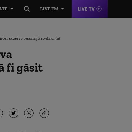
LIVE TV
LTE
LIVE FM
lvării crizei ce amenință continentul
lva
 fi găsit