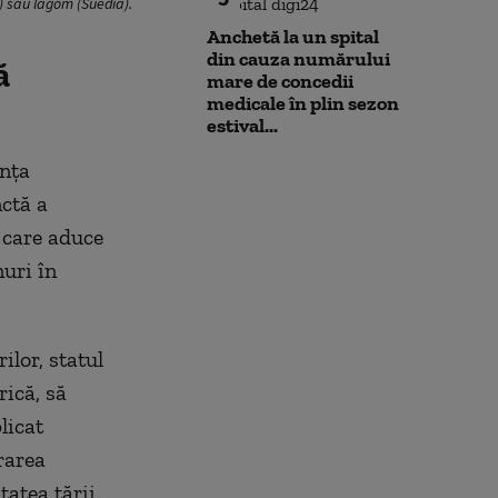
) sau lagom (Suedia).
Anchetă la un spital
din cauza numărului
ă
mare de concedii
medicale în plin sezon
estival...
anța
nctă a
 care aduce
nuri în
ilor, statul
rică, să
licat
rarea
tatea țării.