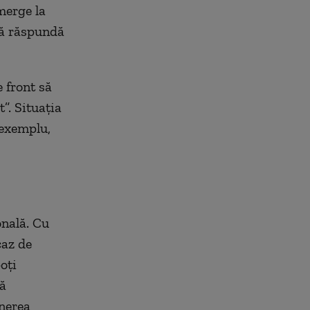
 merge la
 să răspundă
 front să
t”. Situația
e exemplu,
onală. Cu
caz de
oți
ță
inerea