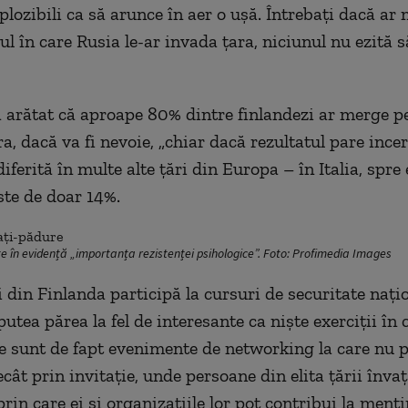
plozibili ca să arunce în aer o ușă. Întrebați dacă ar
zul în care Rusia le-ar invada țara, niciunul nu ezită
 arătat că aproape 80% dintre finlandezi ar merge pe
ra, dacă va fi nevoie, „chiar dacă rezultatul pare incer
diferită în multe alte țări din Europa – în Italia, spr
ste de doar 14%.
e în evidență „importanța rezistenței psihologice”. Foto: Profimedia Images
i din Finlanda participă la cursuri de securitate nați
putea părea la fel de interesante ca niște exerciții în 
le sunt de fapt evenimente de networking la care nu p
cât prin invitație, unde persoane din elita țării înva
rin care ei și organizațiile lor pot contribui la menț