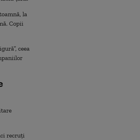
 toamnă, la
mă. Copii
igură”, ceea
mpaniilor
e
itare
ci recruți