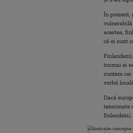
În prezent, 
vulnerabilă
acestea, fin
că ei sunt c
Finlandezii
tocmai ei se
suntem cei m
vorbă locală
Dacă europe
tensionate c
finlandezii,