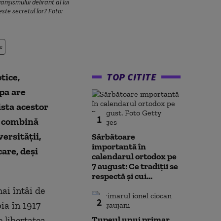
anșismului delirant al lui
este secretul lor? Foto:
e
TOP CITITE
tice,
opa are
ista acestor
1
ce combină
ersității,
Sărbătoare
importantă în
care, deși
calendarul ortodox pe
7 august: Ce tradiții se
respectă și cui...
ai întâi de
2
ia în 1917
 libertatea.
Tupeul unui primar