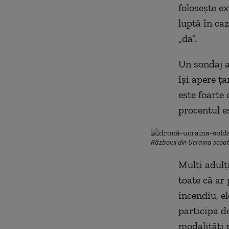
folosește ex
luptă în ca
„da”.
Un sondaj a
își apere ța
este foarte 
procentul e
Războiul din Ucraina scoat
Mulți adulț
toate că ar 
incendiu, e
participa de
modalități p