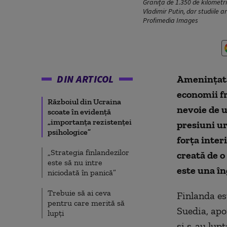
Granița de 1.350 de kilometri 
Vladimir Putin, dar studiile a
Profimedia Images
DIN ARTICOL
Amenințată 
economii fr
Războiul din Ucraina
nevoie de u
scoate în evidență
„importanța rezistenței
presiuni uri
psihologice”
forța inter
„Strategia finlandezilor
creată de o 
este să nu intre
este una în
niciodată în panică”
Trebuie să ai ceva
Finlanda es
pentru care merită să
Suedia, apo
lupți
și s-au lupt