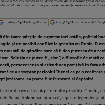
cu Rusia face ca Finlanda să fie una dintre cele mai vulnerabile țări în fața rev
rată că finlandezii continuă să fie printre cei mai fericiți oameni din lume. Care 
Urmărește
Digi24
în Google Discover
Adaugă
Digi24
ca sursă preferată în Googl
din toate părțile de superputeri ostile, politici hao
agile și un posibil conflict la granița cu Rusia, Eur
n nou stil de gândire care să îi dea puterea de a rez
așe. Soluția ar putea fi „sisu”, o filosofie de viață 
ioară, perseverența și atitudinea pozitivă în fața adv
țară ce a acceptat pericolul Rusiei ca pe o realitate 
grijorătoare, ea poate fi înfruntată și depășită.
te o țară care a trecut prin multe greutăți. Conduși m
i de Rusia, finlandezii și-au câștigat independența ab
at contra Uniunii Sovietice de două ori ca să își apere