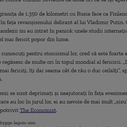
granița de 1.350 de kilometri cu Rusia face ca Finland
 în fața revanșismului delirant al lui Vladimir Putin.
landezii nu au intrat în panică: unele studii internați
el mai fericit popor din lume.
, cunoscuți pentru stoicismul lor, cred că este foarte
 regăsesc de multe ori în topul mondial al fericirii. 
ai fericiți, îți dai seama cât de rău o duc ceilalți”, 
.
nii se simt deprimați și neajutorați în fața evenime
are au loc în jurul lor, ei au nevoie de mai mult „sisu
 potrivit
The Economist
.