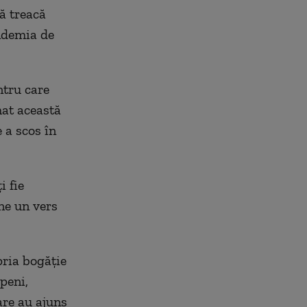
ă treacă
andemia de
ntru care
mat această
 a scos în
i fie
une un vers
pria bogăție
peni,
are au ajuns