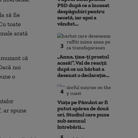
PSD după ce a încasat
despăgubiri pentru
a să fie
secetă, iar apoi a
 Cu toate
vândut...
onale arată
3
„Anna, ţine-ţi prostul
 amuzant că
acasă!”. Val de reacții
„Dacă noi
după ce un bărbat a
desenat o declarație...
spune o
4
ntelor
Viața pe Pământ ar fi
putut apărea de două
”, ar spune
ori. Studiul care pune
sub semnul
întrebării...
5