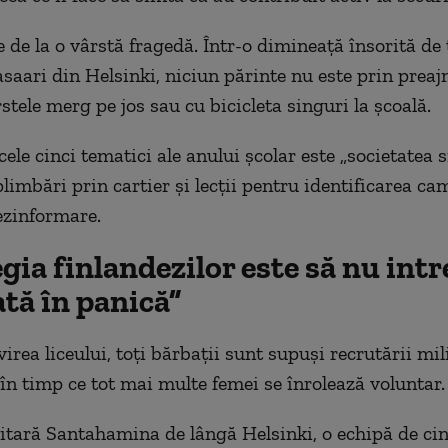
e de la o vârstă fragedă. Într-o dimineață însorită de
asaari din Helsinki, niciun părinte nu este prin preaj
stele merg pe jos sau cu bicicleta singuri la școală.
ele cinci tematici ale anului școlar este „societatea s
limbări prin cartier și lecții pentru identificarea ca
ezinformare.
gia finlandezilor este să nu intr
tă în panică”
rea liceului, toți bărbații sunt supuși recrutării mil
 în timp ce tot mai multe femei se înrolează voluntar.
itară Santahamina de lângă Helsinki, o echipă de cin