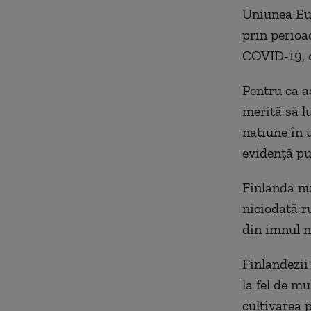
Uniunea Eur
prin perioa
COVID-19, c
Pentru ca a
merită să l
națiune în u
evidență pu
Finlanda nu
niciodată ru
din imnul n
Finlandezii 
la fel de mu
cultivarea p