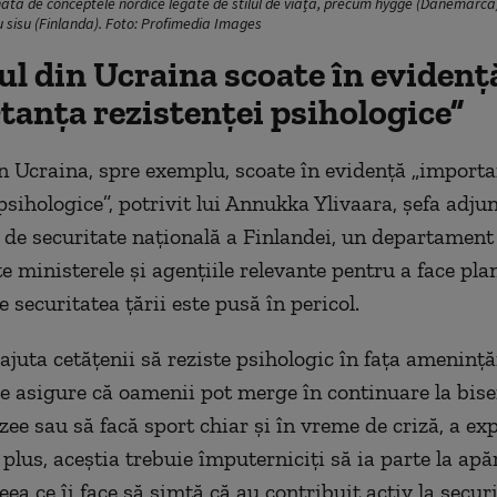
ată de conceptele nordice legate de stilul de viață, precum hygge (Danemarca
u sisu (Finlanda). Foto: Profimedia Images
ul din Ucraina scoate în evidenț
tanța rezistenței psihologice”
n Ucraina, spre exemplu, scoate în evidență „import
psihologice”, potrivit lui Annukka Ylivaara, șefa adju
 de securitate națională a Finlandei, un departament
te ministerele și agențiile relevante pentru a face pla
e securitatea țării este pusă în pericol.
ajuta cetățenii să reziste psihologic în fața amenințăr
se asigure că oamenii pot merge în continuare la bise
ee sau să facă sport chiar și în vreme de criză, a exp
 plus, aceștia trebuie împuterniciți să ia parte la apă
eea ce îi face să simtă că au contribuit activ la securi