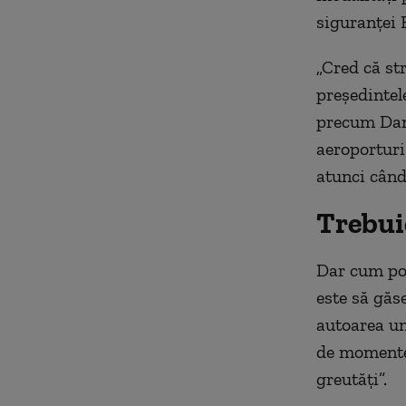
siguranței 
„Cred că str
președintel
precum Dane
aeroporturi
atunci când
Trebuie
Dar cum poa
este să găse
autoarea un
de momentel
greutăți”.