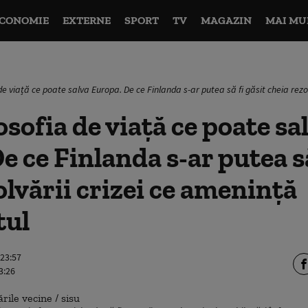
CONOMIE
EXTERNE
SPORT
TV
MAGAZIN
MAI MU
a de viață ce poate salva Europa. De ce Finlanda s-ar putea să fi găsit cheia rezo
losofia de viață ce poate sa
e ce Finlanda s-ar putea să
olvării crizei ce amenință
tul
 23:57
3:26