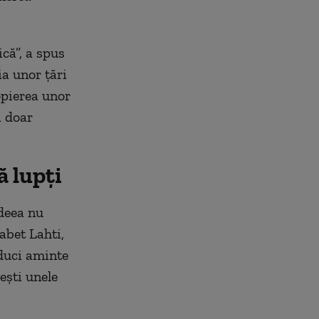
ică”, a spus
ia unor țări
pierea unor
ă doar
ă lupți
Ideea nu
sabet Lahti,
aduci aminte
ești unele