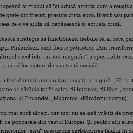
opeană ar trebui să își aducă aminte cum a reușit s
de grele din trecut, precum criza euro, Brexit sau p
eea ce o va ajuta să depășească și actuala criză.
ceastă strategie să funcționeze, trebuie să ai ceva pe
upți. Finlandezii sunt foarte patriotici. „Am transfor
ltimul secol într-un stat magnific”, a spus Lahti, care
ternicul lor sistem de asistență socială.
 a fost dintotdeauna o țară bogată și sigură. „Să nu-ț
șine de sărăcia ta: fii calm, fii bucuros, fii liber”, sp
ațional al Finlandei, „Maamme” (Pământul nostru).
nu mai sunt săraci, dar nici nu se lasă vrăjiți de pro
lt ca popoarele din vestul Europei. Și pentru alți euro
rincipiilor „sisu” presupune sărbătorirea felului în c