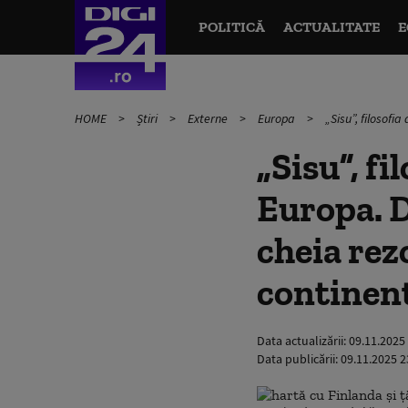
POLITICĂ
ACTUALITATE
E
HOME
Știri
Externe
Europa
„Sisu”, filosofi
„Sisu”, fi
Europa. D
cheia rez
continen
Data actualizării:
09.11.2025
Data publicării:
09.11.2025 2