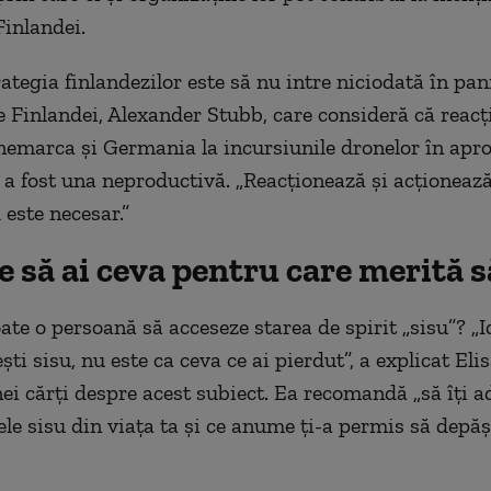
Finlandei.
ategia finlandezilor este să nu intre niciodată în pan
e Finlandei, Alexander Stubb, care consideră că reacț
marca și Germania la incursiunile dronelor în apro
 a fost una neproductivă. „Reacționează și acționeaz
 este necesar.”
 să ai ceva pentru care merită s
te o persoană să acceseze starea de spirit „sisu”? „
ști sisu, nu este ca ceva ce ai pierdut”, a explicat Eli
ei cărți despre acest subiect. Ea recomandă „să îți 
e sisu din viața ta și ce anume ți-a permis să depăș