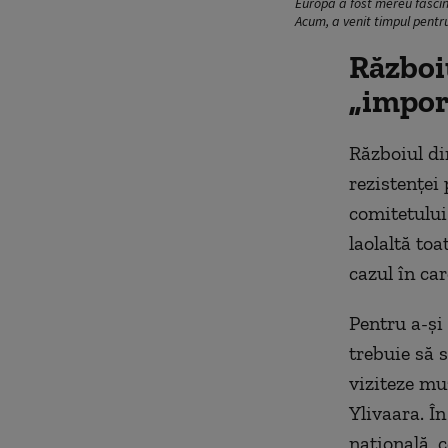
Europa a fost mereu fascin
Acum, a venit timpul pentr
Război
„impor
Războiul di
rezistenței 
comitetului
laolaltă toa
cazul în car
Pentru a-și 
trebuie să 
viziteze muz
Ylivaara. În
națională, c