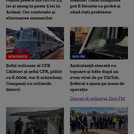
lei și ajung la peste 5 lei în
pot fi folosite ca probă și
Ardeal. Cer controale și
când riști probleme
eliminarea samsarilor
NEWSWEEK
DIGI FM
Șeful milionar al CFR
Ambulanță atacată cu
Călători și șeful CFR, plătit
topoare și bâte după un
cu 6.000€, vor fi schimbați.
zvon viral de pe TikTok.
Companii cu miliarde
Șoferul a ajuns pe masa de
datorii
operație
Descarcă aplicația Digi FM