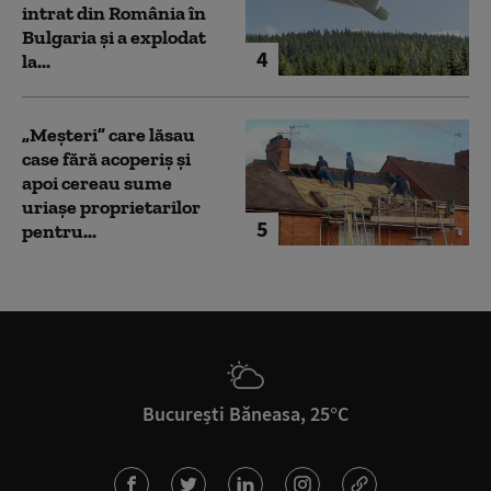
intrat din România în
Bulgaria şi a explodat
4
la...
„Meșteri” care lăsau
case fără acoperiș și
apoi cereau sume
uriașe proprietarilor
5
pentru...
București Băneasa, 25°C