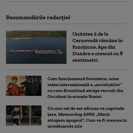
Recomandările redacţiei
Unitatea 2 de la
Cernavodă rămâne în
funcțiune. Apa din
Dunăre a crescut cu 8
centimetri
Cum funcționează Sovintern, noua
rețea internațională a „socialiștilor”
cu care Kremlinul atrage recruți din
Occident în armata Rusiei
Un nou val de aer african va cuprinde
țara. Meteorolog ANM: „Marți
atingem apogeul”. Cum va fi vremea în
următoarele zile