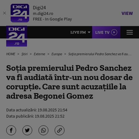
Digi24
VIEW
m.digi24.ro
FREE - In Google Play
LIVE TV
LIVE FM
HOME
Știri
Externe
Europa
Soţia premierului Pedro Sanchez va fi audiată într-un nou dosar de corupție. Care sunt acuzațiile la adresa Begonei Gomez
Soţia premierului Pedro Sanchez
va fi audiată într-un nou dosar de
corupție. Care sunt acuzațiile la
adresa Begonei Gomez
Data actualizării:
19.08.2025 21:54
Data publicării:
19.08.2025 21:52