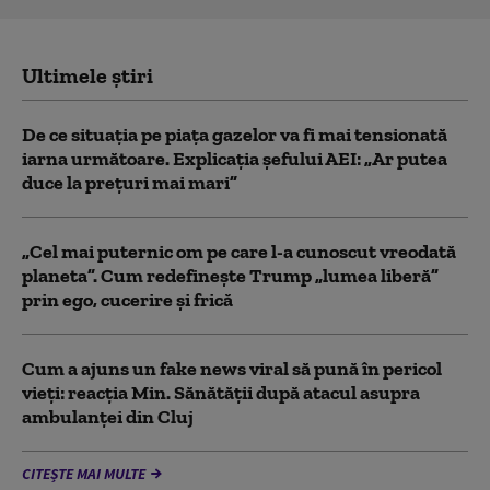
Ultimele știri
De ce situaţia pe piaţa gazelor va fi mai tensionată
iarna următoare. Explicația șefului AEI: „Ar putea
duce la preţuri mai mari”
„Cel mai puternic om pe care l-a cunoscut vreodată
planeta”. Cum redefinește Trump „lumea liberă”
prin ego, cucerire și frică
Cum a ajuns un fake news viral să pună în pericol
vieți: reacția Min. Sănătății după atacul asupra
ambulanței din Cluj
CITEȘTE MAI MULTE