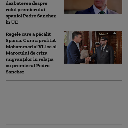
dezbaterea despre
rolul premierului
spaniol Pedro Sanchez
în UE
Regele care a păcălit
Spania. Cum a profitat
Mohammed al VI-lea al
Marocului de criza
migranților în relația
cu premierul Pedro
Sanchez
Bântuite de criza
migrației din 2015,
statele Uniunii
Europene se întorc
împotriva Spaniei