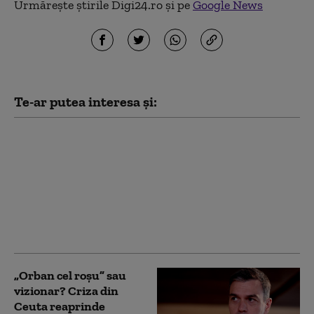
Urmărește știrile Digi24.ro și pe
Google News
Te-ar putea interesa și:
Tensiuni maxime în
Schengen. Spania
impune controale la
frontieră pentru
călătorii din Italia,
după măsurile luate de
Roma
„Orban cel roșu” sau
vizionar? Criza din
Ceuta reaprinde