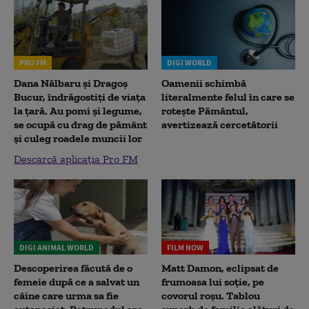
PRO FM
DIGI WORLD
Dana Nălbaru și Dragoș
Oamenii schimbă
Bucur, îndrăgostiți de viața
literalmente felul în care se
la țară. Au pomi și legume,
rotește Pământul,
se ocupă cu drag de pământ
avertizează cercetătorii
și culeg roadele muncii lor
Descarcă aplicația Pro FM
DIGI ANIMAL WORLD
FILM NOW
Descoperirea făcută de o
Matt Damon, eclipsat de
femeie după ce a salvat un
frumoasa lui soție, pe
câine care urma sa fie
covorul roșu. Tablou