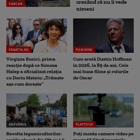
crezând că nu îi vede
CANCAN
nimeni
FANATIK.RO
FILM NOW
Virginia Ruzici, prima
Cum arată Dustin Hoffman
reacție după ce Simona
în 2026, la 89 de ani. Cele
Halep a oficializat relația
mai bune filme și rolurile
cu Dorin Mateiu: „Trăiește
de Oscar
așa cum dorește”
ADEVĂRUL
PLAYTECH
Revolta legumicultorilor:
Poți monta camere video pe
roșiile pleacă din Olt cu 1,5
mașină? Când imaginile