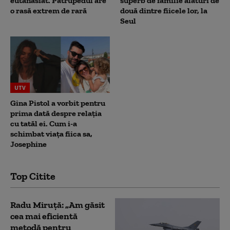
eutanasiat. Patrupedul are
superb de familie alături de
o rasă extrem de rară
două dintre fiicele lor, la
Seul
UTV
Gina Pistol a vorbit pentru
prima dată despre relația
cu tatăl ei. Cum i-a
schimbat viața fiica sa,
Josephine
Top Citite
Radu Miruță: „Am găsit
cea mai eficientă
metodă pentru