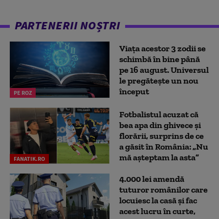
PARTENERII NOȘTRI
Viața acestor 3 zodii se
schimbă în bine până
pe 16 august. Universul
le pregătește un nou
început
PE ROZ
Fotbalistul acuzat că
bea apa din ghivece și
florării, surprins de ce
a găsit în România: „Nu
mă așteptam la asta”
FANATIK.RO
4.000 lei amendă
tuturor românilor care
locuiesc la casă și fac
acest lucru în curte,