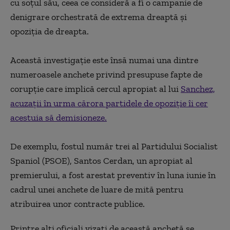
cu soţul său, ceea ce consideră a fi o campanie de
denigrare orchestrată de extrema dreaptă şi
opoziţia de dreapta.
Această investigaţie este însă numai una dintre
numeroasele anchete privind presupuse fapte de
corupţie care implică cercul apropiat al lui
Sanchez,
acuzaţii în urma cărora partidele de opoziţie îi cer
acestuia să demisioneze.
De exemplu, fostul număr trei al Partidului Socialist
Spaniol (PSOE), Santos Cerdan, un apropiat al
premierului, a fost arestat preventiv în luna iunie în
cadrul unei anchete de luare de mită pentru
atribuirea unor contracte publice.
Printre alţi oficiali vizaţi de această anchetă se