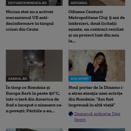
EDITIADEDIMINEATA.RO
ADEVARUL
Niciun stat nu a activat
Odiseea Centurii
mecanismul UE anti-
Metropolitane Cluj: 9 ani de
dezinformare în timpul
întârzieri, două licitații
crizei din Ceuta
eșuate, un contract reziliat
și un proiect luat din nou
la...
GANDUL.RO
DIGI SPORT
În timp ce România și
Noul portar de la Dinamo i-
Europa fierb la peste 40°C,
a atras atenția unei actrițe
într-o țară din America de
din România: ”Am fost
Sud a început o ninsoare ca-
împreună în altă viață”
n povești: Pârtiile s-au...
Descarcă aplicația Digi
Sport