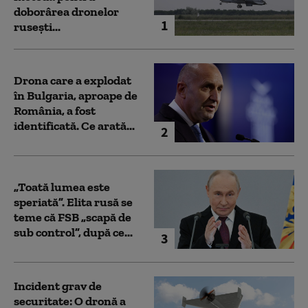
doborârea dronelor
1
rusești...
Drona care a explodat
în Bulgaria, aproape de
România, a fost
identificată. Ce arată...
2
„Toată lumea este
speriată”. Elita rusă se
teme că FSB „scapă de
sub control”, după ce...
3
Incident grav de
securitate: O dronă a