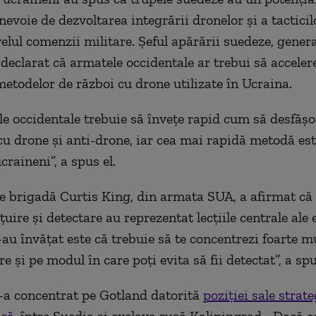
nevoie de dezvoltarea integrării dronelor și a tacticil
velul comenzii militare. Șeful apărării suedeze, gener
 declarat că armatele occidentale ar trebui să acceler
etodelor de război cu drone utilizate în Ucraina.
ele occidentale trebuie să învețe rapid cum să desfăș
cu drone și anti-drone, iar cea mai rapidă metodă este
craineni”, a spus el.
e brigadă Curtis King, din armata SUA, a afirmat că
uire și detectare au reprezentat lecțiile centrale ale e
-au învățat este că trebuie să te concentrezi foarte m
e și pe modul în care poți evita să fii detectat”, a spu
s-a concentrat pe Gotland datorită
poziției sale strate