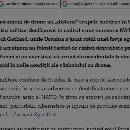
Urmărește
Digi24
în Google Discover
Adaugă
Digi24
ca sursă preferată în Googl
craineni de drone au „distrus” trupele suedeze în 
ițiu militar desfășurat în cadrul unor manevre NA
ică Gotland, unde Ucraina a jucat rolul unei forțe a
i ucraineni au folosit tactici de război dezvoltate p
usiei și au avertizat că armatele occidentale trebu
pid la noile condiții ale războiului cu drone.
militare conduse de Suedia, la care a asistat Associat
scenariu în care un adversar neidentificat concentra 
flancului estic al NATO, în timp ce atacuri de sabota
ent, perturbări cibernetice și lipsuri de produse esen
and, relatează
Kyiv Post
.
aineni au participat ca instructori, jucând rolul forțe