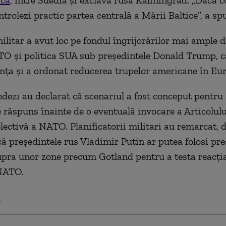
ică
, între Suedia și exclava rusă Kaliningrad. „Dacă c
trolezi practic partea centrală a Mării Baltice”, a sp
militar a avut loc pe fondul îngrijorărilor mai ample 
O și politica SUA sub președintele Donald Trump, c
ianța și a ordonat reducerea trupelor americane în Eu
edezi au declarat că scenariul a fost conceput pentru 
e răspuns înainte de o eventuală invocare a Articolulu
lectivă a NATO. Planificatorii militari au remarcat, 
ă președintele rus Vladimir Putin ar putea folosi pre
upra unor zone precum Gotland pentru a testa reacția
NATO.
.