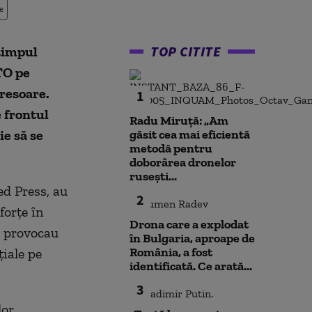
e
TOP CITITE
timpul
TO pe
gresoare.
1
e frontul
Radu Miruță: „Am
ie să se
găsit cea mai eficientă
metodă pentru
doborârea dronelor
rusești...
ed Press, au
2
forțe în
Drona care a explodat
j provocau
în Bulgaria, aproape de
România, a fost
țiale pe
identificată. Ce arată...
3
lor