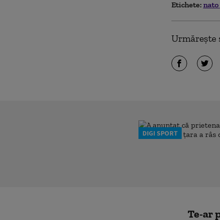
Etichete:
nato
Urmărește ș
DIGI SPORT
Te-ar p