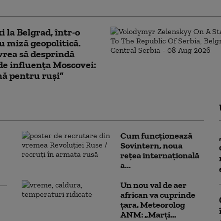
ievul despre incident
i la Belgrad, într-o
cu miză geopolitică.
vrea să desprindă
de influența Moscovei:
ă pentru ruși”
Cum funcționează
Sovintern, noua
rețea internațională
a...
Un nou val de aer
african va cuprinde
țara. Meteorolog
ANM: „Marți...