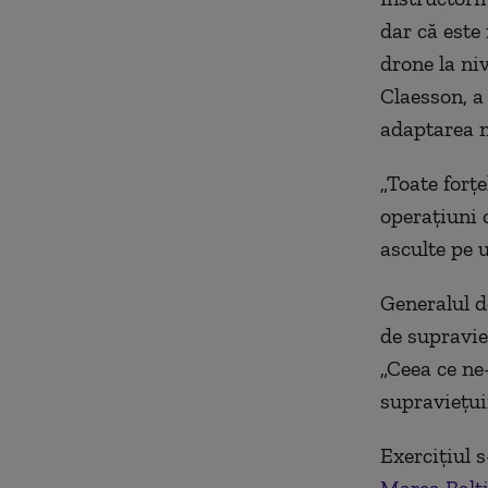
dar că este 
drone la ni
Claesson, a
adaptarea m
„Toate forț
operațiuni 
asculte pe u
Generalul d
de supravieț
„Ceea ce ne
supraviețuir
Exercițiul 