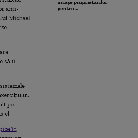
uriașe proprietarilor
or anti-
pentru...
alul Michael
eze
oare
 să îi
 sistemele
xercițiului.
ult pe
s el.
gice în