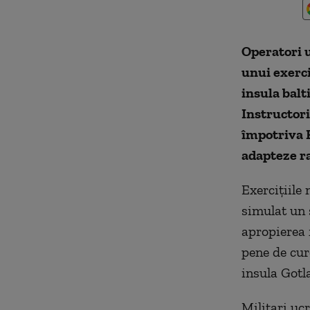
Operatori u
unui exerc
insula balt
Instructori
împotriva R
adapteze ra
Exercițiile 
simulat un 
apropierea 
pene de cur
insula Gotl
Militari ucr