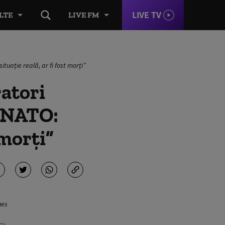
LIVE TV
LTE
LIVE FM
tuație reală, ar fi fost morți”
ratori
e NATO:
 morți”
ges