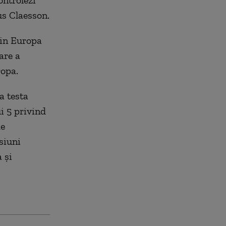
ontrolezi
us Claesson.
din Europa
are a
ropa.
a testa
i 5 privind
de
siuni
 și