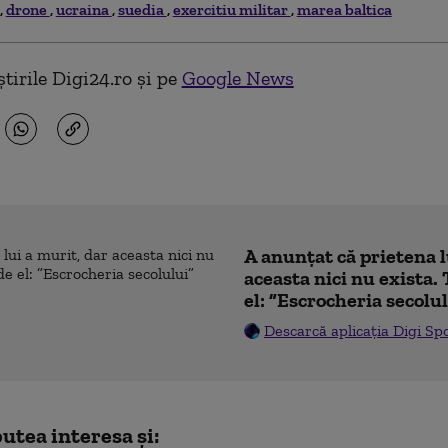
drone
ucraina
suedia
exercitiu militar
marea baltica
tirile Digi24.ro și pe
Google News
A anunțat că prietena l
aceasta nici nu exista. 
el: ”Escrocheria secolu
Descarcă aplicația Digi Sp
utea interesa și: