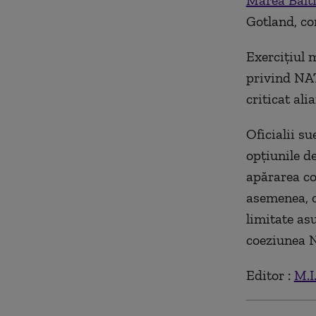
Marea Balt
Gotland, con
Exercițiul 
privind NAT
criticat al
Oficialii su
opțiunile d
apărarea co
asemenea, c
limitate as
coeziunea 
Editor :
M.I