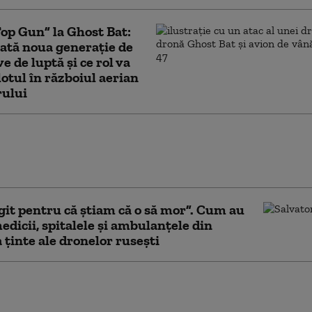
Top Gun” la Ghost Bat:
ată noua generație de
e de luptă și ce rol va
lotul în războiul aerian
rului
vede „Acordul de apărare comună de
a”, pe care Turcia îl compară cu
ul 5 al NATO
it pentru că știam că o să mor”. Cum au
edicii, spitalele și ambulanțele din
 ținte ale dronelor rusești
lgar o convoacă pe ambasadoarea
i în legătură cu drona prăbuşită. Ce