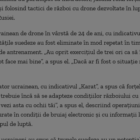
i folosind tactici de război cu drone dezvoltate în lu
usiei.
ainean de drone în vârstă de 24 de ani, cu indicativul
tățile suedeze au fost eliminate în mod repetat în ti
de antrenament. „Au oprit exercițiul de trei ori ca să 
 face mai bine”, a spus el. „Dacă ar fi fost o situație r
tor ucrainean, cu indicativul „Karat”, a spus că forțe
 trebuie încă să se adapteze condițiilor războiului cu
vezi asta cu ochii tăi”, a spus el, descriind operațiun
ate în condiții de bruiaj electronic și cu informații 
ul de luptă.
i ucraineni au spus că trupele suedeze au un potențial