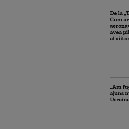
De la „
Cum ar
aeronav
avea pi
al viito
Ce pre
la Mecc
Articol
„Am fug
ajuns m
Ucraina
MAE bu
Ucraine