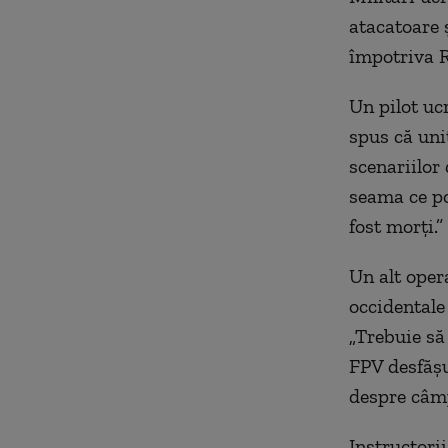
atacatoare ș
împotriva R
Un pilot ucr
spus că uni
scenariilor 
seama ce pot
fost morți.”
Un alt opera
occidentale
„Trebuie să 
FPV desfășur
despre câmp
Instructori