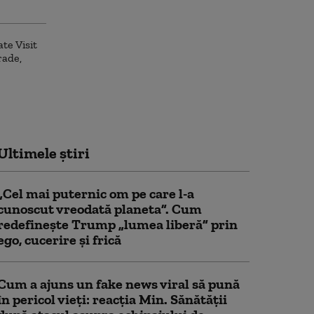
Ultimele știri
„Cel mai puternic om pe care l-a
cunoscut vreodată planeta”. Cum
redefinește Trump „lumea liberă” prin
ego, cucerire și frică
Cum a ajuns un fake news viral să pună
în pericol vieți: reacția Min. Sănătății