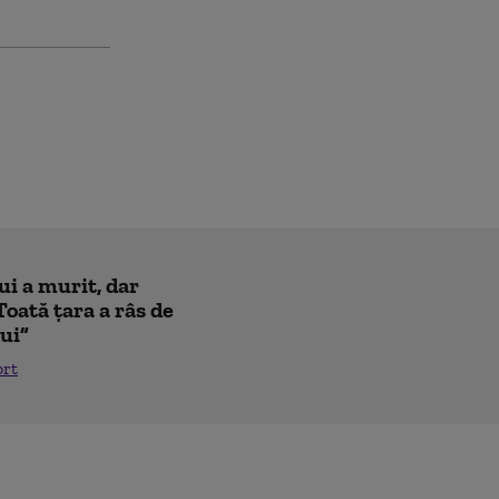
ui a murit, dar
Toată țara a râs de
lui”
ort