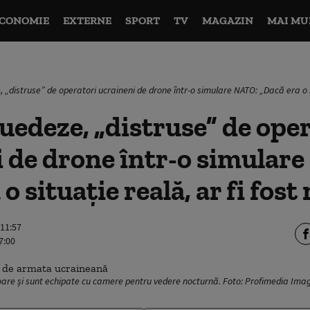
CONOMIE
EXTERNE
SPORT
TV
MAGAZIN
MAI MU
 „distruse” de operatori ucraineni de drone într-o simulare NATO: „Dacă era o si
uedeze, „distruse” de ope
 de drone într-o simular
o situație reală, ar fi fost
 11:57
7:00
oare și sunt echipate cu camere pentru vedere nocturnă. Foto: Profimedia Ima