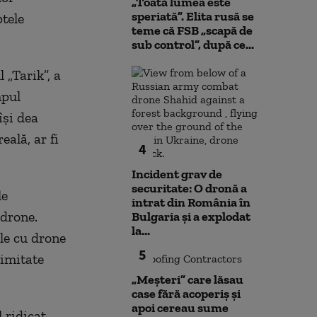
„Toată lumea este
speriată”. Elita rusă se
ptele
teme că FSB „scapă de
sub control”, după ce...
 „Tarik”, a
mpul
își dea
eală, ar fi
4
Incident grav de
securitate: O dronă a
le
intrat din România în
 drone.
Bulgaria şi a explodat
la...
ile cu drone
5
limitate
„Meșteri” care lăsau
case fără acoperiș și
apoi cereau sume
 ridicat,