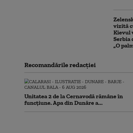
spune K
Zelensk
vizită 
Kievul 
Serbia 
„O palm
Recomandările redacţiei
Unitatea 2 de la Cernavodă rămâne în
funcțiune. Apa din Dunăre a...