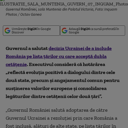
Guvernul României, sala Muntenia din Palatul Victoria, Foto: Inquam
Photos / Octav Ganea
Urmărește
Digi24
în Google
Adaugă
Digi24
ca sursă preferată în
Discover
Google
Guvernul a salutat
decizia Ucrainei de a include
România pe lista țărilor cu care acceptă dubla
cetățenie
. Executivul consideră că hotărârea
„reflectă evoluţia pozitivă a dialogului dintre cele
două state, precum şi angajamentul comun pentru
susţinerea valorilor europene şi consolidarea
legăturilor dintre cetăţenii celor două ţări”.
„Guvernul României salută adoptarea de către
Guvernul Ucrainei a rezoluţiei prin care România a
fost inclusă, alături de alte state, pe lista ţărilor în