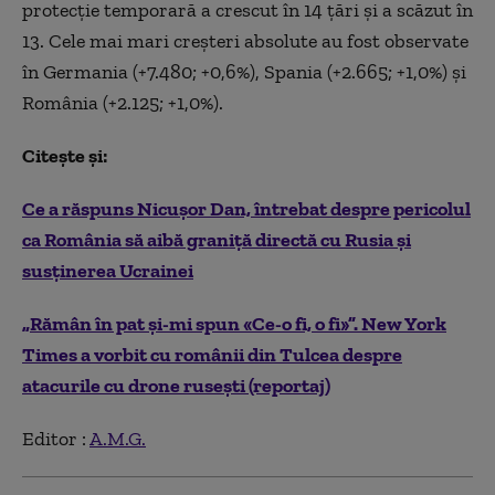
protecţie temporară a crescut în 14 ţări şi a scăzut în
13. Cele mai mari creşteri absolute au fost observate
în Germania (+7.480; +0,6%), Spania (+2.665; +1,0%) şi
România (+2.125; +1,0%).
Citește și:
Ce a răspuns Nicușor Dan, întrebat despre pericolul
ca România să aibă graniță directă cu Rusia și
susținerea Ucrainei
„Rămân în pat și-mi spun «Ce-o fi, o fi»”. New York
Times a vorbit cu românii din Tulcea despre
atacurile cu drone rusești (reportaj)
Editor :
A.M.G.