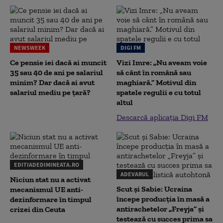
NEWSWEEK
DIGI FM
Ce pensie iei dacă ai muncit
Vizi Imre: „Nu aveam voie
35 sau 40 de ani pe salariul
să cânt în română sau
minim? Dar dacă ai avut
maghiară.” Motivul din
salariul mediu pe țară?
spatele regulii e cu totul
altul
Descarcă aplicația Digi FM
EDITIADEDIMINEATA.RO
ADEVARUL
Niciun stat nu a activat
Scut și Sabie: Ucraina
mecanismul UE anti-
începe producția în masă a
dezinformare în timpul
antirachetelor „Freyja” și
crizei din Ceuta
testează cu succes prima sa