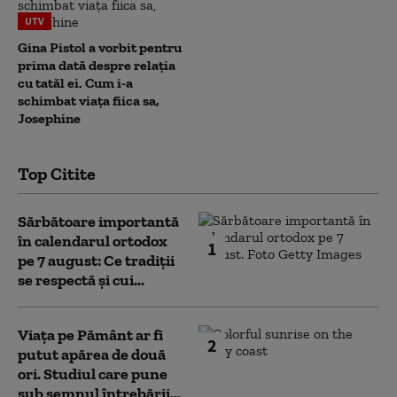
UTV
Gina Pistol a vorbit pentru
prima dată despre relația
cu tatăl ei. Cum i-a
schimbat viața fiica sa,
Josephine
Top Citite
Sărbătoare importantă
în calendarul ortodox
1
pe 7 august: Ce tradiții
se respectă și cui...
Viața pe Pământ ar fi
2
putut apărea de două
ori. Studiul care pune
sub semnul întrebării...