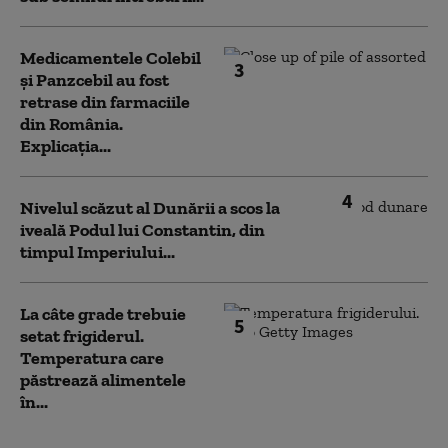
Medicamentele Colebil
3
și Panzcebil au fost
retrase din farmaciile
din România.
Explicația...
4
Nivelul scăzut al Dunării a scos la
iveală Podul lui Constantin, din
timpul Imperiului...
La câte grade trebuie
5
setat frigiderul.
Temperatura care
păstrează alimentele
în...