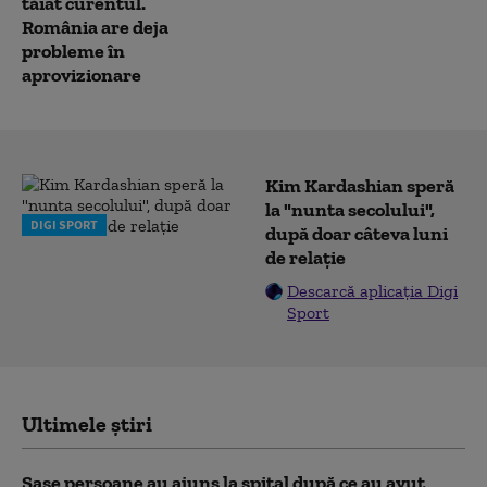
tăiat curentul.
România are deja
probleme în
aprovizionare
Kim Kardashian speră
la "nunta secolului",
DIGI SPORT
după doar câteva luni
de relație
Descarcă aplicația Digi
Sport
Ultimele știri
Șase persoane au ajuns la spital după ce au avut