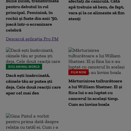
Billie Eilish, transformată
afectați de caniculă. Câtă
pentru debutul în rol
apă trebuie să bem, de fapt,
principal. Feminină, în
vara și la ce alimente să fim
rochii și fuste din anii '50,
atenți
joacă într-o ecranizare
celebră
Descarcă aplicația Pro FM
DIGI ANIMAL WORLD
FILM NOW
Dacă ești însărcinată,
Mărturisirea tulburătoare
câinele tău ar putea ști
a lui William Shatner. El și
deja. Cele două reacții care
fiica lui s-au luptat cu
apar cel mai des
cancerul în același timp.
Cum au învins boala