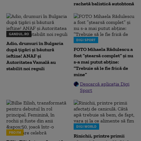
rachetă balistică autohtonă
GANDUL.RO
DIGI SPORT
Adio, drumuri în Bulgaria
FOTO Mihaela Rădulescu a
după țigări și băutură
fost ”ștearsă complet” și nu
ieftine! ANAF și
s-a mai putut abține:
Autoritatea Vamală au
”Trebuie să le fie frică de
stabilit noi reguli
mine”
Descarcă aplicația Digi
Sport
DIGI WORLD
PRO FM
Rinichii, printre primii