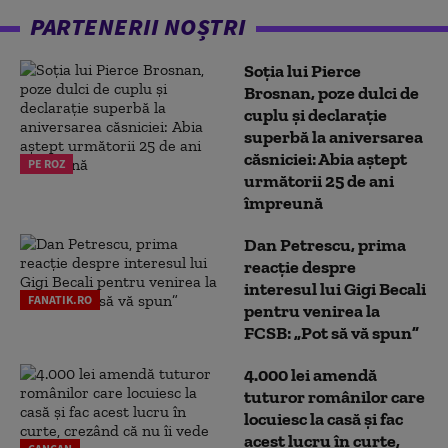
PARTENERII NOȘTRI
Soția lui Pierce
Brosnan, poze dulci de
cuplu și declarație
superbă la aniversarea
căsniciei: Abia aștept
PE ROZ
următorii 25 de ani
împreună
Dan Petrescu, prima
reacție despre
interesul lui Gigi Becali
FANATIK.RO
pentru venirea la
FCSB: „Pot să vă spun”
4.000 lei amendă
tuturor românilor care
locuiesc la casă și fac
acest lucru în curte,