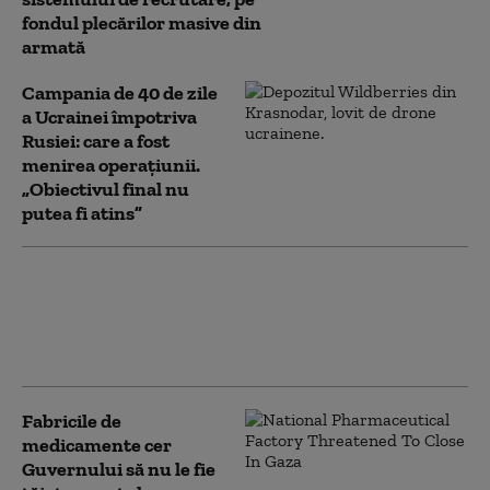
fondul plecărilor masive din
armată
Campania de 40 de zile
a Ucrainei împotriva
Rusiei: care a fost
menirea operațiunii.
„Obiectivul final nu
putea fi atins”
În timp ce Trump refuză să trimită
noi rachete Patriot, Ucraina
grăbește alternativa „low cost”.
Când ar putea intra în producție
Fabricile de
medicamente cer
Guvernului să nu le fie