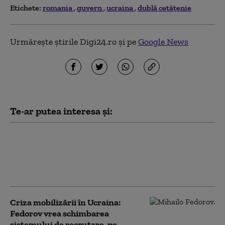
Etichete:
romania
guvern
ucraina
dublă cetățenie
Urmărește știrile Digi24.ro și pe
Google News
Te-ar putea interesa și:
Influencerița Kremlinului:
Moscova le vinde războiul din
Ucraina tinerilor ruși prin soția de
25 de ani a unui soldat de pe front
Criza mobilizării în Ucraina:
Fedorov vrea schimbarea
sistemului de recrutare, pe