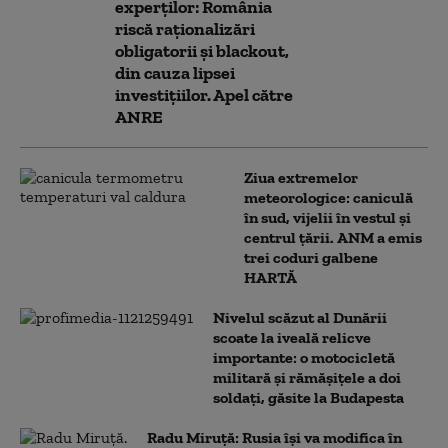
experților: România
riscă raționalizări
obligatorii și blackout,
din cauza lipsei
investițiilor. Apel către
ANRE
Ziua extremelor
meteorologice: caniculă
în sud, vijelii în vestul și
centrul țării. ANM a emis
trei coduri galbene
HARTĂ
Nivelul scăzut al Dunării
scoate la iveală relicve
importante: o motocicletă
militară și rămășițele a doi
soldați, găsite la Budapesta
Radu Miruță: Rusia își va modifica în