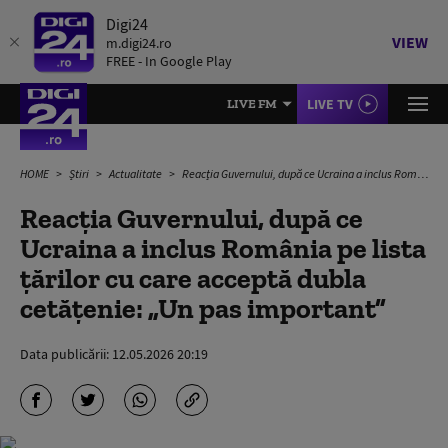
Digi24
VIEW
m.digi24.ro
FREE - In Google Play
LIVE TV
LIVE FM
HOME
Știri
Actualitate
Reacția Guvernului, după ce Ucraina a inclus România pe lista țărilor cu care acceptă dubla cetățenie: „Un pas important”
Reacția Guvernului, după ce
Ucraina a inclus România pe lista
țărilor cu care acceptă dubla
cetățenie: „Un pas important”
Data publicării:
12.05.2026 20:19