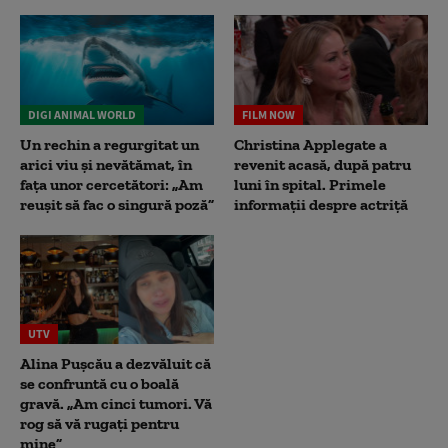
DIGI ANIMAL WORLD
FILM NOW
Un rechin a regurgitat un
Christina Applegate a
arici viu și nevătămat, în
revenit acasă, după patru
fața unor cercetători: „Am
luni în spital. Primele
reușit să fac o singură poză”
informații despre actriță
UTV
Alina Pușcău a dezvăluit că
se confruntă cu o boală
gravă. „Am cinci tumori. Vă
rog să vă rugați pentru
mine”