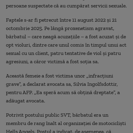
persoane suspectate că au cumpărat servicii sexuale.
Faptele s-ar fi petrecut între 11 august 2022 şi 21
octombrie 2025. Pe lângă proxenetism agravat,
bărbatul – care neagă acuzaţiile – a fost acuzat şi de
opt violuri, dintre care unul comis în timpul unui act
sexual cu un client, patru tentative de viol şi patru
agresiuni, a căror victimă a fost soţia sa.
Această femeie a fost victima unor „infracţiuni
grave”, a declarat avocata sa, Silvia Ingolfsdottir,
pentru AFP. „Ea speră acum să obţină dreptate”, a
adăugat avocata.
Potrivit postului public SVT, bărbatul era un
membru de rang înalt al organizaţiei de motociclişti
Hells Angels. Postul a indicat, de asemenea, că