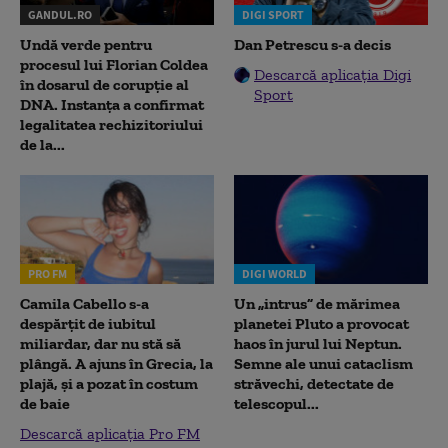
GANDUL.RO
DIGI SPORT
Undă verde pentru
Dan Petrescu s-a decis
procesul lui Florian Coldea
Descarcă aplicația Digi
în dosarul de corupție al
Sport
DNA. Instanța a confirmat
legalitatea rechizitoriului
de la...
PRO FM
DIGI WORLD
Camila Cabello s-a
Un „intrus” de mărimea
despărțit de iubitul
planetei Pluto a provocat
miliardar, dar nu stă să
haos în jurul lui Neptun.
plângă. A ajuns în Grecia, la
Semne ale unui cataclism
plajă, și a pozat în costum
străvechi, detectate de
de baie
telescopul...
Descarcă aplicația Pro FM