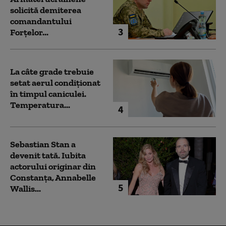
solicită demiterea
comandantului
3
Forțelor...
La câte grade trebuie
setat aerul condiționat
în timpul caniculei.
Temperatura...
4
Sebastian Stan a
devenit tată. Iubita
actorului originar din
Constanța, Annabelle
5
Wallis...