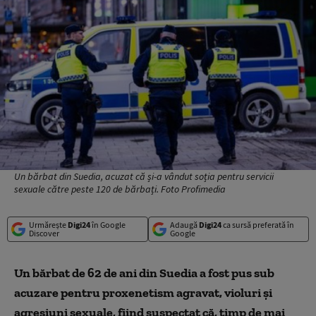
Un bărbat din Suedia, acuzat că și-a vândut soția pentru servicii
sexuale către peste 120 de bărbați. Foto Profimedia
Urmărește
Digi24
în Google
Adaugă
Digi24
ca sursă preferată în
Discover
Google
Un bărbat de 62 de ani din Suedia a fost pus sub
acuzare pentru proxenetism agravat, violuri și
agresiuni sexuale, fiind suspectat că, timp de mai