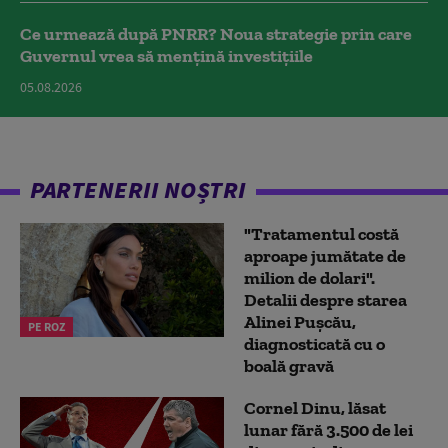
Ce urmează după PNRR? Noua strategie prin care
Guvernul vrea să mențină investițiile
05.08.2026
PARTENERII NOȘTRI
"Tratamentul costă
aproape jumătate de
milion de dolari".
Detalii despre starea
Alinei Pușcău,
PE ROZ
diagnosticată cu o
boală gravă
Cornel Dinu, lăsat
lunar fără 3.500 de lei