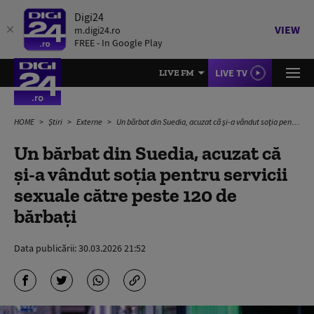
Digi24
VIEW
m.digi24.ro
FREE - In Google Play
LIVE TV
LIVE FM
HOME
Știri
Externe
Un bărbat din Suedia, acuzat că și-a vândut soția pentru servicii sexuale către peste 120 de bărbați
Un bărbat din Suedia, acuzat că
și-a vândut soția pentru servicii
sexuale către peste 120 de
bărbați
Data publicării:
30.03.2026 21:52