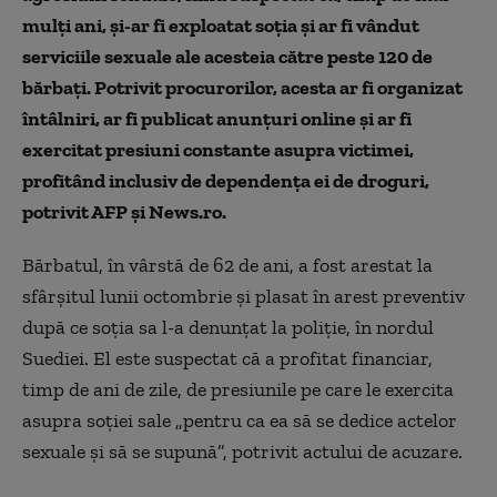
mulți ani, și-ar fi exploatat soția și ar fi vândut
serviciile sexuale ale acesteia către peste 120 de
bărbați. Potrivit procurorilor, acesta ar fi organizat
întâlniri, ar fi publicat anunțuri online și ar fi
exercitat presiuni constante asupra victimei,
profitând inclusiv de dependența ei de droguri,
potrivit AFP și News.ro.
Bărbatul, în vârstă de 62 de ani, a fost arestat la
sfârşitul lunii octombrie şi plasat în arest preventiv
după ce soţia sa l-a denunţat la poliţie, în nordul
Suediei. El este suspectat că a profitat financiar,
timp de ani de zile, de presiunile pe care le exercita
asupra soţiei sale „pentru ca ea să se dedice actelor
sexuale şi să se supună”, potrivit actului de acuzare.