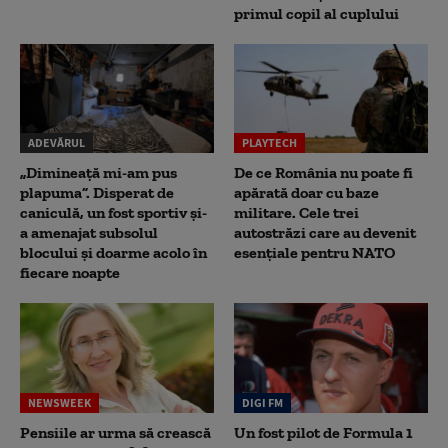
primul copil al cuplului
ADEVĂRUL
PLAYTECH
„Dimineață mi-am pus
De ce România nu poate fi
plapuma”. Disperat de
apărată doar cu baze
caniculă, un fost sportiv și-
militare. Cele trei
a amenajat subsolul
autostrăzi care au devenit
blocului și doarme acolo în
esențiale pentru NATO
fiecare noapte
NEWSWEEK
DIGI FM
Pensiile ar urma să crească
Un fost pilot de Formula 1