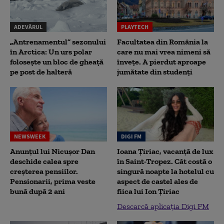
ADEVĂRUL
PLAYTECH
„Antrenamentul” sezonului
Facultatea din România la
în Arctica: Un urs polar
care nu mai vrea nimeni să
folosește un bloc de gheață
înveţe. A pierdut aproape
pe post de halteră
jumătate din studenţi
NEWSWEEK
DIGI FM
Anunțul lui Nicușor Dan
Ioana Țiriac, vacanță de lux
deschide calea spre
în Saint-Tropez. Cât costă o
creșterea pensiilor.
singură noapte la hotelul cu
Pensionarii, prima veste
aspect de castel ales de
bună după 2 ani
fiica lui Ion Țiriac
Descarcă aplicația Digi FM