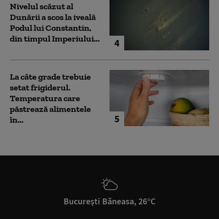
Nivelul scăzut al
Dunării a scos la iveală
Podul lui Constantin,
din timpul Imperiului...
4
La câte grade trebuie
setat frigiderul.
Temperatura care
păstrează alimentele
5
în...
București Băneasa, 26°C