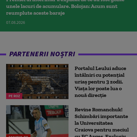
unele lacuri de acumulare. Bolojan: Acum sunt
reumplute aceste baraje
07.08.2026
PARTENERII NOȘTRI
Portalul Leului aduce
întâlniri cu potențial
uriaș pentru 3 zodii.
Viața lor poate lua o
nouă direcție
PE ROZ
Revine Romanchuk!
Schimbări importante
la Universitatea
Craiova pentru meciul
cu FC Argeş. Exclusiv