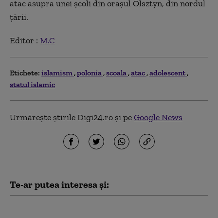
atac asupra unei școli din orașul Olsztyn, din nordul
țării.
Editor :
M.C
Etichete:
islamism
polonia
scoala
atac
adolescent
statul islamic
Urmărește știrile Digi24.ro și pe
Google News
Te-ar putea interesa și:
Rusia a încetat aproape