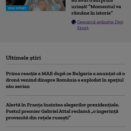
au avut o surpriză
uriașă! ”Momentul va
DIGI SPORT
rămâne în istorie”
Descarcă aplicația Digi
Sport
Ultimele știri
Prima reacție a MAE după ce Bulgaria a anunţat că o
dronă venind dinspre România a explodat în spaţiul
său aerian
Alertă în Franța înaintea alegerilor prezidențiale.
Fostul premier Gabriel Attal reclamă „o ingerință
provenită din rețele rusești”