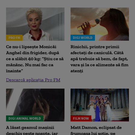
PRO FM
DIGI WORLD
Ce nu-i lipsește Monicăi
Rinichii, printre primii
Anghel din frigider, după
afectați de caniculă. Câtă
ce a slăbit 40 kg: “Știu ce să
apă trebuie să bem, de fapt,
mănânc. Nu mai fac ca
vara și la ce alimente să fim
înainte”
atenți
Descarcă aplicația Pro FM
DIGI ANIMAL WORLD
FILM NOW
A lăsat geamul mașinii
Matt Damon, eclipsat de
deschis peste noapte, iar
frumoasa lui soție, pe