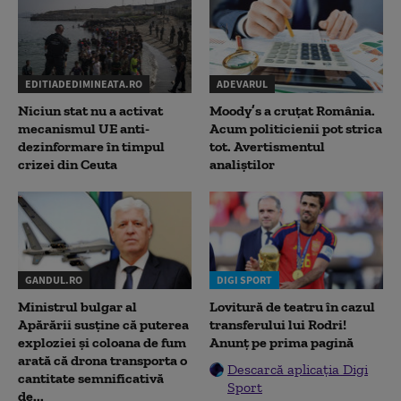
EDITIADEDIMINEATA.RO
ADEVARUL
Niciun stat nu a activat
Moody’s a cruțat România.
mecanismul UE anti-
Acum politicienii pot strica
dezinformare în timpul
tot. Avertismentul
crizei din Ceuta
analiștilor
GANDUL.RO
DIGI SPORT
Ministrul bulgar al
Lovitură de teatru în cazul
Apărării susține că puterea
transferului lui Rodri!
exploziei și coloana de fum
Anunț pe prima pagină
arată că drona transporta o
Descarcă aplicația Digi
cantitate semnificativă
Sport
de...