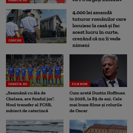
FANATIK.RO
4.000 lei amendă
tuturor românilor care
locuiesc la casă și fac
acest lucru în curte,
crezând că nu îi vede
CANCAN
nimeni
FANATIK.RO
FILM NOW
„Seamănă cu ăla de
Cum arată Dustin Hoffman
Chelsea, are fundul jos”.
în 2026, la 89 de ani. Cele
Noul transfer al FCSB,
mai bune filme și rolurile
subiect de caterincă
de Oscar