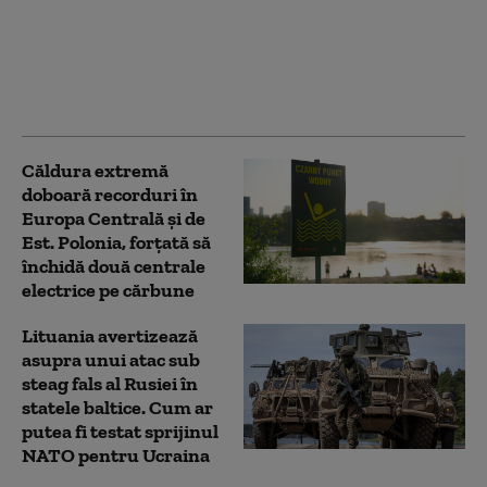
complet să mai
folosească tehnică
militară mecanizată în
atacuri. Ce se ascunde
în spatele noii tactici
Căldura extremă
doboară recorduri în
Europa Centrală și de
Est. Polonia, forțată să
închidă două centrale
electrice pe cărbune
Lituania avertizează
asupra unui atac sub
steag fals al Rusiei în
statele baltice. Cum ar
putea fi testat sprijinul
NATO pentru Ucraina