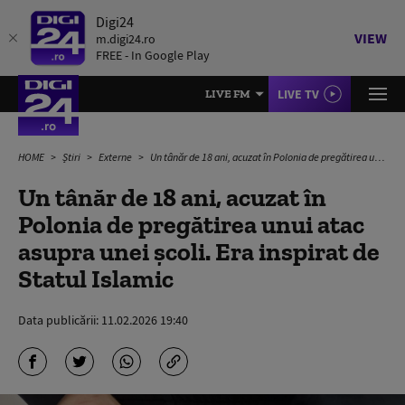
Digi24
VIEW
m.digi24.ro
FREE - In Google Play
LIVE TV
LIVE FM
HOME
Știri
Externe
Un tânăr de 18 ani, acuzat în Polonia de pregătirea unui atac asupra unei școli. Era inspirat de Statul Islamic
Un tânăr de 18 ani, acuzat în
Polonia de pregătirea unui atac
asupra unei școli. Era inspirat de
Statul Islamic
Data publicării:
11.02.2026 19:40