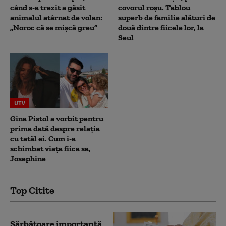
când s-a trezit a găsit
covorul roșu. Tablou
animalul atârnat de volan:
superb de familie alături de
„Noroc că se mișcă greu”
două dintre fiicele lor, la
Seul
UTV
Gina Pistol a vorbit pentru
prima dată despre relația
cu tatăl ei. Cum i-a
schimbat viața fiica sa,
Josephine
Top Citite
Sărbătoare importantă