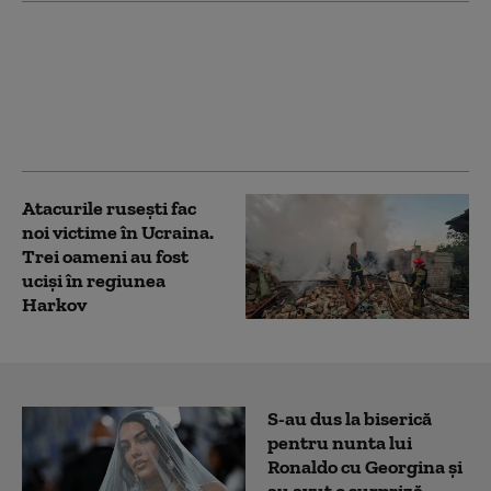
Trei cetăţeni chinezi
au încercat să intre în
România cu vize false,
emise aparent de
autorităţile poloneze
Atacurile rusești fac
noi victime în Ucraina.
Trei oameni au fost
uciși în regiunea
Harkov
S-au dus la biserică
pentru nunta lui
Ronaldo cu Georgina și