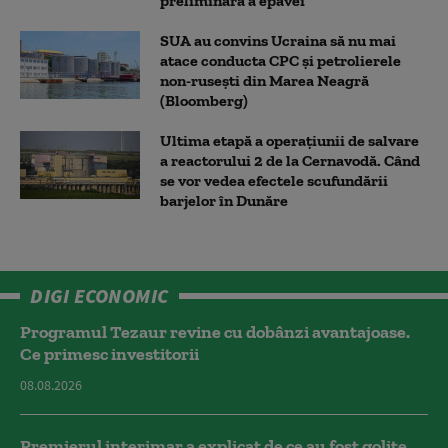
preliminară a epavei
SUA au convins Ucraina să nu mai
atace conducta CPC şi petrolierele
non-ruseşti din Marea Neagră
(Bloomberg)
Ultima etapă a operațiunii de salvare
a reactorului 2 de la Cernavodă. Când
se vor vedea efectele scufundării
barjelor în Dunăre
DIGI ECONOMIC
Programul Tezaur revine cu dobânzi avantajoase.
Ce primesc investitorii
08.08.2026
Premierul interimar a explicat de ce au fost golite