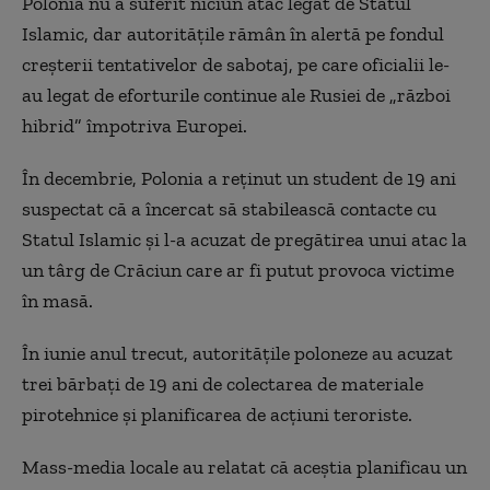
Polonia nu a suferit niciun atac legat de Statul
Islamic, dar autoritățile rămân în alertă pe fondul
creșterii tentativelor de sabotaj, pe care oficialii le-
au legat de eforturile continue ale Rusiei de „război
hibrid” împotriva Europei.
În decembrie, Polonia a reținut un student de 19 ani
suspectat că a încercat să stabilească contacte cu
Statul Islamic și l-a acuzat de pregătirea unui atac la
un târg de Crăciun care ar fi putut provoca victime
în masă.
În iunie anul trecut, autoritățile poloneze au acuzat
trei bărbați de 19 ani de colectarea de materiale
pirotehnice și planificarea de acțiuni teroriste.
Mass-media locale au relatat că aceștia planificau un