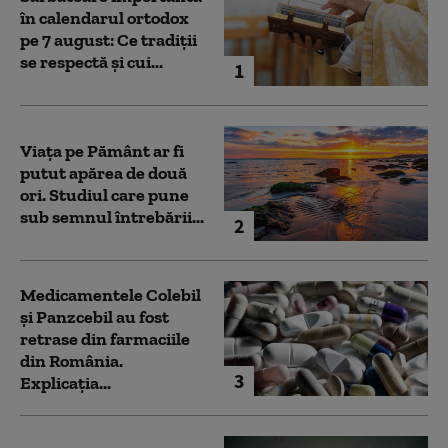
în calendarul ortodox
pe 7 august: Ce tradiții
se respectă și cui...
1
Viața pe Pământ ar fi
putut apărea de două
ori. Studiul care pune
sub semnul întrebării...
2
Medicamentele Colebil
și Panzcebil au fost
retrase din farmaciile
din România.
3
Explicația...