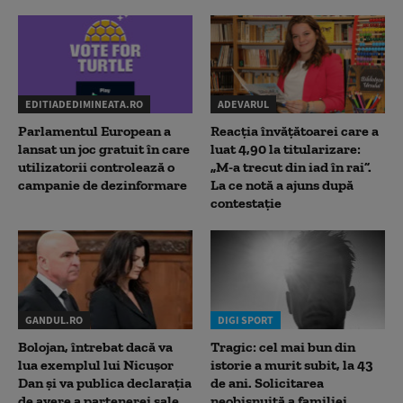
EDITIADEDIMINEATA.RO
ADEVARUL
Parlamentul European a
Reacția învățătoarei care a
lansat un joc gratuit în care
luat 4,90 la titularizare:
utilizatorii controlează o
„M-a trecut din iad în rai”.
campanie de dezinformare
La ce notă a ajuns după
contestație
GANDUL.RO
DIGI SPORT
Bolojan, întrebat dacă va
Tragic: cel mai bun din
lua exemplul lui Nicușor
istorie a murit subit, la 43
Dan și va publica declarația
de ani. Solicitarea
de avere a partenerei sale
neobișnuită a familiei