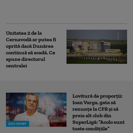
statele baltice. Cum ar
putea fi testat sprijinul
NATO pentru Ucraina
Unitatea 2 de la
Cernavodă ar putea fi
oprită dacă Dunărea
continuă să scadă. Ce
spune directorul
centralei
Lovitură de proporții:
Ioan Varga, gata să
renunțe la CFR și să
preia alt club din
SuperLigă: ”Acolo sunt
DIGI SPORT
toate condițiile”