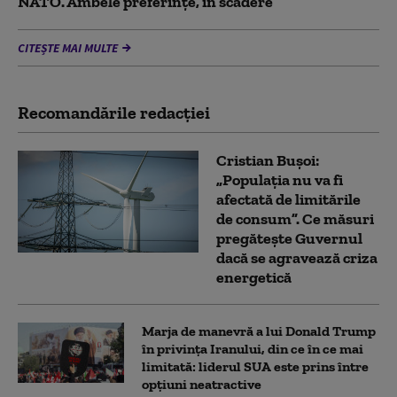
NATO. Ambele preferințe, în scădere
CITEȘTE MAI MULTE
Recomandările redacţiei
Cristian Bușoi:
„Populația nu va fi
afectată de limitările
de consum”. Ce măsuri
pregătește Guvernul
dacă se agravează criza
energetică
Marja de manevră a lui Donald Trump
în privința Iranului, din ce în ce mai
limitată: liderul SUA este prins între
opțiuni neatractive