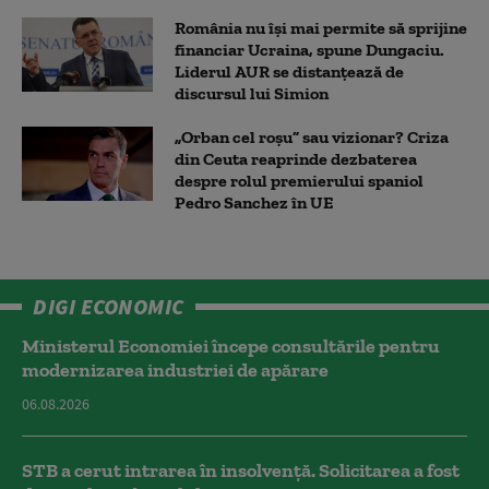
România nu își mai permite să sprijine
financiar Ucraina, spune Dungaciu.
Liderul AUR se distanțează de
discursul lui Simion
„Orban cel roșu” sau vizionar? Criza
din Ceuta reaprinde dezbaterea
despre rolul premierului spaniol
Pedro Sanchez în UE
DIGI ECONOMIC
Ministerul Economiei începe consultările pentru
modernizarea industriei de apărare
06.08.2026
STB a cerut intrarea în insolvență. Solicitarea a fost