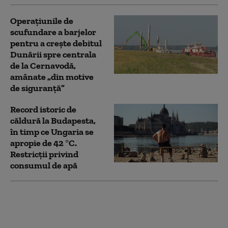
Operaţiunile de
scufundare a barjelor
pentru a creşte debitul
Dunării spre centrala
de la Cernavodă,
amânate „din motive
de siguranţă”
Record istoric de
căldură la Budapesta,
în timp ce Ungaria se
apropie de 42 °C.
Restricții privind
consumul de apă
Lituania avertizează
asupra unui atac sub
steag fals al Rusiei în