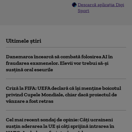
Descarcă aplicația Digi
Sport
Ultimele știri
Danemarca încearcă să combată folosirea AI în
fraudarea examenelor. Elevii vor trebui să-şi
susţină oral eseurile
Criză la FIFA: UEFA declară că îşi menţine boicotul
privind Cupele Mondiale, chiar dacă proiectul de
vânzare a fost retras
Cel mai recent sondaj de opinie: Câți ucraineni
susțin aderarea la UE și câți sprijină intrarea în