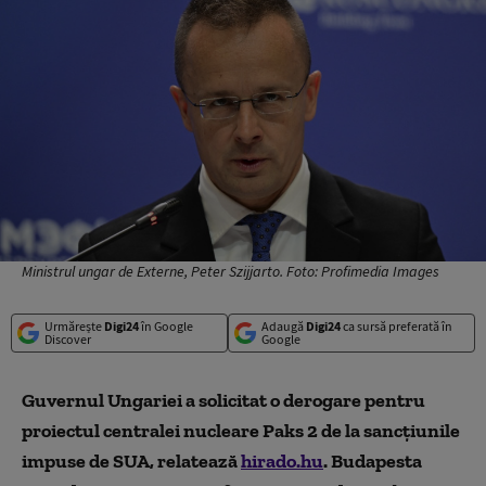
Ministrul ungar de Externe, Peter Szijjarto. Foto: Profimedia Images
Urmărește
Digi24
în Google
Adaugă
Digi24
ca sursă preferată în
Discover
Google
Guvernul Ungariei a solicitat o derogare pentru
proiectul centralei nucleare Paks 2 de la sancţiunile
impuse de SUA, relatează
hirado.hu
. Budapesta