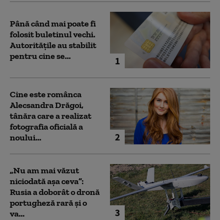
Până când mai poate fi
folosit buletinul vechi.
Autoritățile au stabilit
pentru cine se...
1
Cine este românca
Alecsandra Drăgoi,
tânăra care a realizat
fotografia oficială a
2
noului...
„Nu am mai văzut
niciodată așa ceva”:
Rusia a doborât o dronă
portugheză rară și o
3
va...