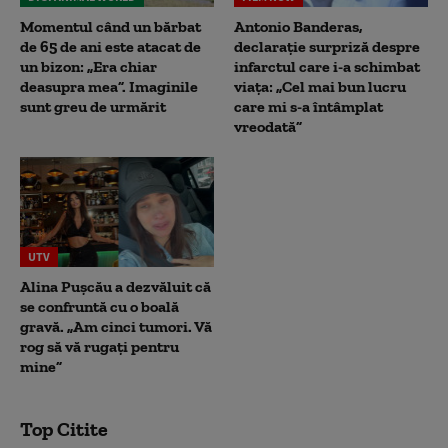
Momentul când un bărbat
Antonio Banderas,
de 65 de ani este atacat de
declarație surpriză despre
un bizon: „Era chiar
infarctul care i-a schimbat
deasupra mea”. Imaginile
viața: „Cel mai bun lucru
sunt greu de urmărit
care mi s-a întâmplat
vreodată”
UTV
Alina Pușcău a dezvăluit că
se confruntă cu o boală
gravă. „Am cinci tumori. Vă
rog să vă rugați pentru
mine”
Top Citite