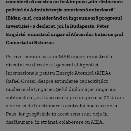
consideră că acestea au fost impuse „din răzbunare
politică de Administraţia americană anterioară”
(Biden -n.r), considerând că îngreunează progresul
investiţiei - a declarat, joi, la Budapesta, Péter
Szijjártó, ministrul ungar al Afacerilor Externe şi al
Comerţului Exterior.
Potrivit comunicatului MAE ungar, ministrul a
discutat cu directorul general al Agenţiei
Internaţionale pentru Energie Atomică (AIEA),
Rafael Grossi, despre extinderea capacităţilor
nucleare ale Ungariei. Şeful diplomaţiei ungare a
subliniat că ţara lucrează la prelungirea cu 20 de ani
a duratei de funcţionare a centralei nucleare de la
Paks, iar pregătirile în acest sens sunt deja în
desfăşurare, în strânsă colaborare cu AIEA.