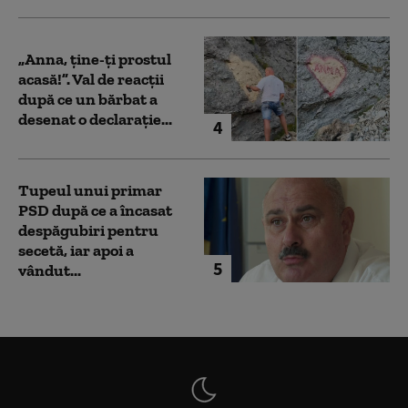
„Anna, ţine-ţi prostul
acasă!”. Val de reacții
după ce un bărbat a
desenat o declarație...
4
Tupeul unui primar
PSD după ce a încasat
despăgubiri pentru
secetă, iar apoi a
5
vândut...