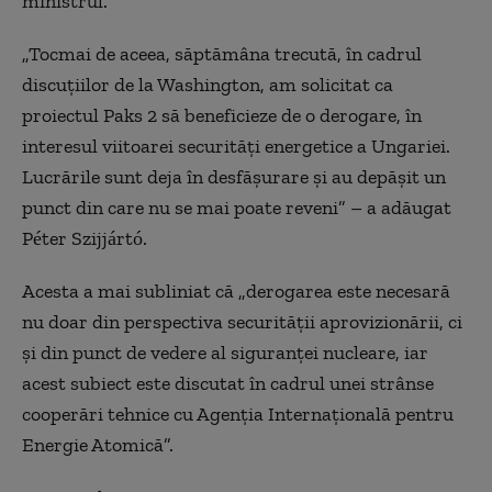
ministrul.
„Tocmai de aceea, săptămâna trecută, în cadrul
discuţiilor de la Washington, am solicitat ca
proiectul Paks 2 să beneficieze de o derogare, în
interesul viitoarei securităţi energetice a Ungariei.
Lucrările sunt deja în desfăşurare şi au depăşit un
punct din care nu se mai poate reveni” – a adăugat
Péter Szijjártó.
Acesta a mai subliniat că „derogarea este necesară
nu doar din perspectiva securităţii aprovizionării, ci
şi din punct de vedere al siguranţei nucleare, iar
acest subiect este discutat în cadrul unei strânse
cooperări tehnice cu Agenţia Internaţională pentru
Energie Atomică”.