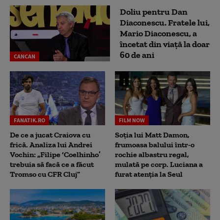
Doliu pentru Dan
Diaconescu. Fratele lui,
Mario Diaconescu, a
încetat din viață la doar
60 de ani
CANCAN
FANATIK.RO
FILM NOW
De ce a jucat Craiova cu
Soția lui Matt Damon,
frică. Analiza lui Andrei
frumoasa balului într-o
Vochin: „Filipe ‘Coelhinho’
rochie albastru regal,
trebuia să facă ce a făcut
mulată pe corp. Luciana a
Tromso cu CFR Cluj”
furat atenția la Seul