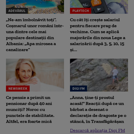
ADEVĂRUL
PLAYTECH
„Ne-am îmbolnăvit toți”.
Cu cât îți crește salariul
Coșmarul unor români într-
pentru fiecare prag de
una dintre cele mai
vechime. Cum se aplică
populare destinații din
majorările din noua Lege a
Albania: „Apa mirosea a
salarizării după 3, 5, 10, 15
canalizare”
și...
NEWSWEEK
DIGI FM
Ce pensie a primit un
„Anna, ţine-ţi prostul
pensionar după 40 ani
acasă!" Reacţii după ce un
munciți? Noroc cu
bărbat a desenat o
punctele de stabilitate.
declaraţie de dragoste pe o
Altfel, era foarte mică
stâncă, în Transfăgărăşan
Descarcă aplicația Digi FM