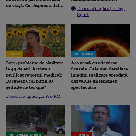
de viață. Ce răspuns a dat...
Descarcă aplicația Digi
Sport
PRO FM
DIGI WORLD
Lora, probleme de sănătate
Așa arată cu adevărat
la 44 de ani. Artista a
Soarele. Cele mai detaliate
publicat raportul medical:
imagini realizate vreodată
„Urmează cel puțin 10
dezvăluie un fenomen
ședințe de terapie”
spectaculos
Descarcă aplicația Pro FM
DIGI ANIMAL WORLD
FILM NOW