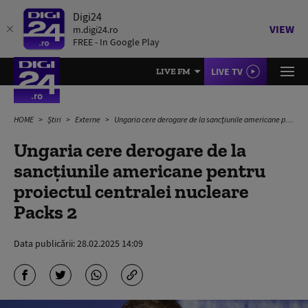
Digi24
VIEW
m.digi24.ro
FREE - In Google Play
LIVE TV
LIVE FM
HOME
Știri
Externe
Ungaria cere derogare de la sancțiunile americane pentru proiectul centralei nucleare Packs 2
Ungaria cere derogare de la
sancțiunile americane pentru
proiectul centralei nucleare
Packs 2
Data publicării:
28.02.2025 14:09