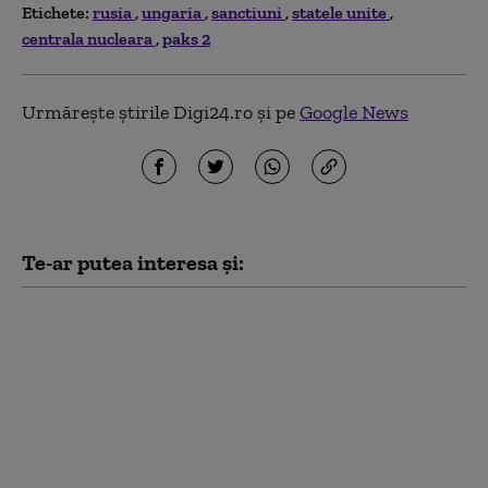
Etichete:
rusia
ungaria
sanctiuni
statele unite
centrala nucleara
paks 2
Urmărește știrile Digi24.ro și pe
Google News
Te-ar putea interesa și:
Văduva activistului
Navalnîi îndeamnă
ruşii să voteze partidul
liberal Iabloko,
formațiune care se
opune continuării
războiului