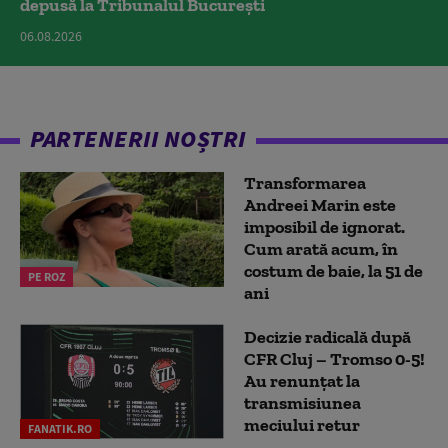
depusă la Tribunalul București
06.08.2026
PARTENERII NOȘTRI
Transformarea
Andreei Marin este
imposibil de ignorat.
Cum arată acum, în
costum de baie, la 51 de
PE ROZ
ani
Decizie radicală după
CFR Cluj – Tromso 0-5!
Au renunțat la
transmisiunea
meciului retur
FANATIK.RO