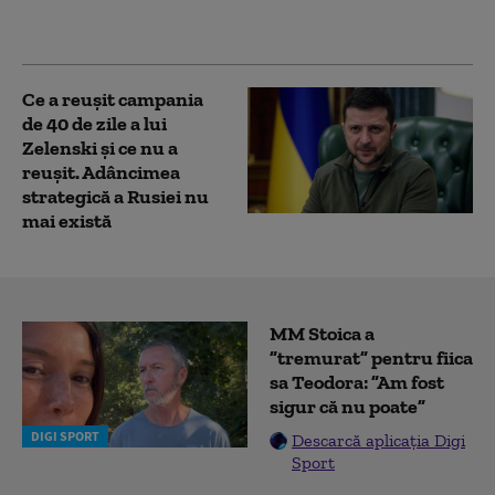
pace cu Ucraina
(Bloomberg)
Ce a reușit campania
de 40 de zile a lui
Zelenski și ce nu a
reușit. Adâncimea
strategică a Rusiei nu
mai există
MM Stoica a
”tremurat” pentru fiica
sa Teodora: ”Am fost
sigur că nu poate”
DIGI SPORT
Descarcă aplicația Digi
Sport