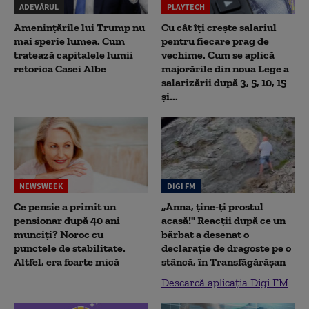
ADEVĂRUL
PLAYTECH
Amenințările lui Trump nu
Cu cât îți crește salariul
mai sperie lumea. Cum
pentru fiecare prag de
tratează capitalele lumii
vechime. Cum se aplică
retorica Casei Albe
majorările din noua Lege a
salarizării după 3, 5, 10, 15
și...
NEWSWEEK
DIGI FM
Ce pensie a primit un
„Anna, ţine-ţi prostul
pensionar după 40 ani
acasă!" Reacţii după ce un
munciți? Noroc cu
bărbat a desenat o
punctele de stabilitate.
declaraţie de dragoste pe o
Altfel, era foarte mică
stâncă, în Transfăgărăşan
Descarcă aplicația Digi FM