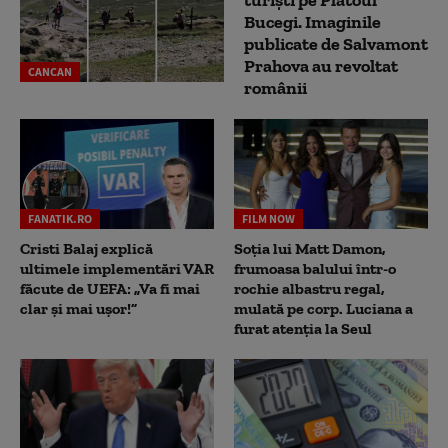
turiști pe Platoul
Bucegi. Imaginile
publicate de Salvamont
Prahova au revoltat
CANCAN
românii
FANATIK.RO
FILM NOW
Cristi Balaj explică
Soția lui Matt Damon,
ultimele implementări VAR
frumoasa balului într-o
făcute de UEFA: „Va fi mai
rochie albastru regal,
clar și mai ușor!”
mulată pe corp. Luciana a
furat atenția la Seul