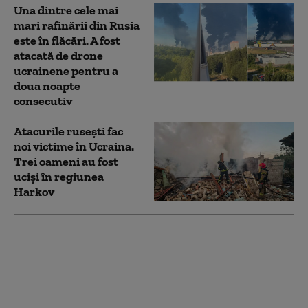
Una dintre cele mai
mari rafinării din Rusia
este în flăcări. A fost
atacată de drone
ucrainene pentru a
doua noapte
consecutiv
Atacurile rusești fac
noi victime în Ucraina.
Trei oameni au fost
uciși în regiunea
Harkov
Foști oficiali europeni
și ruși au purtat
discuții secrete în
Austria, pentru
posibile negocieri de