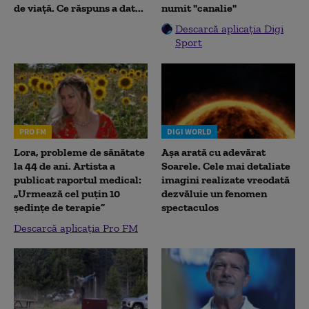
de viață. Ce răspuns a dat...
numit "canalie"
Descarcă aplicația Digi
Sport
PRO FM
DIGI WORLD
Lora, probleme de sănătate
Așa arată cu adevărat
la 44 de ani. Artista a
Soarele. Cele mai detaliate
publicat raportul medical:
imagini realizate vreodată
„Urmează cel puțin 10
dezvăluie un fenomen
ședințe de terapie”
spectaculos
Descarcă aplicația Pro FM