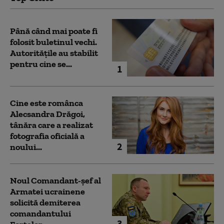
Până când mai poate fi
folosit buletinul vechi.
Autoritățile au stabilit
pentru cine se...
1
Cine este românca
Alecsandra Drăgoi,
tânăra care a realizat
fotografia oficială a
2
noului...
Noul Comandant-șef al
Armatei ucrainene
solicită demiterea
comandantului
3