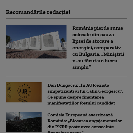
Recomandările redacţiei
România pierde sume
colosale din cauza
lipsei de stocare a
energiei, comparativ
cu Bulgaria. „Miniștrii
n-au făcut un lucru
simplu”
Dan Dungaciu: „În AUR există
simpatizanți ai lui Călin Georgescu”.
Ce spune despre finanțarea
manifestațiilor fostului candidat
Comisia Europeană avertizează
România: „Blocarea angajamentelor
din PNRR poate avea consecințe
financiare grave”