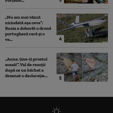
Forțelor...
„Nu am mai văzut
niciodată așa ceva”:
Rusia a doborât o dronă
portugheză rară și o
4
va...
„Anna, ţine-ţi prostul
acasă!”. Val de reacții
după ce un bărbat a
desenat o declarație...
5