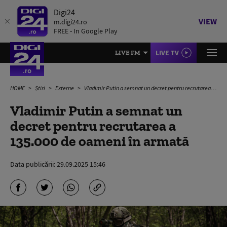
Digi24
VIEW
m.digi24.ro
FREE - In Google Play
LIVE TV
LIVE FM
HOME
Știri
Externe
Vladimir Putin a semnat un decret pentru recrutarea a 135.000 de oameni în armată
Vladimir Putin a semnat un
decret pentru recrutarea a
135.000 de oameni în armată
Data publicării:
29.09.2025 15:46