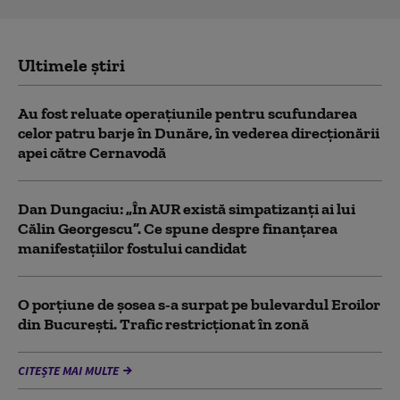
Ultimele știri
Au fost reluate operațiunile pentru scufundarea
celor patru barje în Dunăre, în vederea direcționării
apei către Cernavodă
Dan Dungaciu: „În AUR există simpatizanți ai lui
Călin Georgescu”. Ce spune despre finanțarea
manifestațiilor fostului candidat
O porțiune de șosea s-a surpat pe bulevardul Eroilor
din București. Trafic restricționat în zonă
CITEȘTE MAI MULTE