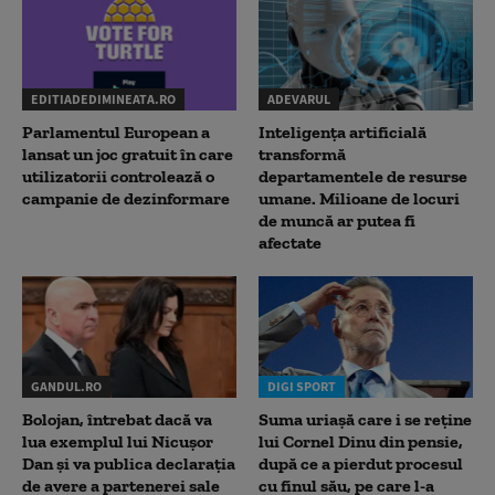
EDITIADEDIMINEATA.RO
ADEVARUL
Parlamentul European a
Inteligența artificială
lansat un joc gratuit în care
transformă
utilizatorii controlează o
departamentele de resurse
campanie de dezinformare
umane. Milioane de locuri
de muncă ar putea fi
afectate
GANDUL.RO
DIGI SPORT
Bolojan, întrebat dacă va
Suma uriașă care i se reține
lua exemplul lui Nicușor
lui Cornel Dinu din pensie,
Dan și va publica declarația
după ce a pierdut procesul
de avere a partenerei sale
cu finul său, pe care l-a