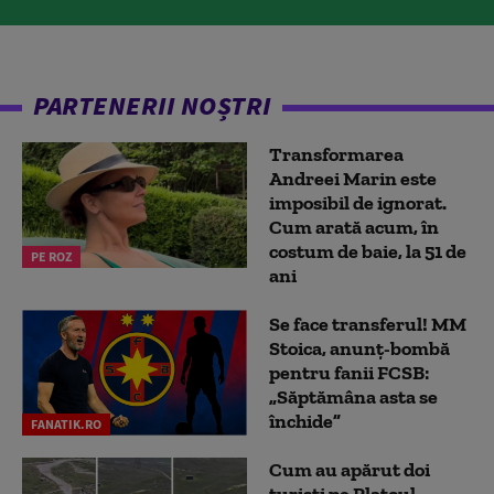
PARTENERII NOȘTRI
Transformarea
Andreei Marin este
imposibil de ignorat.
Cum arată acum, în
costum de baie, la 51 de
PE ROZ
ani
Se face transferul! MM
Stoica, anunț-bombă
pentru fanii FCSB:
„Săptămâna asta se
închide”
FANATIK.RO
Cum au apărut doi