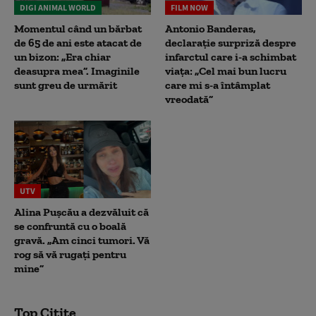
DIGI ANIMAL WORLD
FILM NOW
Momentul când un bărbat
Antonio Banderas,
de 65 de ani este atacat de
declarație surpriză despre
un bizon: „Era chiar
infarctul care i-a schimbat
deasupra mea”. Imaginile
viața: „Cel mai bun lucru
sunt greu de urmărit
care mi s-a întâmplat
vreodată”
UTV
Alina Pușcău a dezvăluit că
se confruntă cu o boală
gravă. „Am cinci tumori. Vă
rog să vă rugați pentru
mine”
Top Citite