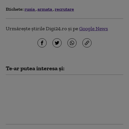
Etichete:
rusia
armata
recrutare
Urmărește știrile Digi24.ro și pe
Google News
Te-ar putea interesa și:
Lituania avertizează
asupra unui atac sub
steag fals al Rusiei în
statele baltice. Cum ar
putea fi testat sprijinul
NATO pentru Ucraina