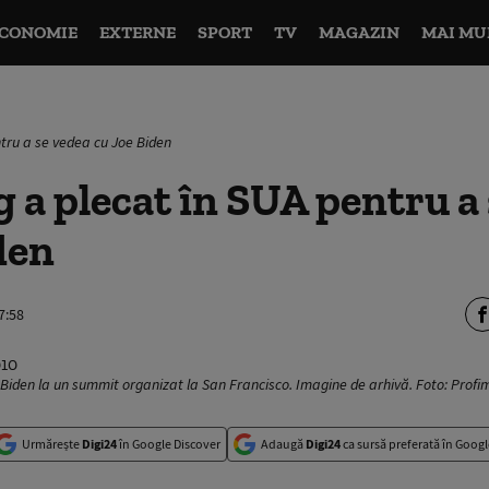
CONOMIE
EXTERNE
SPORT
TV
MAGAZIN
MAI MU
ntru a se vedea cu Joe Biden
g a plecat în SUA pentru a
den
7:58
e Biden la un summit organizat la San Francisco. Imagine de arhivă. Foto: Prof
Urmărește
Digi24
în Google Discover
Adaugă
Digi24
ca sursă preferată în Googl