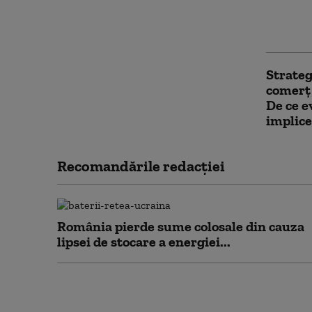
„Am găs
Înregis
păstrez
Strateg
comerț 
De ce e
implice
Recomandările redacţiei
România pierde sume colosale din cauza
lipsei de stocare a energiei...