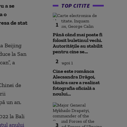
TOP CITITE
u a se
a o
esa de stat
1
Până când mai poate fi
folosit buletinul vechi.
a Beijing
Autoritățile au stabilit
pentru cine se...
 duce la San
2
can”, a
Cine este românca
Alecsandra Drăgoi,
tânăra care a realizat
Chinei de
fotografia oficială a
rii
noului...
pă un an.
022 la Bali
tul anului
3