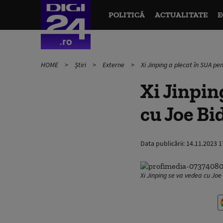
POLITICĂ
ACTUALITATE
E
HOME
Știri
Externe
Xi Jinping a plecat în SUA pe
Xi Jinpin
cu Joe Bi
Data publicării:
14.11.2023 1
Xi Jinping se va vedea cu Jo