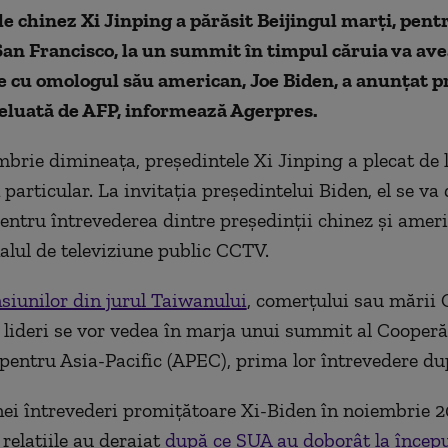
e chinez Xi Jinping a părăsit Beijingul marţi, pentr
San Francisco, la un summit în timpul căruia va ave
 cu omologul său american, Joe Biden, a anunţat pr
reluată de AFP, informează Agerpres.
mbrie dimineaţa, preşedintele Xi Jinping a plecat de l
particular. La invitaţia preşedintelui Biden, el se va
entru întrevederea dintre preşedinţii chinez şi ameri
alul de televiziune public CCTV.
nsiunilor din jurul Taiwanului
, comerţului sau mării 
i lideri se vor vedea în marja unui summit al Cooperă
entru Asia-Pacific (APEC), prima lor întrevedere du
nei întrevederi promiţătoare Xi-Biden în noiembrie 2
 relaţiile au deraiat
după ce SUA au doborât la începu