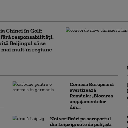
it toate documentele clasificate”.
trările pe care Biden a încercat ani la rând să le
e private au fost publicate
ia Chinei în Golf:
fără responsabilități.
vită Beijingul să se
 mai mult în regiune
Comisia Europeană
avertizează
România: „Blocarea
angajamentelor
din...
Noi verificări pe aeroportul
din Leipzig: sute de polițiști