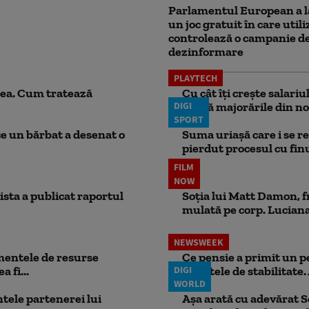
Parlamentul European a l
un joc gratuit în care utili
controlează o campanie d
dezinformare
PLAYTECH
ea. Cum tratează
Cu cât îți crește salari
DIGI
aplică majorările din no
SPORT
ce un bărbat a desenat o
Suma uriașă care i se re
pierdut procesul cu finul
FILM
NOW
ista a publicat raportul
Soția lui Matt Damon, f
mulată pe corp. Luciana 
NEWSWEEK
mentele de resurse
Ce pensie a primit un 
 fi...
DIGI
punctele de stabilitate. 
WORLD
ele partenerei lui
Așa arată cu adevărat S