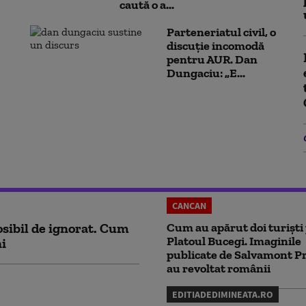
caută o a...
Parteneriatul civil, o
discuție incomodă
pentru AUR. Dan
Dungaciu: „E...
CANCAN
sibil de ignorat. Cum
Cum au apărut doi turiști
Platoul Bucegi. Imaginile
ni
publicate de Salvamont P
au revoltat românii
EDITIADEDIMINEATA.RO