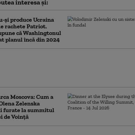
utea interesa și:
u-și produce Ucraina
le rachete Patriot.
 spune că Washingtonul
cat planul încă din 2024
essent pregătește vizita lui Xi
 în SUA, cu noi acorduri comerciale
. Ce urmărește administrația
arca Moscova: Cum a
Olena Zelenska
ii furate la summitul
ei de Voință