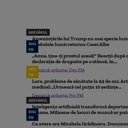
ADEVĂRUL
Amenințările lui Trump nu mai sperie lum
DIGI
capitalele lumii retorica Casei Albe
FM
„Anna, ţine-ţi prostul acasă!" Reacţii după 
declaraţie de dragoste pe o stâncă, în...
PRO
Descarcă aplicația Digi FM
FM
Lora, probleme de sănătate la 44 de ani. Art
medical: „Urmează cel puțin 10 ședințe...
Descarcă aplicația Pro FM
ADEVARUL
Inteligența artificială transformă departa
DIGI
umane. Milioane de locuri de muncă ar putea
FM
Ce avere are Mirabela Grădinaru. Document