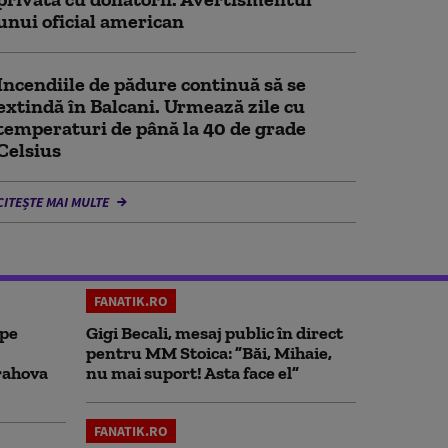
unui oficial american
Incendiile de pădure continuă să se
extindă în Balcani. Urmează zile cu
temperaturi de până la 40 de grade
Celsius
CITEȘTE MAI MULTE
FANATIK.RO
 pe
Gigi Becali, mesaj public în direct
pentru MM Stoica: ”Băi, Mihaie,
rahova
nu mai suport! Asta face el”
FANATIK.RO