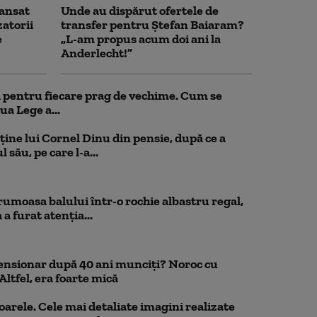
ansat
Unde au dispărut ofertele de
zatorii
transfer pentru Ștefan Baiaram?
e
„L-am propus acum doi ani la
Anderlecht!”
ul pentru fiecare prag de vechime. Cum se
ua Lege a...
ține lui Cornel Dinu din pensie, după ce a
 său, pe care l-a...
rumoasa balului într-o rochie albastru regal,
a furat atenția...
pensionar după 40 ani munciți? Noroc cu
Altfel, era foarte mică
oarele. Cele mai detaliate imagini realizate