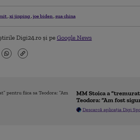
mit
xi jinping
joe biden
sua china
tirile Digi24.ro și pe
Google News
MM Stoica a ”tremurat”
Teodora: ”Am fost sigu
Descarcă aplicația Digi Sp