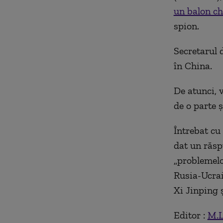
un balon ch
spion.
Secretarul 
în China.
De atunci, v
de o parte ş
Întrebat cu 
dat un răsp
„problemelo
Rusia-Ucrai
Xi Jinping 
Editor :
M.L