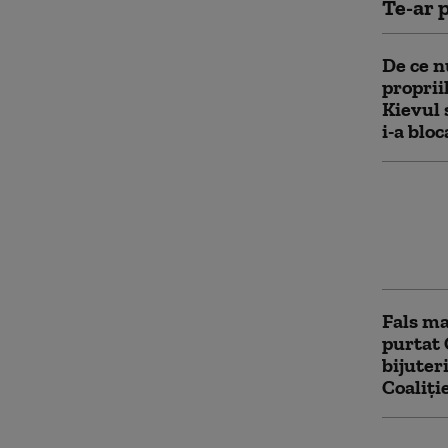
Te-ar p
De ce n
proprii
Kievul
i-a blo
Scott B
Jinping
pe masă
Trump
Fals m
purtat 
bijuter
Coaliți