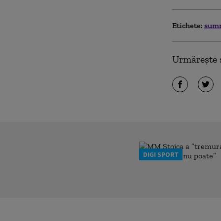
Etichete:
sum
Urmărește ș
DIGI SPORT