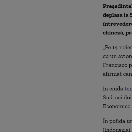
Preşedintel
deplasa la 
întrevedere
chineză, p
„Pe 14 noie
cu un avion 
Francisco p
afirmat can
În ciuda
te
Sud, cei do
Economice p
În pofida u
(Indonezia),