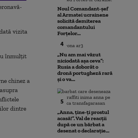
aeronavă-
Noul Comandant-șef
al Armatei ucrainene
solicită demiterea
comandantului
dată vizita
Forțelor...
4
„Nu am mai văzut
au înmulţit
niciodată așa ceva”:
Rusia a doborât o
dronă portugheză rară
și o va...
rne chinez a
 asupra
flictele
5
lor dintre
„Anna, ţine-ţi prostul
acasă!”. Val de reacții
după ce un bărbat a
desenat o declarație...