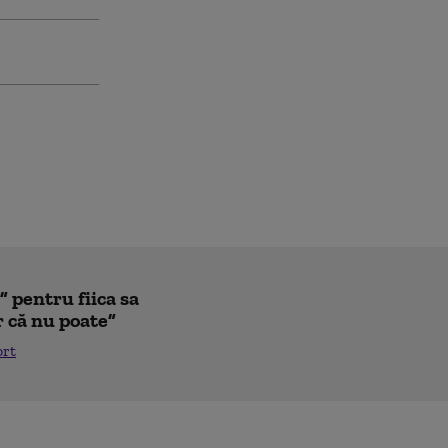
 pentru fiica sa
r că nu poate”
ort