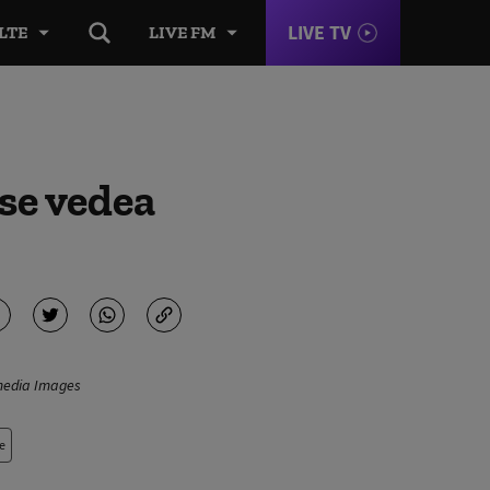
LIVE TV
LTE
LIVE FM
 se vedea
imedia Images
e