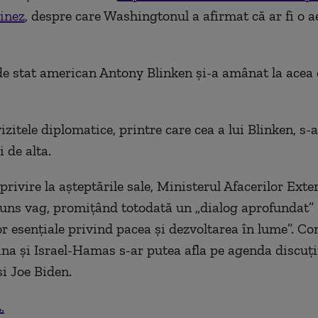
inez
, despre care Washingtonul a afirmat că ar fi o 
de stat american Antony Blinken şi-a amânat la acea 
izitele diplomatice, printre care cea a lui Blinken, s-
i de alta.
privire la aşteptările sale, Ministerul Afacerilor Exte
uns vag, promiţând totodată un „dialog aprofundat”
r esenţiale privind pacea şi dezvoltarea în lume”. Con
na şi Israel-Hamas s-ar putea afla pe agenda discuţii
și Joe Biden.
.