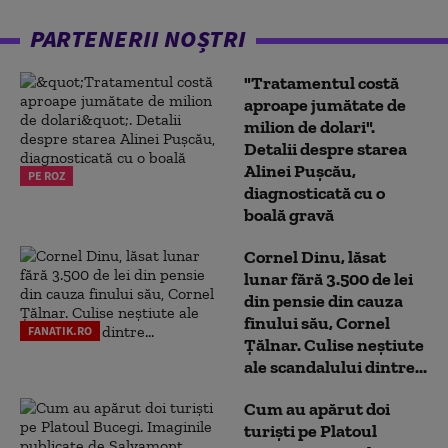
PARTENERII NOȘTRI
"Tratamentul costă
aproape jumătate de
milion de dolari".
Detalii despre starea
Alinei Pușcău,
PE ROZ
diagnosticată cu o
boală gravă
Cornel Dinu, lăsat
lunar fără 3.500 de lei
din pensie din cauza
finului său, Cornel
FANATIK.RO
Țălnar. Culise neștiute
ale scandalului dintre...
Cum au apărut doi
turiști pe Platoul