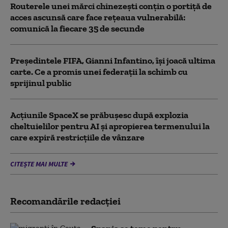
Routerele unei mărci chinezești conțin o portiță de
acces ascunsă care face rețeaua vulnerabilă:
comunică la fiecare 35 de secunde
Președintele FIFA, Gianni Infantino, îşi joacă ultima
carte. Ce a promis unei federații la schimb cu
sprijinul public
Acţiunile SpaceX se prăbuşesc după explozia
cheltuielilor pentru AI şi apropierea termenului la
care expiră restricţiile de vânzare
CITEȘTE MAI MULTE
Recomandările redacţiei