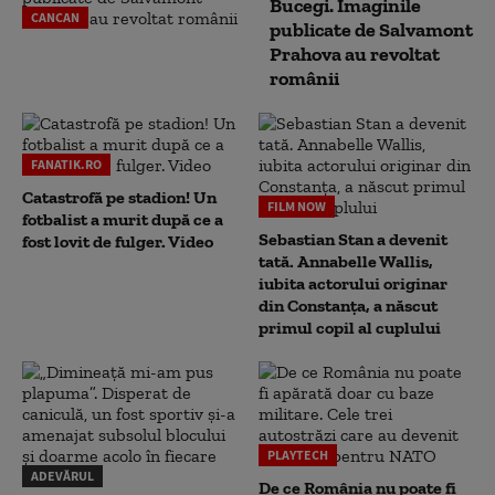
Bucegi. Imaginile
CANCAN
publicate de Salvamont
Prahova au revoltat
românii
FANATIK.RO
Catastrofă pe stadion! Un
FILM NOW
fotbalist a murit după ce a
Sebastian Stan a devenit
fost lovit de fulger. Video
tată. Annabelle Wallis,
iubita actorului originar
din Constanța, a născut
primul copil al cuplului
PLAYTECH
ADEVĂRUL
De ce România nu poate fi