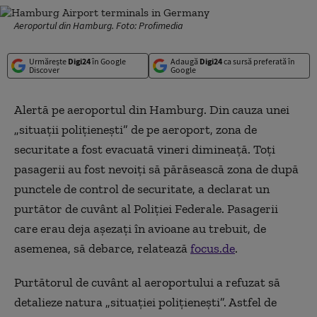
Aeroportul din Hamburg. Foto: Profimedia
Urmărește
Digi24
în Google
Adaugă
Digi24
ca sursă preferată în
Discover
Google
Alertă pe aeroportul din Hamburg. Din cauza unei
„situații polițienești” de pe aeroport, zona de
securitate a fost evacuată vineri dimineață. Toți
pasagerii au fost nevoiți să părăsească zona de după
punctele de control de securitate, a declarat un
purtător de cuvânt al Poliției Federale. Pasagerii
care erau deja așezați în avioane au trebuit, de
asemenea, să debarce, relatează
focus.de
.
Purtătorul de cuvânt al aeroportului a refuzat să
detalieze natura „situației polițienești”. Astfel de