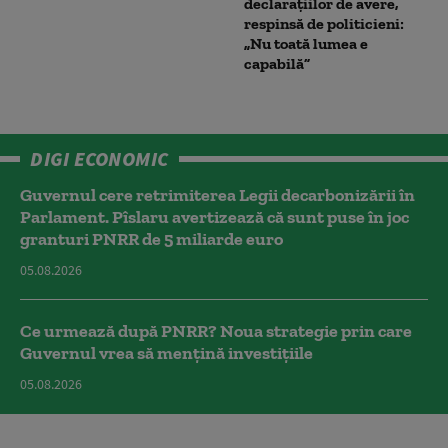
declarațiilor de avere,
respinsă de politicieni:
„Nu toată lumea e
capabilă”
DIGI ECONOMIC
Guvernul cere retrimiterea Legii decarbonizării în
Parlament. Pîslaru avertizează că sunt puse în joc
granturi PNRR de 5 miliarde euro
05.08.2026
Ce urmează după PNRR? Noua strategie prin care
Guvernul vrea să mențină investițiile
05.08.2026