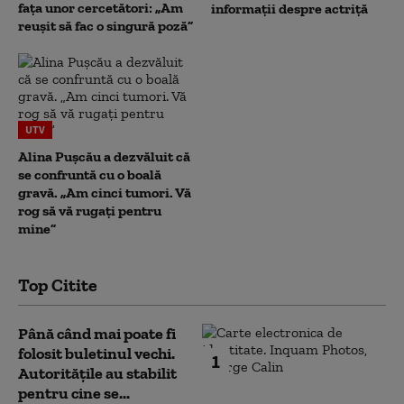
fața unor cercetători: „Am
informații despre actriță
reușit să fac o singură poză”
UTV
Alina Pușcău a dezvăluit că
se confruntă cu o boală
gravă. „Am cinci tumori. Vă
rog să vă rugați pentru
mine”
Top Citite
Până când mai poate fi
folosit buletinul vechi.
1
Autoritățile au stabilit
pentru cine se...