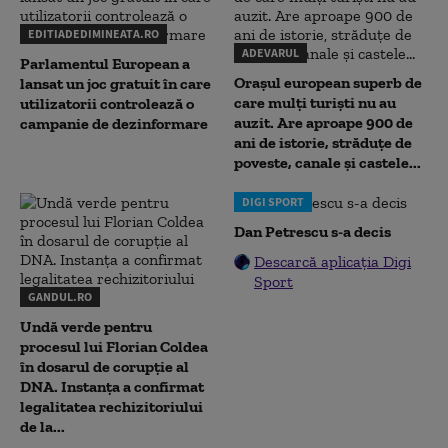
EDITIADEDIMINEATA.RO
ADEVARUL
Parlamentul European a
Orașul european superb de
lansat un joc gratuit în care
care mulți turiști nu au
utilizatorii controlează o
auzit. Are aproape 900 de
campanie de dezinformare
ani de istorie, străduțe de
poveste, canale și castele...
DIGI SPORT
Dan Petrescu s-a decis
Descarcă aplicația Digi
Sport
GANDUL.RO
Undă verde pentru
procesul lui Florian Coldea
în dosarul de corupție al
DNA. Instanța a confirmat
legalitatea rechizitoriului
de la...