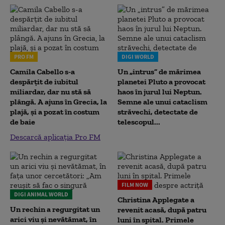
PRO FM
DIGI WORLD
Camila Cabello s-a
Un „intrus” de mărimea
despărțit de iubitul
planetei Pluto a provocat
miliardar, dar nu stă să
haos în jurul lui Neptun.
plângă. A ajuns în Grecia, la
Semne ale unui cataclism
plajă, și a pozat în costum
străvechi, detectate de
de baie
telescopul...
Descarcă aplicația Pro FM
FILM NOW
DIGI ANIMAL WORLD
Christina Applegate a
Un rechin a regurgitat un
revenit acasă, după patru
arici viu și nevătămat, în
luni în spital. Primele