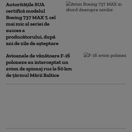
Autoritățile SUA
certifică modelul
Boeing 737 MAX 7, cel
mai mic al seriei de
succes a
producătorului, după
ani de zile de așteptare
Avioanele de vânătoare F-16
poloneze au interceptat un
avion de spionaj rus la 60 km
de țărmul Mării Baltice
300.000 de oameni au
participat la marşul Pride
din Hamburg, la o
săptămână după atacul de la
Berlin