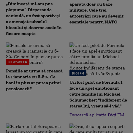
„Dimineață mi-am pus
apărată doar cu baze
plapuma”. Disperat de
militare. Cele trei
caniculă, un fost sportiv și-
autostrăzi care au devenit
a amenajat subsolul
esențiale pentru NATO
blocului și doarme acolo în
fiecare noapte
NEWSWEEK
Pensiile ar urma să crească
DIGI FM
la 1 ianuarie cu 6-8%. Ce
Un fost pilot de Formula 1
bani în plus ar putea primi
face un apel emoționant
pensionarii?
către familia lui Michael
Schumacher: "Indiferent de
starea lui, vreau să-l văd"
Descarcă aplicația Digi FM