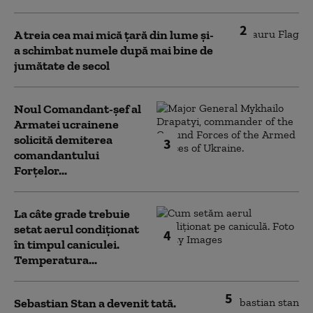
2
A treia cea mai mică țară din lume și-
a schimbat numele după mai bine de
jumătate de secol
Noul Comandant-șef al
Armatei ucrainene
solicită demiterea
3
comandantului
Forțelor...
La câte grade trebuie
setat aerul condiționat
4
în timpul caniculei.
Temperatura...
5
Sebastian Stan a devenit tată.