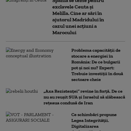
Spania se teme pentru
exclavele Ceuta și
Melilla. Cine ar sări în
ajutorul Madridului în
cazul unei acțiuni a
Marocului
Problema capacității de
stocare a energiei în
România: De ce bulgarii
pot și noi nu? Expert:
Trebuie investiții în două
sectoare cheie
„Axa Rezistenței” revine în forță. De ce
nu au reușit SUA și Israelul să slăbească
rețeaua condusă de Iran
Ce schimbări propune
Legea Integrității.
Digitalizarea