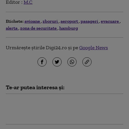
Editor :
M.C
Etichete:
avioane
zboruri
aeroport
pasageri
evacuare
alerta
zona de securitate
hamburg
Urmărește știrile Digi24.ro și pe
Google News
Te-ar putea interesa și:
Motanul Mișu, dispărut după un zbor din
Bacău, a fost găsit după 17 zile pe
Aeroportul Bruxelles