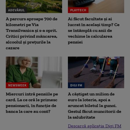
ADEVĂRUL
PLAYTECH
A parcurs aproape 700 de
Ai făcut facultate și ai
kilometri pe Via
lucrat în același timp? Ce
Transilvanica și s-a oprit.
se întâmplă cu anii de
Critici privind mâncarea,
vechime la calcularea
alcoolul și prețurile la
pensiei
cazare
NEWSWEEK
DIGI FM
Miercuri intră pensiile pe
A câștigat un milion de
card. La ce oră le primesc
euro la loterie, apoi a
pensionarii, în funcție de
aruncat biletul la gunoi.
banca la care au cont?
Gestul făcut muncitorii de
la salubritate
Descarcă aplicația Digi FM