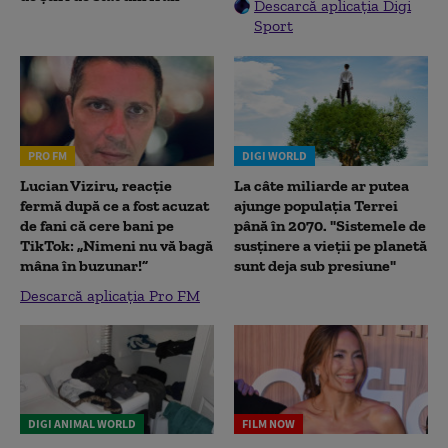
Descarcă aplicația Digi
Sport
PRO FM
DIGI WORLD
Lucian Viziru, reacție
La câte miliarde ar putea
fermă după ce a fost acuzat
ajunge populația Terrei
de fani că cere bani pe
până în 2070. "Sistemele de
TikTok: „Nimeni nu vă bagă
susținere a vieții pe planetă
mâna în buzunar!”
sunt deja sub presiune"
Descarcă aplicația Pro FM
DIGI ANIMAL WORLD
FILM NOW