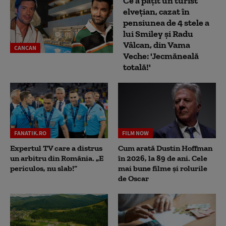
Ce a pățit un turist
elvețian, cazat în
pensiunea de 4 stele a
lui Smiley și Radu
Vâlcan, din Vama
CANCAN
Veche: 'Jecmăneală
totală!'
FANATIK.RO
FILM NOW
Expertul TV care a distrus
Cum arată Dustin Hoffman
un arbitru din România. „E
în 2026, la 89 de ani. Cele
periculos, nu slab!”
mai bune filme și rolurile
de Oscar