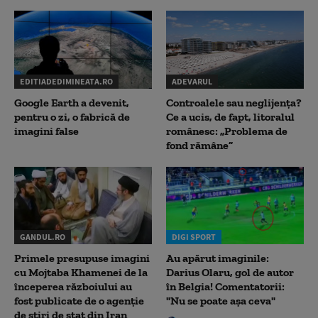
EDITIADEDIMINEATA.RO
ADEVARUL
Google Earth a devenit,
Controalele sau neglijența?
pentru o zi, o fabrică de
Ce a ucis, de fapt, litoralul
imagini false
românesc: „Problema de
fond rămâne”
GANDUL.RO
DIGI SPORT
Primele presupuse imagini
Au apărut imaginile:
cu Mojtaba Khamenei de la
Darius Olaru, gol de autor
începerea războiului au
în Belgia! Comentatorii:
fost publicate de o agenție
"Nu se poate așa ceva"
de știri de stat din Iran