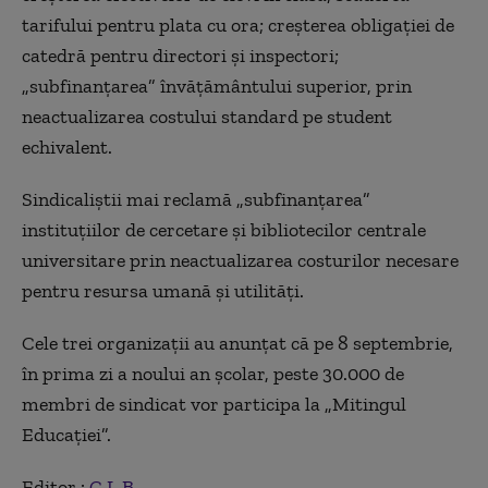
tarifului pentru plata cu ora; creşterea obligaţiei de
catedră pentru directori şi inspectori;
„subfinanţarea” învăţământului superior, prin
neactualizarea costului standard pe student
echivalent.
Sindicaliştii mai reclamă „subfinanţarea”
instituţiilor de cercetare şi bibliotecilor centrale
universitare prin neactualizarea costurilor necesare
pentru resursa umană şi utilităţi.
Cele trei organizaţii au anunţat că pe 8 septembrie,
în prima zi a noului an şcolar, peste 30.000 de
membri de sindicat vor participa la „Mitingul
Educaţiei”.
Editor :
C.L.B.