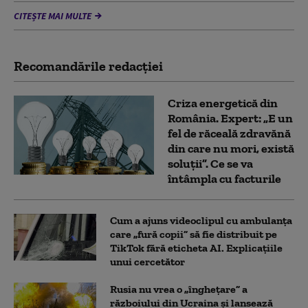
CITEȘTE MAI MULTE
Recomandările redacţiei
Criza energetică din
România. Expert: „E un
fel de răceală zdravănă
din care nu mori, există
soluții”. Ce se va
întâmpla cu facturile
Cum a ajuns videoclipul cu ambulanța
care „fură copii” să fie distribuit pe
TikTok fără eticheta AI. Explicațiile
unui cercetător
Rusia nu vrea o „înghețare” a
războiului din Ucraina și lansează