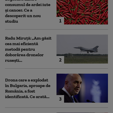
consumul de ardei iute
și cancer. Ce a
descoperit un nou
1
studiu
Radu Miruță: „Am găsit
cea mai eficientă
metodă pentru
doborârea dronelor
2
rusești...
Drona care a explodat
în Bulgaria, aproape de
România, a fost
identificată. Ce arată...
3