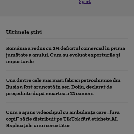
Sport
Ultimele știri
România a redus cu 2% deficitul comercial în prima
jumătate a anului. Cum au evoluat exporturile și
importurile
Una dintre cele mai mari fabrici petrochimice din
Rusia a fost aruncată în aer. Doliu, declarat de
președinte după moartea a 12 oameni
Cum a ajuns videoclipul cu ambulanța care „fură
copii” să fie distribuit pe TikTok fără eticheta AI.
Explicațiile unui cercetător