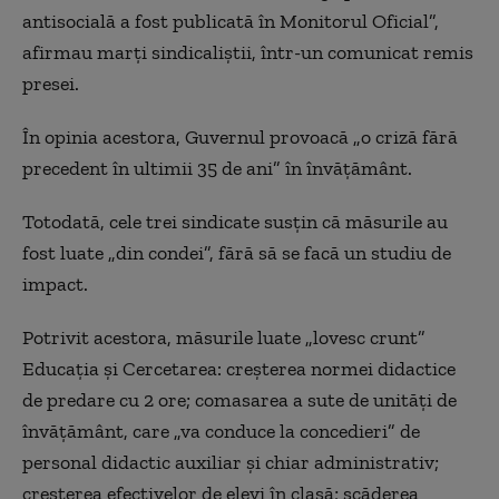
antisocială a fost publicată în Monitorul Oficial”,
afirmau marţi sindicaliştii, într-un comunicat remis
presei.
În opinia acestora, Guvernul provoacă „o criză fără
precedent în ultimii 35 de ani” în învăţământ.
Totodată, cele trei sindicate susţin că măsurile au
fost luate „din condei”, fără să se facă un studiu de
impact.
Potrivit acestora, măsurile luate „lovesc crunt”
Educaţia şi Cercetarea: creşterea normei didactice
de predare cu 2 ore; comasarea a sute de unităţi de
învăţământ, care „va conduce la concedieri” de
personal didactic auxiliar şi chiar administrativ;
creşterea efectivelor de elevi în clasă; scăderea