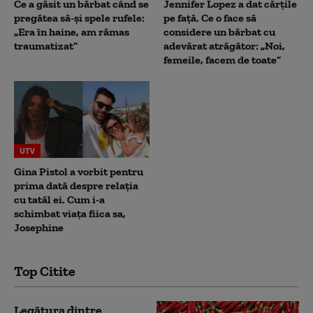
Ce a găsit un bărbat când se
Jennifer Lopez a dat cărțile
pregătea să-și spele rufele:
pe față. Ce o face să
„Era în haine, am rămas
considere un bărbat cu
traumatizat”
adevărat atrăgător: „Noi,
femeile, facem de toate”
UTV
Gina Pistol a vorbit pentru
prima dată despre relația
cu tatăl ei. Cum i-a
schimbat viața fiica sa,
Josephine
Top Citite
Legătura dintre