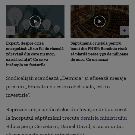
of
3
minutes,
14
seconds
Expert, despre criza
Săptămână crucială pentru
energetică: „E un fel de răceală
banii din PNRR: România riscă
zdravănă din care nu mori,
să piardă peste 750 de milioane
există soluții”. Ce se va
de euro. Ce urmează
întâmpla cu facturile
Sindicaliştii scandează „Demisia” şi afişează mesaje
precum „Educaţia nu este o cheltuială, este o
investiţie”.
Reprezentanţii sindicatelor din învăţământ au cerut
la începutul săptămânii trecute
demisia ministrului
Educaţiei şi Cercetării, Daniel David, şi au anunţat
că vor picheta sediul ministerului.