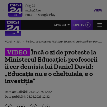
Digi24
VIEW
m.digi24.ro
FREE - In Google Play
LIVE TV
LIVE FM
HOME
Știri
Încă o zi de proteste la Ministerul Educației, profesorii îi cer demisia lui Daniel David: „Educaţia nu e o cheltuială, e o investiție”
VIDEO
Încă o zi de proteste la
Ministerul Educației, profesorii
îi cer demisia lui Daniel David:
„Educaţia nu e o cheltuială, e o
investiție”
Data actualizării:
04.08.2025 12:32
Data publicării:
04.08.2025 12:32