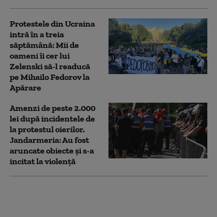
Protestele din Ucraina
intră în a treia
săptămână: Mii de
oameni îi cer lui
Zelenski să-l readucă
pe Mihailo Fedorov la
Apărare
Amenzi de peste 2.000
lei după incidentele de
la protestul oierilor.
Jandarmeria: Au fost
aruncate obiecte și s-a
incitat la violență
După protestul oierilor,
Guvernul promite o