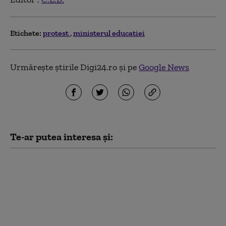
Etichete:
protest
ministerul educatiei
Urmărește știrile Digi24.ro și pe
Google News
Te-ar putea interesa și:
Rezultate finale
Titularizare 2026:
Ministerul Educației a
publicat notele după
contestații. Situația pe
județe