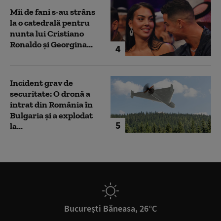
Mii de fani s-au strâns
la o catedrală pentru
nunta lui Cristiano
Ronaldo şi Georgina...
4
Incident grav de
securitate: O dronă a
intrat din România în
Bulgaria şi a explodat
5
la...
București Băneasa, 26°C