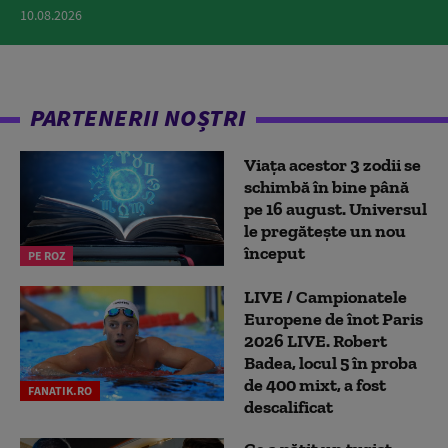
10.08.2026
PARTENERII NOȘTRI
Viața acestor 3 zodii se
schimbă în bine până
pe 16 august. Universul
le pregătește un nou
început
PE ROZ
LIVE / Campionatele
Europene de înot Paris
2026 LIVE. Robert
Badea, locul 5 în proba
de 400 mixt, a fost
FANATIK.RO
descalificat