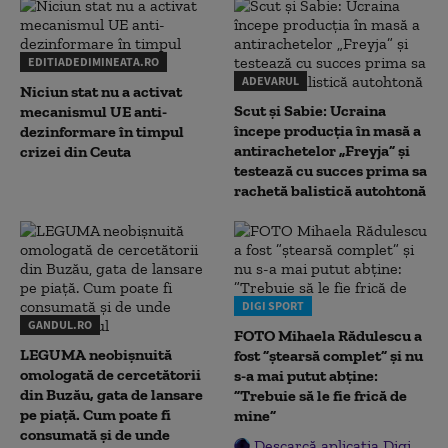
EDITIADEDIMINEATA.RO
ADEVARUL
Niciun stat nu a activat
Scut și Sabie: Ucraina
mecanismul UE anti-
începe producția în masă a
dezinformare în timpul
antirachetelor „Freyja” și
crizei din Ceuta
testează cu succes prima sa
rachetă balistică autohtonă
DIGI SPORT
GANDUL.RO
FOTO Mihaela Rădulescu a
LEGUMA neobișnuită
fost ”ștearsă complet” și nu
omologată de cercetătorii
s-a mai putut abține:
din Buzău, gata de lansare
”Trebuie să le fie frică de
pe piață. Cum poate fi
mine”
consumată și de unde
Descarcă aplicația Digi