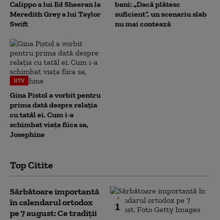
Calippo a lui Ed Sheeran la
bani: „Dacă plătesc
Meredith Grey a lui Taylor
suficient”, un scenariu slab
Swift
nu mai contează
UTV
Gina Pistol a vorbit pentru
prima dată despre relația
cu tatăl ei. Cum i-a
schimbat viața fiica sa,
Josephine
Top Citite
Sărbătoare importantă
în calendarul ortodox
1
pe 7 august: Ce tradiții