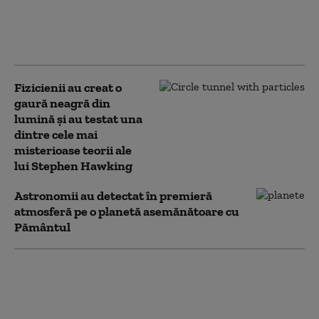
Iași. Ce i-a uimit pe arheologi:
„Încercăm să găsim un
răspuns”
Fizicienii au creat o
gaură neagră din
lumină și au testat una
dintre cele mai
misterioase teorii ale
lui Stephen Hawking
Astronomii au detectat în premieră
atmosferă pe o planetă asemănătoare cu
Pământul
Astronomii analizează o exoplanetă
care a supravieţuit morţii stelei sale.
Când va intra Soarele nostru în faza
finală a existenței