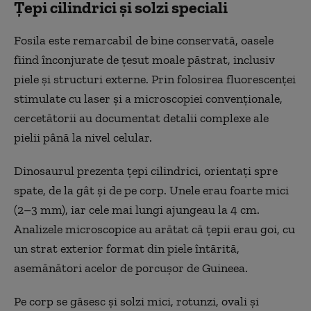
Țepi cilindrici și solzi speciali
Fosila este remarcabil de bine conservată, oasele
fiind înconjurate de țesut moale păstrat, inclusiv
piele și structuri externe. Prin folosirea fluorescenței
stimulate cu laser și a microscopiei convenționale,
cercetătorii au documentat detalii complexe ale
pielii până la nivel celular.
Dinosaurul prezenta țepi cilindrici, orientați spre
spate, de la gât și de pe corp. Unele erau foarte mici
(2–3 mm), iar cele mai lungi ajungeau la 4 cm.
Analizele microscopice au arătat că țepii erau goi, cu
un strat exterior format din piele întărită,
asemănători acelor de porcușor de Guineea.
Pe corp se găsesc și solzi mici, rotunzi, ovali și