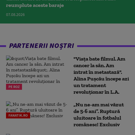
reumplute aceste baraje
07.08.2026
PARTENERII NOȘTRI
"Viața bate filmul. Am
cancer la sân. Am
intrat în metastază".
Alina Pușcău începe azi
un tratament
PE ROZ
revoluționar în L.A.
„Nu ne-am mai văzut
de 5-6 ani”. Ruptură
FANATIK.RO
uluitoare în fotbalul
românesc! Exclusiv