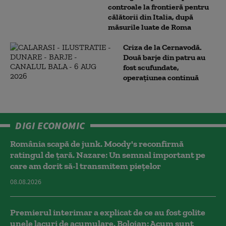
controale la frontieră pentru
călătorii din Italia, după
măsurile luate de Roma
Criza de la Cernavodă.
Două barje din patru au
fost scufundate,
operațiunea continuă
DIGI ECONOMIC
România scapă de junk. Moody's reconfirmă
ratingul de țară. Nazare: Un semnal important pe
care am dorit să-l transmitem piețelor
08.08.2026
Premierul interimar a explicat de ce au fost golite
unele lacuri de acumulare. Bolojan: Acum sunt