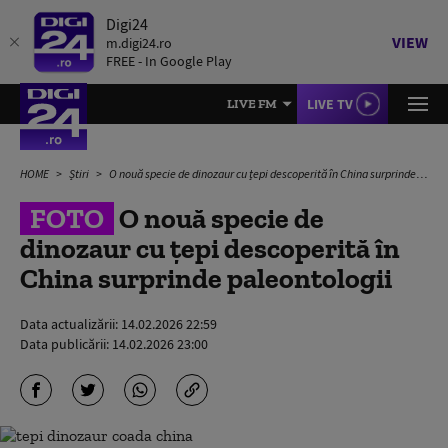
Digi24
VIEW
m.digi24.ro
FREE - In Google Play
LIVE TV
LIVE FM
HOME
Știri
O nouă specie de dinozaur cu țepi descoperită în China surprinde paleontologii
FOTO
O nouă specie de
dinozaur cu țepi descoperită în
China surprinde paleontologii
Data actualizării:
14.02.2026 22:59
Data publicării:
14.02.2026 23:00