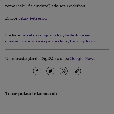
remarcabil de ciudate”, adaugă Godefroit.
Editor :
Ana Petrescu
Etichete:
cercetatori
iguanodon
fosile dinozaur
dinozaur cu tepi
descoperire china
haolong dongi
Urmărește știrile Digi24.ro și pe
Google News
Te-ar putea interesa și:
Misterul mormintelor vechi
de 3.000 de ani descoperite la