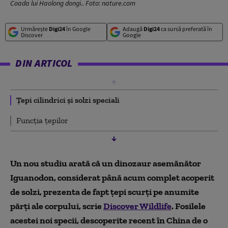
Coada lui Haolong dongi.. Foto: nature.com
Urmărește
Digi24
în Google
Adaugă
Digi24
ca sursă preferată în
Discover
Google
DIN ARTICOL
Țepi cilindrici și solzi speciali
Funcția țepilor
Un nou studiu arată că un dinozaur asemănător
Iguanodon, considerat până acum complet acoperit
de solzi, prezenta de fapt țepi scurți pe anumite
părți ale corpului, scrie
Discover Wildlife
. Fosilele
acestei noi specii, descoperite recent în China de o