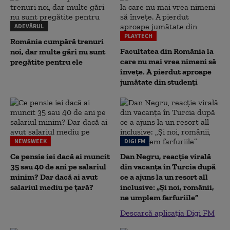
ADEVĂRUL
PLAYTECH
România cumpără trenuri
Facultatea din România la
noi, dar multe gări nu sunt
care nu mai vrea nimeni să
pregătite pentru ele
înveţe. A pierdut aproape
jumătate din studenţi
NEWSWEEK
DIGI FM
Ce pensie iei dacă ai muncit
Dan Negru, reacție virală
35 sau 40 de ani pe salariul
din vacanța în Turcia după
minim? Dar dacă ai avut
ce a ajuns la un resort all
salariul mediu pe țară?
inclusive: „Și noi, românii,
ne umplem farfuriile”
Descarcă aplicația Digi FM