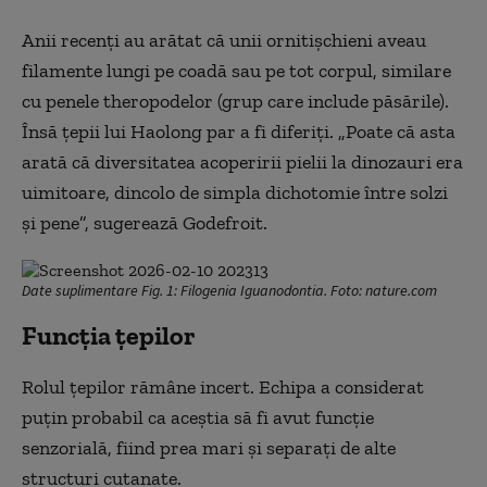
Anii recenți au arătat că unii ornitișchieni aveau
filamente lungi pe coadă sau pe tot corpul, similare
cu penele theropodelor (grup care include păsările).
Însă țepii lui Haolong par a fi diferiți. „Poate că asta
arată că diversitatea acoperirii pielii la dinozauri era
uimitoare, dincolo de simpla dichotomie între solzi
și pene”, sugerează Godefroit.
Date suplimentare Fig. 1: Filogenia Iguanodontia. Foto: nature.com
Funcția țepilor
Rolul țepilor rămâne incert. Echipa a considerat
puțin probabil ca aceștia să fi avut funcție
senzorială, fiind prea mari și separați de alte
structuri cutanate.