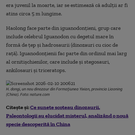
era juvenil la moarte, iar se estimează că adulții ar fi
atins circa 5 m lungime.
Haolong face parte din iguanodonțieni, grup care
include celebrul Iguanodon cu degetul mare în
formă de țep și hadrosaurii (dinozauri cu cioc de
rață). Iguanodonțienii fac parte din ordinul mai larg
al ornitișchienilor, care include și stegosauri,
ankilosauri și triceratops.
H. dongi, un nou dinozaur din Formațiunea Yixian, provincia Liaoning
(China). Foto: nature.com
Citește și:
Ce sunete scoteau dinozaurii.
Paleontologii au elucidat misterul, analizând o nouă
specie descoperită în China