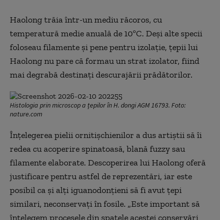
Haolong trăia într-un mediu răcoros, cu
temperatură medie anuală de 10°C. Deși alte specii
foloseau filamente și pene pentru izolație, țepii lui
Haolong nu pare că formau un strat izolator, fiind
mai degrabă destinați descurajării prădătorilor.
Histologia prin microscop a țepilor în H. dongi AGM 16793. Foto:
nature.com
Înțelegerea pielii ornitișchienilor a dus artiștii să îi
redea cu acoperire spinatoasă, blană fuzzy sau
filamente elaborate. Descoperirea lui Haolong oferă
justificare pentru astfel de reprezentări, iar este
posibil ca și alți iguanodonțieni să fi avut țepi
similari, neconservați în fosile. „Este important să
înțelegem procesele din spatele acestei conservări