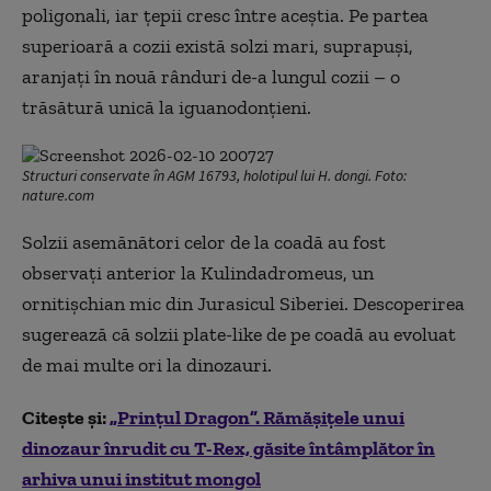
poligonali, iar țepii cresc între aceștia. Pe partea
superioară a cozii există solzi mari, suprapuşi,
aranjați în nouă rânduri de-a lungul cozii – o
trăsătură unică la iguanodonțieni.
Structuri conservate în AGM 16793, holotipul lui H. dongi. Foto:
nature.com
Solzii asemănători celor de la coadă au fost
observați anterior la Kulindadromeus, un
ornitișchian mic din Jurasicul Siberiei. Descoperirea
sugerează că solzii plate-like de pe coadă au evoluat
de mai multe ori la dinozauri.
Citește și:
„Prințul Dragon”. Rămășițele unui
dinozaur înrudit cu T-Rex, găsite întâmplător în
arhiva unui institut mongol