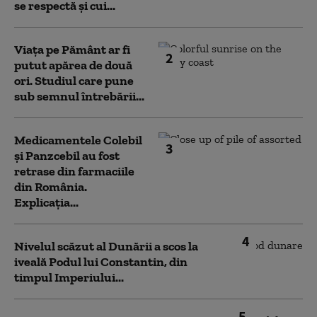
se respectă și cui...
Viața pe Pământ ar fi
2
putut apărea de două
ori. Studiul care pune
sub semnul întrebării...
Medicamentele Colebil
3
și Panzcebil au fost
retrase din farmaciile
din România.
Explicația...
4
Nivelul scăzut al Dunării a scos la
iveală Podul lui Constantin, din
timpul Imperiului...
5