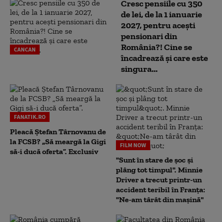
Cresc pensiile cu 350
de lei, de la 1 ianuarie
2027, pentru acești
pensionari din
România?! Cine se
CANCAN
încadrează și care este
singura...
FANATIK.RO
Pleacă Ștefan Târnovanu de
la FCSB? „Să meargă la Gigi
FILM NOW
să-i ducă oferta”. Exclusiv
"Sunt în stare de șoc și
plâng tot timpul". Minnie
Driver a trecut printr-un
accident teribil în Franța:
"Ne-am târât din mașină"