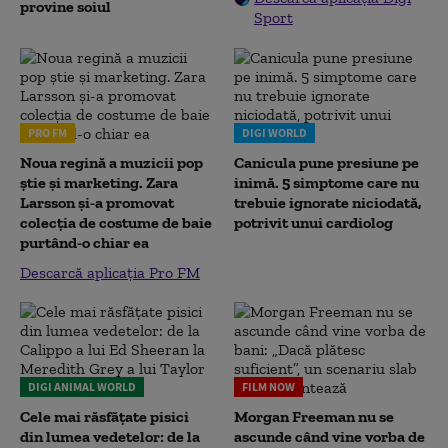
provine soiul
Sport
PRO FM
DIGI WORLD
Noua regină a muzicii pop
Canicula pune presiune pe
știe și marketing. Zara
inimă. 5 simptome care nu
Larsson și-a promovat
trebuie ignorate niciodată,
colecția de costume de baie
potrivit unui cardiolog
purtând-o chiar ea
Descarcă aplicația Pro FM
DIGI ANIMAL WORLD
FILM NOW
Cele mai răsfățate pisici
Morgan Freeman nu se
din lumea vedetelor: de la
ascunde când vine vorba de