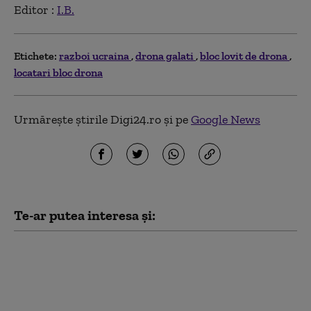
Editor :
I.B.
Etichete:
razboi ucraina
drona galati
bloc lovit de drona
locatari bloc drona
Urmărește știrile Digi24.ro și pe
Google News
Te-ar putea interesa și:
România nu își mai
permite să sprijine
financiar Ucraina,
spune Dungaciu.