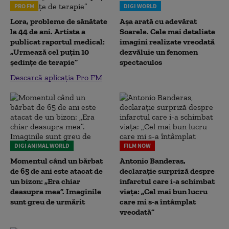
PRO FM
DIGI WORLD
Lora, probleme de sănătate
Așa arată cu adevărat
la 44 de ani. Artista a
Soarele. Cele mai detaliate
publicat raportul medical:
imagini realizate vreodată
„Urmează cel puțin 10
dezvăluie un fenomen
ședințe de terapie”
spectaculos
Descarcă aplicația Pro FM
DIGI ANIMAL WORLD
FILM NOW
Momentul când un bărbat
Antonio Banderas,
de 65 de ani este atacat de
declarație surpriză despre
un bizon: „Era chiar
infarctul care i-a schimbat
deasupra mea”. Imaginile
viața: „Cel mai bun lucru
sunt greu de urmărit
care mi s-a întâmplat
vreodată”