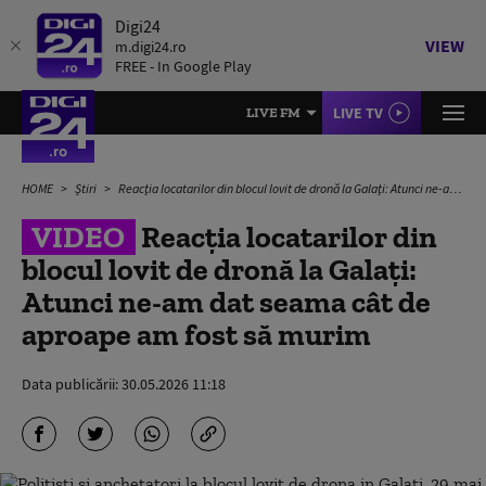
Digi24
VIEW
m.digi24.ro
FREE - In Google Play
LIVE TV
LIVE FM
HOME
Știri
Reacția locatarilor din blocul lovit de dronă la Galați: Atunci ne-am dat seama cât de aproape am fost să murim
VIDEO
Reacția locatarilor din
blocul lovit de dronă la Galați:
Atunci ne-am dat seama cât de
aproape am fost să murim
Data publicării:
30.05.2026 11:18