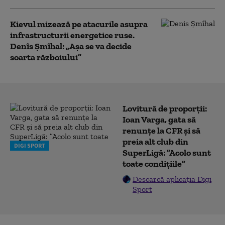
Kievul mizează pe atacurile asupra
infrastructurii energetice ruse.
Denîs Șmîhal: „Așa se va decide
soarta războiului”
Lovitură de proporții:
Ioan Varga, gata să
renunțe la CFR și să
preia alt club din
DIGI SPORT
SuperLigă: ”Acolo sunt
toate condițiile”
Descarcă aplicația Digi
Sport