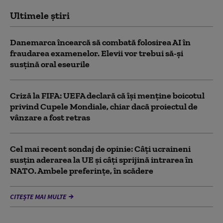
Ultimele știri
Danemarca încearcă să combată folosirea AI în
fraudarea examenelor. Elevii vor trebui să-şi
susţină oral eseurile
Criză la FIFA: UEFA declară că îşi menţine boicotul
privind Cupele Mondiale, chiar dacă proiectul de
vânzare a fost retras
Cel mai recent sondaj de opinie: Câți ucraineni
susțin aderarea la UE și câți sprijină intrarea în
NATO. Ambele preferințe, în scădere
CITEȘTE MAI MULTE