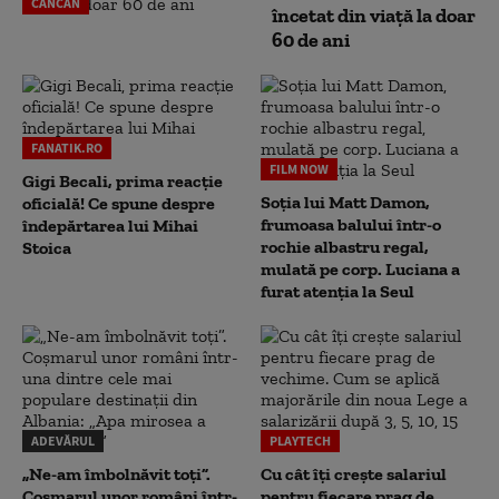
CANCAN
încetat din viață la doar
60 de ani
FANATIK.RO
FILM NOW
Gigi Becali, prima reacție
Soția lui Matt Damon,
oficială! Ce spune despre
frumoasa balului într-o
îndepărtarea lui Mihai
rochie albastru regal,
Stoica
mulată pe corp. Luciana a
furat atenția la Seul
ADEVĂRUL
PLAYTECH
„Ne-am îmbolnăvit toți”.
Cu cât îți crește salariul
Coșmarul unor români într-
pentru fiecare prag de