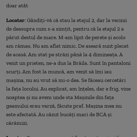
doar atât
Locatar
: Gândiți-vă că stau la etajul 2, dar la vecinii
de deasupra cum s-a simțit, pentru că la etajul 2 a
părut destul de mare. M-am lipit de perete și acolo
am rămas. Nu am aflat nimic. De aseară sunt plecat
de acasă. Am stat pe străzi până la 4 dimineața. A
venit un prieten, ne-a dus la Brăila. Sunt în pantaloni
scurți. Am fost la muncă, am venit să îmi iau
mașina, nu au vrut să mi-o dea. Se făceau cercetări
la fața locului. Au explicat, am înțeles, dar e frig, vine
noaptea și nu avem unde sta Mașinile din fața
geamului erau varză, făcute praf. Mașina mea nu
este afectată. Au căzut bucăți mari de BCA și
cărămizi.