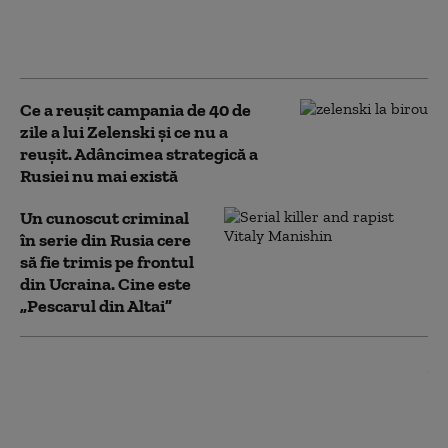
Liderul AUR se
distanțează de
discursul lui Simion
Ce a reușit campania de 40 de
zile a lui Zelenski și ce nu a
reușit. Adâncimea strategică a
Rusiei nu mai există
Un cunoscut criminal
în serie din Rusia cere
să fie trimis pe frontul
din Ucraina. Cine este
„Pescarul din Altai”
Cum încearcă Rusia să asasineze
soldați ucraineni. SBU a blocat
peste 50 de tentative numai în
acest an