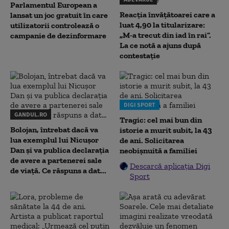
Parlamentul European a
Reacția învățătoarei care a
lansat un joc gratuit în care
luat 4,90 la titularizare:
utilizatorii controlează o
„M-a trecut din iad în rai”.
campanie de dezinformare
La ce notă a ajuns după
contestație
DIGI SPORT
GANDUL.RO
Tragic: cel mai bun din
Bolojan, întrebat dacă va
istorie a murit subit, la 43
lua exemplul lui Nicușor
de ani. Solicitarea
Dan și va publica declarația
neobișnuită a familiei
de avere a partenerei sale
Descarcă aplicația Digi
de viață. Ce răspuns a dat...
Sport