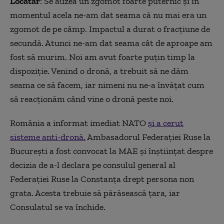
Locatar
: Se auzea un zgomot foarte puternic și în
momentul acela ne-am dat seama că nu mai era un
zgomot de pe câmp. Impactul a durat o fracțiune de
secundă. Atunci ne-am dat seama cât de aproape am
fost să murim. Noi am avut foarte puțin timp la
dispoziție. Venind o dronă, a trebuit să ne dăm
seama ce să facem, iar nimeni nu ne-a învățat cum
să reacționăm când vine o dronă peste noi.
România a informat imediat NATO
şi a cerut
sisteme anti-dronă.
Ambasadorul Federației Ruse la
București a fost convocat la MAE și înștiințat despre
decizia de a-l declara pe consulul general al
Federației Ruse la Constanța drept persona non
grata. Acesta trebuie să părăsească țara, iar
Consulatul se va închide.