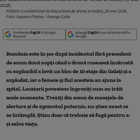
Politisti si anchetatori la blocul lovit de drona in Galati, 29 mai 2026.
Foto: Inquam Photos / George Calin
Urmărește
Digi24
în Google
Adaugă
Digi24
ca sursă preferată în
Discover
Google
România este în șoc după incidentul fără precedent
de acum două nopți când o dronă rusească încărcată
cu explozibil a lovit un bloc de 10 etaje din Galați și a
explodat, iar o femeie și fiul acesteia au ajuns la
spital. Locatarii povestesc îngroziți cum au trăit
acele momente. Treziți din somn de mesajele de
alertare și de zgomotul puternic, nu știau exact ce
se întâmplă. Știau doar că trebuie să fugă pentru a-
și salva viața.