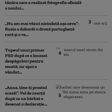
tânăra care a realizat fotografia oficială
a noului...
3
„Nu am mai văzut niciodată așa ceva”:
Rusia a doborât o dronă portugheză
rară și o va...
Tupeul unui primar
4
PSD după ce a încasat
despăgubiri pentru
secetă, iar apoi a
vândut...
„Anna, ţine-ţi prostul
acasă!”. Val de reacții
5
după ce un bărbat a
desenat o declarație...