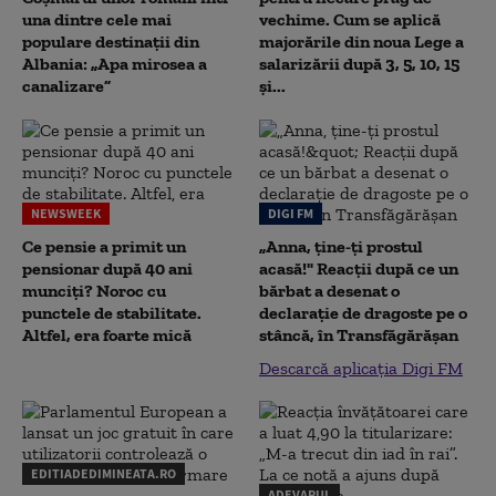
una dintre cele mai
vechime. Cum se aplică
populare destinații din
majorările din noua Lege a
Albania: „Apa mirosea a
salarizării după 3, 5, 10, 15
canalizare”
și...
NEWSWEEK
DIGI FM
Ce pensie a primit un
„Anna, ţine-ţi prostul
pensionar după 40 ani
acasă!" Reacţii după ce un
munciți? Noroc cu
bărbat a desenat o
punctele de stabilitate.
declaraţie de dragoste pe o
Altfel, era foarte mică
stâncă, în Transfăgărăşan
Descarcă aplicația Digi FM
EDITIADEDIMINEATA.RO
ADEVARUL