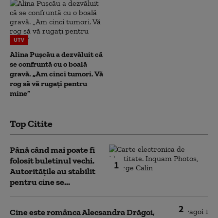
UTV
Alina Pușcău a dezvăluit că
se confruntă cu o boală
gravă. „Am cinci tumori. Vă
rog să vă rugați pentru
mine”
Top Citite
Până când mai poate fi
folosit buletinul vechi.
1
Autoritățile au stabilit
pentru cine se...
2
Cine este românca Alecsandra Drăgoi,