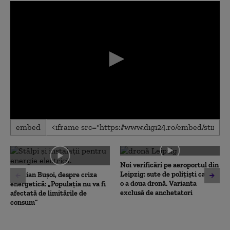
0
embed
seconds
of
0
seconds
Noi verificări pe aeroportul din
Leipzig: sute de polițiști caută
Cristian Bușoi, despre criza
o a doua dronă. Varianta
energetică: „Populația nu va fi
exclusă de anchetatori
afectată de limitările de
consum”