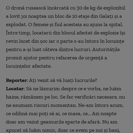
O dronă rusească încărcată cu 30 de kg de explozibil
a lovit joi noaptea un bloc de 10 etaje din Galați și a
explodat. O femeie și fiul acesteia au ajuns la spital.
Între timp, locatarii din blocul afectat de explozie își
revin încet din șoc iar o parte s-au întors în locuințe
pentru a-și luat câteva dintre lucruri. Autoritățile
promit ajutor pentru refacerea de urgență a
locuințelor afectate.
Reporter
: Ați venit să vă luați lucrurile?
Locatar
: Să ne lămurim despre ce e vorba, ne luăm
haine, rămânem pe loc. Se fac verificări necesare, nu
ne asumam riscuri momentan. Ne-am întors acum,
ce odihnă mai poți să ai, ce masa, ce... Azi noapte
doar am vazut geamurile sparte de afară. Nu am
apucat să luăm nimic, doar ce avem pe noi și bani,