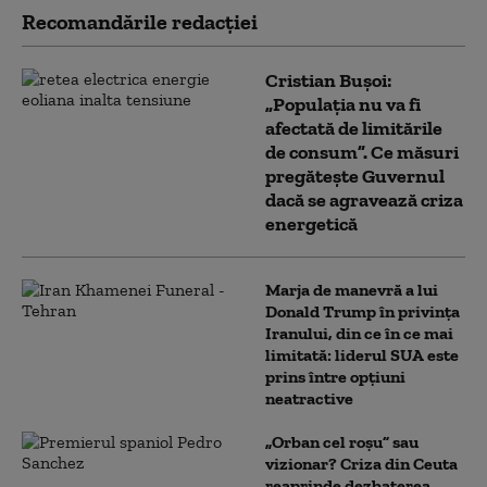
Recomandările redacţiei
Cristian Bușoi:
„Populația nu va fi
afectată de limitările
de consum”. Ce măsuri
pregătește Guvernul
dacă se agravează criza
energetică
Marja de manevră a lui
Donald Trump în privința
Iranului, din ce în ce mai
limitată: liderul SUA este
prins între opțiuni
neatractive
„Orban cel roșu” sau
vizionar? Criza din Ceuta
reaprinde dezbaterea