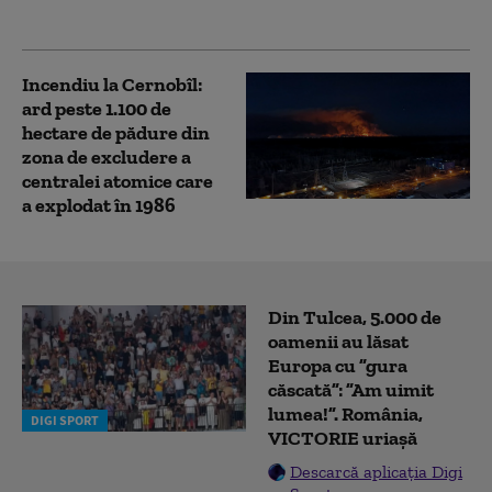
teritoriului României
Incendiu la Cernobîl:
ard peste 1.100 de
hectare de pădure din
zona de excludere a
centralei atomice care
a explodat în 1986
Din Tulcea, 5.000 de
oamenii au lăsat
Europa cu ”gura
căscată”: ”Am uimit
lumea!”. România,
DIGI SPORT
VICTORIE uriașă
Descarcă aplicația Digi