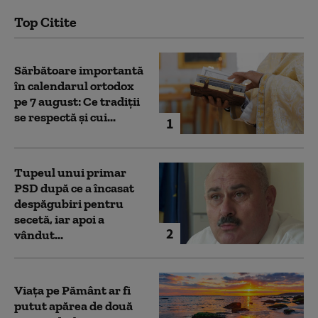
Top Citite
Sărbătoare importantă
în calendarul ortodox
pe 7 august: Ce tradiții
se respectă și cui...
1
Tupeul unui primar
PSD după ce a încasat
despăgubiri pentru
secetă, iar apoi a
2
vândut...
Viața pe Pământ ar fi
putut apărea de două