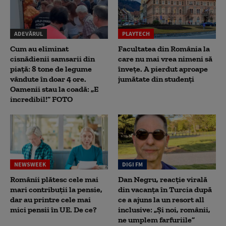
ADEVĂRUL
PLAYTECH
Cum au eliminat
Facultatea din România la
cisnădienii samsarii din
care nu mai vrea nimeni să
piață: 8 tone de legume
înveţe. A pierdut aproape
vândute în doar 4 ore.
jumătate din studenţi
Oamenii stau la coadă: „E
incredibil!” FOTO
NEWSWEEK
DIGI FM
Românii plătesc cele mai
Dan Negru, reacție virală
mari contribuții la pensie,
din vacanța în Turcia după
dar au printre cele mai
ce a ajuns la un resort all
mici pensii în UE. De ce?
inclusive: „Și noi, românii,
ne umplem farfuriile”