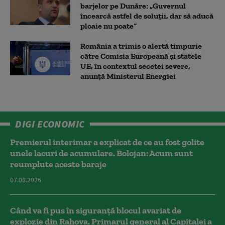
barjelor pe Dunăre: „Guvernul
încearcă astfel de soluții, dar să aducă
ploaie nu poate”
România a trimis o alertă timpurie
către Comisia Europeană și statele
UE, în contextul secetei severe,
anunță Ministerul Energiei
DIGI ECONOMIC
Premierul interimar a explicat de ce au fost golite
unele lacuri de acumulare. Bolojan: Acum sunt
reumplute aceste baraje
07.08.2026
Când va fi pus în siguranță blocul avariat de
explozie din Rahova. Primarul general al Capitalei a