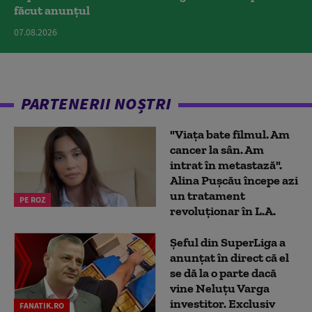
făcut anunțul
07.08.2026
PARTENERII NOȘTRI
"Viața bate filmul. Am
cancer la sân. Am
intrat în metastază".
Alina Pușcău începe azi
un tratament
PE ROZ
revoluționar în L.A.
Șeful din SuperLiga a
anunțat în direct că el
se dă la o parte dacă
vine Neluțu Varga
investitor. Exclusiv
FANATIK.RO