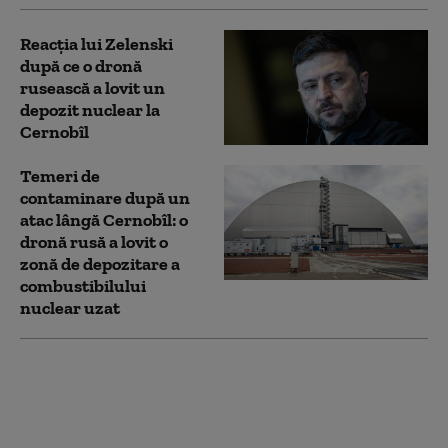
Reacția lui Zelenski
după ce o dronă
rusească a lovit un
depozit nuclear la
Cernobîl
Temeri de
contaminare după un
atac lângă Cernobîl: o
dronă rusă a lovit o
zonă de depozitare a
combustibilului
nuclear uzat
Ministerul Mediului:
Norul de fum de la
Cernobîl nu va avea
impact asupra