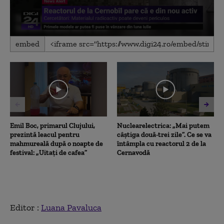
0
embed
seconds
of
5
minutes,
22
seconds
Emil Boc, primarul Clujului,
Nuclearelectrica: „Mai putem
prezintă leacul pentru
câștiga două-trei zile”. Ce se va
mahmureală după o noapte de
întâmpla cu reactorul 2 de la
festival: „Uitați de cafea”
Cernavodă
Editor :
Luana Pavaluca