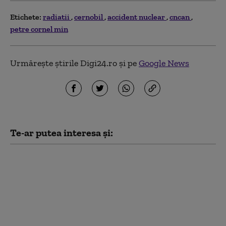
Etichete:
radiatii
cernobil
accident nuclear
cncan
petre cornel min
Urmărește știrile Digi24.ro și pe
Google News
Te-ar putea interesa și:
La 40 de ani de la
accidentul de la
Cernobîl, Italia
pregătește terenul
pentru revenirea la
energia nucleară