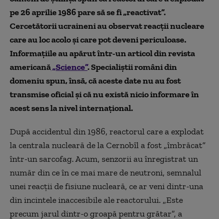
pe 26 aprilie 1986 pare să se fi „reactivat”.
Cercetătorii
ucraineni
au observat reacții nucleare
care au loc acolo și care pot deveni periculoase.
Informațiile au apărut într-un articol din revista
americană
„Science”
.
S
peciali
știi români din
domeniu spun, însă, că aceste date nu au fost
transmise oficial și că nu există nicio informare în
acest sens la nivel internațional.
După accidentul din 1986, reactorul care a explodat
la centrala nucleară de la Cernobîl a fost „îmbrăcat”
într-un sarcofag. Acum, senzorii au înregistrat un
număr din ce în ce mai mare de neutroni, semnalul
unei reacții de fisiune nucleară, ce ar veni dintr-una
din incintele inaccesibile ale reactorului.
„Este
precum jarul dintr-o groapă pentru grătar”, a