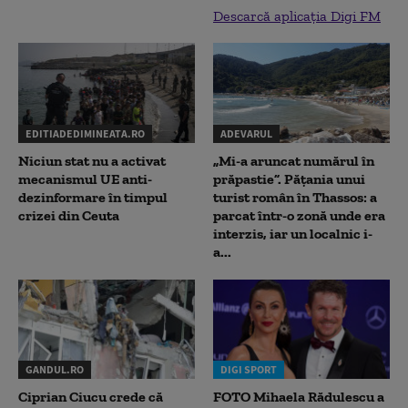
Descarcă aplicația Digi FM
EDITIADEDIMINEATA.RO
ADEVARUL
Niciun stat nu a activat
„Mi-a aruncat numărul în
mecanismul UE anti-
prăpastie”. Pățania unui
dezinformare în timpul
turist român în Thassos: a
crizei din Ceuta
parcat într-o zonă unde era
interzis, iar un localnic i-
a...
GANDUL.RO
DIGI SPORT
Ciprian Ciucu crede că
FOTO Mihaela Rădulescu a