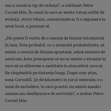
sau a oricărui tip de radiații”, a subliniat
Petre
Cornel Min.
În cazul în care ar exista totuși astfel de
evoluții, strict tehnic, consecințele ar fi o expunere la
nivel local, a precizat el.
„Nu poate fi vorba de o reacție de fisiune întreținută
în lanț. Este probabil, cu o anumită probabilitate, să
existe o reacție de fisiune spontană, adică emitere de
neutroni. Asta presupune că nu ar exista o situație în
care să se elibereze o cantitate în atmosferă care să
fie răspândită pe distanțe lungi. După cum știm,
zona Cernobîl, 30 de kilometri în jurul centralei, e o
zonă de excludere, în care practic nu există așezări
umane sau desfășurare de activități”, a arătat Petre
Cornel Min.