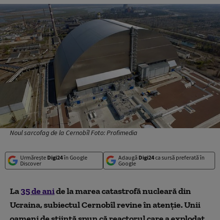
Noul sarcofag de la Cernobîl Foto: Profimedia
Urmărește
Digi24
în Google
Adaugă
Digi24
ca sursă preferată în
Discover
Google
La
35 de ani
de la marea catastrofă nucleară din
Ucraina, subiectul Cernobîl revine în atenție.
Unii
o
ameni de știință spun că reactorul care a explodat