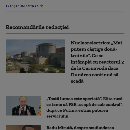
CITEȘTE MAI MULTE
Recomandările redacţiei
Nuclearelectrica: „Mai
putem câștiga două-
trei zile”. Ce se
întâmplă cu reactorul 2
de la Cernavodă dacă
Dunărea continuă să
scadă
„Toată lumea este speriată”. Elita rusă
se teme că FSB „scapă de sub control”,
după ce Putin a extins puterea
serviciului
Radu Miruță, despre scufundarea