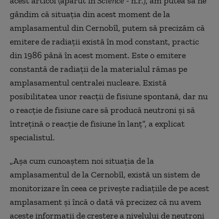
acest articol (apărut în
Science
- n.r.), am putea să ne
gândim că situația din acest moment de la
amplasamentul din Cernobîl, putem să precizăm că
emitere de radiații există în mod constant, practic
din 1986 până în acest moment. Este o emitere
constantă de radiații de la materialul rămas pe
amplasamentul centralei nucleare. Există
posibilitatea unor reacții de fisiune spontană, dar nu
o reacție de fisiune care să producă neutroni și să
întrețină o reacție de fisiune în lanț”, a explicat
specialistul.
„Așa cum cunoaștem noi situația de la
amplasamentul de la Cernobîl, există un sistem de
monitorizare în ceea ce privește radiațiile de pe acest
amplasament și încă o dată vă precizez că nu avem
aceste informații de creștere a nivelului de neutroni