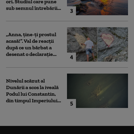
ori. Studiul care pune
sub semnul întrebării...
3
„Anna, ţine-ţi prostul
acasă!”. Val de reacții
după ce un bărbat a
desenat o declarație...
4
Nivelul scăzut al
Dunării a scos la iveală
Podul lui Constantin,
din timpul Imperiului...
5