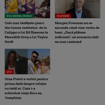
DIGI ANIMAL WORLD
FILM NOW
Cele mai răsfățate pisici
Morgan Freeman nu se
din lumea vedetelor: de la
ascunde când vine vorba de
Calippo a lui Ed Sheeran la
bani: „Dacă plătesc
Meredith Grey a lui Taylor
suficient”, un scenariu slab
Swift
nu mai contează
UTV
Gina Pistol a vorbit pentru
prima dată despre relația
cu tatăl ei. Cum i-a
schimbat viața fiica sa,
Josephine