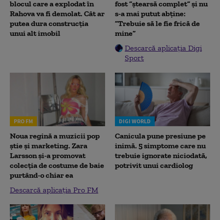
blocul care a explodat în
fost ”ștearsă complet” și nu
Rahova va fi demolat. Cât ar
s-a mai putut abține:
putea dura construcția
”Trebuie să le fie frică de
unui alt imobil
mine”
Descarcă aplicația Digi
Sport
PRO FM
DIGI WORLD
Noua regină a muzicii pop
Canicula pune presiune pe
știe și marketing. Zara
inimă. 5 simptome care nu
Larsson și-a promovat
trebuie ignorate niciodată,
colecția de costume de baie
potrivit unui cardiolog
purtând-o chiar ea
Descarcă aplicația Pro FM