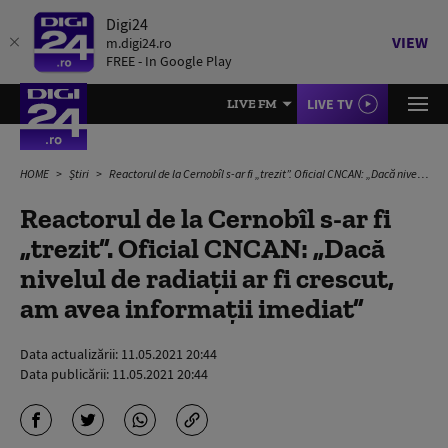
Digi24
VIEW
m.digi24.ro
FREE - In Google Play
LIVE TV
LIVE FM
HOME
Știri
Reactorul de la Cernobîl s-ar fi „trezit”. Oficial CNCAN: „Dacă nivelul de radiații ar fi crescut, am avea informații imediat”
Reactorul de la Cernobîl s-ar fi
„trezit”. Oficial CNCAN: „Dacă
nivelul de radiații ar fi crescut,
am avea informații imediat”
Data actualizării:
11.05.2021 20:44
Data publicării:
11.05.2021 20:44