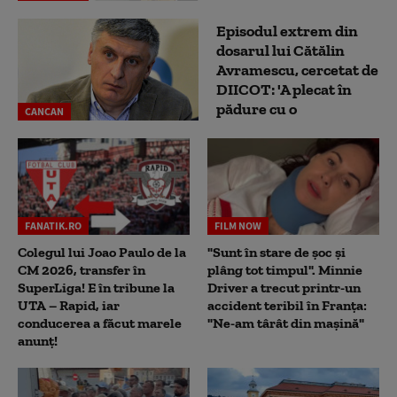
Episodul extrem din
dosarul lui Cătălin
Avramescu, cercetat de
DIICOT: 'A plecat în
pădure cu o
CANCAN
FANATIK.RO
FILM NOW
Colegul lui Joao Paulo de la
"Sunt în stare de șoc și
CM 2026, transfer în
plâng tot timpul". Minnie
SuperLiga! E în tribune la
Driver a trecut printr-un
UTA – Rapid, iar
accident teribil în Franța:
conducerea a făcut marele
"Ne-am târât din mașină"
anunț!