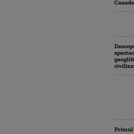
Canada 
Trei fa
Descope
Descope
spectac
geoglif
civiliza
De ce c
transm
au desc
studiin
transmi
Primul 