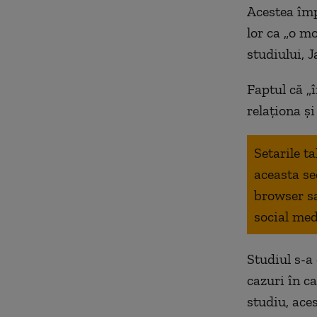
Acestea împ
lor ca „o mo
studiului, 
Faptul că „
relaționa și
Setarile t
aceasta se
browser s
social med
Studiul s-a
cazuri în ca
studiu, aces