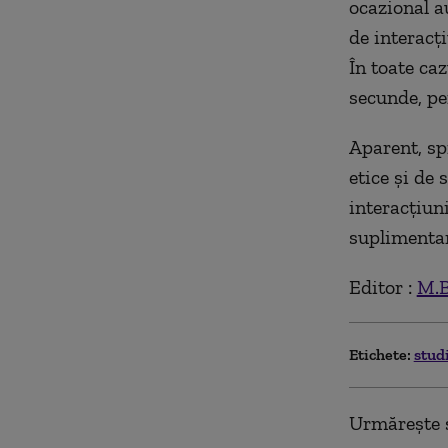
ocazional au
de interacți
În toate caz
secunde, pe
Aparent, sp
etice și de
interacțiuni
suplimentar
Editor :
M.B
Etichete:
stud
Urmărește ș