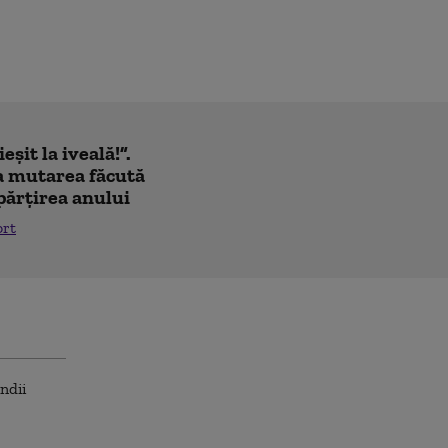
eșit la iveală!”.
a mutarea făcută
părțirea anului
ort