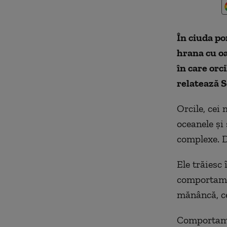
În ciuda po
hrana cu oa
în care orc
relatează S
Orcile, cei 
oceanele și
complexe. D
Ele trăiesc
comportamen
mănâncă, ce
Comportamen