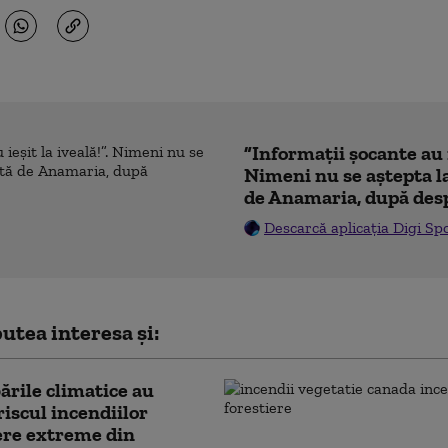
”Informații șocante au i
Nimeni nu se aștepta l
de Anamaria, după des
Descarcă aplicația Digi Sp
utea interesa și:
rile climatice au
riscul incendiilor
ere extreme din