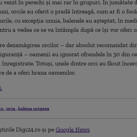
 venit în perechi și mai rar în grupuri. În jumătate d
uni, orcile au oferit o pradă întreagă, cum ar fi o foc
urile, cu excepția unuia, balenele au așteptat, în medi
ntru a vedea ce se va întâmpla după ce își vor oferi o
re dezamăgirea orcilor – dar absolut recomandat di
 siguranță – oamenii au ignorat ofrandele în 30 din ce
 înregistrate. Totuși, unele dintre orci au făcut încer
e de a oferi hrana oamenilor.
.
iu
orca
balena ucigasa
tirile Digi24.ro și pe
Google News