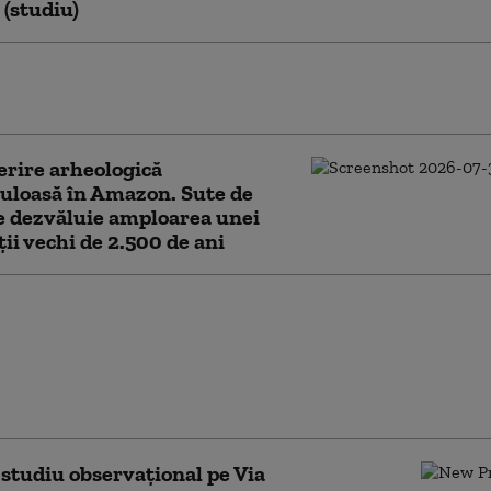
(studiu)
ctori care pot amâna instalarea demenţei.
ririle făcute de un nou studiu
rire arheologică
uloasă în Amazon. Sute de
e dezvăluie amploarea unei
ții vechi de 2.500 de ani
ancerul nu se
ite între oameni? Ce
operit cercetătorii
d cazurile rare de
tere la animale
studiu observațional pe Via