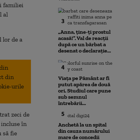
 familiei
l al
3
„Anna, ţine-ţi prostul
acasă!”. Val de reacții
 lor de a
după ce un bărbat a
desenat o declarație...
4
 din
ct din
Viața pe Pământ ar fi
putut apărea de două
okie-urile
ori. Studiul care pune
sub semnul
întrebării...
5
trat zeci de
 incluse în
Anchetă la un spital
din cauza numărului
 să fie
mare de concedii