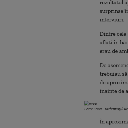
rezultatul a
surprinse în
interviuri.
Dintre cele 
aflați în bă
erau de amb
De asemenea
trebuiau să
de aproxima
înainte de a
Foto: Steve Hathaway/Lucí
În aproxima