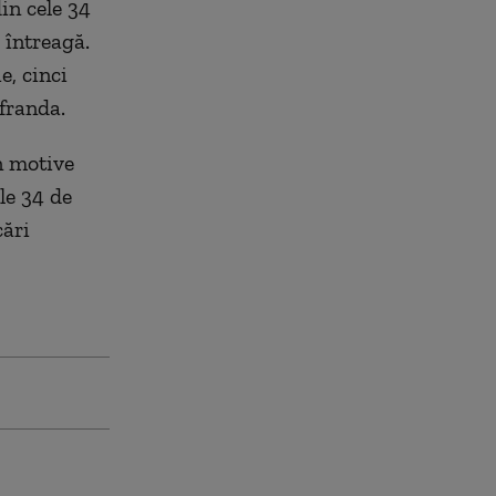
in cele 34
ă întreagă.
e, cinci
franda.
n motive
le 34 de
cări