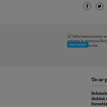
DIGI SPORT
Te-ar p
Schimbă
dublat 
foresti