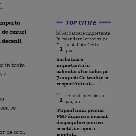
e
TOP CITITE
 împartă
 de cazuri
 decenii,
1
Sărbătoare
e în toate
importantă în
calendarul ortodox pe
ale
7 august: Ce tradiții se
respectă și cui...
ză
2
eea ce
Tupeul unui primar
PSD după ce a încasat
despăgubiri pentru
secetă, iar apoi a
r de orci.
vândut...