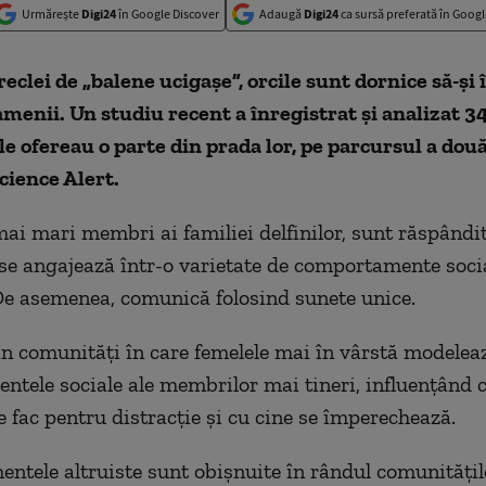
Urmărește
Digi24
în Google Discover
Adaugă
Digi24
ca sursă preferată în Googl
reclei de „balene ucigașe”, orcile sunt dornice să-și
menii. Un studiu recent a înregistrat și analizat 34
ile ofereau o parte din prada lor, pe parcursul a două
cience Alert.
mai mari membri ai familiei delfinilor, sunt răspândit
 se angajează într-o varietate de comportamente soci
e asemenea, comunică folosind sunete unice.
 în comunități în care femelele mai în vârstă modelea
tele sociale ale membrilor mai tineri, influențând c
 fac pentru distracție și cu cine se împerechează.
tele altruiste sunt obișnuite în rândul comunitățilo