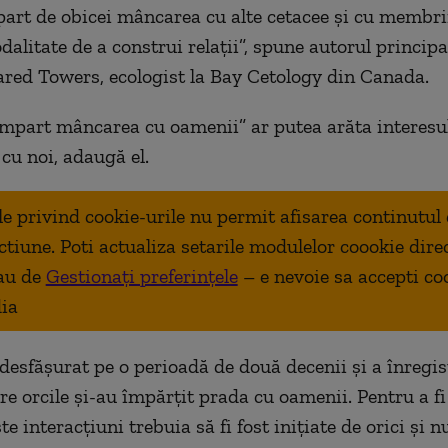
art de obicei mâncarea cu alte cetacee și cu membrii
dalitate de a construi relații”, spune autorul principa
Jared Towers, ecologist la Bay Cetology din Canada.
împart mâncarea cu oamenii” ar putea arăta interesul
 cu noi, adaugă el.
ale privind cookie-urile nu permit afisarea continutul
ctiune. Poti actualiza setarile modulelor coookie dire
au de
Gestionați preferințele
– e nevoie sa accepti co
ia
 desfășurat pe o perioadă de două decenii și a înregis
re orcile și-au împărțit prada cu oamenii. Pentru a fi
te interacțiuni trebuia să fi fost inițiate de orici și nu