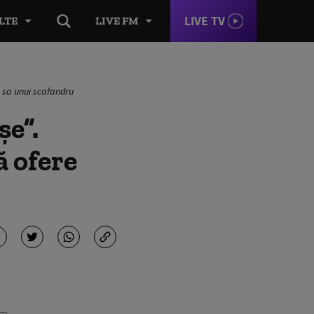
LIVE TV
LTE
LIVE FM
a sa unui scafandru
șe”.
ă ofere