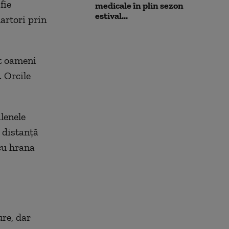
fie
medicale în plin sezon
estival...
martori prin
at oameni
. Orcile
lenele
o distanță
 cu hrana
ure, dar