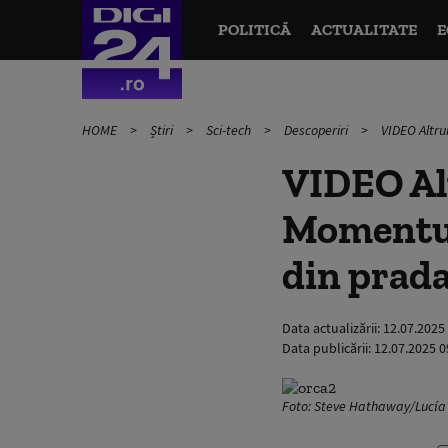
POLITICĂ
ACTUALITATE
E
HOME
Știri
Sci-tech
Descoperiri
VIDEO Altru
VIDEO Alt
Momentul 
din prada
Data actualizării:
12.07.2025
Data publicării:
12.07.2025 0
Foto: Steve Hathaway/Lucía 