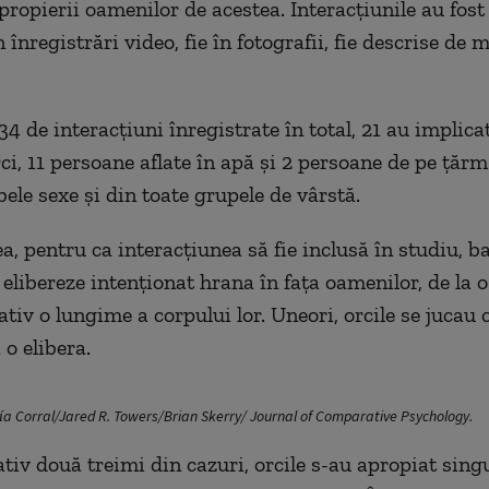
propierii oamenilor de acestea. Interacțiunile au fost 
 înregistrări video, fie în fotografii, fie descrise de 
34 de interacțiuni înregistrate în total, 21 au implic
rci, 11 persoane aflate în apă și 2 persoane de pe țărm
ele sexe și din toate grupele de vârstă.
, pentru ca interacțiunea să fie inclusă în studiu, ba
 elibereze intenționat hrana în fața oamenilor, de la 
tiv o lungime a corpului lor. Uneori, orcile se jucau
 o elibera.
a Corral/Jared R. Towers/Brian Skerry/ Journal of Comparative Psychology.
tiv două treimi din cazuri, orcile s-au apropiat sing