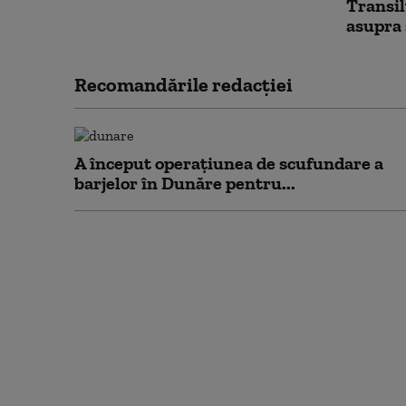
Transil
asupra s
Recomandările redacţiei
A început operațiunea de scufundare a
barjelor în Dunăre pentru...