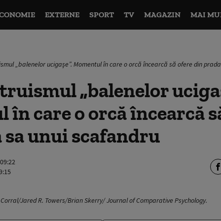
CONOMIE
EXTERNE
SPORT
TV
MAGAZIN
MAI MU
ismul „balenelor ucigașe”. Momentul în care o orcă încearcă să ofere din prad
ruismul „balenelor uciga
în care o orcă încearcă s
 sa unui scafandru
 09:22
9:15
Corral/Jared R. Towers/Brian Skerry/ Journal of Comparative Psychology.