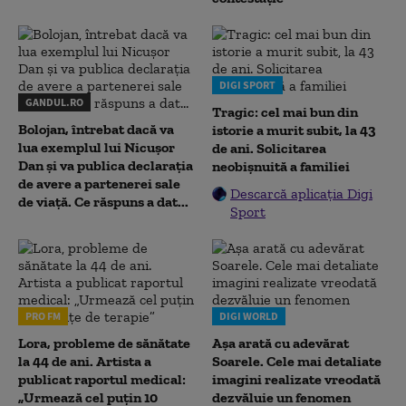
DIGI SPORT
GANDUL.RO
Tragic: cel mai bun din
Bolojan, întrebat dacă va
istorie a murit subit, la 43
lua exemplul lui Nicușor
de ani. Solicitarea
Dan și va publica declarația
neobișnuită a familiei
de avere a partenerei sale
Descarcă aplicația Digi
de viață. Ce răspuns a dat...
Sport
PRO FM
DIGI WORLD
Lora, probleme de sănătate
Așa arată cu adevărat
la 44 de ani. Artista a
Soarele. Cele mai detaliate
publicat raportul medical:
imagini realizate vreodată
„Urmează cel puțin 10
dezvăluie un fenomen