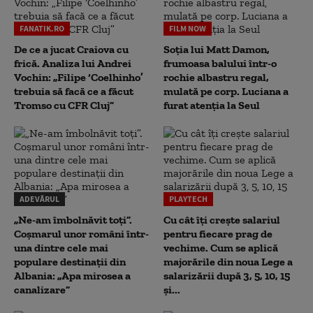
FANATIK.RO
FILM NOW
De ce a jucat Craiova cu
Soția lui Matt Damon,
frică. Analiza lui Andrei
frumoasa balului într-o
Vochin: „Filipe ‘Coelhinho’
rochie albastru regal,
trebuia să facă ce a făcut
mulată pe corp. Luciana a
Tromso cu CFR Cluj”
furat atenția la Seul
ADEVĂRUL
PLAYTECH
„Ne-am îmbolnăvit toți”.
Cu cât îți crește salariul
Coșmarul unor români într-
pentru fiecare prag de
una dintre cele mai
vechime. Cum se aplică
populare destinații din
majorările din noua Lege a
Albania: „Apa mirosea a
salarizării după 3, 5, 10, 15
canalizare”
și...