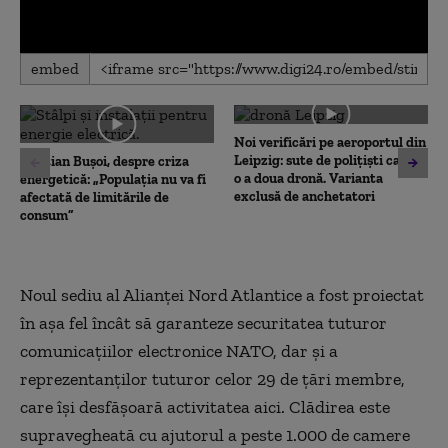
0
embed
seconds
of
0
seconds
Noi verificări pe aeroportul din
Leipzig: sute de polițiști caută
Cristian Bușoi, despre criza
o a doua dronă. Varianta
energetică: „Populația nu va fi
exclusă de anchetatori
afectată de limitările de
consum”
Noul sediu al Alianţei Nord Atlantice a fost proiectat
în aşa fel încât să garanteze securitatea tuturor
comunicaţiilor electronice NATO, dar şi a
reprezentanţilor tuturor celor 29 de ţări membre,
care îşi desfăşoară activitatea aici. Clădirea este
supravegheată cu ajutorul a peste 1.000 de camere