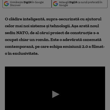
Urmărește
Digi24
în Google
Adaugă
Digi24
ca sursă preferată în
Discover
Google
O clădire inteligentă, supra-securizată cu ajutorul
celor mai noi sisteme şi tehnologii. Aşa arată noul
sediu NATO, de al cărui proiect de construcţie s-a
ocupat chiar un român. Este o adevărată cazemată
contemporană, pe care echipa emisiunii 2.0 a filmat-
o în exclusivitate.