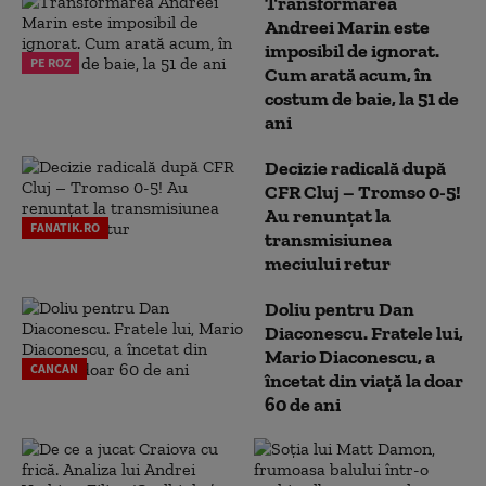
Transformarea
Andreei Marin este
imposibil de ignorat.
PE ROZ
Cum arată acum, în
costum de baie, la 51 de
ani
Decizie radicală după
CFR Cluj – Tromso 0-5!
Au renunțat la
FANATIK.RO
transmisiunea
meciului retur
Doliu pentru Dan
Diaconescu. Fratele lui,
Mario Diaconescu, a
CANCAN
încetat din viață la doar
60 de ani