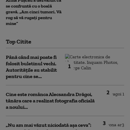
Alina Pușcău a dezvăluit că
se confruntă cu o boală
gravă. „Am cinci tumori. Vă
rog să vă rugați pentru
mine”
Top Citite
Până când mai poate fi
folosit buletinul vechi.
1
Autoritățile au stabilit
pentru cine se...
2
Cine este românca Alecsandra Drăgoi,
tânăra care a realizat fotografia oficială
a noului...
3
„Nu am mai văzut niciodată așa ceva”: