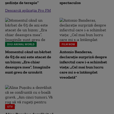
ședințe de terapie”
spectaculos
Descarcă aplicația Pro FM
DIGI ANIMAL WORLD
FILM NOW
Momentul când un bărbat
Antonio Banderas,
de 65 de ani este atacat de
declarație surpriză despre
un bizon: „Era chiar
infarctul care i-a schimbat
deasupra mea”. Imaginile
viața: „Cel mai bun lucru
sunt greu de urmărit
care mi s-a întâmplat
vreodată”
UTV