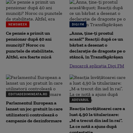
NEWSWEEK
DIGI FM
Ce pensie a primit un
„Anna, ţine-ţi prostul
pensionar după 40 ani
acasă!" Reacţii după ce un
munciți? Noroc cu
bărbat a desenat o
punctele de stabilitate.
declaraţie de dragoste pe o
Altfel, era foarte mică
stâncă, în Transfăgărăşan
Descarcă aplicația Digi FM
EDITIADEDIMINEATA.RO
ADEVARUL
Parlamentul European a
Reacția învățătoarei care a
lansat un joc gratuit în care
luat 4,90 la titularizare:
utilizatorii controlează o
„M-a trecut din iad în rai”.
campanie de dezinformare
La ce notă a ajuns după
contestație