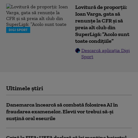
Lovitură de proporții:
Ioan Varga, gata să
renunțe la CFR și să
preia alt club din
DIGI SPORT
SuperLigă: ”Acolo sunt
toate condițiile”
Descarcă aplicația Digi
Sport
Ultimele știri
Danemarca încearcă să combată folosirea AI în
fraudarea examenelor. Elevii vor trebui să-şi
susţină oral eseurile
Criză la FIFA: UEFA declară că îşi menţine boicotul