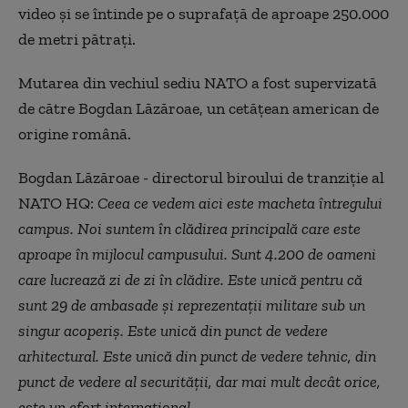
video şi se întinde pe o suprafaţă de aproape 250.000
de metri pătrați.
Mutarea din vechiul sediu NATO a fost supervizată
de către Bogdan Lăzăroae, un cetăţean american de
origine română.
Bogdan Lăzăroae - directorul biroului de tranziţie al
NATO HQ:
Ceea ce vedem aici este macheta întregului
campus. Noi suntem în clădirea principală care este
aproape în mijlocul campusului. Sunt 4.200 de oameni
care lucrează zi de zi în clădire. Este unică pentru că
sunt 29 de ambasade şi reprezentaţii militare sub un
singur acoperiş. Este unică din punct de vedere
arhitectural. Este unică din punct de vedere tehnic, din
punct de vedere al securităţii, dar mai mult decât orice,
este un efort internaţional.