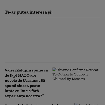
Te-ar putea interesa și:
Cel mai recent sondaj
de opinie: Câți
ucraineni susțin
aderarea la UE și câți
sprijină intrarea în
NATO. Ambele
preferințe, în scădere
Valeri Zalujnîi spune ca
de fapt NATO are
nevoie de Ucraina: „Să
spună sincer, poate
lupta cu Rusia fără
experiența noastră?”