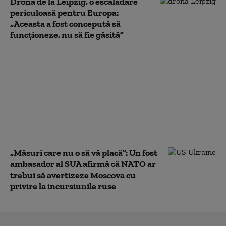
Drona de la Leipzig, o escaladare
periculoasă pentru Europa:
„Aceasta a fost concepută să
funcționeze, nu să fie găsită”
Un pilot ucrainean a
urmărit racheta
rusească de tip KH-101
care a explodat în
Polonia. De ce nu a
doborât-o
„Măsuri care nu o să vă placă”: Un fost
ambasador al SUA afirmă că NATO ar
trebui să avertizeze Moscova cu
privire la incursiunile ruse