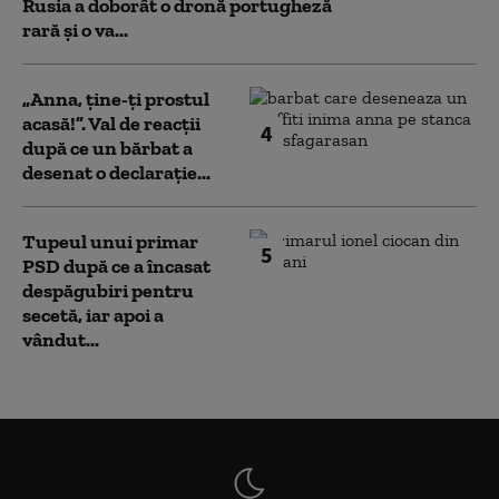
Rusia a doborât o dronă portugheză
rară și o va...
„Anna, ţine-ţi prostul
acasă!”. Val de reacții
4
după ce un bărbat a
desenat o declarație...
Tupeul unui primar
5
PSD după ce a încasat
despăgubiri pentru
secetă, iar apoi a
vândut...