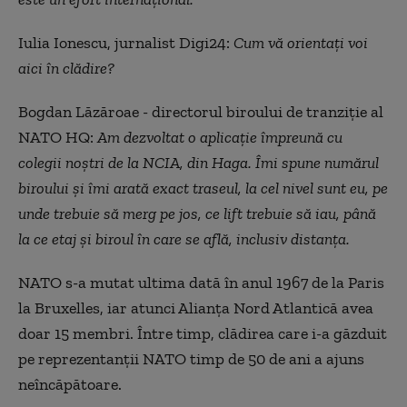
Iulia Ionescu, jurnalist Digi24:
Cum vă orientaţi voi
aici în clădire?
Bogdan Lăzăroae - directorul biroului de tranziţie al
NATO HQ:
Am dezvoltat o aplicaţie împreună cu
colegii noştri de la NCIA, din Haga. Îmi spune numărul
biroului şi îmi arată exact traseul, la cel nivel sunt eu, pe
unde trebuie să merg pe jos, ce lift trebuie să iau, până
la ce etaj şi biroul în care se află, inclusiv distanţa.
NATO s-a mutat ultima dată în anul 1967 de la Paris
la Bruxelles, iar atunci Alianţa Nord Atlantică avea
doar 15 membri. Între timp, clădirea care i-a găzduit
pe reprezentanţii NATO timp de 50 de ani a ajuns
neîncăpătoare.