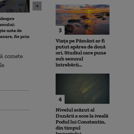
 despre
Antrenament cu miză:
10 luni de la ex
umului:
pușcașii marini români au
Rahova: Oameni
3
ște nota de
testat vehiculele de asalt
așteaptă să intr
taxare, fie prin
amfibiu AAV-7 alături de
Primarul Cipri
Viața pe Pământ ar fi
militarii SUA
„Am comandat 
putut apărea de două
ori. Studiul care pune
uă comete
sub semnul
le
întrebării...
4
Nivelul scăzut al
Dunării a scos la iveală
Podul lui Constantin,
din timpul
Imperiului...