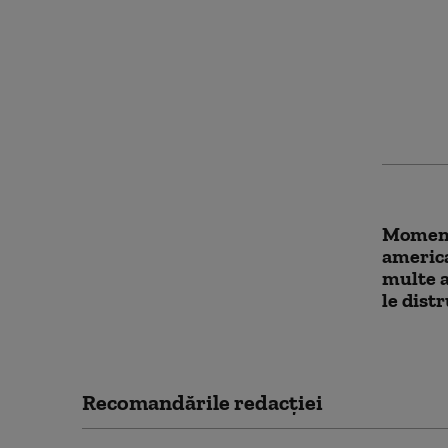
Clip em
dedicat
„omul c
perfecț
Moment
america
multe a
le dist
Recomandările redacţiei