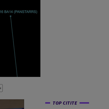
e
TOP CITITE