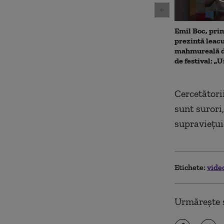
Emil Boc, prim
prezintă leac
mahmureală d
de festival: „U
Cercetători
sunt surori
supravieţui
Etichete:
vide
Urmărește ș