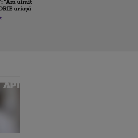
”: ”Am uimit
ORIE uriașă
t