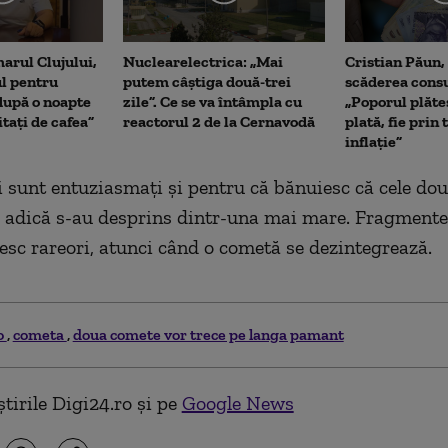
arul Clujului,
Nuclearelectrica: „Mai
Cristian Păun,
ul pentru
putem câștiga două-trei
scăderea cons
upă o noapte
zile”. Ce se va întâmpla cu
„Poporul plăte
itați de cafea”
reactorul 2 de la Cernavodă
plată, fie prin 
inflație”
i sunt entuziasmaţi şi pentru că bănuiesc că cele do
, adică s-au desprins dintr-una mai mare. Fragmente
esc rareori, atunci când o cometă se dezintegrează.
o
cometa
doua comete vor trece pe langa pamant
tirile Digi24.ro și pe
Google News