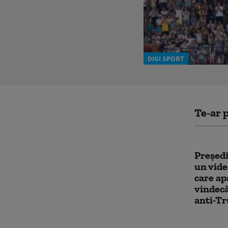
DIGI SPORT
Te-ar p
Preşedi
un vide
care ap
vindecă
anti-Tr