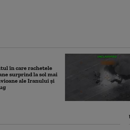
oționant al FRF
 lui Mircea Lucescu,
are a adus
iunea în fotbal”
ul în care rachetele
ne surprind la sol mai
vioane ale Iranului și
rug