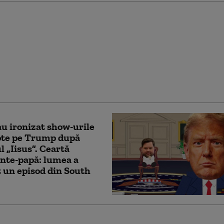
ezi de la astronomi:
ioasa cometă
elară 3I/ATLAS este
 la fel de veche ca
ul însuși
u ironizat show-urile
pte pe Trump după
l „Iisus”. Ceartă
nte-papă: lumea a
 un episod din South