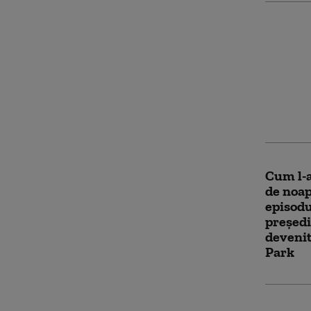
Noi dov
mister
interst
aproape
univers
Cum l-a
de noa
episodu
președi
devenit
Park