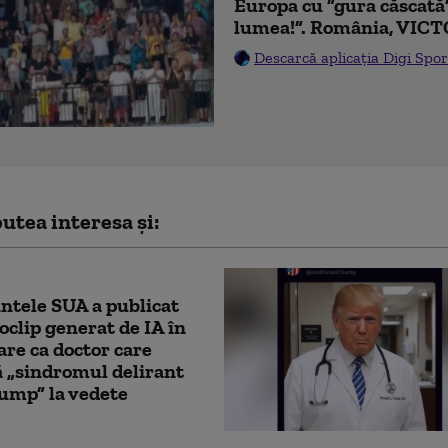
Europa cu ”gura căscată
lumea!”. România, VICT
Descarcă aplicația Digi Spor
utea interesa și:
ntele SUA a publicat
oclip generat de IA în
are ca doctor care
 „sindromul delirant
ump” la vedete