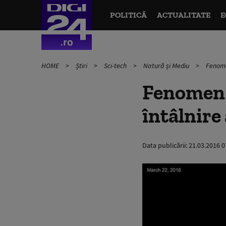
POLITICĂ
ACTUALITATE
E
HOME
Știri
Sci-tech
Natură și Mediu
Fenome
Fenomen 
întâlnire
Data publicării:
21.03.2016 0