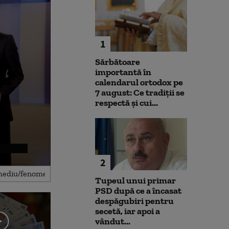
1
Sărbătoare
importantă în
calendarul ortodox pe
7 august: Ce tradiții se
respectă și cui...
2
Tupeul unui primar
PSD după ce a încasat
despăgubiri pentru
secetă, iar apoi a
vândut...