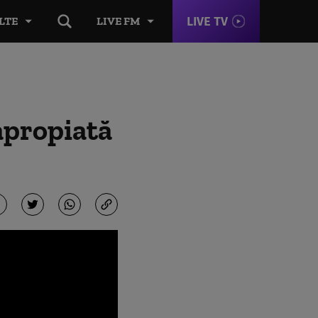
LIVE TV
LTE
LIVE FM
apropiată
ă