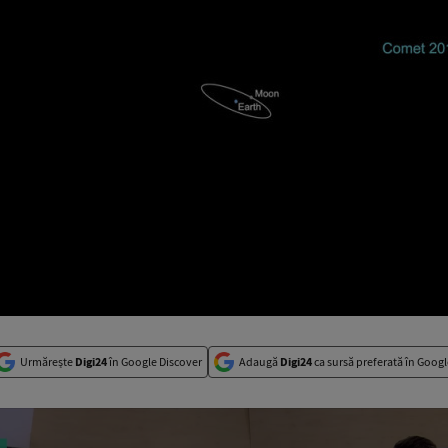
Urmărește
Digi24
în Google Discover
Adaugă
Digi24
ca sursă preferată în Googl