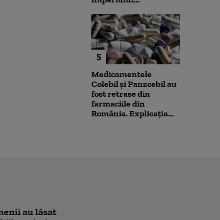
5
Medicamentele
Colebil și Panzcebil au
fost retrase din
farmaciile din
România. Explicația...
enii au lăsat