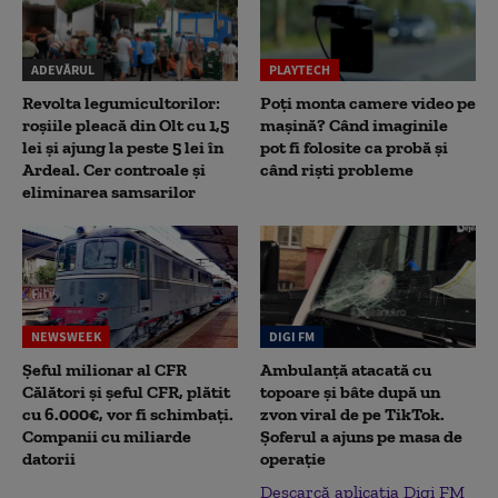
ADEVĂRUL
PLAYTECH
Revolta legumicultorilor:
Poți monta camere video pe
roșiile pleacă din Olt cu 1,5
mașină? Când imaginile
lei și ajung la peste 5 lei în
pot fi folosite ca probă și
Ardeal. Cer controale și
când riști probleme
eliminarea samsarilor
NEWSWEEK
DIGI FM
Șeful milionar al CFR
Ambulanță atacată cu
Călători și șeful CFR, plătit
topoare și bâte după un
cu 6.000€, vor fi schimbați.
zvon viral de pe TikTok.
Companii cu miliarde
Șoferul a ajuns pe masa de
datorii
operație
Descarcă aplicația Digi FM