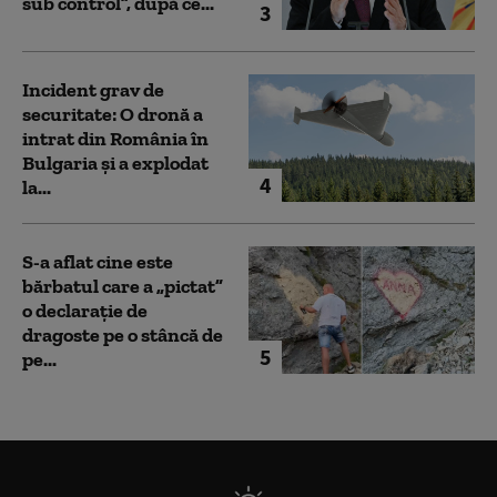
sub control”, după ce...
3
Incident grav de
securitate: O dronă a
intrat din România în
Bulgaria şi a explodat
4
la...
S-a aflat cine este
bărbatul care a „pictat”
o declarație de
dragoste pe o stâncă de
5
pe...