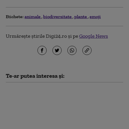
Etichete:
animale
biodiversitate
plante
emoji
Urmărește știrile Digi24.ro și pe
Google News
Te-ar putea interesa și:
Strategia pentru
biodiversitate,
contestată înaintea
votului decisiv. Bogdan
Ivan: „Nu voi vota în
orb, nici eu și nici PSD”