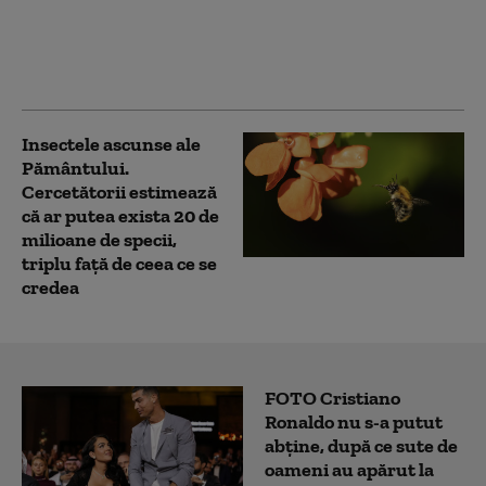
boli grave transmise de
la animale la oameni.
Ce recomandări au
autoritățile
Insectele ascunse ale
Pământului.
Cercetătorii estimează
că ar putea exista 20 de
milioane de specii,
triplu față de ceea ce se
credea
FOTO Cristiano
Ronaldo nu s-a putut
abține, după ce sute de
oameni au apărut la