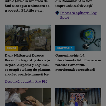
într-o țară din America de
din România: ”Am fost
Sud a început o ninsoare ca-
împreună în altă viață”
n povești: Pârtiile s-au...
Descarcă aplicația Digi
Sport
PRO FM
DIGI WORLD
Dana Nălbaru și Dragoș
Oamenii schimbă
Bucur, îndrăgostiți de viața
literalmente felul în care se
la țară. Au pomi și legume,
rotește Pământul,
se ocupă cu drag de pământ
avertizează cercetătorii
și culeg roadele muncii lor
Descarcă aplicația Pro FM