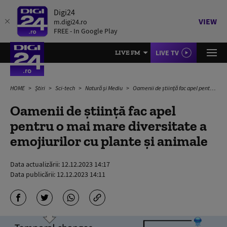
Digi24
VIEW
m.digi24.ro
FREE - In Google Play
LIVE TV
LIVE FM
HOME
Știri
Sci-tech
Natură și Mediu
Oamenii de ştiinţă fac apel pentru o mai mare diversitate a emojiurilor cu plante și animale
Oamenii de ştiinţă fac apel
pentru o mai mare diversitate a
emojiurilor cu plante și animale
Data actualizării:
12.12.2023 14:17
Data publicării:
12.12.2023 14:11