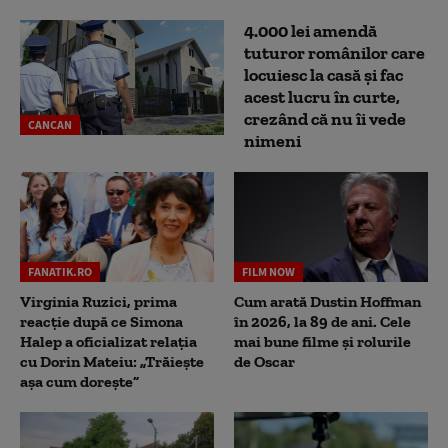
4.000 lei amendă
tuturor românilor care
locuiesc la casă și fac
acest lucru în curte,
crezând că nu îi vede
CANCAN
nimeni
FANATIK.RO
FILM NOW
Virginia Ruzici, prima
Cum arată Dustin Hoffman
reacție după ce Simona
în 2026, la 89 de ani. Cele
Halep a oficializat relația
mai bune filme și rolurile
cu Dorin Mateiu: „Trăiește
de Oscar
așa cum dorește”