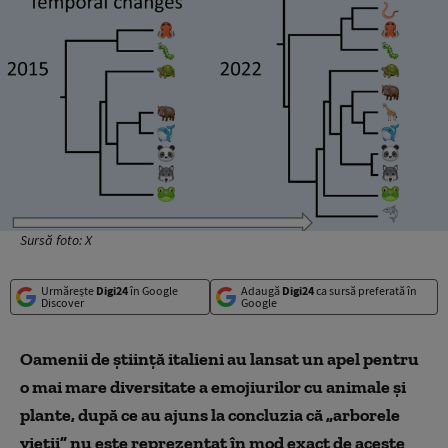
Sursă foto: X
Urmărește
Digi24
în Google
Adaugă
Digi24
ca sursă preferată în
Discover
Google
Oamenii de ştiinţă italieni au lansat un apel pentru
o mai mare diversitate a emojiurilor cu animale și
plante, după ce au ajuns la concluzia că „arborele
vieţii” nu este reprezentat în mod exact de aceste