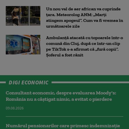
Un nou val de aer african va cuprinde
țara. Meteorolog ANM: „Marți
atingem apogeul”. Cum va fi vremea în
următoarele zile
Ambulanţă atacată cu topoarele într-o
comună din Cluj, după ce într-un clip
pe TikTok s-a afirmat că „fură copii”.
Șoferul a fost rănit
DIGI ECONOMIC
Consultant economic, despre evaluarea Moody's:
România nu a câştigat nimic, a evitat o pierdere
09.08.2026
Numărul pensionarilor care primesc indemnizaţie