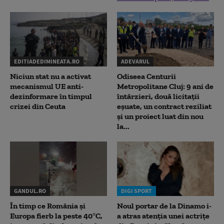
EDITIADEDIMINEATA.RO
ADEVARUL
Niciun stat nu a activat
Odiseea Centurii
mecanismul UE anti-
Metropolitane Cluj: 9 ani de
dezinformare în timpul
întârzieri, două licitații
crizei din Ceuta
eșuate, un contract reziliat
și un proiect luat din nou
la...
GANDUL.RO
DIGI SPORT
În timp ce România și
Noul portar de la Dinamo i-
Europa fierb la peste 40°C,
a atras atenția unei actrițe