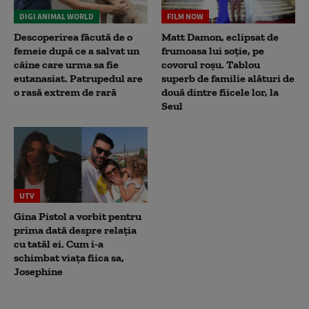
DIGI ANIMAL WORLD
FILM NOW
Descoperirea făcută de o
Matt Damon, eclipsat de
femeie după ce a salvat un
frumoasa lui soție, pe
câine care urma sa fie
covorul roșu. Tablou
eutanasiat. Patrupedul are
superb de familie alături de
o rasă extrem de rară
două dintre fiicele lor, la
Seul
UTV
Gina Pistol a vorbit pentru
prima dată despre relația
cu tatăl ei. Cum i-a
schimbat viața fiica sa,
Josephine