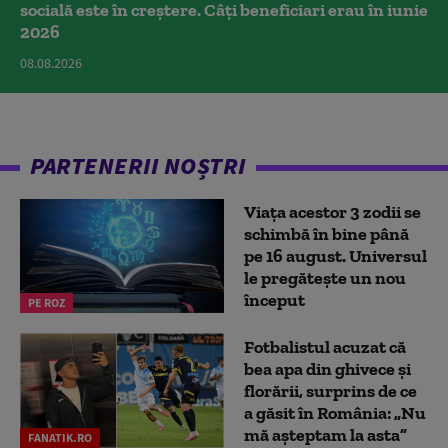
socială este în creștere. Câți beneficiari erau în iunie
2026
08.08.2026
PARTENERII NOȘTRI
Viața acestor 3 zodii se
schimbă în bine până
pe 16 august. Universul
le pregătește un nou
început
PE ROZ
Fotbalistul acuzat că
bea apa din ghivece și
florării, surprins de ce
a găsit în România: „Nu
mă așteptam la asta”
FANATIK.RO