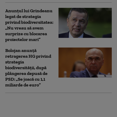
Anunțul lui Grindeanu
legat de strategia
privind biodiversitatea:
„Nu vreau să avem
surprize cu blocarea
proiectelor mari”
Bolojan anunță
retragerea HG privind
strategia
biodiversităţii, după
plângerea depusă de
PSD: „Se joacă cu 1,1
miliarde de euro”
Avertismentul
ANSVSA după
inundații: Pot apărea