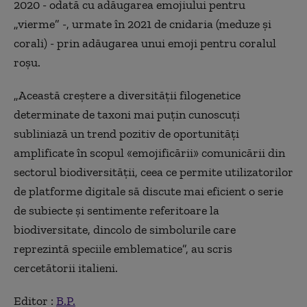
2020 - odată cu adăugarea emojiului pentru
„vierme” -, urmate în 2021 de cnidaria (meduze și
corali) - prin adăugarea unui emoji pentru coralul
roşu.
„Această creştere a diversităţii filogenetice
determinate de taxoni mai puţin cunoscuţi
subliniază un trend pozitiv de oportunităţi
amplificate în scopul «emojificării» comunicării din
sectorul biodiversităţii, ceea ce permite utilizatorilor
de platforme digitale să discute mai eficient o serie
de subiecte şi sentimente referitoare la
biodiversitate, dincolo de simbolurile care
reprezintă speciile emblematice”, au scris
cercetătorii italieni.
Editor :
B.P.