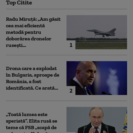
Top Citite
Radu Miruță: „Am găsit
cea mai eficientă
metodă pentru
doborârea dronelor
1
rusești...
Drona care a explodat
în Bulgaria, aproape de
România, a fost
identificată. Ce arată...
2
„Toată lumea este
speriată”. Elita rusă se
teme că FSB „scapă de