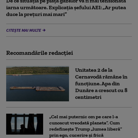
De ce situaţia pe piaţa gazelor va fi mai tensionată
iarna următoare. Explicația șefului AEI: „Ar putea
duce la preţuri mai mari”
CITEȘTE MAI MULTE
Recomandările redacţiei
Unitatea 2 de la
Cernavodă rămâne în
funcțiune. Apa din
Dunăre a crescut cu 8
centimetri
„Cel mai puternic om pe care l-a
cunoscut vreodată planeta”. Cum
redefinește Trump „lumea liberă”
prin ego, cucerire și frică