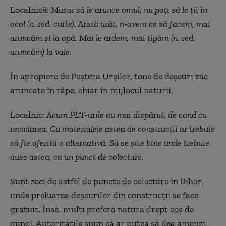
Localnică:
Musai să le arunce omul, nu poți să le ții
în
ocol
(n. red. curte)
. Arat
ă ur
ât, n-avem ce s
ă facem, mai
aruncăm și la apă. Mai le ardem, mai
ț
î
păm
(n. red.
aruncăm) la vale.
În apropiere de Pe
ștera Urșilor, tone de deșeuri zac
aruncate
în râpe, chiar în mijlocul naturii.
Localnic:
Acum PET-urile au mai disp
ărut, de cand cu
reciclarea. Cu materialele astea de construcții ar trebuie
să fie oferită o alternativă. Să se știe bine unde trebuie
duse astea, ca un punct de colectare.
Sunt zeci de astfel de puncte de colectare
în Bihor,
unde preluarea de
șeurilor din construcții se face
gratuit.
Îns
ă, mulți preferă natura drept coș de
gunoi. Autoritățile spun că ar putea să dea amenzi,