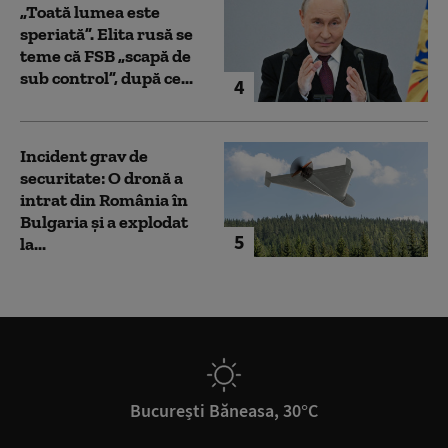
„Toată lumea este
speriată”. Elita rusă se
teme că FSB „scapă de
sub control”, după ce...
4
Incident grav de
securitate: O dronă a
intrat din România în
Bulgaria şi a explodat
5
la...
București Băneasa, 30°C