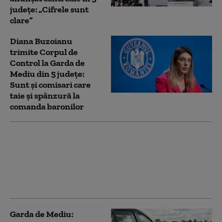
județe: „Cifrele sunt
clare”
Diana Buzoianu
trimite Corpul de
Control la Garda de
Mediu din 5 județe:
Sunt și comisari care
taie și spânzură la
comanda baronilor
Restricţii de circulaţie
în județe vizate de cod
roşu de caniculă. Ce
vehicule sunt
exceptate
Garda de Mediu: