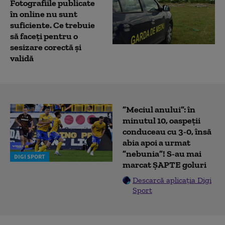
Fotografiile publicate
în online nu sunt
suficiente. Ce trebuie
să faceți pentru o
sesizare corectă şi
validă
”Meciul anului”: în
minutul 10, oaspeții
conduceau cu 3-0, însă
abia apoi a urmat
”nebunia”! S-au mai
DIGI SPORT
marcat ȘAPTE goluri
Descarcă aplicația Digi
Sport