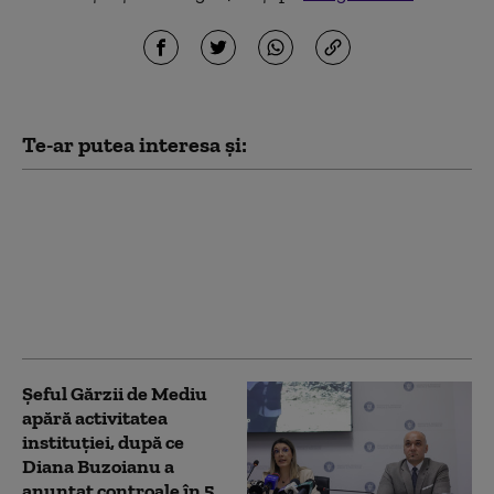
Te-ar putea interesa și:
Garda de Mediu: 58 de
verificări, amenzi de
1,76 milioane de lei şi o
sesizare penală în doar
48 de ore de control pe
litoral
Șeful Gărzii de Mediu
apără activitatea
instituției, după ce
Diana Buzoianu a
anunțat controale în 5