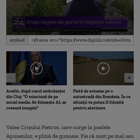
0
embed
seconds
of
2
minutes,
31
seconds
Arafat, după cazul ambulanței
Pistă de avioane pe o
din Cluj: "O minciună de pe
autostradă din România. În ce
social media. Se folosește AI, se
situații va putea fi folosită
creează imagini"
pentru aterizare
Valea Cri
șului Pietros, care curge la poalele
Apusenilor, e plină de gunoaie. Fie că sunt pe mal sau