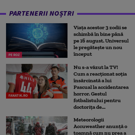
PARTENERII NOȘTRI
Viața acestor 3 zodii se
schimbă în bine până
pe 16 august. Universul
le pregătește un nou
început
PE ROZ
Nu s-a văzut la TV!
Cum a reacţionat soţia
însărcinată a lui
Pascual la accidentarea
horror. Gestul
FANATIK.RO
fotbalistului pentru
doctoriţa de...
Meteorologii
Accuweather anunță o
toamnă cum nu prea a