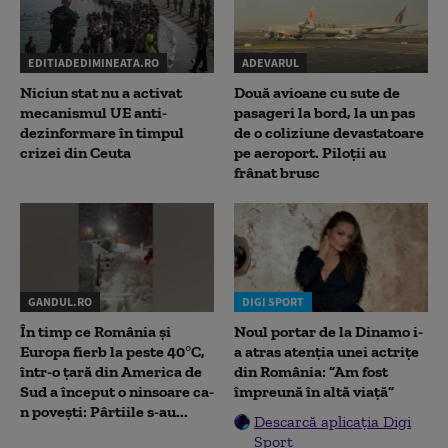
EDITIADEDIMINEATA.RO
ADEVARUL
Niciun stat nu a activat
Două avioane cu sute de
mecanismul UE anti-
pasageri la bord, la un pas
dezinformare în timpul
de o coliziune devastatoare
crizei din Ceuta
pe aeroport. Piloții au
frânat brusc
GANDUL.RO
DIGI SPORT
În timp ce România și
Noul portar de la Dinamo i-
Europa fierb la peste 40°C,
a atras atenția unei actrițe
într-o țară din America de
din România: ”Am fost
Sud a început o ninsoare ca-
împreună în altă viață”
n povești: Pârtiile s-au...
Descarcă aplicația Digi
Sport