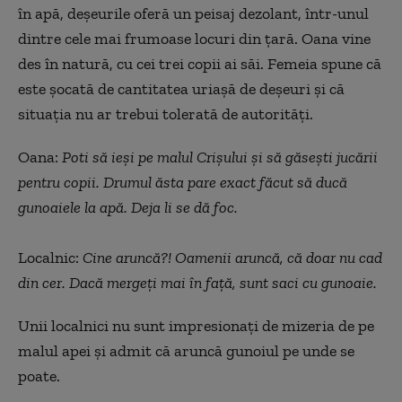
în ap
ă, deșeurile oferă un peisaj dezolant,
într-unul
dintre cele mai frumoase locuri din
țară. Oana vine
des
în natur
ă, cu cei trei copii ai săi. Femeia spune că
este șocată de cantitatea uriașă de deșeuri și că
situația nu ar trebui tolerată de autorități.
Oana:
Poti să ieși pe malul Crișului și să găsești jucării
pentru copii. Drumul ăsta pare exact făcut să ducă
gunoaiele la apă. Deja li se dă foc.
Localnic:
Cine aruncă?!
Oamenii aruncă, că doar nu cad
din cer. Dacă mergeți mai în față, sunt saci cu gunoaie.
Unii localnici nu sunt impresionați de mizeria de pe
malul apei și admit că aruncă gunoiul pe unde se
poate.