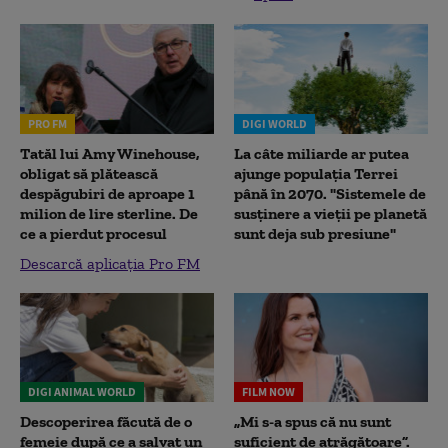
PRO FM
DIGI WORLD
Tatăl lui Amy Winehouse,
La câte miliarde ar putea
obligat să plătească
ajunge populația Terrei
despăgubiri de aproape 1
până în 2070. "Sistemele de
milion de lire sterline. De
susținere a vieții pe planetă
ce a pierdut procesul
sunt deja sub presiune"
Descarcă aplicația Pro FM
DIGI ANIMAL WORLD
FILM NOW
Descoperirea făcută de o
„Mi s-a spus că nu sunt
femeie după ce a salvat un
suficient de atrăgătoare”.