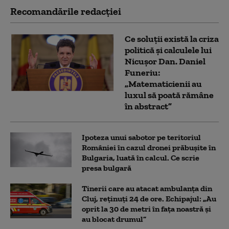
Recomandările redacţiei
Ce soluții există la criza
politică și calculele lui
Nicușor Dan. Daniel
Funeriu:
„Matematicienii au
luxul să poată rămâne
în abstract”
Ipoteza unui sabotor pe teritoriul
României în cazul dronei prăbușite în
Bulgaria, luată în calcul. Ce scrie
presa bulgară
Tinerii care au atacat ambulanța din
Cluj, reținuți 24 de ore. Echipajul: „Au
oprit la 30 de metri în fața noastră și
au blocat drumul”