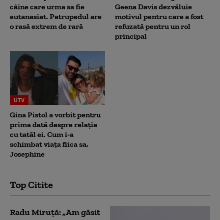
câine care urma sa fie
Geena Davis dezvăluie
eutanasiat. Patrupedul are
motivul pentru care a fost
o rasă extrem de rară
refuzată pentru un rol
principal
UTV
Gina Pistol a vorbit pentru
prima dată despre relația
cu tatăl ei. Cum i-a
schimbat viața fiica sa,
Josephine
Top Citite
Radu Miruță: „Am găsit