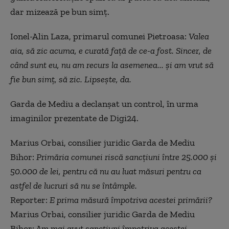
dar mizează pe bun simț.
Ionel-Alin Laza, primarul comunei Pietroasa:
Valea
aia, să zic acuma, e curată față de ce-a fost. Sincer, de
c
ând sunt eu
,
nu am recurs la asemenea...
și am vrut să
fie bun simț, să zic. Lipsește, da.
Garda de Mediu a declanșat un control,
în urma
imaginilor prezentate de Digi24.
Marius Orbai, consilier juridic Garda de Mediu
Bihor:
Primăria comunei riscă sancțiuni între 25.000 și
50.000 de lei, pentru că nu au luat măsuri pentru ca
astfel de lucruri să nu se întâmple.
Reporter:
E prima măsură împotriva acestei primării?
Marius Orbai, consilier juridic Garda de Mediu
Bihor:
Am mai avut sancțiuni împotriva acestei