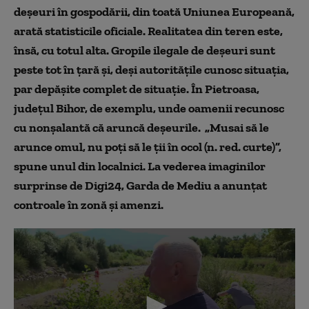
deșeuri
în gospod
ării, din toată Uniunea Europeană,
arată statisticile oficiale. Realitatea din teren este,
însă, cu totul alta. Gropile ilegale de deșeuri sunt
peste tot
în
țară și, deși a
utoritățile cunosc situația,
par depășite complet de situație. În Pietroasa,
județul Bihor, de exemplu, unde oamenii recunosc
cu nonșalantă că aruncă deșeurile. „Musai să le
arunce omul, nu poți să le ții
în ocol
(n. red. curte)
”,
spune unul din localnici. La vederea imaginilor
surprinse de Digi24, Garda de Mediu a anunțat
controale în zonă și amenzi.