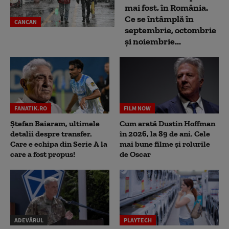
mai fost, în România.
Ce se întâmplă în
CANCAN
septembrie, octombrie
și noiembrie...
FANATIK.RO
FILM NOW
Ștefan Baiaram, ultimele
Cum arată Dustin Hoffman
detalii despre transfer.
în 2026, la 89 de ani. Cele
Care e echipa din Serie A la
mai bune filme și rolurile
care a fost propus!
de Oscar
ADEVĂRUL
PLAYTECH