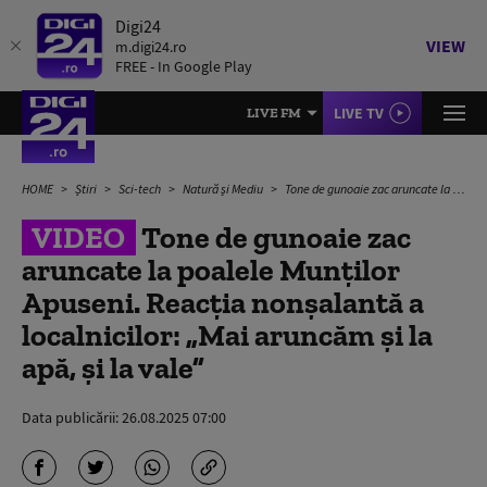
Digi24
VIEW
m.digi24.ro
FREE - In Google Play
LIVE TV
LIVE FM
HOME
Știri
Sci-tech
Natură și Mediu
Tone de gunoaie zac aruncate la poalele Munților Apuseni. Reacția nonșalantă a localnicilor: „Mai aruncăm și la apă, și la vale”
VIDEO
Tone de gunoaie zac
aruncate la poalele Munților
Apuseni. Reacția nonșalantă a
localnicilor: „Mai aruncăm și la
apă, și la vale”
Data publicării:
26.08.2025 07:00