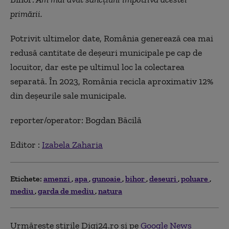
primării.
Potrivit ultimelor date, Rom
ânia genereaz
ă cea mai
redusă cantitate de deșeuri municipale pe cap de
locuitor, dar este pe ultimul loc la colectarea
separată.
În 2023
,
România recicla aproximativ 12%
din de
șeurile sale municipale.
reporter/operator: Bogdan
Băcilă
Editor :
Izabela Zaharia
Etichete:
amenzi
apa
gunoaie
bihor
deseuri
poluare
mediu
garda de mediu
natura
Urmărește știrile Digi24.ro și pe
Google News