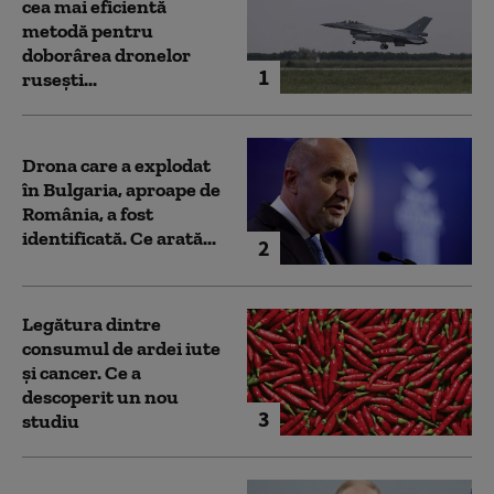
cea mai eficientă
metodă pentru
doborârea dronelor
1
rusești...
Drona care a explodat
în Bulgaria, aproape de
România, a fost
identificată. Ce arată...
2
Legătura dintre
consumul de ardei iute
și cancer. Ce a
descoperit un nou
3
studiu