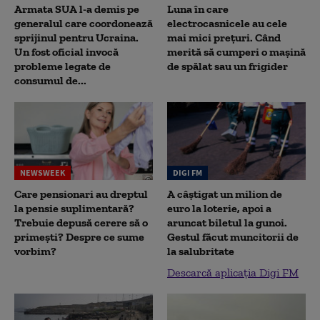
Armata SUA l-a demis pe
Luna în care
generalul care coordonează
electrocasnicele au cele
sprijinul pentru Ucraina.
mai mici prețuri. Când
Un fost oficial invocă
merită să cumperi o mașină
probleme legate de
de spălat sau un frigider
consumul de...
NEWSWEEK
DIGI FM
Care pensionari au dreptul
A câștigat un milion de
la pensie suplimentară?
euro la loterie, apoi a
Trebuie depusă cerere să o
aruncat biletul la gunoi.
primești? Despre ce sume
Gestul făcut muncitorii de
vorbim?
la salubritate
Descarcă aplicația Digi FM