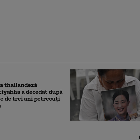
stul care a scris despre
 lui Putin cu „cea mai
ută amantă din Rusia”
găsit mort în casa sa din
a
a thailandeză
tiyabha a decedat după
e de trei ani petrecuți
ă