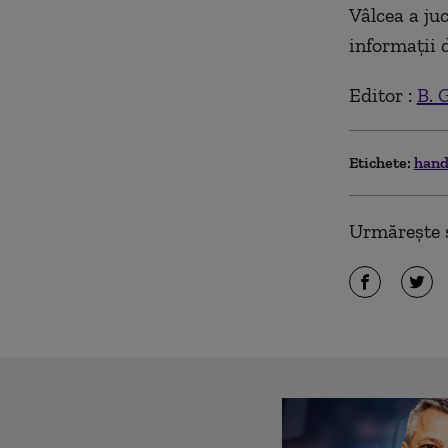
Vâlcea a ju
informaţii 
Editor :
B. G
Etichete:
hand
Urmărește ș