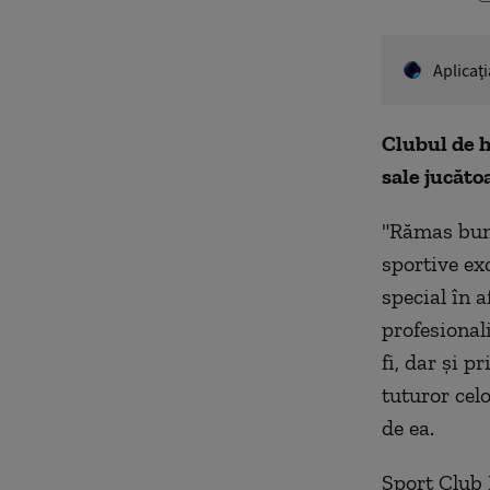
Aplicaţ
Clubul de 
sale jucăto
"Rămas bun,
sportive exc
special în 
profesionali
fi, dar și p
tuturor celo
de ea.
Sport Club