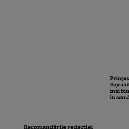
Jurnali
relația
cunosc
a fost 
Letoni
Prințes
Bajraki
mai bin
în com
Recomandările redacţiei