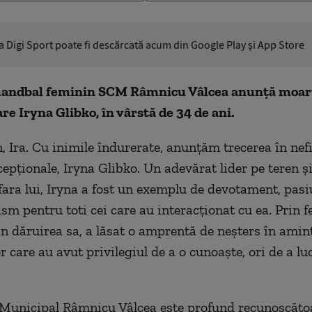
ia Digi Sport poate fi descărcată acum din Google Play şi App Store
handbal feminin SCM Râmnicu Vâlcea anunță moart
are Iryna Glibko, în vârstă de 34 de ani.
 Ira. Cu inimile îndurerate, anunțăm trecerea în nefi
epționale, Iryna Glibko. Un adevărat lider pe teren și
afara lui, Iryna a fost un exemplu de devotament, pasi
sm pentru toti cei care au interacționat cu ea. Prin f
rin dăruirea sa, a lăsat o amprentă de neșters în amint
r care au avut privilegiul de a o cunoaște, ori de a lu
 Municipal Râmnicu Vâlcea este profund recunoscăto