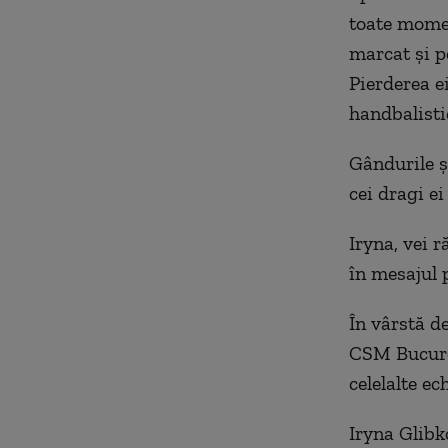
toate moment
marcat și p
Pierderea e
handbalisti
Gândurile și
cei dragi ei
Iryna, vei 
în mesajul 
În vârstă d
CSM Bucure
celelalte e
Iryna Glibk