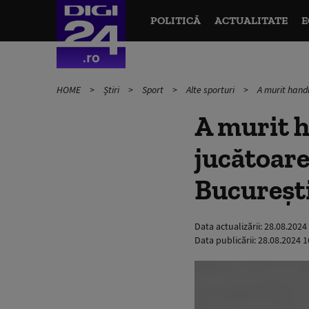
POLITICĂ
ACTUALITATE
E
HOME
Știri
Sport
Alte sporturi
A murit handb
A murit h
jucătoare
București
Data actualizării:
28.08.2024
Data publicării:
28.08.2024 1