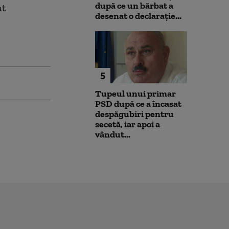
după ce un bărbat a
at
desenat o declarație...
5
Tupeul unui primar
PSD după ce a încasat
despăgubiri pentru
secetă, iar apoi a
vândut...