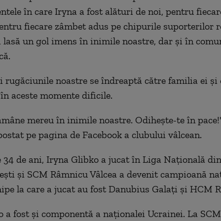
ele în care Iryna a fost alături de noi, pentru fiecar
entru fiecare zâmbet adus pe chipurile suporterilor r
i lasă un gol imens în inimile noastre, dar și în comu
că.
 rugăciunile noastre se îndreaptă către familia ei și 
 în aceste momente dificile.
rămâne mereu în inimile noastre. Odihește-te în pace!"
postat pe pagina de Facebook a clubului vâlcean.
e 34 de ani, Iryna Glibko a jucat în Liga Naţională di
şti şi SCM Râmnicu Vâlcea a devenit campioană naţi
chipe la care a jucat au fost Danubius Galaţi şi HCM
o a fost şi componentă a naţionalei Ucrainei. La S