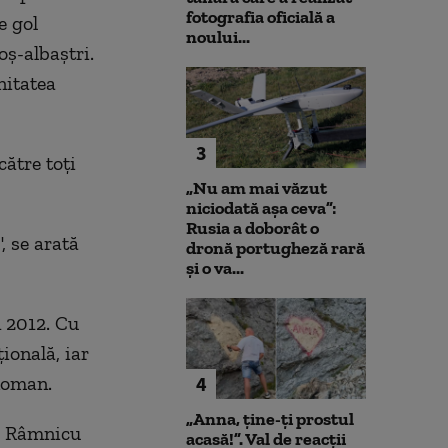
fotografia oficială a
e gol
noului...
oș-albaștri.
nitatea
3
către toți
„Nu am mai văzut
niciodată așa ceva”:
Rusia a doborât o
, se arată
dronă portugheză rară
și o va...
n 2012. Cu
onală, iar
 Roman.
4
„Anna, ţine-ţi prostul
CM Râmnicu
acasă!”. Val de reacții