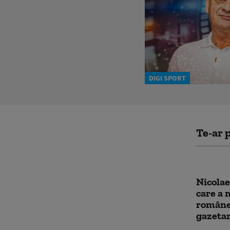
DIGI SPORT
Te-ar p
Nicolae
care a 
românea
gazetar