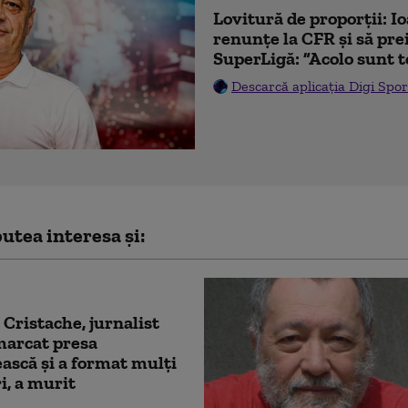
Lovitură de proporții: I
renunțe la CFR și să prei
SuperLigă: ”Acolo sunt t
Descarcă aplicația Digi Spor
utea interesa și:
 Cristache, jurnalist
marcat presa
scă și a format mulți
i, a murit