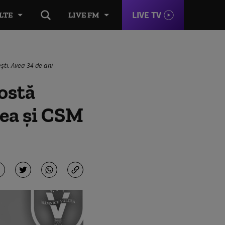
LIVE TV
LTE
LIVE FM
ști. Avea 34 de ani
ostă
cea și CSM