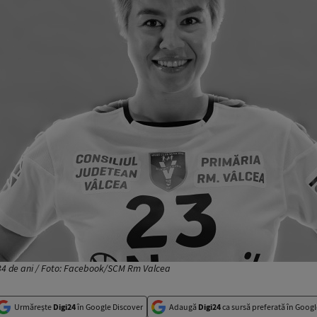
 34 de ani / Foto: Facebook/SCM Rm Valcea
Urmărește
Digi24
în Google Discover
Adaugă
Digi24
ca sursă preferată în Googl