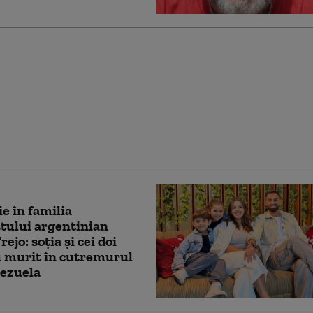
 Victor Willis, unul
componenţii trupei
illage People
e în familia
stului argentinian
ejo: soția și cei doi
u murit în cutremurul
nezuela