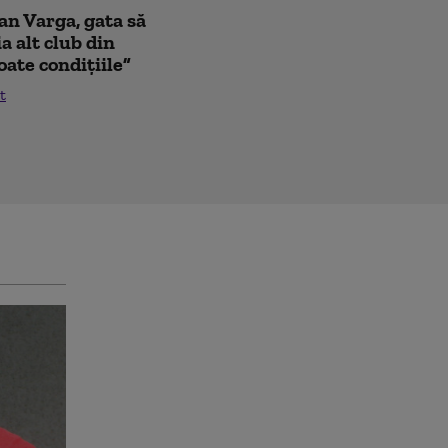
oan Varga, gata să
a alt club din
oate condițiile”
t