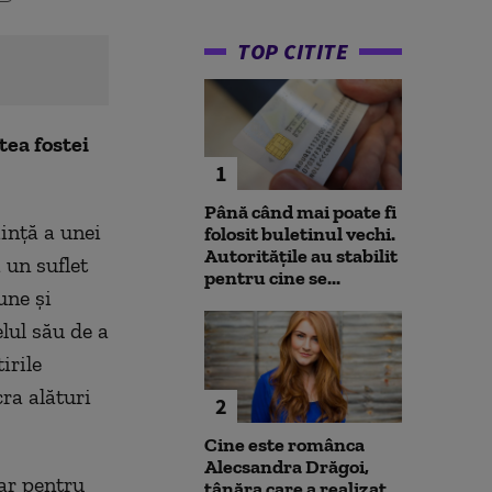
TOP CITITE
ea fostei
1
Până când mai poate fi
ință a unei
folosit buletinul vechi.
Autoritățile au stabilit
 un suflet
pentru cine se...
une și
elul său de a
irile
cra alături
2
Cine este românca
Alecsandra Drăgoi,
ar pentru
tânăra care a realizat