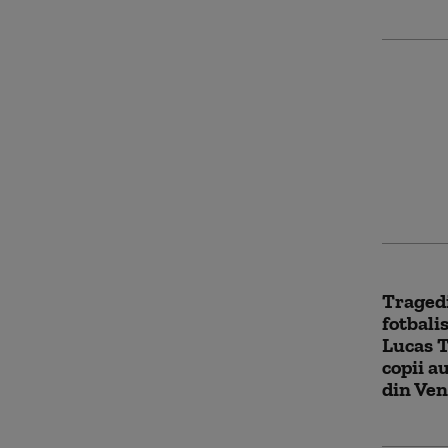
A murit
dintre 
disco V
Tragedi
fotbali
Lucas Tr
copii a
din Ve