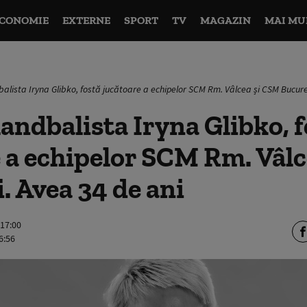
CONOMIE
EXTERNE
SPORT
TV
MAGAZIN
MAI MU
alista Iryna Glibko, fostă jucătoare a echipelor SCM Rm. Vâlcea și CSM Bucure
andbalista Iryna Glibko, f
 a echipelor SCM Rm. Vâl
. Avea 34 de ani
 17:00
6:56