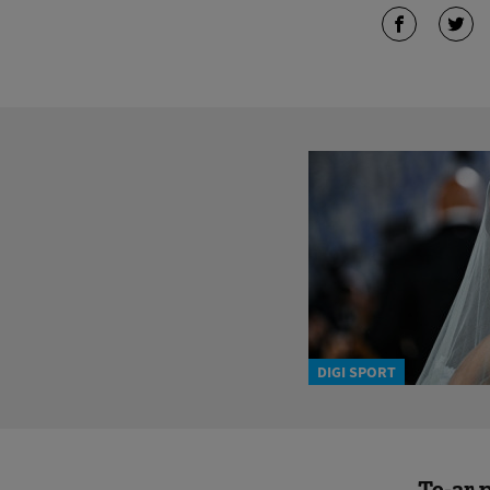
DIGI SPORT
Te-ar p