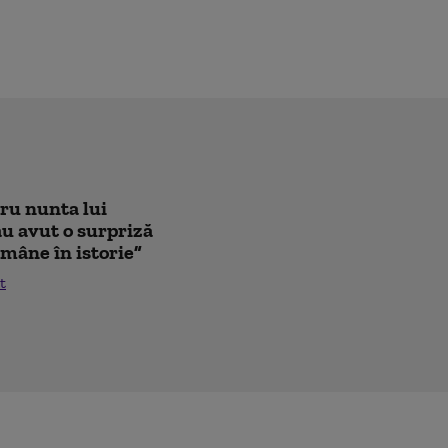
tru nunta lui
au avut o surpriză
mâne în istorie”
t