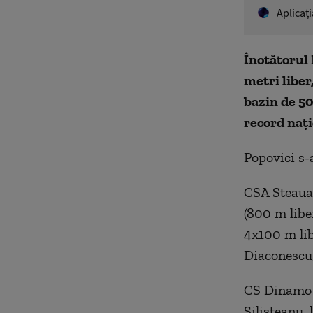
Aplicaţ
Înotătorul 
metri liber
bazin de 50
record naţi
Popovici s-
CSA Steaua 
(800 m libe
4x100 m lib
Diaconescu,
CS Dinamo a
Silişteanu, 