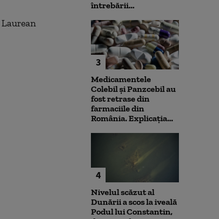
întrebării...
s Laurean
3
Medicamentele
Colebil și Panzcebil au
fost retrase din
farmaciile din
România. Explicația...
4
Nivelul scăzut al
Dunării a scos la iveală
Podul lui Constantin,