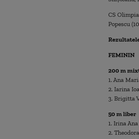
CS Olimpia 
Popescu (10
Rezultatele
FEMININ
200 m mix
1. Ana Mari
2. Iarina I
3. Brigitta
50 m liber
1. Irina An
2. Theodora