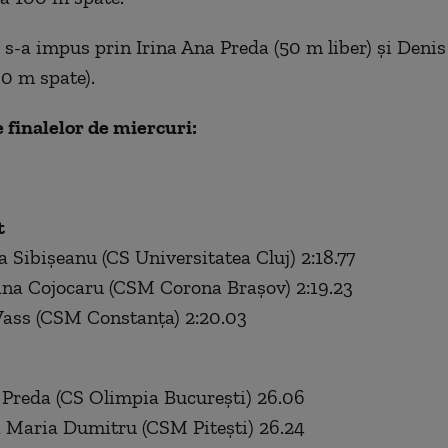
s-a impus prin Irina Ana Preda (50 m liber) şi Deni
0 m spate).
 finalelor de miercuri:
t
a Sibişeanu (CS Universitatea Cluj) 2:18.77
oana Cojocaru (CSM Corona Braşov) 2:19.23
 Vass (CSM Constanţa) 2:20.03
a Preda (CS Olimpia Bucureşti) 26.06
 Maria Dumitru (CSM Piteşti) 26.24