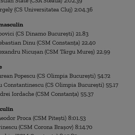
istian State (CSA Steaua) 2:02.39
rgely (CS Universitatea Cluj) 2:04.36
 masculin
povici (CS Dinamo Bucureşti) 21.83
Sebastian Dinu (CSM Constanţa) 22.40
Alexandru Nicuşan (CSM Târgu Mureş) 22.99
e
urean Popescu (CS Olimpia Bucureşti) 54.72
u Constantinescu (CS Olimpia Bucureşti) 55.17
drei Iordache (CSM Constanţa) 55.37
culin
heodor Proca (CSM Piteşti) 8:01.53
inescu (CSM Corona Braşov) 8:14.70