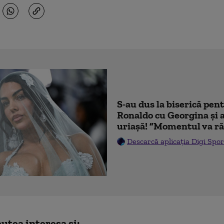
S-au dus la biserică pen
Ronaldo cu Georgina și 
uriașă! ”Momentul va ră
Descarcă aplicația Digi Spor
utea interesa și: