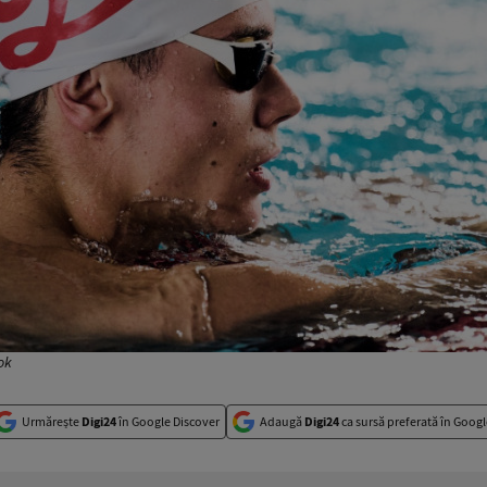
ok
Urmărește
Digi24
în Google Discover
Adaugă
Digi24
ca sursă preferată în Googl