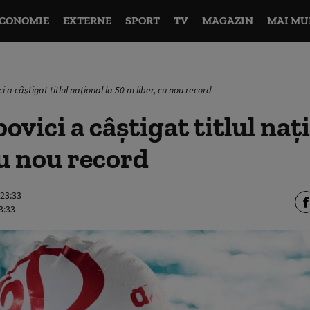
CONOMIE
EXTERNE
SPORT
TV
MAGAZIN
MAI MU
i a câştigat titlul naţional la 50 m liber, cu nou record
vici a câştigat titlul naţi
cu nou record
 23:33
3:33