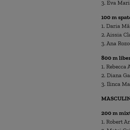
3. Eva Mari
100 m spat
1. Daria Mă
2. Aissia C
3. Ana Rozo
800 m libe
1. Rebecca 
2. Diana Ga
3. Ilinca M
MASCULI
200 m mix
1. Robert A