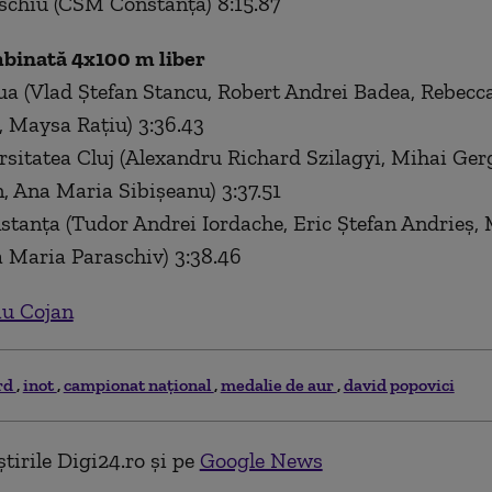
aschiu (CSM Constanţa) 8:15.87
mbinată 4x100 m liber
ua (Vlad Ştefan Stancu, Robert Andrei Badea, Rebecc
 Maysa Raţiu) 3:36.43
rsitatea Cluj (Alexandru Richard Szilagyi, Mihai Ger
n, Ana Maria Sibişeanu) 3:37.51
tanţa (Tudor Andrei Iordache, Eric Ştefan Andrieş, 
 Maria Paraschiv) 3:38.46
iu Cojan
rd
inot
campionat naţional
medalie de aur
david popovici
tirile Digi24.ro și pe
Google News