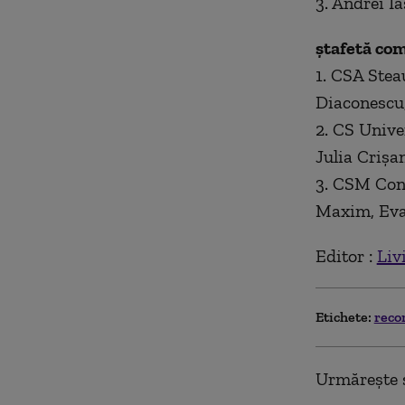
3. Andrei I
ştafetă co
1. CSA Stea
Diaconescu,
2. CS Unive
Julia Crişa
3. CSM Cons
Maxim, Eva
Editor :
Liv
Etichete:
reco
Urmărește ș