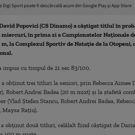
ia Digi Sport poate fi descărcată acum din Google Play şi App Store
David Popovici (CS Dinamo) a câştigat titlul în prob
, miercuri, în prima zi a Campionatelor Naţionale de
 m, la Complexul Sportiv de Nataţie de la Otopeni,
onal.
a impus cu timpul de 21 sec 83/100.
a obţinut trei titluri la seniori, prin Rebecca Aimee
r), Robert Andrei Badea (20 m mixt) şi la ştafetă com
er (Vlad Ştefan Stancu, Robert Andrei Badea, Rebec
 Maysa Raţiu).
 obţinut două titluri, celălalt fiind câştigat de Dar
la 100 m spate.