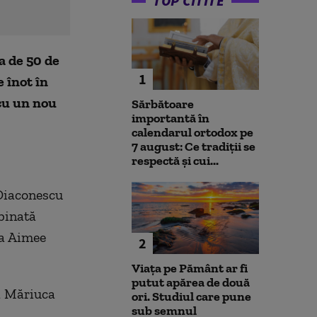
TOP CITITE
a de 50 de
1
 înot în
 cu un nou
Sărbătoare
importantă în
calendarul ortodox pe
7 august: Ce tradiții se
respectă și cui...
 Diaconescu
binată
ca Aimee
2
Viața pe Pământ ar fi
putut apărea de două
ia Măriuca
ori. Studiul care pune
sub semnul