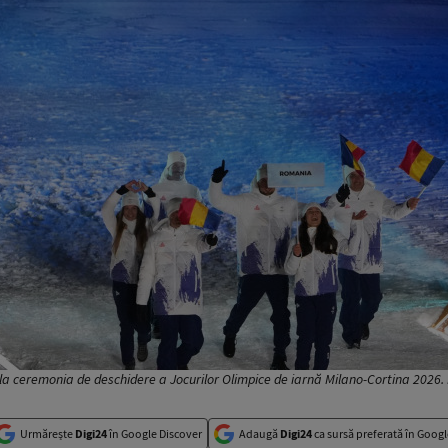
la ceremonia de deschidere a Jocurilor Olimpice de iarnă Milano-Cortina 2026.
Urmărește
Digi24
în Google Discover
Adaugă
Digi24
ca sursă preferată în Googl