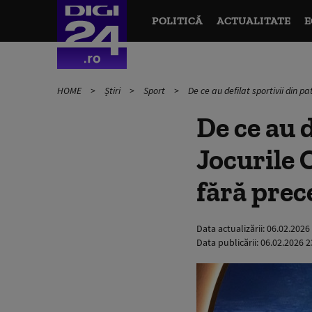
POLITICĂ
ACTUALITATE
E
HOME
Știri
Sport
De ce au defilat sportivii din 
De ce au d
Jocurile 
fără prec
Data actualizării:
06.02.2026
Data publicării:
06.02.2026 2