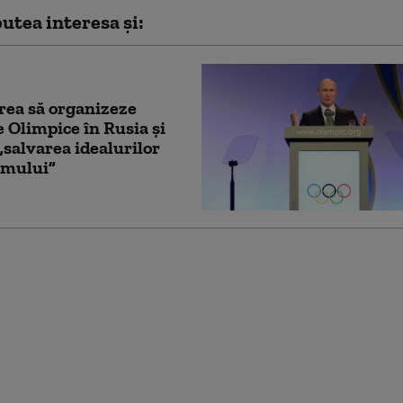
utea interesa și:
rea să organizeze
e Olimpice în Rusia și
„salvarea idealurilor
smului”
a boicotează ceremonia
hidere a Jocurilor
mpice Milano-Cortina