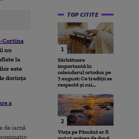
TOP CITITE
o‑Cortina
1
ii nu
flate la
Sărbătoare
importantă în
ilor este
calendarul ortodox pe
de dorința
7 august: Ce tradiții se
respectă și cui...
ere a
2
e de iarnă
Viața pe Pământ ar fi
proximativ
putut apărea de două