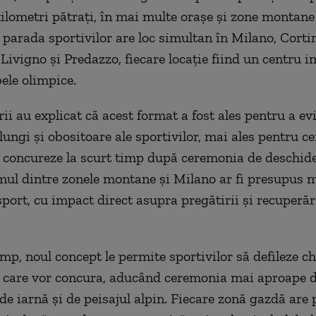
ilometri pătrați, în mai multe orașe și zone montane
l, parada sportivilor are loc simultan în Milano, Corti
Livigno și Predazzo, fiecare locație fiind un centru 
ele olimpice.
ii au explicat că acest format a fost ales pentru a ev
lungi și obositoare ale sportivilor, mai ales pentru ce
concureze la scurt timp după ceremonia de deschider
mul dintre zonele montane și Milano ar fi presupus 
sport, cu impact direct asupra pregătirii și recuperăr
imp, noul concept le permite sportivilor să defileze ch
n care vor concura, aducând ceremonia mai aproape 
de iarnă și de peisajul alpin. Fiecare zonă gazdă are 