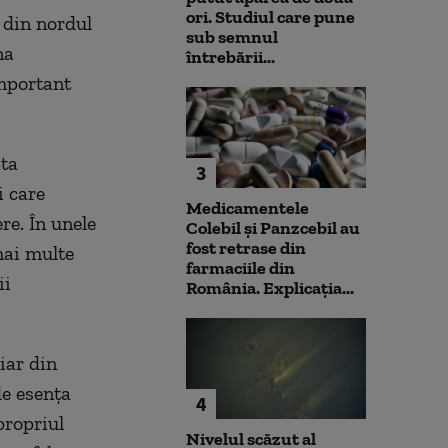
ori. Studiul care pune
 din nordul
sub semnul
na
întrebării...
important
ita
3
i care
Medicamentele
e. În unele
Colebil și Panzcebil au
fost retrase din
mai multe
farmaciile din
ii
România. Explicația...
iar din
de esența
4
propriul
Nivelul scăzut al