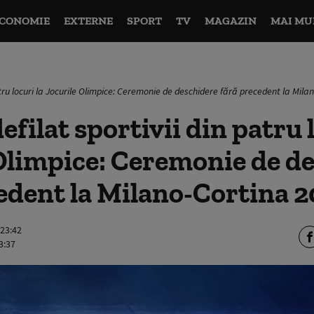
CONOMIE
EXTERNE
SPORT
TV
MAGAZIN
MAI MU
patru locuri la Jocurile Olimpice: Ceremonie de deschidere fără precedent la Mil
efilat sportivii din patru 
Olimpice: Ceremonie de d
edent la Milano-Cortina 
 23:42
3:37