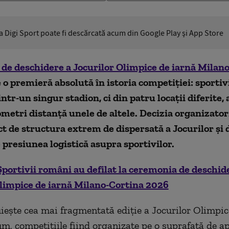
ia Digi Sport poate fi descărcată acum din Google Play şi App Store
de deschidere a Jocurilor Olimpice de iarnă Milan
o premieră absolută în istoria competiției: sportiv
ntr-un singur stadion, ci din patru locații diferite, a
ometri distanță unele de altele. Decizia organizator
ct de structura extrem de dispersată a Jocurilor și 
 presiunea logistică asupra sportivilor.
Sportivii români au defilat la ceremonia de deschid
Olimpice de iarnă Milano-Cortina 2026
uiește cea mai fragmentată ediție a Jocurilor Olimpic
m, competițiile fiind organizate pe o suprafață de a