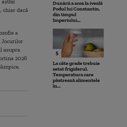
 astfel
Dunării a scos la iveală
Podul lui Constantin,
, chiar dacă
din timpul
Imperiului...
ozofie a
 Jocurilor
ul asupra
5
ortina 2026
La câte grade trebuie
olimpice.
setat frigiderul.
Temperatura care
păstrează alimentele
în...