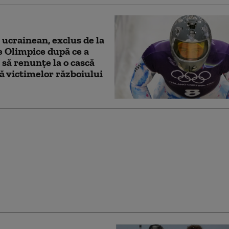
 ucrainean, exclus de la
e Olimpice după ce a
 să renunțe la o cască
ă victimelor războiului
lul RAISport va intra
ă din cauza gafelor de
hiderea Jocurilor
e din Italia