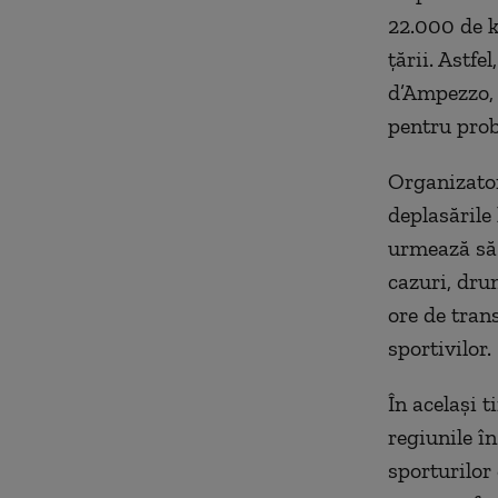
22.000 de k
țării. Astfe
d’Ampezzo, 
pentru prob
Organizator
deplasările 
urmează să 
cazuri, dru
ore de tran
sportivilor.
În același t
regiunile î
sporturilor 