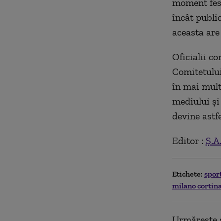
moment fest
încât publi
aceasta are
Oficialii co
Comitetului
în mai mult
mediului și
devine astf
Editor :
Ș.A
Etichete:
spor
milano cortin
Urmărește ș