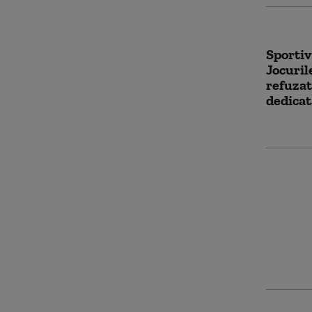
Sportiv
Jocuril
refuzat
dedicat
Persona
în grev
la desc
Olimpic