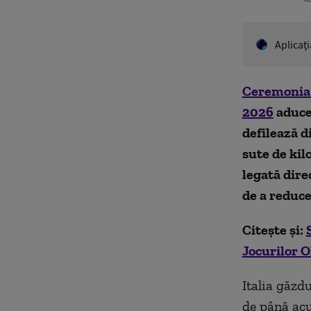
Aplicaţ
Ceremonia 
2026
aduce 
defilează di
sute de kil
legată dire
de a reduce
Citește și:
Jocurilor 
Italia găzd
de până acu