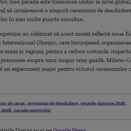
iv, însă parada este transmisă unitar la nivel global,
cul să urmărească o singură ceremonie de deschidere
 loc în mai multe puncte simultan.
mpetiției au subliniat că acest model reflectă noua fil
 Internațional Olimpic, care încurajează organizarea
e orașe și regiuni, pentru a reduce costurile, impact
 presiunea asupra unui singur oraș-gazdă. Milano-C
el un experiment major pentru viitorul ceremoniilor 
.
turi de iarna
ceremonie de deschidere
jocurile olimpice 2026
a 2026
parada sportivilor
tirile Digi24.ro și pe
Google News