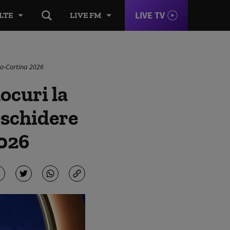
LIVE TV
LTE
LIVE FM
ano-Cortina 2026
locuri la
eschidere
2026