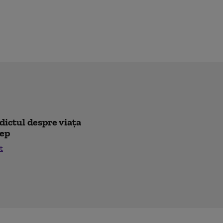
rdictul despre viața
lep
t