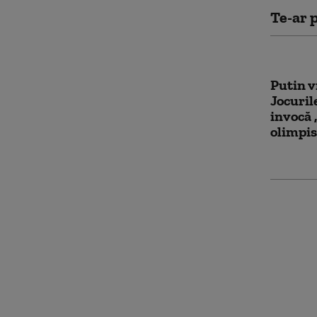
Te-ar p
Putin v
Jocuril
invocă 
olimpi
Ucrain
de desc
Parali
2026