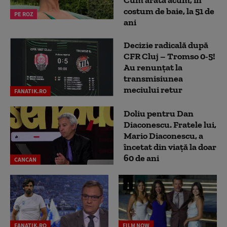
Cum arată acum, în
costum de baie, la 51 de
PE ROZ
ani
Decizie radicală după
CFR Cluj – Tromso 0-5!
Au renunțat la
transmisiunea
meciului retur
FANATIK.RO
Doliu pentru Dan
Diaconescu. Fratele lui,
Mario Diaconescu, a
încetat din viață la doar
60 de ani
CANCAN
FANATIK.RO
FILM NOW