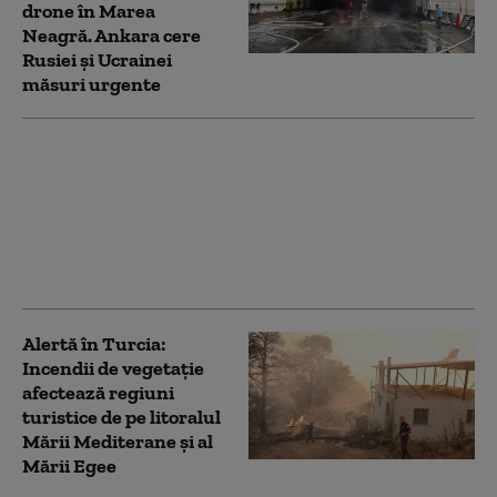
drone în Marea
Neagră. Ankara cere
Rusiei și Ucrainei
măsuri urgente
Kaan, avionul de
vânătoare de generația
a cincea al Turciei, face
un pas-cheie spre
înlocuirea F-16: test
reușit pe pistă
Alertă în Turcia:
Incendii de vegetație
afectează regiuni
turistice de pe litoralul
Mării Mediterane și al
Mării Egee