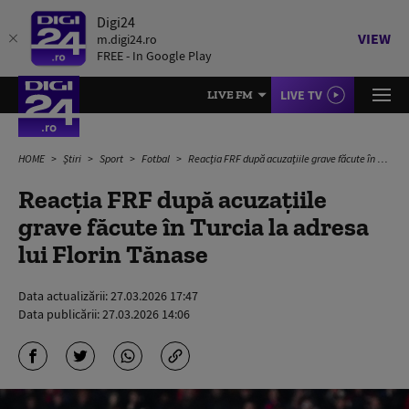
Digi24
VIEW
m.digi24.ro
FREE - In Google Play
LIVE TV
LIVE FM
HOME
Știri
Sport
Fotbal
Reacția FRF după acuzațiile grave făcute în Turcia la adresa lui Florin Tănase
Reacția FRF după acuzațiile
grave făcute în Turcia la adresa
lui Florin Tănase
Data actualizării:
27.03.2026 17:47
Data publicării:
27.03.2026 14:06