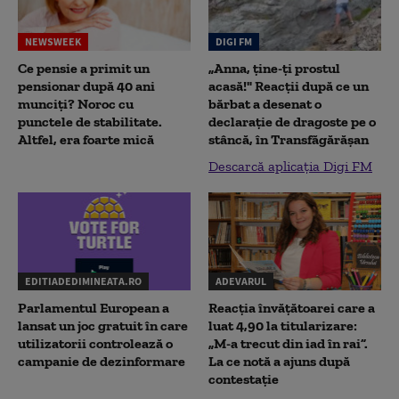
NEWSWEEK
DIGI FM
Ce pensie a primit un
„Anna, ţine-ţi prostul
pensionar după 40 ani
acasă!" Reacţii după ce un
munciți? Noroc cu
bărbat a desenat o
punctele de stabilitate.
declaraţie de dragoste pe o
Altfel, era foarte mică
stâncă, în Transfăgărăşan
Descarcă aplicația Digi FM
EDITIADEDIMINEATA.RO
ADEVARUL
Parlamentul European a
Reacția învățătoarei care a
lansat un joc gratuit în care
luat 4,90 la titularizare:
utilizatorii controlează o
„M-a trecut din iad în rai”.
campanie de dezinformare
La ce notă a ajuns după
contestație