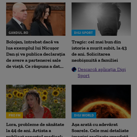
GANDUL.RO
DIGI SPORT
Bolojan, întrebat dacă va
Tragic: cel mai bun din
lua exemplul lui Nicușor
istorie a murit subit, la 43
Dan și va publica declarația
de ani. Solicitarea
de avere a partenerei sale
neobișnuită a familiei
de viață. Ce răspuns a dat...
Descarcă aplicația Digi
Sport
PRO FM
DIGI WORLD
Lora, probleme de sănătate
Așa arată cu adevărat
la 44 de ani. Artista a
Soarele. Cele mai detaliate
publicat raportul medical:
imagini realizate vreodată