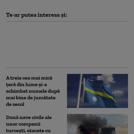
Te-ar putea interesa și:
Trei persoane au fost
trimise în judecată
după ce au adus în
România arme letale
cumpărate din Turcia
A treia cea mai mică
țară din lume și-a
schimbat numele după
mai bine de jumătate
de secol
Două nave civile ale
unor companii
turcești, atacate cu