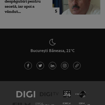
despăgubiri pentru
secetă, iar apoi a
5
vândut...
București Băneasa, 21°C