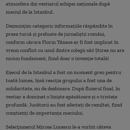
atmosfera din vestiarul echipei naționale după
meciul de la Istanbul.
Dezmințim categoric informațiile răspândite în
presa turcă și preluate de jurnaliștii români,
conform cărora Florin Tănase ar fi fost implicat în
vreun conflict cu unul dintre colegii săi! Știrea nu are
niciun fundament, fiind doar o invenție totală!
Eșecul de la Istanbul a fost un moment greu pentru
toată lumea, însă reacția grupului a fost una de
solidaritate, nu de dezbinare. După fluierul final, în
vestiar a dominat o liniște apăsătoare și o tristețe
profundă. Jucătorii au fost afectați de rezultat, fiind
conștienți de importanța meciului.
Selecționerul Mircea Lucescu le-a vorbit câteva