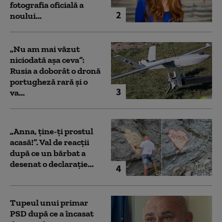
fotografia oficială a
2
noului...
„Nu am mai văzut
niciodată așa ceva”:
Rusia a doborât o dronă
portugheză rară și o
3
va...
„Anna, ţine-ţi prostul
acasă!”. Val de reacții
după ce un bărbat a
desenat o declarație...
4
Tupeul unui primar
PSD după ce a încasat