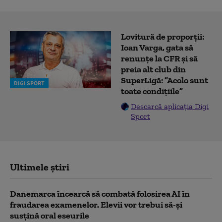
Lovitură de proporții:
Ioan Varga, gata să
renunțe la CFR și să
preia alt club din
SuperLigă: ”Acolo sunt
DIGI SPORT
toate condițiile”
Descarcă aplicația Digi
Sport
Ultimele știri
Danemarca încearcă să combată folosirea AI în
fraudarea examenelor. Elevii vor trebui să-şi
susţină oral eseurile