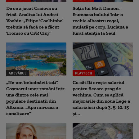
De ce a jucat Craiova cu
Soția lui Matt Damon,
frică. Analiza lui Andrei
frumoasa balului într-o
Vochin: „Filipe ‘Coelhinho’
rochie albastru regal,
trebuia să facă ce a făcut
mulată pe corp. Luciana a
Tromso cu CFR Cluj”
furat atenția la Seul
ADEVĂRUL
PLAYTECH
„Ne-am îmbolnăvit toți”.
Cu cât îți crește salariul
Coșmarul unor români într-
pentru fiecare prag de
una dintre cele mai
vechime. Cum se aplică
populare destinații din
majorările din noua Lege a
Albania: „Apa mirosea a
salarizării după 3, 5, 10, 15
canalizare”
și...