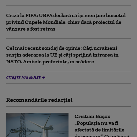
Criză la FIFA: UEFA declară că îşi menţine boicotul
privind Cupele Mondiale, chiar dacă proiectul de
vânzare a fost retras
Cel mai recent sondaj de opinie: Câți ucraineni
susțin aderarea la UE și câți sprijină intrarea în
NATO. Ambele preferințe, în scădere
CITEȘTE MAI MULTE
Recomandările redacţiei
Cristian Bușoi:
„Populația nu va fi
afectată de limitările
de consum”. Ce măsuri