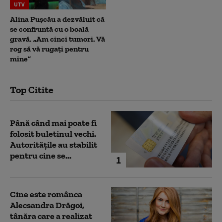
UTV
Alina Pușcău a dezvăluit că
se confruntă cu o boală
gravă. „Am cinci tumori. Vă
rog să vă rugați pentru
mine”
Top Citite
Până când mai poate fi
folosit buletinul vechi.
Autoritățile au stabilit
pentru cine se...
1
Cine este românca
Alecsandra Drăgoi,
tânăra care a realizat