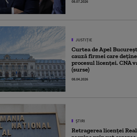
08.07.2026
JUSTIȚIE
Curtea de Apel București
cauză firmei care deține
procesul licenței. CNA v
(surse)
08.04.2026
ȘTIRI
Retragerea licenței Real
respins prin vot cererea