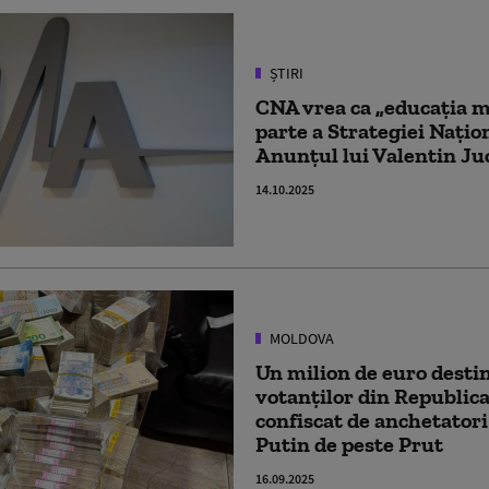
ȘTIRI
CNA vrea ca „educația m
parte a Strategiei Națio
Anunțul lui Valentin Ju
14.10.2025
MOLDOVA
Un milion de euro destin
votanților din Republic
confiscat de anchetatori
Putin de peste Prut
16.09.2025