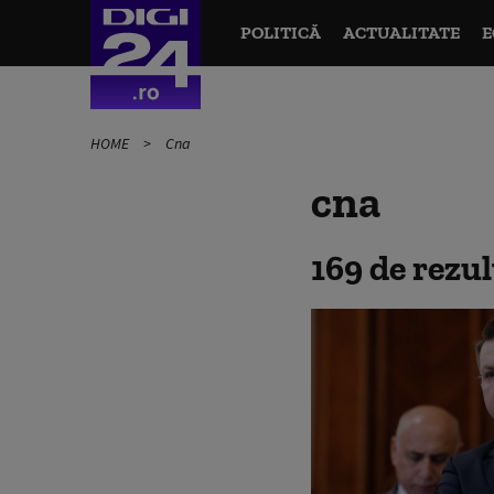
POLITICĂ
ACTUALITATE
E
HOME
Cna
cna
169 de rezu