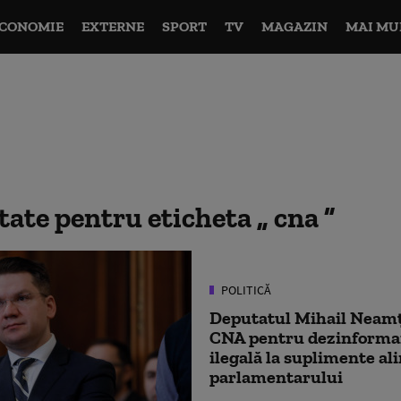
CONOMIE
EXTERNE
SPORT
TV
MAGAZIN
MAI MU
ltate pentru eticheta
cna
POLITICĂ
Deputatul Mihail Neamț
CNA pentru dezinformar
ilegală la suplimente al
parlamentarului