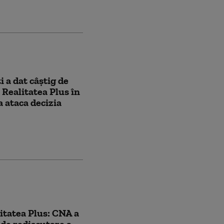
 a dat câștig de
 Realitatea Plus în
a ataca decizia
itatea Plus: CNA a
 de rediscutare a