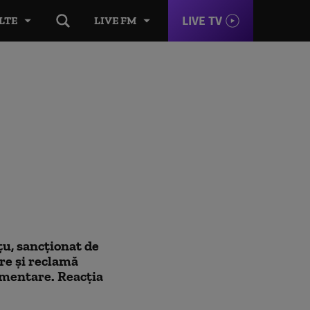
LIVE TV
LTE
LIVE FM
u, sancționat de
e și reclamă
imentare. Reacția