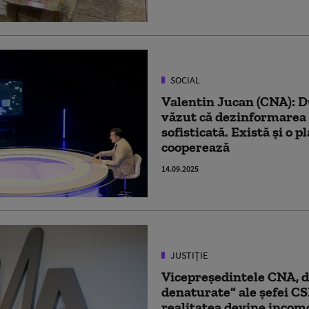
SOCIAL
Valentin Jucan (CNA): D
văzut că dezinformarea 
sofisticată. Există și o 
cooperează
14.09.2025
JUSTIȚIE
Vicepreședintele CNA, d
denaturate” ale șefei C
realitatea devine incom