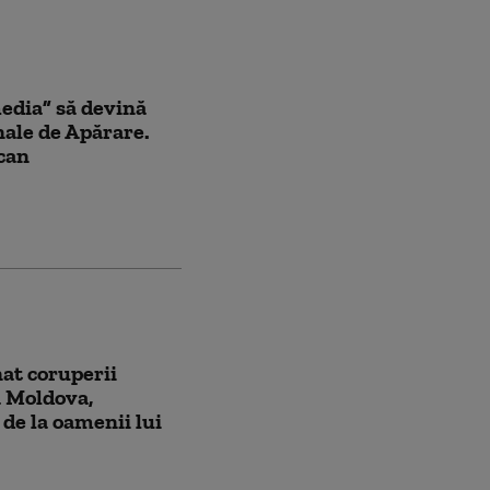
edia” să devină
nale de Apărare.
can
at coruperii
a Moldova,
 de la oamenii lui