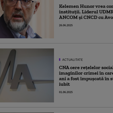
Kelemen Hunor vrea co
instituții. Liderul UDM
ANCOM și CNCD cu Avoc
26.06.2025
ACTUALITATE
CNA cere rețelelor socia
imaginilor crimei în car
ani a fost împușcată în s
iubit
01.06.2025