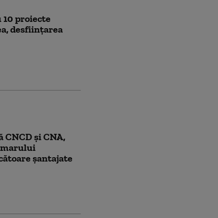
u 10 proiecte
ea, desfiinţarea
ă CNCD și CNA,
rimarului
cătoare șantajate