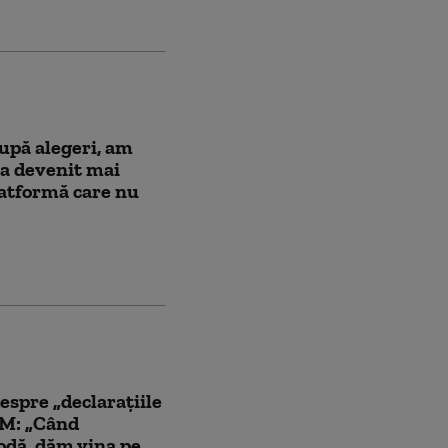
upă alegeri, am
a devenit mai
platformă care nu
espre „declarațiile
SM: „Când
odă, dăm vina pe