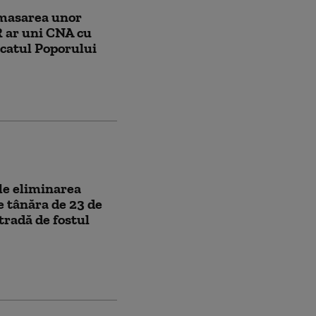
masarea unor
R ar uni CNA cu
atul Poporului
le eliminarea
e tânăra de 23 de
tradă de fostul