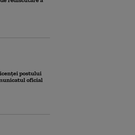
icenței postului
unicatul oficial