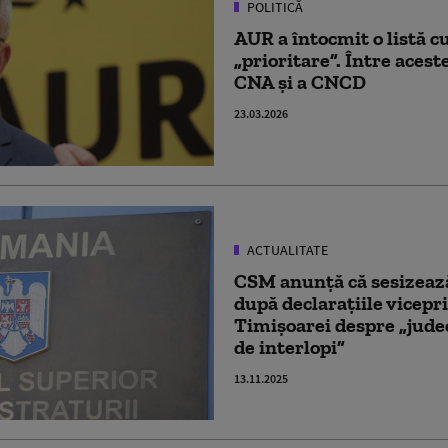
POLITICĂ
AUR a întocmit o listă c
„prioritare”. Între acest
CNA şi a CNCD
23.03.2026
ACTUALITATE
CSM anunță că sesizeaz
după declarațiile vicep
Timișoarei despre „jude
de interlopi”
13.11.2025