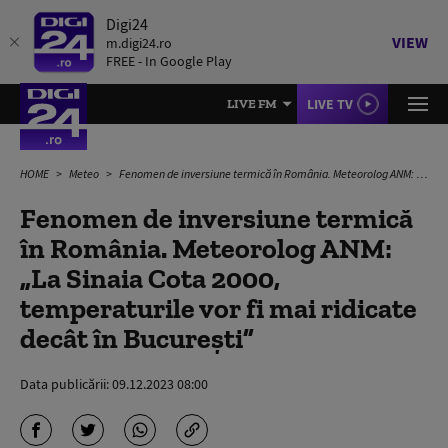
Digi24
VIEW
m.digi24.ro
FREE - In Google Play
LIVE TV
LIVE FM
HOME
Meteo
Fenomen de inversiune termică în România. Meteorolog ANM: „La Sinaia Cota 2000, temperaturile vor fi mai ridicate decât în București”
Fenomen de inversiune termică
în România. Meteorolog ANM:
„La Sinaia Cota 2000,
temperaturile vor fi mai ridicate
decât în București”
Data publicării:
09.12.2023 08:00