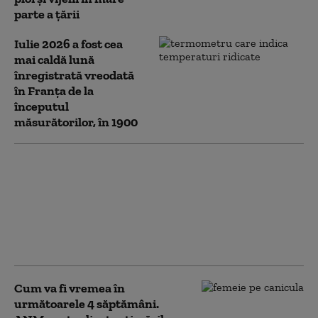
parte a țării
Iulie 2026 a fost cea
mai caldă lună
înregistrată vreodată
în Franța de la
începutul
măsurătorilor, în 1900
Căldură extremă în
România: Alerte Cod
roşu de caniculă în mai
multe judeţe. Zonele
unde sunt așteptate
ploi
Cum va fi vremea în
următoarele 4 săptămâni.