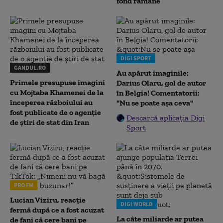
fond rămâne”
DIGI SPORT
GANDUL.RO
Au apărut imaginile:
Primele presupuse imagini
Darius Olaru, gol de autor
cu Mojtaba Khamenei de la
în Belgia! Comentatorii:
începerea războiului au
"Nu se poate așa ceva"
fost publicate de o agenție
Descarcă aplicația Digi
de știri de stat din Iran
Sport
PRO FM
Lucian Viziru, reacție
DIGI WORLD
fermă după ce a fost acuzat
La câte miliarde ar putea
de fani că cere bani pe