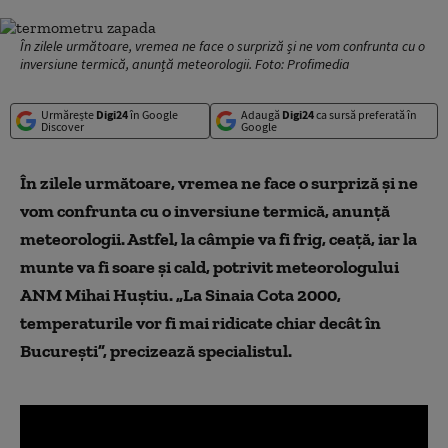
În zilele următoare, vremea ne face o surpriză și ne vom confrunta cu o
inversiune termică, anunță meteorologii. Foto: Profimedia
Urmărește
Digi24
în Google
Adaugă
Digi24
ca sursă preferată în
Discover
Google
În zilele următoare, vremea ne face o surpriză și ne
vom confrunta cu o inversiune termică, anunță
meteorologii. Astfel, la câmpie va fi frig, ceață, iar la
munte va fi soare și cald, potrivit meteorologului
ANM Mihai Huștiu. „La Sinaia Cota 2000,
temperaturile vor fi mai ridicate chiar decât în
București”, precizează specialistul.