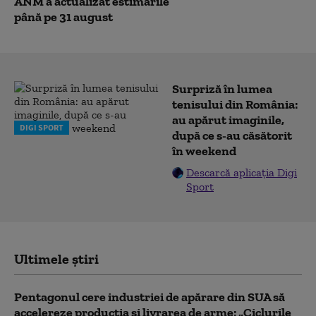
ANM a actualizat estimările
până pe 31 august
Surpriză în lumea
tenisului din România:
au apărut imaginile,
DIGI SPORT
după ce s-au căsătorit
în weekend
Descarcă aplicația Digi
Sport
Ultimele știri
Pentagonul cere industriei de apărare din SUA să
accelereze producția și livrarea de arme: „Ciclurile