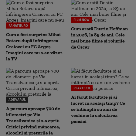
FILM NOW
FANATIK.RO
Cum arată Dustin Hoffman
Cum a fost surprins Mihai
în 2026, la 89 de ani. Cele
Rotaru după înfrângerea
mai bune filme și rolurile
Craiovei cu FC Argeș.
de Oscar
Imagini care nu s-au văzut
la TV
PLAYTECH
Ai făcut facultate și ai
ADEVĂRUL
lucrat în același timp? Ce
A parcurs aproape 700 de
se întâmplă cu anii de
kilometri pe Via
vechime la calcularea
Transilvanica și s-a oprit.
pensiei
Critici privind mâncarea,
alcoolul și prețurile la