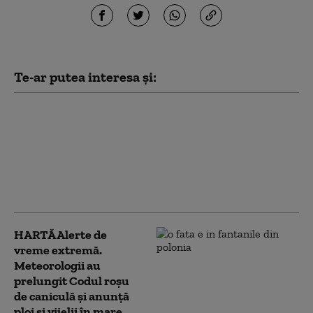
Te-ar putea interesa și:
Ziua extremelor
meteorologice:
caniculă în sud, vijelii
în vestul și centrul
țării. ANM a emis trei
coduri galbene HARTĂ
HARTĂ Alerte de
vreme extremă.
Meteorologii au
prelungit Codul roșu
de caniculă și anunță
ploi și vijelii în mare