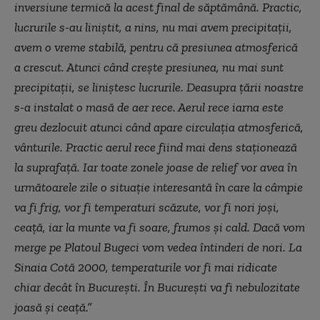
inversiune termică la acest final de săptămână. Practic,
lucrurile s-au liniștit, a nins, nu mai avem precipitații,
avem o vreme stabilă, pentru că presiunea atmosferică
a crescut. Atunci când crește presiunea, nu mai sunt
precipitații, se liniștesc lucrurile. Deasupra țării noastre
s-a instalat o masă de aer rece. Aerul rece iarna este
greu dezlocuit atunci când apare circulația atmosferică,
vânturile. Practic aerul rece fiind mai dens staționează
la suprafață. Iar toate zonele joase de relief vor avea în
următoarele zile o situație interesantă în care la câmpie
va fi frig, vor fi temperaturi scăzute, vor fi nori joși,
ceață, iar la munte va fi soare, frumos și cald. Dacă vom
merge pe Platoul Bugeci vom vedea întinderi de nori. La
Sinaia Cotă 2000, temperaturile vor fi mai ridicate
chiar decât în București. În București va fi nebulozitate
joasă și ceață.”