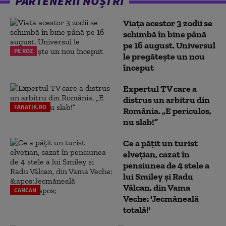
PARTENERII NOȘTRI
Viața acestor 3 zodii se
schimbă în bine până
pe 16 august. Universul
PE ROZ
le pregătește un nou
început
Expertul TV care a
distrus un arbitru din
FANATIK.RO
România. „E periculos,
nu slab!”
Ce a pățit un turist
elvețian, cazat în
pensiunea de 4 stele a
lui Smiley și Radu
Vâlcan, din Vama
CANCAN
Veche: 'Jecmăneală
totală!'