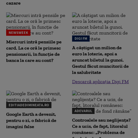
cazare
NEWSWEEK
DIGI FM
Miercuri intră pensiile pe
A câștigat un milion de
card. La ce oră le primesc
euro la loterie, apoi a
pensionarii, în funcție de
aruncat biletul la gunoi.
banca la care au cont?
Gestul făcut muncitorii de
la salubritate
Descarcă aplicația Digi FM
EDITIADEDIMINEATA.RO
ADEVARUL
Google Earth a devenit,
Controalele sau neglijența?
pentru o zi, o fabrică de
Ce a ucis, de fapt, litoralul
imagini false
românesc: „Problema de