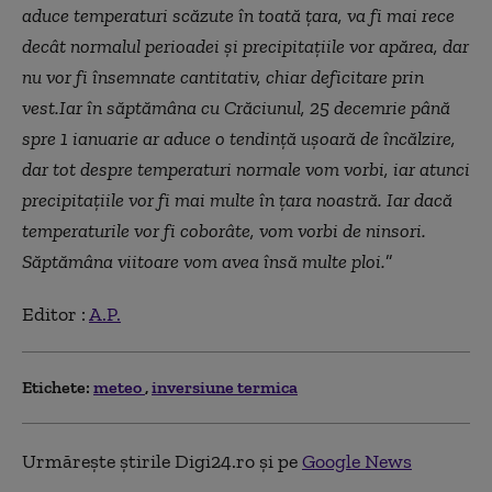
aduce temperaturi scăzute în toată țara, va fi mai rece
decât normalul perioadei și precipitațiile vor apărea, dar
nu vor fi însemnate cantitativ, chiar deficitare prin
vest.Iar în săptămâna cu Crăciunul, 25 decemrie până
spre 1 ianuarie ar aduce o tendință ușoară de încălzire,
dar tot despre temperaturi normale vom vorbi, iar atunci
precipitațiile vor fi mai multe în țara noastră. Iar dacă
temperaturile vor fi coborâte, vom vorbi de ninsori.
Săptămâna viitoare vom avea însă multe ploi.
”
Editor :
A.P.
Etichete:
meteo
inversiune termica
Urmărește știrile Digi24.ro și pe
Google News