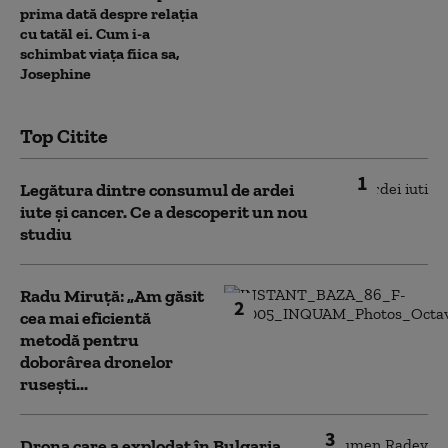
prima dată despre relația
cu tatăl ei. Cum i-a
schimbat viața fiica sa,
Josephine
Top Citite
1
Legătura dintre consumul de ardei
iute și cancer. Ce a descoperit un nou
studiu
Radu Miruță: „Am găsit
2
cea mai eficientă
metodă pentru
doborârea dronelor
rusești...
3
Drona care a explodat în Bulgaria,