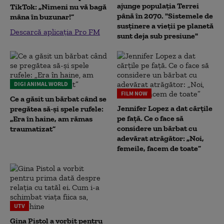
ajunge populația Terrei
TikTok: „Nimeni nu vă bagă
până în 2070. "Sistemele de
mâna în buzunar!”
susținere a vieții pe planetă
Descarcă aplicația Pro FM
sunt deja sub presiune"
DIGI ANIMAL WORLD
FILM NOW
Ce a găsit un bărbat când se
Jennifer Lopez a dat cărțile
pregătea să-și spele rufele:
pe față. Ce o face să
„Era în haine, am rămas
considere un bărbat cu
traumatizat”
adevărat atrăgător: „Noi,
femeile, facem de toate”
UTV
Gina Pistol a vorbit pentru