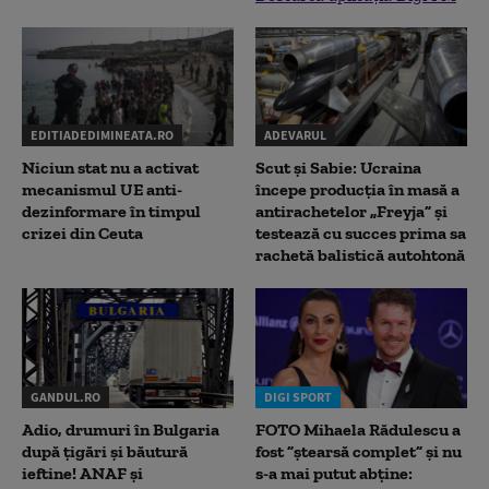
EDITIADEDIMINEATA.RO
ADEVARUL
Niciun stat nu a activat
Scut și Sabie: Ucraina
mecanismul UE anti-
începe producția în masă a
dezinformare în timpul
antirachetelor „Freyja” și
crizei din Ceuta
testează cu succes prima sa
rachetă balistică autohtonă
GANDUL.RO
DIGI SPORT
Adio, drumuri în Bulgaria
FOTO Mihaela Rădulescu a
după țigări și băutură
fost ”ștearsă complet” și nu
ieftine! ANAF și
s-a mai putut abține: