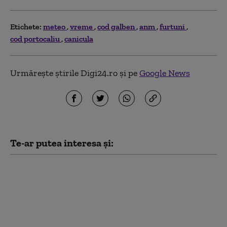
Etichete:
meteo
vreme
cod galben
anm
furtuni
cod portocaliu
canicula
Urmărește știrile Digi24.ro și pe
Google News
Te-ar putea interesa și:
Ziua extremelor
meteorologice:
caniculă în sud, vijelii
în vestul și centrul
țării. ANM a emis trei
coduri galbene HARTĂ