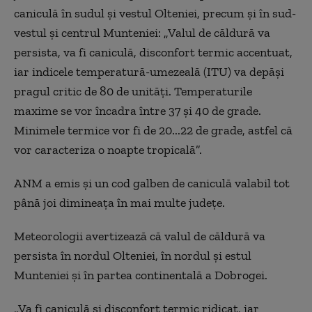
caniculă în sudul și vestul Olteniei, precum și în sud-
vestul și centrul Munteniei: „Valul de căldură va
persista, va fi caniculă, disconfort termic accentuat,
iar indicele temperatură-umezeală (ITU) va depăși
pragul critic de 80 de unități. Temperaturile
maxime se vor încadra între 37 și 40 de grade.
Minimele termice vor fi de 20...22 de grade, astfel că
vor caracteriza o noapte tropicală”.
ANM a emis și un cod galben de caniculă valabil tot
până joi dimineața în mai multe județe.
Meteorologii avertizează că valul de căldură va
persista în nordul Olteniei, în nordul și estul
Munteniei și în partea continentală a Dobrogei.
„Va fi caniculă și disconfort termic ridicat, iar