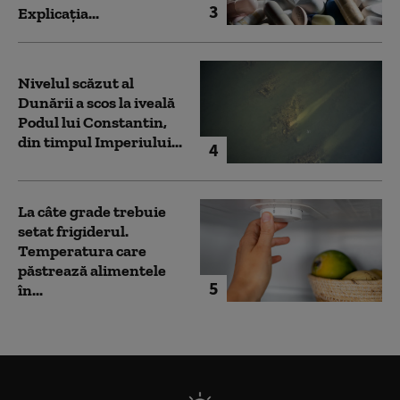
3
Explicația...
Nivelul scăzut al
Dunării a scos la iveală
Podul lui Constantin,
din timpul Imperiului...
4
La câte grade trebuie
setat frigiderul.
Temperatura care
păstrează alimentele
5
în...