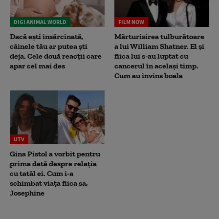
DIGI ANIMAL WORLD
FILM NOW
Dacă ești însărcinată,
Mărturisirea tulburătoare
câinele tău ar putea ști
a lui William Shatner. El și
deja. Cele două reacții care
fiica lui s-au luptat cu
apar cel mai des
cancerul în același timp.
Cum au învins boala
UTV
Gina Pistol a vorbit pentru
prima dată despre relația
cu tatăl ei. Cum i-a
schimbat viața fiica sa,
Josephine