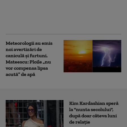
caniculei. „Locuitorii
Capitalei nu sunt
afectați: apa caldă
menajeră este
asigurată”
Meteorologii au emis
noi avertizări de
caniculă și furtuni.
Mateescu: Ploile „nu
vor compensa lipsa
acută” de apă
Kim Kardashian speră
la "nunta secolului",
după doar câteva luni
de relație