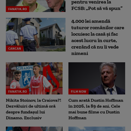
pentru venirea la
FCSB: „Pot să vă spun”
FANATIK.RO
4.000 lei amendă
tuturor românilor care
locuiesc la casă și fac
acest lucru în curte,
crezând că nu îi vede
CANCAN
nimeni
FANATIK.RO
FILM NOW
Nikita Stoinov, la Craiova?!
Cum arată Dustin Hoffman
Dezvăluiri de ultimă oră
în 2026, la 89 de ani. Cele
despre fundașul lui
mai bune filme cu Dustin
Dinamo. Exclusiv
Hoffman