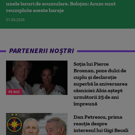
unele lacuri de acumulare. Bolojan: Acum sunt
reumplute aceste baraje
07.08.2026
PARTENERII NOȘTRI
Soția lui Pierce
Brosnan, poze dulci de
cuplu și declarație
superbă la aniversarea
căsniciei: Abia aștept
PE ROZ
următorii 25 de ani
împreună
Dan Petrescu, prima
reacție despre
interesul lui Gigi Becali