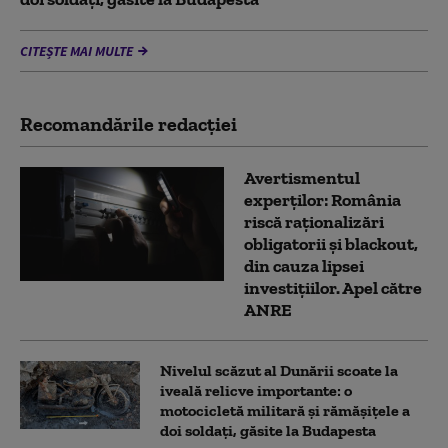
CITEȘTE MAI MULTE
Recomandările redacţiei
Avertismentul
experților: România
riscă raționalizări
obligatorii și blackout,
din cauza lipsei
investițiilor. Apel către
ANRE
Nivelul scăzut al Dunării scoate la
iveală relicve importante: o
motocicletă militară și rămășițele a
doi soldați, găsite la Budapesta