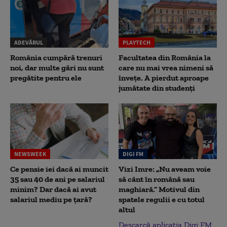
ADEVĂRUL
PLAYTECH
România cumpără trenuri
Facultatea din România la
noi, dar multe gări nu sunt
care nu mai vrea nimeni să
pregătite pentru ele
înveţe. A pierdut aproape
jumătate din studenţi
NEWSWEEK
DIGI FM
Ce pensie iei dacă ai muncit
Vizi Imre: „Nu aveam voie
35 sau 40 de ani pe salariul
să cânt în română sau
minim? Dar dacă ai avut
maghiară.” Motivul din
salariul mediu pe țară?
spatele regulii e cu totul
altul
Descarcă aplicația Digi FM