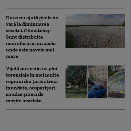
De ce nu ajută ploile de
vară la diminuarea
secetei. Climatolog:
Sunt distribuite
neuniform și nu acolo
unde este nevoie mai
mare
Vijelii puternice și ploi
torențiale în mai multe
regiuni din țară: străzi
inundate, acoperișuri
smulse și zeci de
mașini avariate
Elcen a oprit CET
Grozăveşti, din cauza