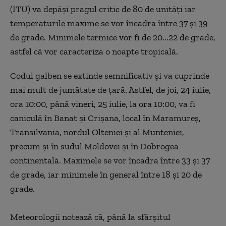
(ITU) va depăşi pragul critic de 80 de unităţi iar
temperaturile maxime se vor încadra între 37 şi 39
de grade. Minimele termice vor fi de 20...22 de grade,
astfel că vor caracteriza o noapte tropicală.
Codul galben se extinde semnificativ şi va cuprinde
mai mult de jumătate de ţară. Astfel, de joi, 24 iulie,
ora 10:00, până vineri, 25 iulie, la ora 10:00, va fi
caniculă în Banat şi Crişana, local în Maramureş,
Transilvania, nordul Olteniei şi al Munteniei,
precum şi în sudul Moldovei şi în Dobrogea
continentală. Maximele se vor încadra între 33 şi 37
de grade, iar minimele în general între 18 şi 20 de
grade.
Meteorologii notează că, până la sfârşitul