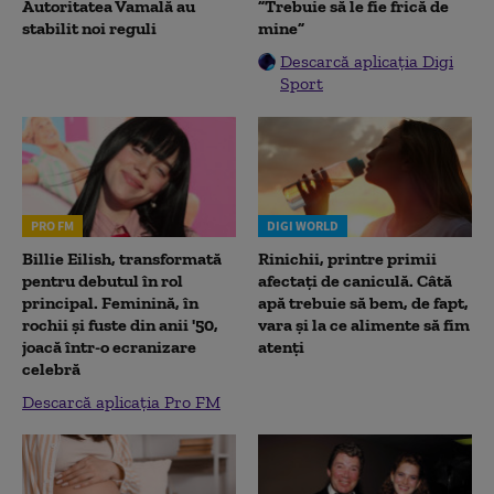
Autoritatea Vamală au
”Trebuie să le fie frică de
stabilit noi reguli
mine”
Descarcă aplicația Digi
Sport
PRO FM
DIGI WORLD
Billie Eilish, transformată
Rinichii, printre primii
pentru debutul în rol
afectați de caniculă. Câtă
principal. Feminină, în
apă trebuie să bem, de fapt,
rochii și fuste din anii '50,
vara și la ce alimente să fim
joacă într-o ecranizare
atenți
celebră
Descarcă aplicația Pro FM