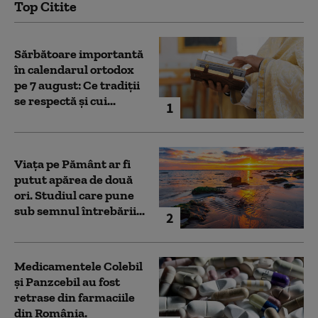
Top Citite
Sărbătoare importantă
în calendarul ortodox
pe 7 august: Ce tradiții
se respectă și cui...
1
Viața pe Pământ ar fi
putut apărea de două
ori. Studiul care pune
sub semnul întrebării...
2
Medicamentele Colebil
și Panzcebil au fost
retrase din farmaciile
din România.