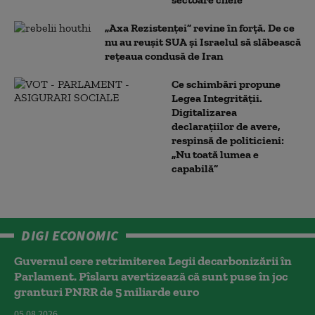
„Axa Rezistenței” revine în forță. De ce
nu au reușit SUA și Israelul să slăbească
rețeaua condusă de Iran
Ce schimbări propune
Legea Integrității.
Digitalizarea
declarațiilor de avere,
respinsă de politicieni:
„Nu toată lumea e
capabilă”
DIGI ECONOMIC
Guvernul cere retrimiterea Legii decarbonizării în
Parlament. Pîslaru avertizează că sunt puse în joc
granturi PNRR de 5 miliarde euro
05.08.2026