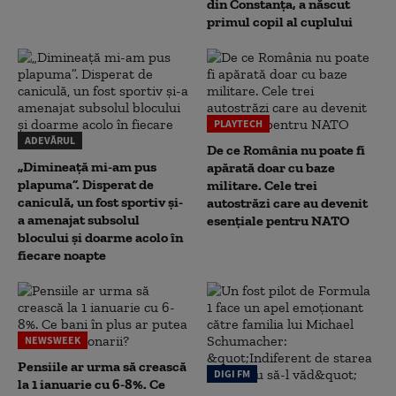
din Constanța, a născut
primul copil al cuplului
PLAYTECH
ADEVĂRUL
De ce România nu poate fi
„Dimineață mi-am pus
apărată doar cu baze
plapuma”. Disperat de
militare. Cele trei
caniculă, un fost sportiv și-
autostrăzi care au devenit
a amenajat subsolul
esențiale pentru NATO
blocului și doarme acolo în
fiecare noapte
NEWSWEEK
Pensiile ar urma să crească
DIGI FM
la 1 ianuarie cu 6-8%. Ce