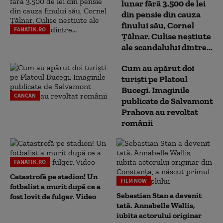
lunar fără 3.500 de lei
din pensie din cauza
finului său, Cornel
FANATIK.RO
Țălnar. Culise neștiute
ale scandalului dintre...
Cum au apărut doi
turiști pe Platoul
Bucegi. Imaginile
CANCAN
publicate de Salvamont
Prahova au revoltat
românii
FANATIK.RO
Catastrofă pe stadion! Un
FILM NOW
fotbalist a murit după ce a
Sebastian Stan a devenit
fost lovit de fulger. Video
tată. Annabelle Wallis,
iubita actorului originar