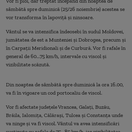
Vor fi ploi, dar treptat începând din noaptea de
sâmbătă spre duminică (25/26 noiembrie) acestea se
vor transforma în lapoviță și ninsoare.
Vântul se va intensifica îndeosebi în sudul Moldovei,
jumătatea de est a Munteniei și Dobrogea, precum și
în Carpații Meridionali și de Curbură. Vor fi rafale în
general de 60...75 km/h, intervale cu viscol și
vizibilitate scăzută.
Din noaptea de sâmbătă spre duminică la ora 16.00,
va fi în vigoare un cod portocaliu de viscol.
Vor fi afectate județele Vrancea, Galați, Buzău,
Brăila, Ialomița, Călărași, Tulcea și Constanța unde
va ninge și va fi viscol. Vântul va avea intensificări
susținute cu rafale de 75...85 km/h, iar vizibilitatea