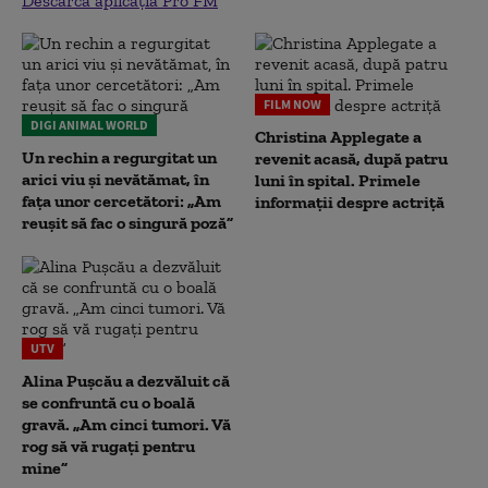
Descarcă aplicația Pro FM
FILM NOW
DIGI ANIMAL WORLD
Christina Applegate a
Un rechin a regurgitat un
revenit acasă, după patru
arici viu și nevătămat, în
luni în spital. Primele
fața unor cercetători: „Am
informații despre actriță
reușit să fac o singură poză”
UTV
Alina Pușcău a dezvăluit că
se confruntă cu o boală
gravă. „Am cinci tumori. Vă
rog să vă rugați pentru
mine”