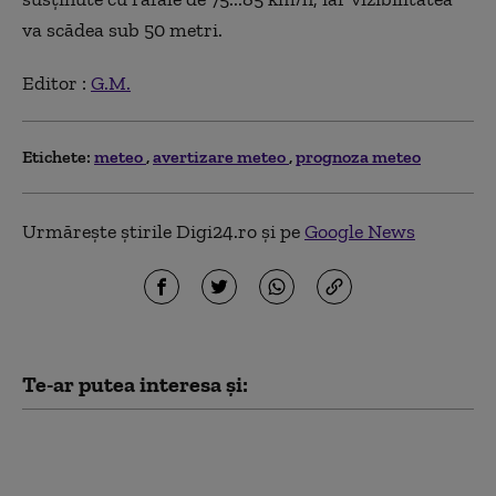
va scădea sub 50 metri.
Editor :
G.M.
Etichete:
meteo
avertizare meteo
prognoza meteo
Urmărește știrile Digi24.ro și pe
Google News
Te-ar putea interesa și:
Meteorologii anunță
trei zile de caniculă cu
temperaturi extreme,