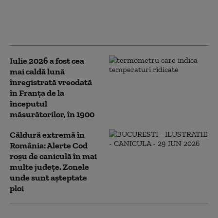
nopţi tropicale şi
instabilitate. Zonele
afectate de cod roșu
Iulie 2026 a fost cea
mai caldă lună
înregistrată vreodată
în Franța de la
începutul
măsurătorilor, în 1900
Căldură extremă în
România: Alerte Cod
roşu de caniculă în mai
multe judeţe. Zonele
unde sunt așteptate
ploi