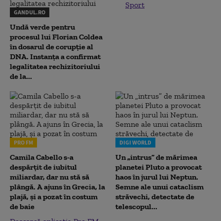
Sport
GANDUL.RO
Undă verde pentru
procesul lui Florian Coldea
în dosarul de corupție al
DNA. Instanța a confirmat
legalitatea rechizitoriului
de la...
PRO FM
DIGI WORLD
Camila Cabello s-a
Un „intrus” de mărimea
despărțit de iubitul
planetei Pluto a provocat
miliardar, dar nu stă să
haos în jurul lui Neptun.
plângă. A ajuns în Grecia, la
Semne ale unui cataclism
plajă, și a pozat în costum
străvechi, detectate de
de baie
telescopul...