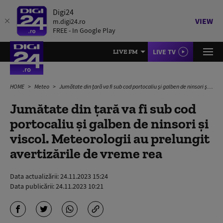
Digi24
VIEW
m.digi24.ro
FREE - In Google Play
LIVE TV
LIVE FM
HOME
Meteo
Jumătate din țară va fi sub cod portocaliu și galben de ninsori și viscol. Meteorologii au prelungit avertizările de vreme rea
Jumătate din țară va fi sub cod
portocaliu și galben de ninsori și
viscol. Meteorologii au prelungit
avertizările de vreme rea
Data actualizării:
24.11.2023 15:24
Data publicării:
24.11.2023 10:21