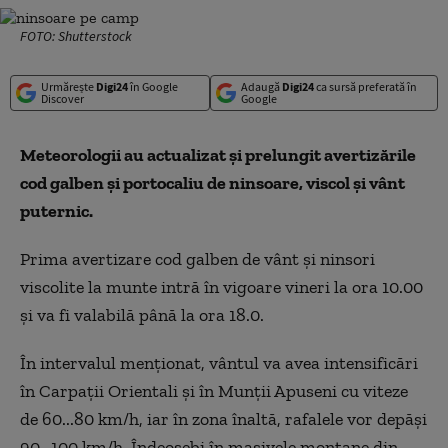
FOTO: Shutterstock
Urmărește
Digi24
în Google
Adaugă
Digi24
ca sursă preferată în
Discover
Google
Meteorologii au actualizat și prelungit avertizările
cod galben și portocaliu de ninsoare, viscol și vânt
puternic.
Prima avertizare cod galben de vânt și ninsori
viscolite la munte intră în vigoare vineri la ora 10.00
și va fi valabilă până la ora 18.0.
În intervalul menționat, vântul va avea intensificări
în Carpații Orientali și în Munții Apuseni cu viteze
de 60...80 km/h, iar în zona înaltă, rafalele vor depăși
90…100 km/h. Îndeosebi în masivele montane din