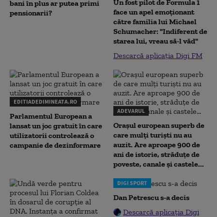
Un fost pilot de Formula 1
bani în plus ar putea primi
face un apel emoționant
pensionarii?
către familia lui Michael
Schumacher: "Indiferent de
starea lui, vreau să-l văd"
Descarcă aplicația Digi FM
EDITIADEDIMINEATA.RO
ADEVARUL
Parlamentul European a
Orașul european superb de
lansat un joc gratuit în care
care mulți turiști nu au
utilizatorii controlează o
auzit. Are aproape 900 de
campanie de dezinformare
ani de istorie, străduțe de
poveste, canale și castele...
DIGI SPORT
Dan Petrescu s-a decis
Descarcă aplicația Digi