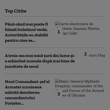
Top Citite
Până când mai poate fi
folosit buletinul vechi.
1
Autoritățile au stabilit
pentru cine se...
2
A treia cea mai mică țară din lume și-
a schimbat numele după mai bine de
jumătate de secol
Noul Comandant-șef al
Armatei ucrainene
solicită demiterea
3
comandantului
Forțelor...