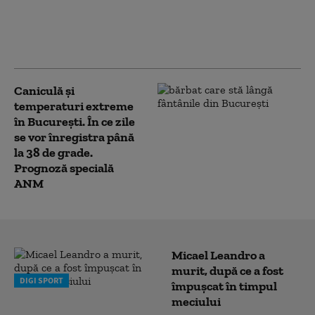
Cum va fi vremea în
următoarele 4 săptămâni.
ANM a actualizat estimările
până pe 31 august
Caniculă şi
temperaturi extreme
în Bucureşti. În ce zile
se vor înregistra până
la 38 de grade.
Prognoză specială
ANM
Micael Leandro a
murit, după ce a fost
DIGI SPORT
împușcat în timpul
meciului