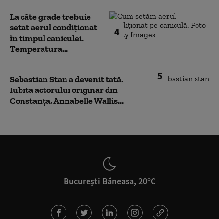
La câte grade trebuie
setat aerul condiționat
4
în timpul caniculei.
Temperatura...
5
Sebastian Stan a devenit tată.
Iubita actorului originar din
Constanța, Annabelle Wallis...
București Băneasa, 20°C