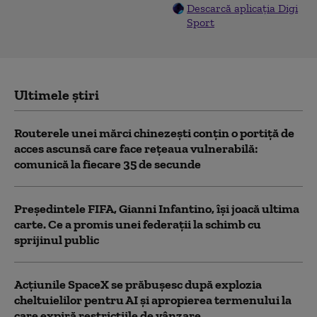
Descarcă aplicația Digi
Sport
Ultimele știri
Routerele unei mărci chinezești conțin o portiță de
acces ascunsă care face rețeaua vulnerabilă:
comunică la fiecare 35 de secunde
Președintele FIFA, Gianni Infantino, îşi joacă ultima
carte. Ce a promis unei federații la schimb cu
sprijinul public
Acţiunile SpaceX se prăbuşesc după explozia
cheltuielilor pentru AI şi apropierea termenului la
care expiră restricţiile de vânzare