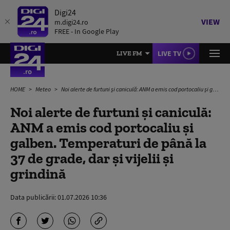
Digi24
VIEW
m.digi24.ro
FREE - In Google Play
LIVE TV
LIVE FM
HOME
Meteo
Noi alerte de furtuni și caniculă: ANM a emis cod portocaliu și galben. Temperaturi de până la 37 de grade, dar și vijelii și grindină
Noi alerte de furtuni și caniculă:
ANM a emis cod portocaliu și
galben. Temperaturi de până la
37 de grade, dar și vijelii și
grindină
Data publicării:
01.07.2026 10:36