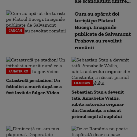
ale scandalului dintre...
Cum au apărut doi
turiști pe Platoul
Bucegi. Imaginile
CANCAN
publicate de Salvamont
Prahova au revoltat
românii
FANATIK.RO
Catastrofă pe stadion! Un
FILM NOW
fotbalist a murit după ce a
Sebastian Stan a devenit
fost lovit de fulger. Video
tată. Annabelle Wallis,
iubita actorului originar
din Constanța, a născut
primul copil al cuplului