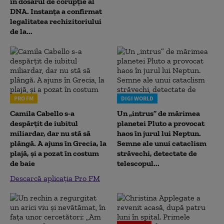
în dosarul de corupție al
DNA. Instanța a confirmat
legalitatea rechizitoriului
de la...
PRO FM
DIGI WORLD
Camila Cabello s-a
Un „intrus” de mărimea
despărțit de iubitul
planetei Pluto a provocat
miliardar, dar nu stă să
haos în jurul lui Neptun.
plângă. A ajuns în Grecia, la
Semne ale unui cataclism
plajă, și a pozat în costum
străvechi, detectate de
de baie
telescopul...
Descarcă aplicația Pro FM