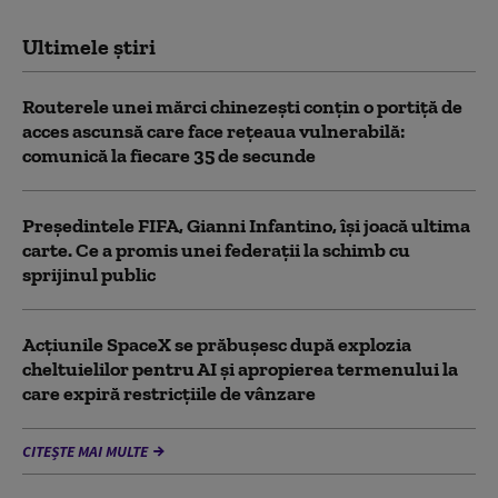
Ultimele știri
Routerele unei mărci chinezești conțin o portiță de
acces ascunsă care face rețeaua vulnerabilă:
comunică la fiecare 35 de secunde
Președintele FIFA, Gianni Infantino, îşi joacă ultima
carte. Ce a promis unei federații la schimb cu
sprijinul public
Acţiunile SpaceX se prăbuşesc după explozia
cheltuielilor pentru AI şi apropierea termenului la
care expiră restricţiile de vânzare
CITEȘTE MAI MULTE