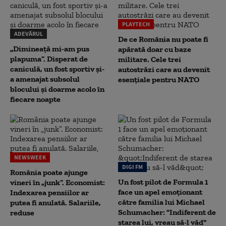
PLAYTECH
ADEVĂRUL
De ce România nu poate fi
„Dimineață mi-am pus
apărată doar cu baze
plapuma”. Disperat de
militare. Cele trei
caniculă, un fost sportiv și-
autostrăzi care au devenit
a amenajat subsolul
esențiale pentru NATO
blocului și doarme acolo în
fiecare noapte
NEWSWEEK
DIGI FM
România poate ajunge
Un fost pilot de Formula 1
vineri în „junk”. Economist:
face un apel emoționant
Indexarea pensiilor ar
către familia lui Michael
putea fi anulată. Salariile,
Schumacher: "Indiferent de
reduse
starea lui, vreau să-l văd"