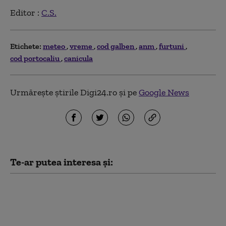
Editor :
C.S.
Etichete:
meteo
vreme
cod galben
anm
furtuni
cod portocaliu
canicula
Urmărește știrile Digi24.ro și pe
Google News
Te-ar putea interesa și:
Meteorologii anunță
trei zile de caniculă cu
temperaturi extreme,
nopţi tropicale şi