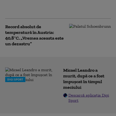
ce măsuri trebuie să ia
și când să sune la 112
Record absolut de
temperatură în Austria:
40,8°C. „Vremea aceasta este
un dezastru”
Micael Leandro a
murit, după ce a fost
DIGI SPORT
împușcat în timpul
meciului
Descarcă aplicația Digi
Sport