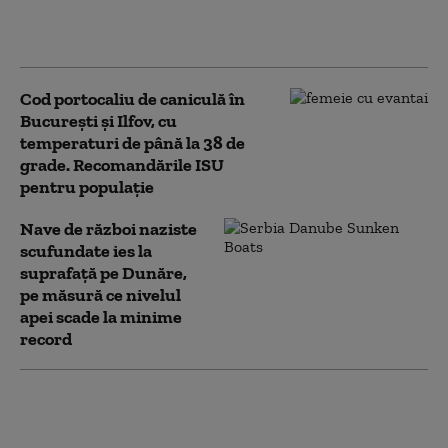
instabilitate. Zonele
afectate de cod roșu
Cod portocaliu de caniculă în
București și Ilfov, cu
temperaturi de până la 38 de
grade. Recomandările ISU
pentru populație
Nave de război naziste
scufundate ies la
suprafață pe Dunăre,
pe măsură ce nivelul
apei scade la minime
record
Canicula lovește
România. Raed Arafat
le transmite românilor