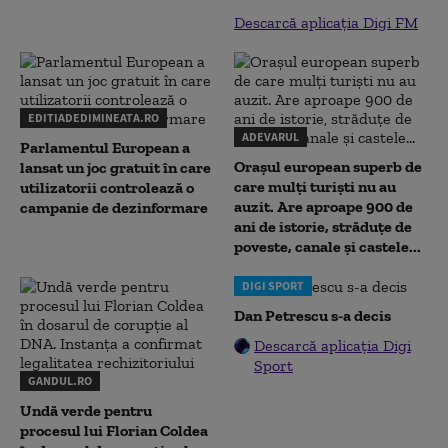
Descarcă aplicația Digi FM
EDITIADEDIMINEATA.RO
ADEVARUL
Parlamentul European a
Orașul european superb de
lansat un joc gratuit în care
care mulți turiști nu au
utilizatorii controlează o
auzit. Are aproape 900 de
campanie de dezinformare
ani de istorie, străduțe de
poveste, canale și castele...
DIGI SPORT
Dan Petrescu s-a decis
Descarcă aplicația Digi
Sport
GANDUL.RO
Undă verde pentru
procesul lui Florian Coldea