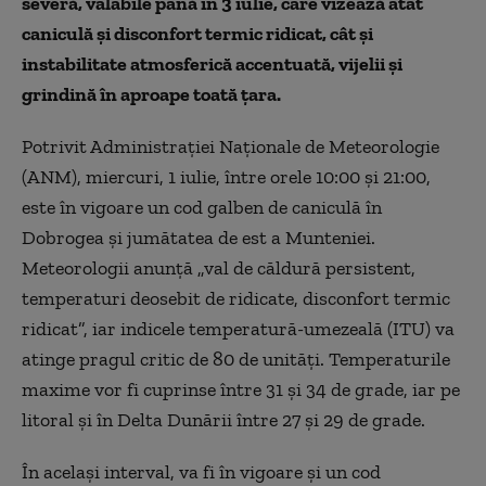
severă, valabile până în 3 iulie, care vizează atât
caniculă și disconfort termic ridicat, cât și
instabilitate atmosferică accentuată, vijelii și
grindină în aproape toată țara.
Potrivit Administrației Naționale de Meteorologie
(ANM), miercuri, 1 iulie, între orele 10:00 și 21:00,
este în vigoare un cod galben de caniculă în
Dobrogea și jumătatea de est a Munteniei.
Meteorologii anunță „val de căldură persistent,
temperaturi deosebit de ridicate, disconfort termic
ridicat”, iar indicele temperatură-umezeală (ITU) va
atinge pragul critic de 80 de unități. Temperaturile
maxime vor fi cuprinse între 31 și 34 de grade, iar pe
litoral și în Delta Dunării între 27 și 29 de grade.
În același interval, va fi în vigoare și un cod