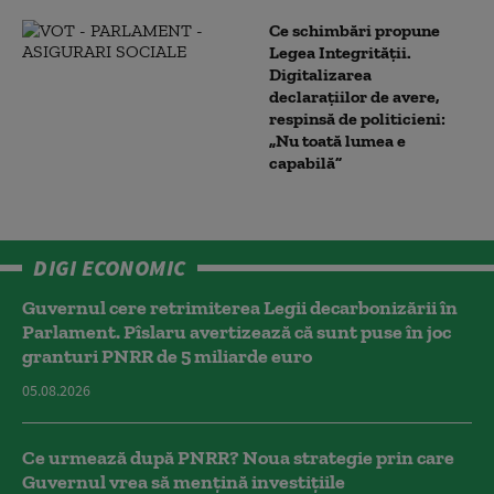
Ce schimbări propune
Legea Integrității.
Digitalizarea
declarațiilor de avere,
respinsă de politicieni:
„Nu toată lumea e
capabilă”
DIGI ECONOMIC
Guvernul cere retrimiterea Legii decarbonizării în
Parlament. Pîslaru avertizează că sunt puse în joc
granturi PNRR de 5 miliarde euro
05.08.2026
Ce urmează după PNRR? Noua strategie prin care
Guvernul vrea să mențină investițiile