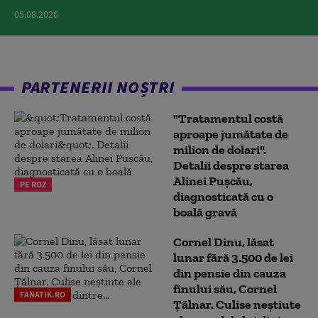
05.08.2026
PARTENERII NOȘTRI
"Tratamentul costă
aproape jumătate de
milion de dolari".
Detalii despre starea
Alinei Pușcău,
PE ROZ
diagnosticată cu o
boală gravă
Cornel Dinu, lăsat
lunar fără 3.500 de lei
din pensie din cauza
finului său, Cornel
FANATIK.RO
Țălnar. Culise neștiute