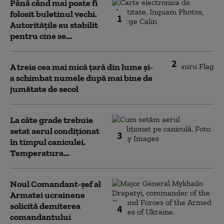
Până când mai poate fi
folosit buletinul vechi.
1
Autoritățile au stabilit
pentru cine se...
2
A treia cea mai mică țară din lume și-
a schimbat numele după mai bine de
jumătate de secol
La câte grade trebuie
setat aerul condiționat
3
în timpul caniculei.
Temperatura...
Noul Comandant-șef al
Armatei ucrainene
solicită demiterea
4
comandantului