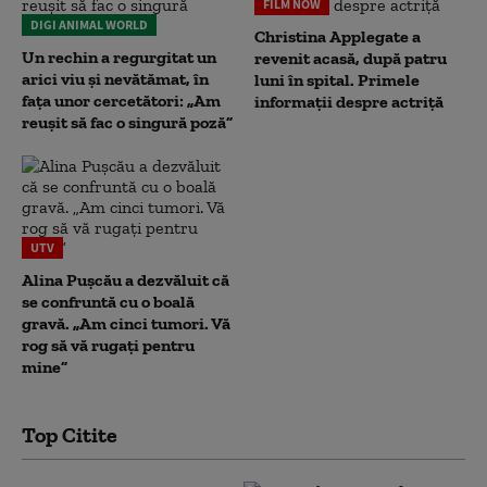
FILM NOW
DIGI ANIMAL WORLD
Christina Applegate a
Un rechin a regurgitat un
revenit acasă, după patru
arici viu și nevătămat, în
luni în spital. Primele
fața unor cercetători: „Am
informații despre actriță
reușit să fac o singură poză”
UTV
Alina Pușcău a dezvăluit că
se confruntă cu o boală
gravă. „Am cinci tumori. Vă
rog să vă rugați pentru
mine”
Top Citite