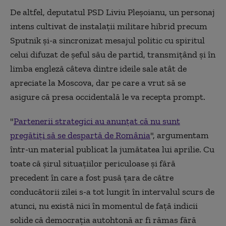
De altfel, deputatul PSD Liviu Pleşoianu, un personaj
intens cultivat de instalaţii militare hibrid precum
Sputnik şi-a sincronizat mesajul politic cu spiritul
celui difuzat de şeful său de partid, transmiţând şi în
limba engleză câteva dintre ideile sale atât de
apreciate la Moscova, dar pe care a vrut să se
asigure că presa occidentală le va recepta prompt.
"
Partenerii strategici au anunţat că nu sunt
pregătiţi să se despartă de România
", argumentam
într-un material publicat la jumătatea lui aprilie. Cu
toate că şirul situaţiilor periculoase şi fără
precedent în care a fost pusă ţara de către
conducătorii zilei s-a tot lungit în intervalul scurs de
atunci, nu există nici în momentul de faţă indicii
solide că democraţia autohtonă ar fi rămas fără