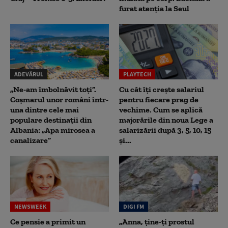
furat atenția la Seul
ADEVĂRUL
PLAYTECH
„Ne-am îmbolnăvit toți”.
Cu cât îți crește salariul
Coșmarul unor români într-
pentru fiecare prag de
una dintre cele mai
vechime. Cum se aplică
populare destinații din
majorările din noua Lege a
Albania: „Apa mirosea a
salarizării după 3, 5, 10, 15
canalizare”
și...
NEWSWEEK
DIGI FM
Ce pensie a primit un
„Anna, ţine-ţi prostul