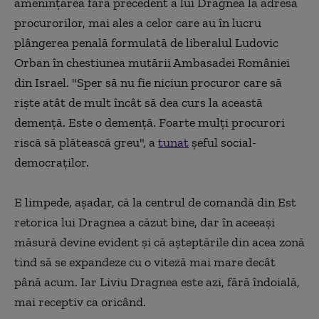
ameninţarea fără precedent a lui Dragnea la adresa
procurorilor, mai ales a celor care au în lucru
plângerea penală formulată de liberalul Ludovic
Orban în chestiunea mutării Ambasadei României
din Israel. "Sper să nu fie niciun procuror care să
rişte atât de mult încât să dea curs la această
demenţă. Este o demenţă. Foarte mulţi procurori
riscă să plătească greu", a
tunat
şeful social-
democraţilor.
E limpede, aşadar, că la centrul de comandă din Est
retorica lui Dragnea a căzut bine, dar în aceeaşi
măsură devine evident şi că aşteptările din acea zonă
tind să se expandeze cu o viteză mai mare decât
până acum. Iar Liviu Dragnea este azi, fără îndoială,
mai receptiv ca oricând.