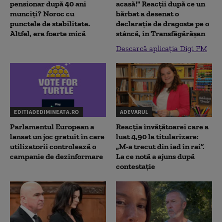
pensionar după 40 ani
acasă!" Reacţii după ce un
munciți? Noroc cu
bărbat a desenat o
punctele de stabilitate.
declaraţie de dragoste pe o
Altfel, era foarte mică
stâncă, în Transfăgărăşan
Descarcă aplicația Digi FM
EDITIADEDIMINEATA.RO
ADEVARUL
Parlamentul European a
Reacția învățătoarei care a
lansat un joc gratuit în care
luat 4,90 la titularizare:
utilizatorii controlează o
„M-a trecut din iad în rai”.
campanie de dezinformare
La ce notă a ajuns după
contestație