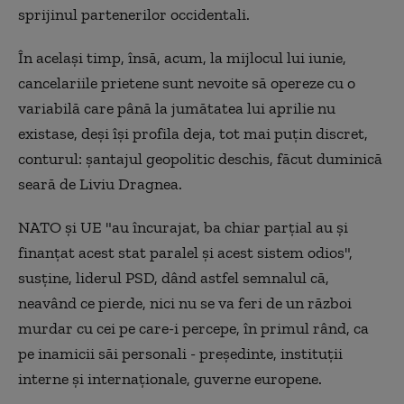
sprijinul partenerilor occidentali.
În acelaşi timp, însă, acum, la mijlocul lui iunie,
cancelariile prietene sunt nevoite să opereze cu o
variabilă care până la jumătatea lui aprilie nu
existase, deşi îşi profila deja, tot mai puţin discret,
conturul: şantajul geopolitic deschis, făcut duminică
seară de Liviu Dragnea.
NATO şi UE "au încurajat, ba chiar parțial au și
finanțat acest stat paralel și acest sistem odios",
susţine, liderul PSD, dând astfel semnalul că,
neavând ce pierde, nici nu se va feri de un război
murdar cu cei pe care-i percepe, în primul rând, ca
pe inamicii săi personali - preşedinte, instituţii
interne şi internaţionale, guverne europene.