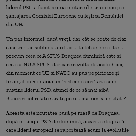
liderul PSD a făcut prima mutare dintr-un nou joc:
şantajarea Comisiei Europene cu ieşirea României
din UE.
Un pas informal, dacă vreţi, dar cât se poate de clar,
căci trebuie subliniat un lucru: la fel de important
precum ceea ce A SPUS Dragnea duminică este şi
ceea ce NU A SPUS, dar care rezultă de acolo. Căci,
din moment ce UE şi NATO au pus pe picioare şi
finanţat în România un "sistem odios", aşa cum
susţine liderul PSD, atunci de ce să mai aibă
Bucureştiul relaţii strategice cu asemenea entităţi?
Aceasta este noutatea pusă pe masă de Dragnea,
după mitingul PSD de duminică, aceasta e logica în
care liderii europeni se raportează acum la evoluţiile