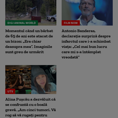
DIGI ANIMAL WORLD
FILM NOW
Momentul când un bărbat
Antonio Banderas,
de 65 de ani este atacat de
declarație surpriză despre
un bizon: „Era chiar
infarctul care i-a schimbat
deasupra mea”. Imaginile
viața: „Cel mai bun lucru
sunt greu de urmărit
care mi s-a întâmplat
vreodată”
UTV
Alina Pușcău a dezvăluit că
se confruntă cu o boală
gravă. „Am cinci tumori. Vă
rog să vă rugați pentru