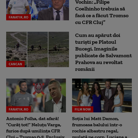
Vochin: „Filipe
Coelhinho trebuia să
facă ce a făcut Tromso
FANATIK.RO
cu CFR Cluj”
Cum au apărut doi
turiști pe Platoul
Bucegi. Imaginile
publicate de Salvamont
Prahova au revoltat
CANCAN
românii
FANATIK.RO
FILM NOW
Antonio Folha, dat afară!
Soția lui Matt Damon,
“Curăț tot!” Neluțu Varga,
frumoasa balului într-o
furios după umilința CFR
rochie albastru regal,
Cluj – Tromso 0-5. Exclusiv
mulată pe corp. Luciana a