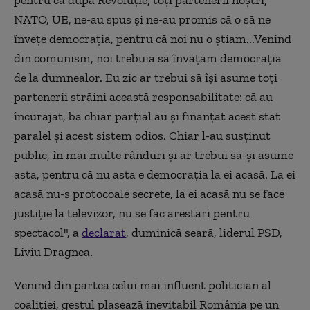
NATO, UE, ne-au spus și ne-au promis că o să ne
învețe democrația, pentru că noi nu o știam...Venind
din comunism, noi trebuia să învăţăm democraţia
de la dumnealor. Eu zic ar trebui să își asume toți
partenerii străini această responsabilitate: că au
încurajat, ba chiar parțial au și finanțat acest stat
paralel și acest sistem odios. Chiar l-au susținut
public, în mai multe rânduri și ar trebui să-și asume
asta, pentru că nu asta e democrația la ei acasă. La ei
acasă nu-s protocoale secrete, la ei acasă nu se face
justiție la televizor, nu se fac arestări pentru
spectacol", a
declarat
, duminică seară, liderul PSD,
Liviu Dragnea.
Venind din partea celui mai influent politician al
coaliţiei, gestul plasează inevitabil România pe un