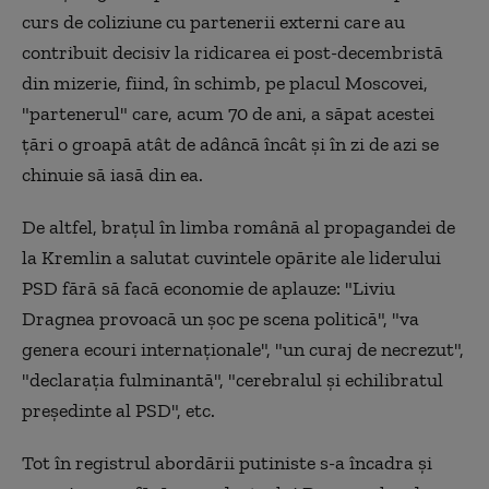
curs de coliziune cu partenerii externi care au
contribuit decisiv la ridicarea ei post-decembristă
din mizerie, fiind, în schimb, pe placul Moscovei,
"partenerul" care, acum 70 de ani, a săpat acestei
ţări o groapă atât de adâncă încât şi în zi de azi se
chinuie să iasă din ea.
De altfel, braţul în limba română al propagandei de
la Kremlin a salutat cuvintele opărite ale liderului
PSD fără să facă economie de aplauze: "Liviu
Dragnea provoacă un șoc pe scena politică", "va
genera ecouri internaționale", "un curaj de necrezut",
"declaraţia fulminantă", "cerebralul şi echilibratul
preşedinte al PSD", etc.
Tot în registrul abordării putiniste s-a încadra şi