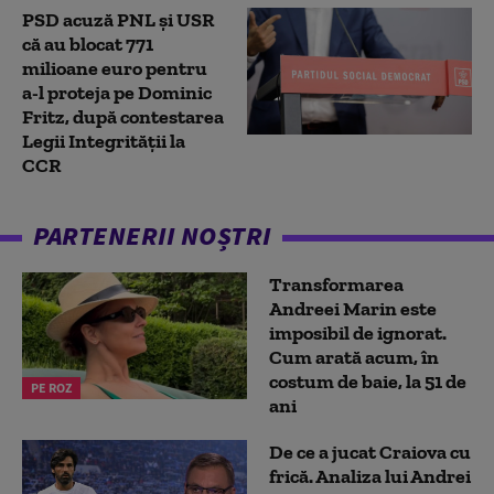
PSD acuză PNL şi USR
că au blocat 771
milioane euro pentru
a-l proteja pe Dominic
Fritz, după contestarea
Legii Integrității la
CCR
PARTENERII NOȘTRI
Transformarea
Andreei Marin este
imposibil de ignorat.
Cum arată acum, în
costum de baie, la 51 de
PE ROZ
ani
De ce a jucat Craiova cu
frică. Analiza lui Andrei