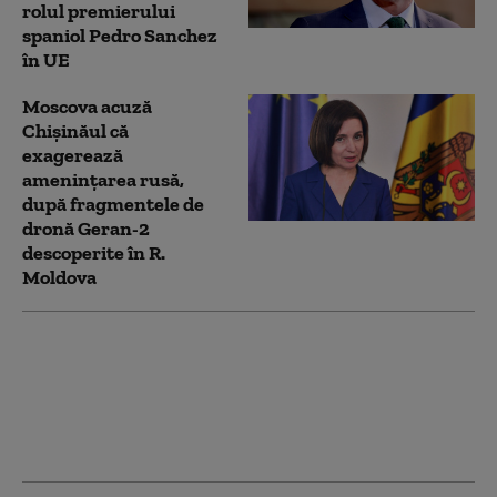
rolul premierului
spaniol Pedro Sanchez
în UE
Moscova acuză
Chișinăul că
exagerează
amenințarea rusă,
după fragmentele de
dronă Geran-2
descoperite în R.
Moldova
Sondaj european. Care
sunt principalele
nemulțumiri ale
românilor