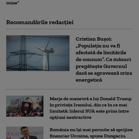
mine”
Recomandările redacţiei
Cristian Bușoi:
„Populația nu va fi
afectată de limitările
de consum”. Ce măsuri
pregătește Guvernul
dacă se agravează criza
energetică
Marja de manevră a lui Donald Trump
în privința Iranului, din ce în ce mai
limitată: liderul SUA este prins între
opțiuni neatractive
România nu își mai permite să sprijine
financiar Ucraina, spune Dungaciu.