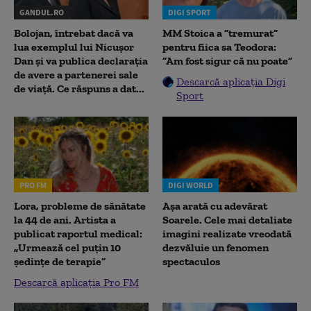
GANDUL.RO
DIGI SPORT
Bolojan, întrebat dacă va
MM Stoica a ”tremurat”
lua exemplul lui Nicușor
pentru fiica sa Teodora:
Dan și va publica declarația
”Am fost sigur că nu poate”
de avere a partenerei sale
Descarcă aplicația Digi
de viață. Ce răspuns a dat...
Sport
PRO FM
DIGI WORLD
Lora, probleme de sănătate
Așa arată cu adevărat
la 44 de ani. Artista a
Soarele. Cele mai detaliate
publicat raportul medical:
imagini realizate vreodată
„Urmează cel puțin 10
dezvăluie un fenomen
ședințe de terapie”
spectaculos
Descarcă aplicația Pro FM