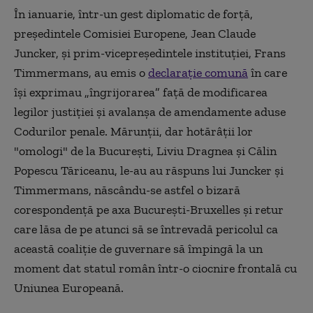
În ianuarie, într-un gest diplomatic de forţă,
p
reședintele Comisiei Europene, Jean Claude
Juncker, și prim-vicepreședintele instituției, Frans
Timmermans, au emis o
declarație comună
în care
își exprimau „îngrijorarea” față de modificarea
legilor justiției și avalanşa de amendamente aduse
Codurilor penale. Mărunţii, dar hotărâţii lor
"omologi" de la Bucureşti, Liviu Dragnea şi Călin
Popescu Tăriceanu, le-au au răspuns lui Juncker şi
Timmermans, născându-se astfel o bizară
corespondenţă pe axa Bucureşti-Bruxelles şi retur
care lăsa de pe atunci să se întrevadă pericolul ca
această coaliţie de guvernare să împingă la un
moment dat statul român într-o ciocnire frontală cu
Uniunea Europeană.