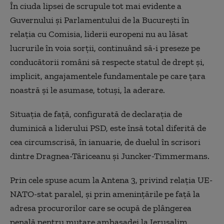
În ciuda lipsei de scrupule tot mai evidente a
Guvernului şi Parlamentului de la Bucureşti în
relaţia cu Comisia, liderii europeni nu au lăsat
lucrurile în voia sorţii, continuând să-i preseze pe
conducătorii români să respecte statul de drept şi,
implicit, angajamentele fundamentale pe care ţara
noastră şi le asumase, totuşi, la aderare.
Situaţia de faţă, configurată de declaraţia de
duminică a liderului PSD, este însă total diferită de
cea circumscrisă, în ianuarie, de duelul în scrisori
dintre Dragnea-Tăriceanu şi Juncker-Timmermans.
Prin cele spuse acum la Antena 3, privind relaţia UE-
NATO-stat paralel, şi prin ameninţările pe faţă la
adresa procurorilor care se ocupă de plângerea
penală pentru mutare ambasadei la Ierusalim,