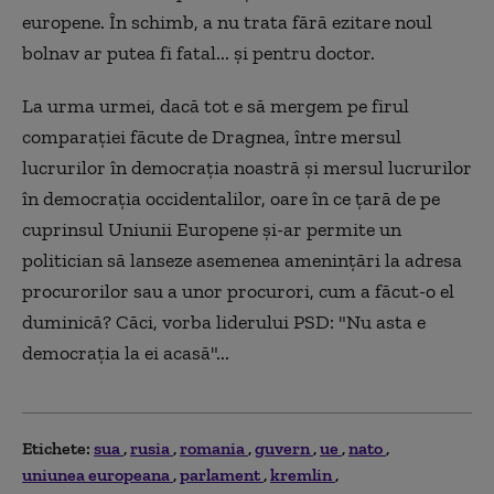
europene. În schimb, a nu trata fără ezitare noul
bolnav ar putea fi fatal... şi pentru doctor.
La urma urmei, dacă tot e să mergem pe firul
comparaţiei făcute de Dragnea, între mersul
lucrurilor în democraţia noastră şi mersul lucrurilor
în democraţia occidentalilor, oare în ce ţară de pe
cuprinsul Uniunii Europene şi-ar permite un
politician să lanseze asemenea ameninţări la adresa
procurorilor sau a unor procurori, cum a făcut-o el
duminică? Căci, vorba liderului PSD: "Nu asta e
democrația la ei acasă"...
Etichete:
sua
rusia
romania
guvern
ue
nato
uniunea europeana
parlament
kremlin