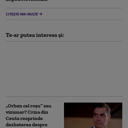
CITEȘTE MAI MULTE
Te-ar putea interesa și:
Văduva activistului
Navalnîi îndeamnă
ruşii să voteze partidul
liberal Iabloko,
formațiune care se
opune continuării
războiului
„Orban cel roșu” sau
vizionar? Criza din
Ceuta reaprinde
dezbaterea despre