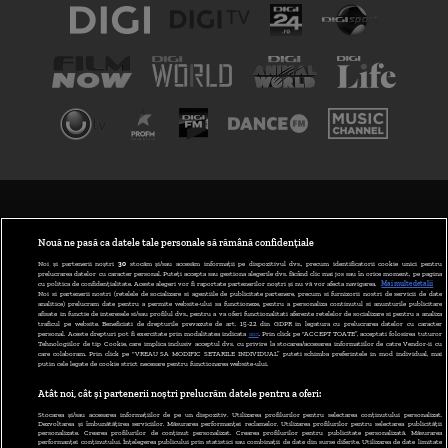
TERMENI ȘI CONDIȚII
POLITICA DE CONFIDENȚIALITATE
Nouă ne pasă ca datele tale personale să rămână confidențiale
Noi și partenerii noștri
30
stocăm și/sau accesăm informații pe dispozitivul dvs., precum identificatorii cookie unici pentru
prelucrarea datelor cu caracter personal. Puteți accepta sau gestiona alegerile dvs. făcând clic mai jos sau în orice moment, pe pagina
ABONARE DIGI TV
cu politica de confidențialitate. Aceste alegeri vor fi raportate partenerilor noștri și nu vă vor afecta navigarea.
Mai multe detalii
Noi si partenerii nostri (retelele de socializare si agentiile de publicitate partenere, precum si furnizorii nostri de servicii de date
analitice) prelucram date pentru a permite website-ului sa functioneze, pentru a personaliza continutul si anunturile publicitare
GESTIONAȚI PREFERINȚELE
afisate in functie de interesele si/sau profilul dvs., pentru a va oferi functionalitati aferente retelelor de socializare si pentru a analiza
traficul pe website. Beneficiati de drepturile prevazute de art. 15-22 din GDPR in legatura cu prelucrarea datelor cu caracter
personal. Aceste drepturi pot fi exercitate prin modalitatea indicata
aici
. Prin click pe “ACCEPT TOATE”, acceptati folosirea tuturor
CODUL DIGI24
Tehnologiilor de tip Cookie, care implica inclusiv acceptul dvs. cu privire la stocarea/accesarea informatiilor de catre Vendor-ii cu
care colaboram. Prin click pe “VREAU SA MODIFIC SETARILE INDIVIDUAL” puteti schimba preferintele in mod individual, mai
putin cele legate de cookie strict necesare pentru functionarea website-ului.
CAMERE WEB
Atât noi, cât și partenerii noștri prelucrăm datele pentru a oferi:
CONTACT/INFO
Stocarea și/sau accesarea informațiilor de pe un dispozitiv. Utilizarea profilurilor pentru selectarea conținutului personalizat.
Dezvoltarea și îmbunătățirea serviciilor. Măsurarea performanței reclamelor. Utilizarea profilurilor pentru selectarea publicității
personalizate. Crearea profilurilor de conținut personalizat. Crearea profilurilor pentru publicitate personalizată. Măsurarea
performanței conținutului. Înțelegerea publicului prin statistici sau combinații de date din surse diferite. Utilizarea de date limitate