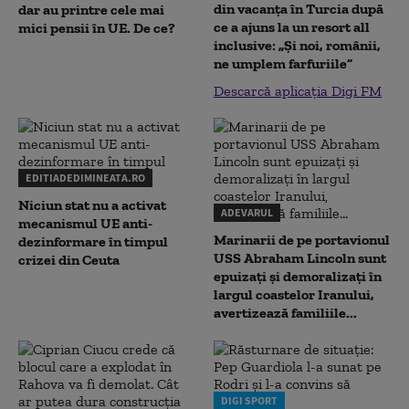
din vacanța în Turcia după
dar au printre cele mai
ce a ajuns la un resort all
mici pensii în UE. De ce?
inclusive: „Și noi, românii,
ne umplem farfuriile”
Descarcă aplicația Digi FM
EDITIADEDIMINEATA.RO
Niciun stat nu a activat
ADEVARUL
mecanismul UE anti-
Marinarii de pe portavionul
dezinformare în timpul
USS Abraham Lincoln sunt
crizei din Ceuta
epuizați și demoralizați în
largul coastelor Iranului,
avertizează familiile...
DIGI SPORT