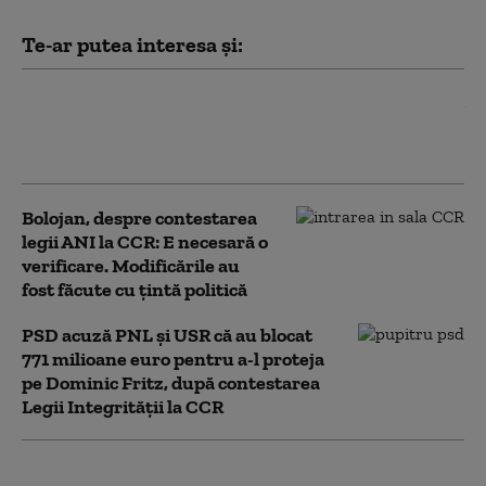
Te-ar putea interesa și:
Ilie Bolojan spune în ce
condiții ar susține PNL
un Guvern tehnocrat
Bolojan, despre contestarea
legii ANI la CCR: E necesară o
verificare. Modificările au
fost făcute cu țintă politică
PSD acuză PNL şi USR că au blocat
771 milioane euro pentru a-l proteja
pe Dominic Fritz, după contestarea
Legii Integrității la CCR
USR și PNL au contestat