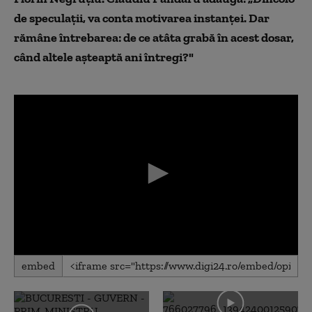
de speculații, va conta motivarea instanței. Dar
rămâne întrebarea: de ce atâta grabă în acest dosar,
când altele așteaptă ani întregi?"
0
embed
seconds
of
0
seconds