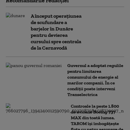
Recomandările redacţiei
A început operațiunea
de scufundare a
barjelor în Dunăre
pentru devierea
cursului spre centrala
de la Cernavodă
Guvernul a adoptat regulile
pentru limitarea
consumului de energie al
marilor companii. În ce
condiții poate interveni
Transelectrica
Controale la peste 1.800
de avioane Boeing 737
MAX din toată lumea.
TAROM își îmbogățește
flota cu patru aeronave de