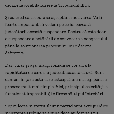
decizie favorabilă fusese la Tribunalul Ilfov.
Și eu cred că trebuie să așteptăm motivarea. Va fi
foarte important să vedem pe ce își bazează
judecătorii această suspendare. Pentru că este doar
o suspendare a hotărârii de convocare a congresului
până la soluționarea procesului, nu o decizie
definitivă.
Dar, chiar și așa, mulți români se vor uita la
rapiditatea cu care s-a judecat această cauză. Sunt
oameni în țara asta care așteaptă ani întregi pentru
procese mult mai simple. Aici, principiul celerității a
funcționat impecabil. Și e firesc să-ți pui întrebări.
Sigur, legea și statutul unui partid sunt acte juridice
și instanța trebuie să spună dacă au fost sau nu