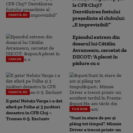
la CFR Cluj!?
Dezvăluirea fostului
FANATIK.RO
președinte al clubului:
„E imprevizibil!”
Episodul extrem din
dosarul lui Cătălin
Avramescu, cercetat de
DIICOT: 'A plecat în
CANCAN
pădure cu o
FANATIK.RO
E gata! Neluțu Varga i-a dat
afară pe Folha și 3 jucători
FILM NOW
dezastru în CFR Cluj –
"Sunt în stare de șoc și
Tromso 0-5. Exclusiv
plâng tot timpul". Minnie
Driver a trecut printr-un