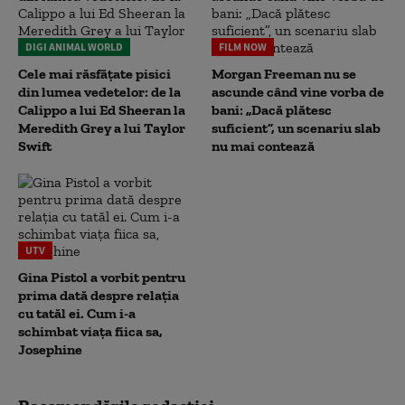
DIGI ANIMAL WORLD
FILM NOW
Cele mai răsfățate pisici
Morgan Freeman nu se
din lumea vedetelor: de la
ascunde când vine vorba de
Calippo a lui Ed Sheeran la
bani: „Dacă plătesc
Meredith Grey a lui Taylor
suficient”, un scenariu slab
Swift
nu mai contează
UTV
Gina Pistol a vorbit pentru
prima dată despre relația
cu tatăl ei. Cum i-a
schimbat viața fiica sa,
Josephine