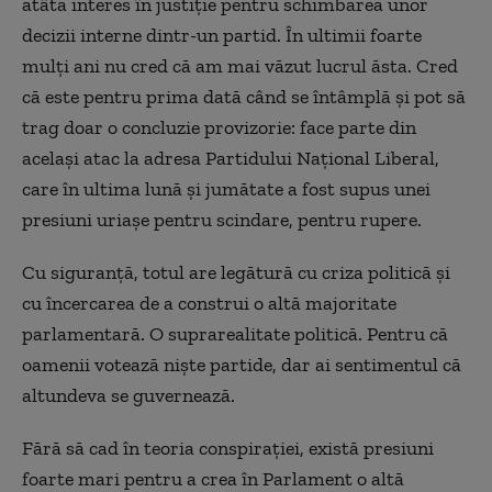
atâta interes în justiție pentru schimbarea unor
decizii interne dintr-un partid. În ultimii foarte
mulți ani nu cred că am mai văzut lucrul ăsta. Cred
că este pentru prima dată când se întâmplă și pot să
trag doar o concluzie provizorie: face parte din
același atac la adresa Partidului Național Liberal,
care în ultima lună și jumătate a fost supus unei
presiuni uriașe pentru scindare, pentru rupere.
Cu siguranță, totul are legătură cu criza politică și
cu încercarea de a construi o altă majoritate
parlamentară. O suprarealitate politică. Pentru că
oamenii votează niște partide, dar ai sentimentul că
altundeva se guvernează.
Fără să cad în teoria conspirației, există presiuni
foarte mari pentru a crea în Parlament o altă