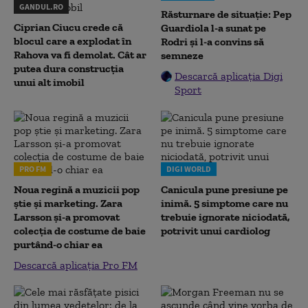
GANDUL.RO
Răsturnare de situație: Pep
Ciprian Ciucu crede că
Guardiola l-a sunat pe
blocul care a explodat în
Rodri și l-a convins să
Rahova va fi demolat. Cât ar
semneze
putea dura construcția
Descarcă aplicația Digi
unui alt imobil
Sport
PRO FM
DIGI WORLD
Noua regină a muzicii pop
Canicula pune presiune pe
știe și marketing. Zara
inimă. 5 simptome care nu
Larsson și-a promovat
trebuie ignorate niciodată,
colecția de costume de baie
potrivit unui cardiolog
purtând-o chiar ea
Descarcă aplicația Pro FM