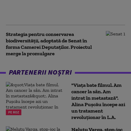
Legea Integrității la CCR.
Milioane de euro din PNRR, în
pericol
Strategia pentru conservarea
biodiversității, adoptată de Senat în
forma Camerei Deputaților. Proiectul
merge la promulgare
PARTENERII NOȘTRI
"Viața bate filmul. Am
cancer la sân. Am
intrat în metastază".
Alina Pușcău începe azi
un tratament
PE ROZ
revoluționar în L.A.
Neluțu Varga, stop-joc