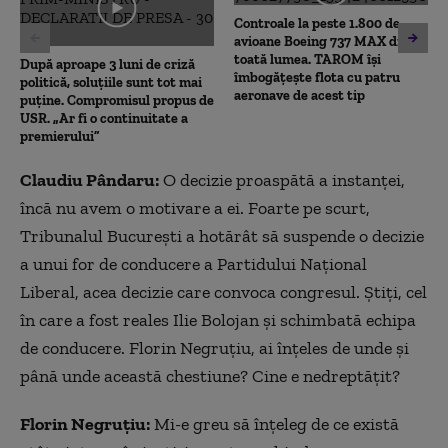
Controale la peste 1.800 de
avioane Boeing 737 MAX din
toată lumea. TAROM își
După aproape 3 luni de criză
îmbogățește flota cu patru
politică, soluțiile sunt tot mai
aeronave de acest tip
puține. Compromisul propus de
USR. „Ar fi o continuitate a
premierului”
Claudiu Pândaru:
O decizie proaspătă a instanței,
încă nu avem o motivare a ei. Foarte pe scurt,
Tribunalul București a hotărât să suspende o decizie
a unui for de conducere a Partidului Național
Liberal, acea decizie care convoca congresul. Știți, cel
în care a fost reales Ilie Bolojan și schimbată echipa
de conducere. Florin Negruțiu, ai înțeles de unde și
până unde această chestiune? Cine e nedreptățit?
Florin Negruțiu:
Mi-e greu să înțeleg de ce există