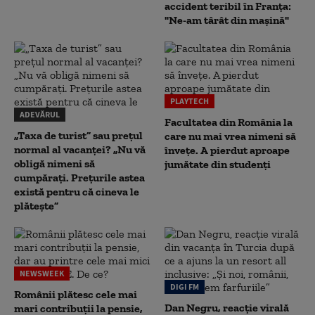
accident teribil în Franța:
"Ne-am târât din mașină"
PLAYTECH
ADEVĂRUL
Facultatea din România la
„Taxa de turist” sau prețul
care nu mai vrea nimeni să
normal al vacanței? „Nu vă
înveţe. A pierdut aproape
obligă nimeni să
jumătate din studenţi
cumpărați. Prețurile astea
există pentru că cineva le
plătește”
NEWSWEEK
DIGI FM
Românii plătesc cele mai
Dan Negru, reacție virală
mari contribuții la pensie,