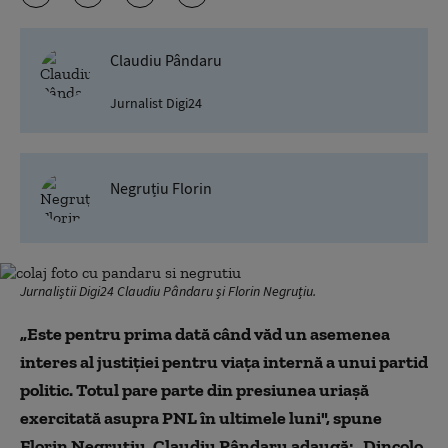
Claudiu Pândaru
Jurnalist Digi24
Negruțiu Florin
Jurnaliștii Digi24 Claudiu Pândaru și Florin Negruțiu.
„Este pentru prima dată când văd un asemenea
interes al justiției pentru viața internă a unui partid
politic. Totul pare parte din presiunea uriașă
exercitată asupra PNL în ultimele luni", spune
Florin Negruțiu. Claudiu Pândaru adaugă: „Dincolo