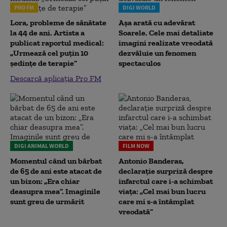
PRO FM
DIGI WORLD
Lora, probleme de sănătate
Așa arată cu adevărat
la 44 de ani. Artista a
Soarele. Cele mai detaliate
publicat raportul medical:
imagini realizate vreodată
„Urmează cel puțin 10
dezvăluie un fenomen
ședințe de terapie”
spectaculos
Descarcă aplicația Pro FM
DIGI ANIMAL WORLD
FILM NOW
Momentul când un bărbat
Antonio Banderas,
de 65 de ani este atacat de
declarație surpriză despre
un bizon: „Era chiar
infarctul care i-a schimbat
deasupra mea”. Imaginile
viața: „Cel mai bun lucru
sunt greu de urmărit
care mi s-a întâmplat
vreodată”