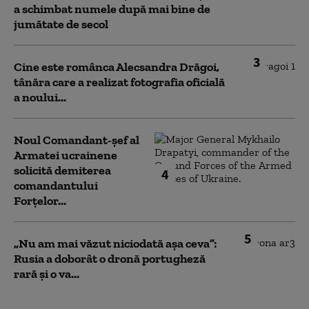
a schimbat numele după mai bine de
jumătate de secol
3
Cine este românca Alecsandra Drăgoi,
tânăra care a realizat fotografia oficială
a noului...
Noul Comandant-șef al
Armatei ucrainene
solicită demiterea
4
comandantului
Forțelor...
5
„Nu am mai văzut niciodată așa ceva”:
Rusia a doborât o dronă portugheză
rară și o va...