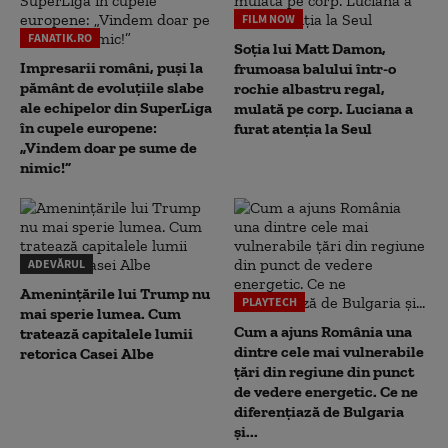
FILM NOW
FANATIK.RO
Soția lui Matt Damon,
Impresarii români, puși la
frumoasa balului într-o
pământ de evoluțiile slabe
rochie albastru regal,
ale echipelor din SuperLiga
mulată pe corp. Luciana a
în cupele europene:
furat atenția la Seul
„Vindem doar pe sume de
nimic!”
ADEVĂRUL
Amenințările lui Trump nu
PLAYTECH
mai sperie lumea. Cum
Cum a ajuns România una
tratează capitalele lumii
dintre cele mai vulnerabile
retorica Casei Albe
țări din regiune din punct
de vedere energetic. Ce ne
diferențiază de Bulgaria
și...