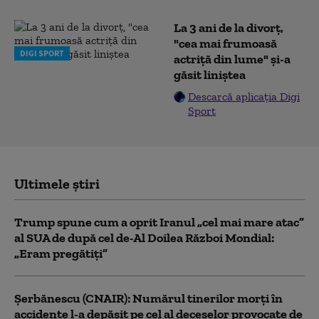
La 3 ani de la divorț,
"cea mai frumoasă
DIGI SPORT
actriță din lume" și-a
găsit liniștea
Descarcă aplicația Digi
Sport
Ultimele știri
Trump spune cum a oprit Iranul „cel mai mare atac”
al SUA de după cel de-Al Doilea Război Mondial:
„Eram pregătiți”
Şerbănescu (CNAIR): Numărul tinerilor morţi în
accidente l-a depăşit pe cel al deceselor provocate de