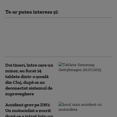
Te-ar putea interesa și:
Patru mari orașe au
început deja să aplice
măsuri pentru limitarea
consumului de curent
electric. Ce va face Capitala
Doi tineri, între care un
minor, au furat 14
tablete dintr-o şcoală
din Cluj, după ce au
deconectat sistemul de
supraveghere
Accident grav pe DN1:
Un motociclist a murit
după ce a intrat într-un