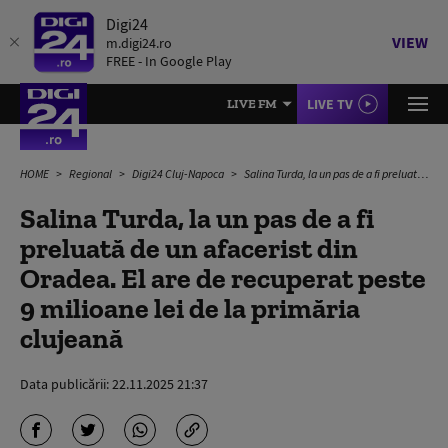
Digi24
VIEW
m.digi24.ro
FREE - In Google Play
LIVE TV
LIVE FM
HOME
Regional
Digi24 Cluj-Napoca
Salina Turda, la un pas de a fi preluată de un afacerist din Oradea. El are de recuperat peste 9 milioane lei de la primăria clujeană
Salina Turda, la un pas de a fi
preluată de un afacerist din
Oradea. El are de recuperat peste
9 milioane lei de la primăria
clujeană
Data publicării:
22.11.2025 21:37