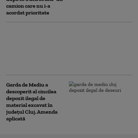
camion care nu i-a
acordat prioritate
Cum a ajuns o primărie
de comună cu doar 14
angajați cea mai sigură
instituție publică din
România în fața
atacurilor cibernetice
Garda de Mediu a
descoperit al cincilea
depozit ilegal de
material excavat în
judeţul Cluj. Amenda
aplicată