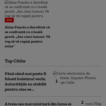
UTV
Alina Pușcău a dezvăluit că
se confruntă cu o boală
gravă. „Am cinci tumori. Vă
rog să vă rugați pentru
mine”
Top Citite
Până când mai poate fi
folosit buletinul vechi.
1
Autoritățile au stabilit
pentru cine se...
2
A treia cea mai mică țară din lume și-