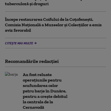
tuberculoză şi droguri
Începe restaurarea Coifului de la Coțofenești.
Comisia Naţională a Muzeelor şi Colecţiilor a emis
aviz favorabil
CITEȘTE MAI MULTE
Recomandările redacţiei
Au fost reluate
operațiunile pentru
scufundarea celor
patru barje în Dunăre,
pentru a crește debitul
la centrala de la
Cernavodă