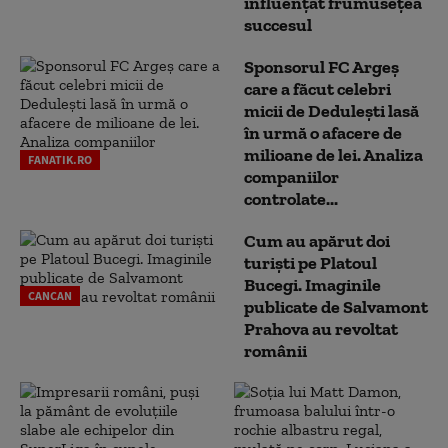
influențat frumusețea
succesul
Sponsorul FC Argeș
care a făcut celebri
micii de Dedulești lasă
în urmă o afacere de
milioane de lei. Analiza
FANATIK.RO
companiilor
controlate...
Cum au apărut doi
turiști pe Platoul
Bucegi. Imaginile
CANCAN
publicate de Salvamont
Prahova au revoltat
românii