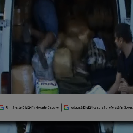
Urmărește
Digi24
în Google Discover
Adaugă
Digi24
ca sursă preferată în Googl