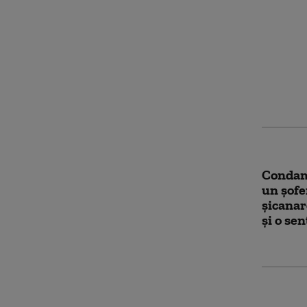
Un micr
Dinamo 
intrat 
un bărb
a fost r
Condam
un șofe
șicanare
și o se