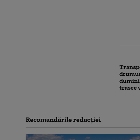
Șofer f
pe cont
din Ti
Transpo
drumur
dumini
trasee 
Recomandările redacţiei