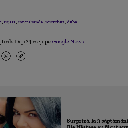
c
tigari
contrabanda
microbuz
duba
tirile Digi24.ro și pe
Google News
Surpriză, la 3 săptămâni
Ilie Năstase au făcut an