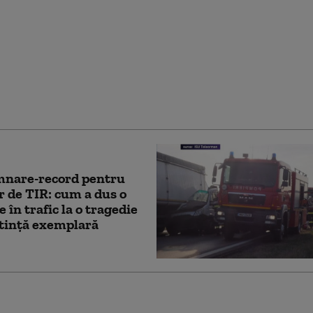
obuz cu juniori de la
a ieșit de pe șosea și a
într-un copac, în Argeș:
at a murit, antrenorul
ănit
nare-record pentru
r de TIR: cum a dus o
 în trafic la o tragedie
ntință exemplară