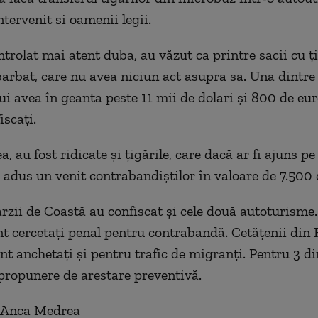
tervenit si oamenii legii.
trolat mai atent duba, au văzut ca printre sacii cu ţ
arbat, care nu avea niciun act asupra sa. Una dintre
i avea în geanta peste 11 mii de dolari şi 800 de eur
iscaţi.
 au fost ridicate şi ţigările, care dacă ar fi ajuns pe
i adus un venit contrabandiştilor în valoare de 7.500 
ărzii de Coastă au confiscat şi cele două autoturisme.
nt cercetaţi penal pentru contrabandă. Cetăţenii din
t anchetaţi şi pentru trafic de migranţi. Pentru 3 din
 propunere de arestare preventivă.
: Anca Medrea