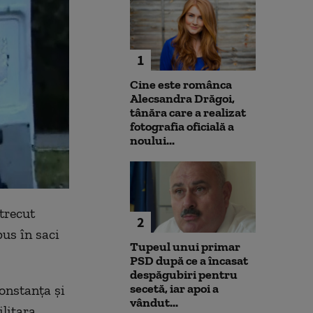
1
Cine este românca
Alecsandra Drăgoi,
tânăra care a realizat
fotografia oficială a
noului...
trecut
2
pus în saci
Tupeul unui primar
PSD după ce a încasat
despăgubiri pentru
secetă, iar apoi a
onstanţa şi
vândut...
litara.