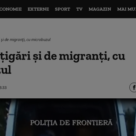
CONOMIE
EXTERNE
SPORT
TV
MAGAZIN
MAI MU
i şi de migranţi, cu microbuzul
ţigări şi de migranţi, cu
ul
8:33