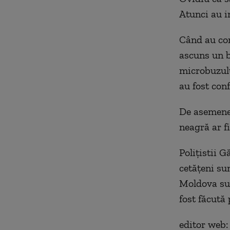
Atunci au in
Când au con
ascuns un b
microbuzulu
au fost conf
De asemenea,
neagră ar f
Poliţistii G
cetăţeni su
Moldova sun
fost făcută
editor web