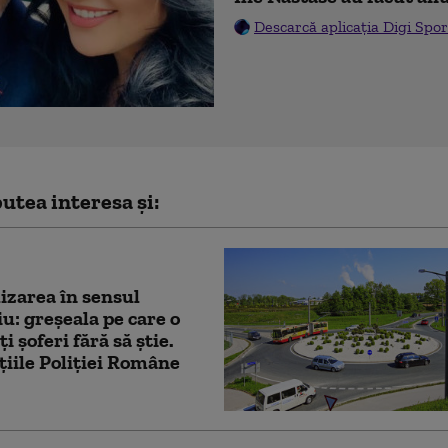
Descarcă aplicația Digi Spor
utea interesa și:
zarea în sensul
iu: greșeala pe care o
i șoferi fără să știe.
țiile Poliției Române