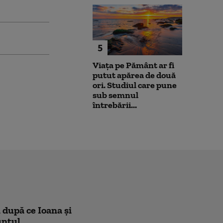
5
Viața pe Pământ ar fi
putut apărea de două
ori. Studiul care pune
sub semnul
întrebării...
 după ce Ioana și
unțul