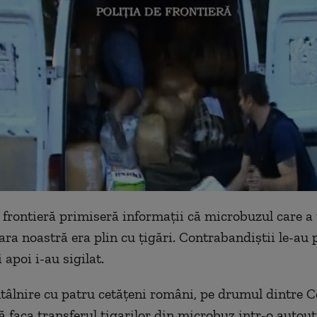
de frontieră primiseră informaţii că microbuzul care a 
ara noastră era plin cu ţigări. Contrabandiştii le-au 
i apoi i-au sigilat.
ntâlnire cu patru cetăţeni români, pe drumul dintre C
 faca transferul tigarilor din microbuz intr-o autouti