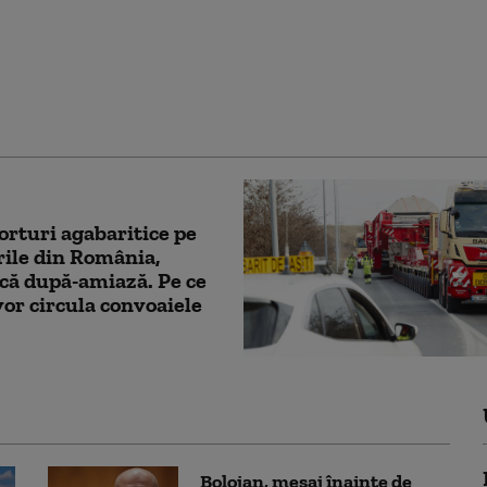
ilmat în timp ce mergea
rasens într-un pasaj
mișoara
rturi agabaritice pe
ile din România,
că după-amiază. Pe ce
vor circula convoaiele
Bolojan, mesaj înainte de