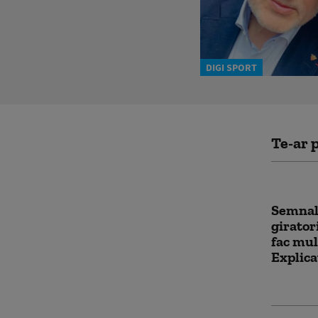
DIGI SPORT
Te-ar p
Semnali
girator
fac mulț
Explica