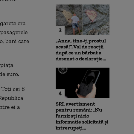
igarete era
3
 pasagerele
„Anna, ţine-ţi prostul
o, bani care
acasă!”. Val de reacții
după ce un bărbat a
desenat o declarație...
 piaţa
de euro.
 Toţi cei 8
4
 Republica
SRI, avertisment
tre ei a
pentru români: „Nu
furnizați nicio
informație solicitată și
întrerupeți...