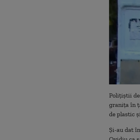
Poliţiştii 
graniţa în ţ
de plastic ş
Şi-au dat î
Ovidiu ca să