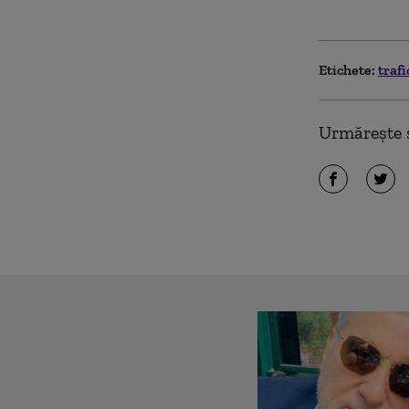
Etichete:
trafi
Urmărește ș