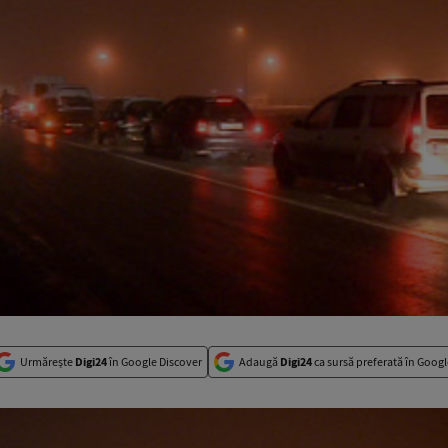
Urmărește
Digi24
în Google Discover
Adaugă
Digi24
ca sursă preferată în Googl