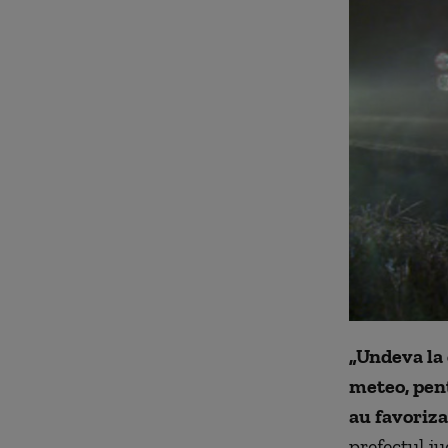
„Undeva la 
meteo, pent
au favoriza
prefectul j