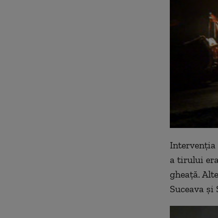
Intervenția 
a tirului er
gheață. Alt
Suceava și S