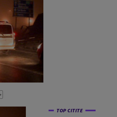
e
TOP CITITE