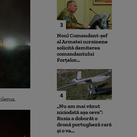
3
Noul Comandant-șef
al Armatei ucrainene
solicită demiterea
comandantului
Forțelor...
4
oblema.
„Nu am mai văzut
niciodată așa ceva”:
Rusia a doborât o
dronă portugheză rară
și o va...