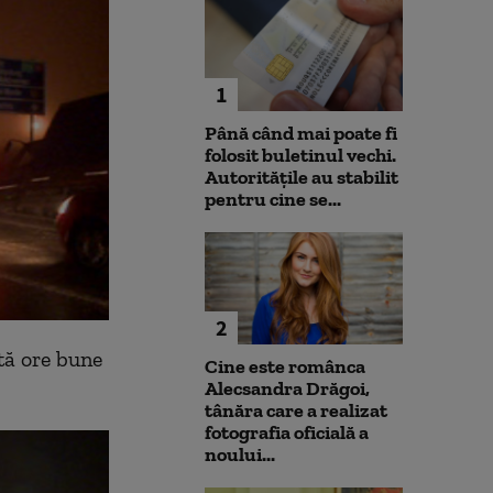
1
Până când mai poate fi
folosit buletinul vechi.
Autoritățile au stabilit
pentru cine se...
2
ată ore bune
Cine este românca
Alecsandra Drăgoi,
tânăra care a realizat
fotografia oficială a
noului...