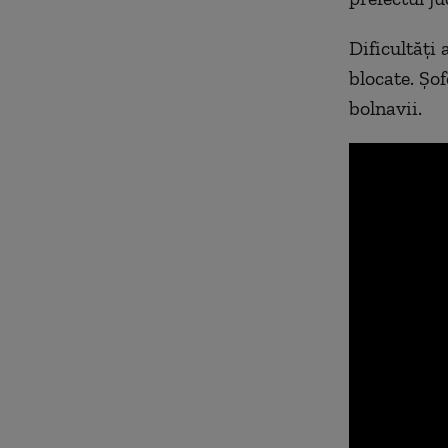
Dificultăți
blocate. Șof
bolnavii.