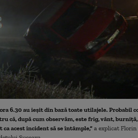
ora 6.30 au ieșit din bază toate utilajele. Probabil c
ru că, după cum observăm, este frig, vânt, burniță,
t ca acest incident să se întâmple,”
a explicat Florin
udețului Suceava.