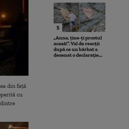
5
„Anna, ţine-ţi prostul
acasă!”. Val de reacții
după ce un bărbat a
desenat o declarație...
tea din față
operită cu
dintre