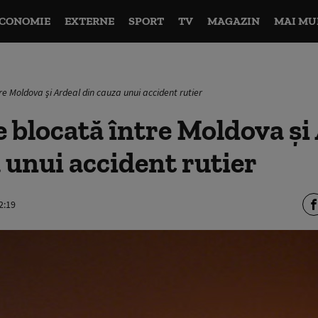
CONOMIE
EXTERNE
SPORT
TV
MAGAZIN
MAI MU
re Moldova şi Ardeal din cauza unui accident rutier
e blocată între Moldova şi
 unui accident rutier
2:19