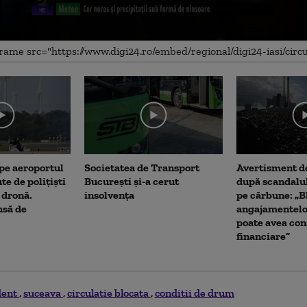
me
 pe aeroportul
Societatea de Transport
Avertisment de
te de polițiști
București și-a cerut
după scandalul
 dronă.
insolvența
pe cărbune: „B
usă de
angajamentel
poate avea con
financiare”
dent
suceava
circulatie blocata
conditii de drum