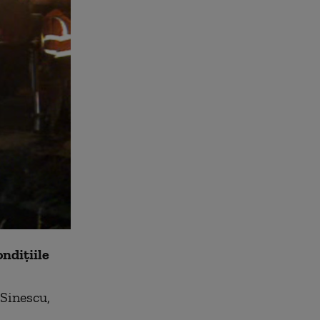
ondițiile
 Sinescu,