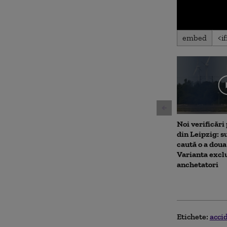
0
embed
seconds
of
1
minute,
39
seconds
Volu
90%
Noi verificări
din Leipzig: su
caută o a doua
Varianta excl
anchetatori
Etichete:
acci