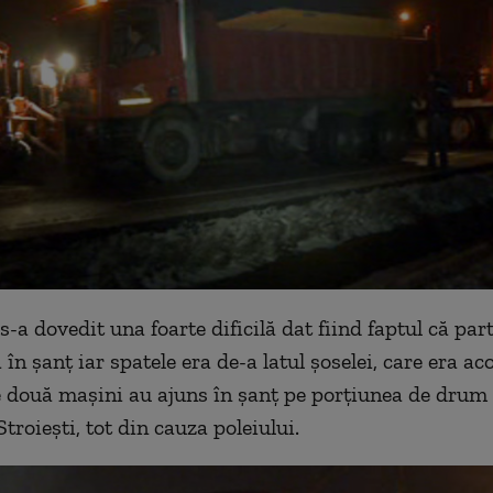
s-a dovedit una foarte dificilă dat fiind faptul că par
a în șanț iar spatele era de-a latul șoselei, care era ac
e două mașini au ajuns în șanț pe porțiunea de drum 
troiești, tot din cauza poleiului.