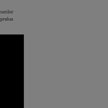
murilor
 prelua