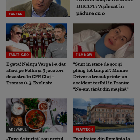
DIICOT: 'A plecat în
pădure cu o
CANCAN
FANATIK.RO
FILM NOW
E gata! Neluțu Varga i-a dat
"Sunt în stare de șoc și
afară pe Folha și 3 jucători
plâng tot timpul". Minnie
dezastru în CFR Cluj –
Driver a trecut printr-un
Tromso 0-5. Exclusiv
accident teribil în Franța:
"Ne-am târât din mașină"
ADEVĂRUL
PLAYTECH
„Taxa de turist” sau prețul
Facultatea din România la