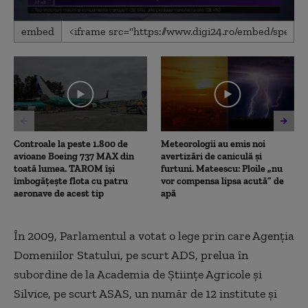
0
embed
seconds
of
6
minutes,
24
seconds
Controale la peste 1.800 de
Meteorologii au emis noi
avioane Boeing 737 MAX din
avertizări de caniculă și
toată lumea. TAROM își
furtuni. Mateescu: Ploile „nu
îmbogățește flota cu patru
vor compensa lipsa acută” de
aeronave de acest tip
apă
În 2009, Parlamentul a votat o lege prin care Agenția
Domeniilor Statului, pe scurt ADS, prelua în
subordine de la Academia de Științe Agricole și
Silvice, pe scurt ASAS, un număr de 12 institute și