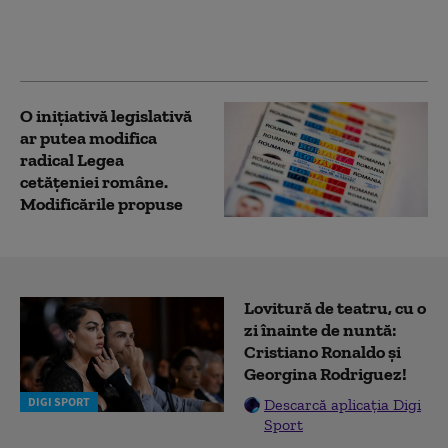
suficiente voturi
pentru a fi adoptat de
Senat
O inițiativă legislativă
ar putea modifica
radical Legea
cetățeniei române.
Modificările propuse
Lovitură de teatru, cu o
zi înainte de nuntă:
Cristiano Ronaldo și
Georgina Rodriguez!
DIGI SPORT
Descarcă aplicația Digi
Sport