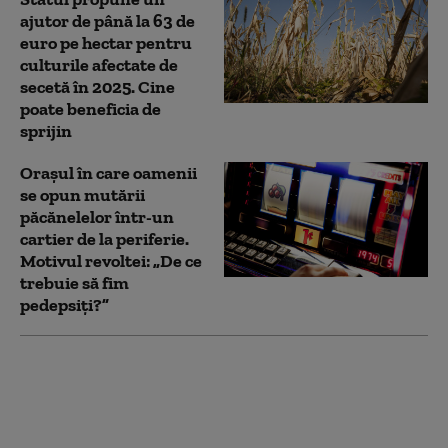
ajutor de până la 63 de
euro pe hectar pentru
culturile afectate de
secetă în 2025. Cine
poate beneficia de
sprijin
Orașul în care oamenii
se opun mutării
păcănelelor într-un
cartier de la periferie.
Motivul revoltei: „De ce
trebuie să fim
pedepsiți?”
Proiectul de lege al lui
Lindsey Graham
privind sancțiunile
împotriva Rusiei are