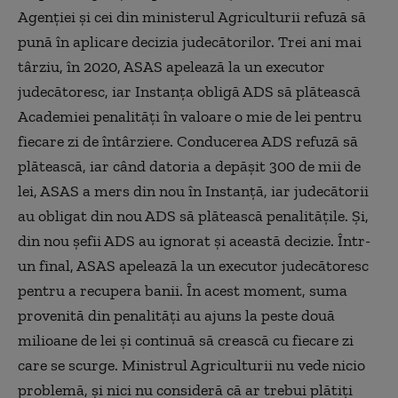
Agenției și cei din ministerul Agriculturii refuză să
pună în aplicare decizia judecătorilor. Trei ani mai
târziu, în 2020, ASAS apelează la un executor
judecătoresc, iar Instanța obligă ADS să plătească
Academiei penalități în valoare o mie de lei pentru
fiecare zi de întârziere. Conducerea ADS refuză să
plătească, iar când datoria a depășit 300 de mii de
lei, ASAS a mers din nou în Instanță, iar judecătorii
au obligat din nou ADS să plătească penalitățile. Și,
din nou șefii ADS au ignorat și această decizie. Într-
un final, ASAS apelează la un executor judecătoresc
pentru a recupera banii. În acest moment, suma
provenită din penalități au ajuns la peste două
milioane de lei și continuă să crească cu fiecare zi
care se scurge. Ministrul Agriculturii nu vede nicio
problemă, și nici nu consideră că ar trebui plătiți