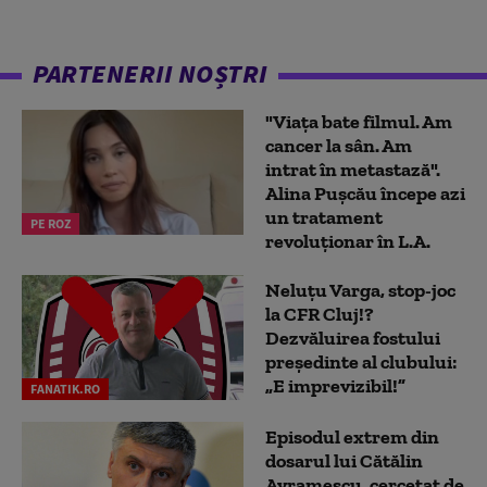
PARTENERII NOȘTRI
"Viața bate filmul. Am
cancer la sân. Am
intrat în metastază".
Alina Pușcău începe azi
un tratament
PE ROZ
revoluționar în L.A.
Neluțu Varga, stop-joc
la CFR Cluj!?
Dezvăluirea fostului
președinte al clubului:
„E imprevizibil!”
FANATIK.RO
Episodul extrem din
dosarul lui Cătălin
Avramescu, cercetat de