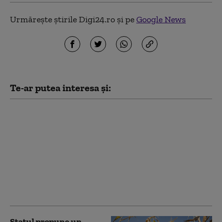
Urmărește știrile Digi24.ro și pe
Google News
Te-ar putea interesa și:
Nicușor Dan a
promulgat legile
privind criza
carburanților și TVA
redusă la locuințe:
„Decizii care
protejează veniturile
românilor”
Statul propune un