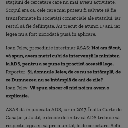
stațiuni de cercetare care nu mai aveau activitate.
Scopul era ca, cele care mai puteau fi salvate să fie
transformate în societăți comerciale ale statului, iar
restul să fie deființate. Au trecut de atunci 17 ani, iar
legea nu a fost niciodată pusă în aplicare.
Ioan Jelev, președinte interimar ASAS:
Noi am făcut,
vă spun, avem metri cubi de intervenții la minister,
la ADS, pentru a se pune în practică această lege.
Reporter:
Și, domnule Jelev, de ce nu se întâmplă, de
ce Dumnezeu nu se întâmplă de ani de zile?
Ioan Jelev:
Vă spun sincer că nici noi nu avem o
explicație.
ASAS dă în judecată ADS, iar în 2017, Înalta Curte de
Casație și Justiție decide definitiv că ADS trebuie să
respecte legea și să preia unitățile de cercetare. Șefii