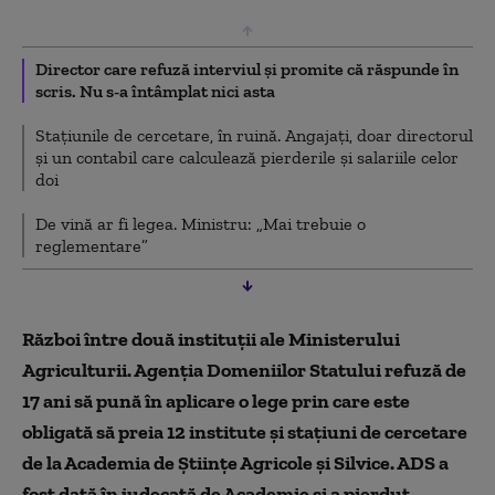
Director care refuză interviul și promite că răspunde în
scris. Nu s-a întâmplat nici asta
Stațiunile de cercetare, în ruină. Angajați, doar directorul
și un contabil care calculează pierderile și salariile celor
doi
De vină ar fi legea. Ministru: „Mai trebuie o
reglementare”
Război între două instituții ale Ministerului
Agriculturii. Agenția Domeniilor Statului refuză de
17 ani să pună în aplicare o lege prin care este
obligată să preia 12 institute și stațiuni de cercetare
de la Academia de Științe Agricole și Silvice. ADS a
fost dată în judecată de Academie și a pierdut