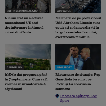
EDITIADEDIMINEATA.RO
ADEVARUL
Niciun stat nu a activat
Marinarii de pe portavionul
mecanismul UE anti-
USS Abraham Lincoln sunt
dezinformare în timpul
epuizați și demoralizați în
crizei din Ceuta
largul coastelor Iranului,
avertizează familiile...
GANDUL.RO
DIGI SPORT
ANM a dat prognoza până
Răsturnare de situație: Pep
în 7 septembrie. Cum va fi
Guardiola l-a sunat pe
vremea în următoarele 4
Rodri și l-a convins să
săptămâni
semneze
Descarcă aplicația Digi
Sport