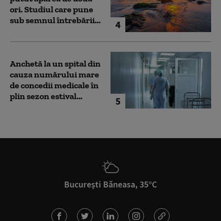
ori. Studiul care pune
sub semnul întrebării...
4
Anchetă la un spital din
cauza numărului mare
de concedii medicale în
plin sezon estival...
5
București Băneasa, 35°C