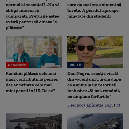
normal al vacanței? „Nu vă
care nu mai vrea nimeni să
obligă nimeni să
înveţe. A pierdut aproape
cumpărați. Prețurile astea
jumătate din studenţi
există pentru că cineva le
plătește”
NEWSWEEK
DIGI FM
Românii plătesc cele mai
Dan Negru, reacție virală
mari contribuții la pensie,
din vacanța în Turcia după
dar au printre cele mai
ce a ajuns la un resort all
mici pensii în UE. De ce?
inclusive: „Și noi, românii,
ne umplem farfuriile”
Descarcă aplicația Digi FM