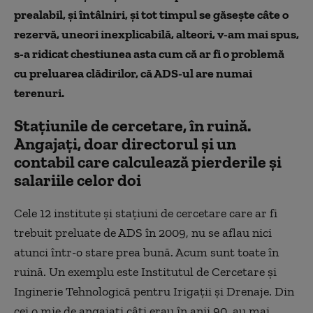
prealabil, și întâlniri, și tot timpul se găsește câte o
rezervă, uneori inexplicabilă, alteori, v-am mai spus,
s-a ridicat chestiunea asta cum că ar fi o problemă
cu preluarea clădirilor, că ADS-ul are numai
terenuri.
Stațiunile de cercetare, în ruină.
Angajați, doar directorul și un
contabil care calculează pierderile și
salariile celor doi
Cele 12 institute și stațiuni de cercetare care ar fi
trebuit preluate de ADS în 2009, nu se aflau nici
atunci într-o stare prea bună. Acum sunt toate în
ruină. Un exemplu este Institutul de Cercetare și
Inginerie Tehnologică pentru Irigații și Drenaje. Din
cei o mie de angajați câți erau în anii 90, au mai