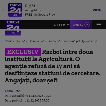
Digi24
VIEW
m.digi24.ro
FREE - In Google Play
LIVE TV
LIVE FM
HOME
Special
Statul la stat
Război între două instituții la Agricultură. O agenție refuză de 17 ani să desființeze stațiuni de cercetare. Angajați, doar șefi
EXCLUSIV
Război între două
instituții la Agricultură. O
agenție refuză de 17 ani să
desființeze stațiuni de cercetare.
Angajați, doar șefi
Toma Petcu
Data actualizării:
11.12.2025 10:28
Data publicării:
11.12.2025 07:00