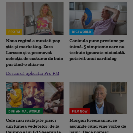
PRO FM
DIGI WORLD
Noua regină a muzicii pop
Canicula pune presiune pe
știe și marketing. Zara
inimă. 5 simptome care nu
Larsson și-a promovat
trebuie ignorate niciodată,
colecția de costume de baie
potrivit unui cardiolog
purtând-o chiar ea
Descarcă aplicația Pro FM
DIGI ANIMAL WORLD
FILM NOW
Cele mai răsfățate pisici
Morgan Freeman nu se
din lumea vedetelor: de la
ascunde când vine vorba de
Calippo a lui Ed Sheeran la
bani: „Dacă plătesc