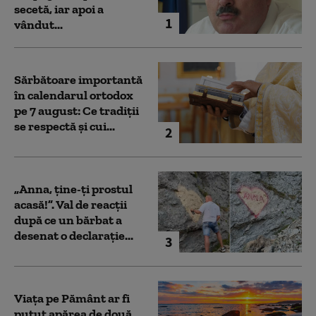
secetă, iar apoi a
1
vândut...
Sărbătoare importantă
în calendarul ortodox
pe 7 august: Ce tradiții
se respectă și cui...
2
„Anna, ţine-ţi prostul
acasă!”. Val de reacții
după ce un bărbat a
desenat o declarație...
3
Viața pe Pământ ar fi
putut apărea de două