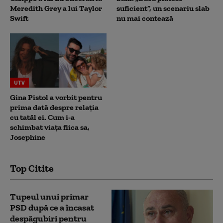
Meredith Grey a lui Taylor
suficient”, un scenariu slab
Swift
nu mai contează
UTV
Gina Pistol a vorbit pentru
prima dată despre relația
cu tatăl ei. Cum i-a
schimbat viața fiica sa,
Josephine
Top Citite
Tupeul unui primar
PSD după ce a încasat
despăgubiri pentru