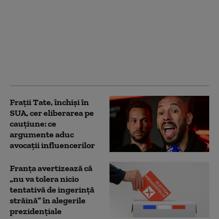
De la „Top Gun” la
Ghost Bat: Cum arată
noua generație de
aeronave de luptă și ce
rol va avea pilotul în
războiul aerian al
viitorului
Frații Tate, închiși în
SUA, cer eliberarea pe
cauțiune: ce
argumente aduc
avocații influencerilor
Franţa avertizează că
„nu va tolera nicio
tentativă de ingerinţă
străină” în alegerile
prezidenţiale