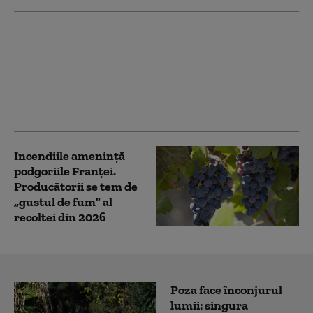
Zeci de bărbați de pe
un grup online
„masculinist” vor fi
judecați în Franța
pentru instigare la ură
împotriva femeilor
Incendiile amenință
podgoriile Franței.
Producătorii se tem de
„gustul de fum” al
recoltei din 2026
Poza face înconjurul
lumii: singura