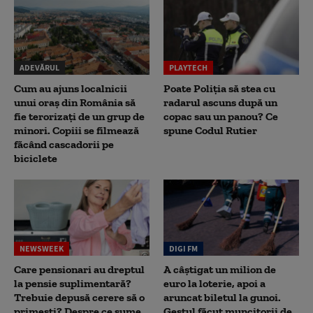
ADEVĂRUL
PLAYTECH
Cum au ajuns localnicii
Poate Poliția să stea cu
unui oraș din România să
radarul ascuns după un
fie terorizați de un grup de
copac sau un panou? Ce
minori. Copiii se filmează
spune Codul Rutier
făcând cascadorii pe
biciclete
NEWSWEEK
DIGI FM
Care pensionari au dreptul
A câștigat un milion de
la pensie suplimentară?
euro la loterie, apoi a
Trebuie depusă cerere să o
aruncat biletul la gunoi.
primești? Despre ce sume
Gestul făcut muncitorii de