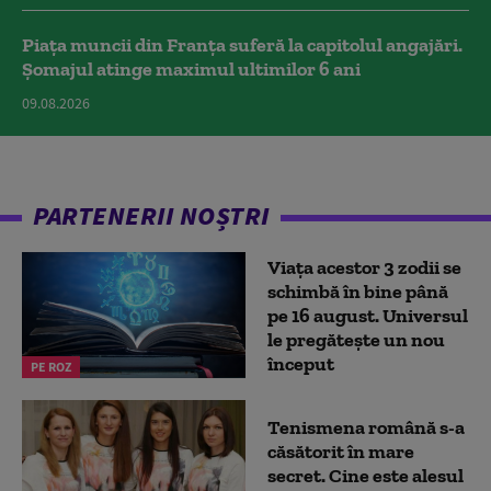
Piața muncii din Franța suferă la capitolul angajări.
Șomajul atinge maximul ultimilor 6 ani
09.08.2026
PARTENERII NOȘTRI
Viața acestor 3 zodii se
schimbă în bine până
pe 16 august. Universul
le pregătește un nou
început
PE ROZ
Tenismena română s-a
căsătorit în mare
secret. Cine este alesul