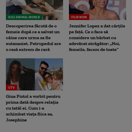
DIGI ANIMAL WORLD
FILM NOW
Descoperirea făcută de o
Jennifer Lopez a dat cărțile
femeie după ce a salvat un
pe față. Ce o face să
câine care urma sa fie
considere un bărbat cu
eutanasiat. Patrupedul are
adevărat atrăgător: „Noi,
o rasă extrem de rară
femeile, facem de toate”
UTV
Gina Pistol a vorbit pentru
prima dată despre relația
cu tatăl ei. Cum i-a
schimbat viața fiica sa,
Josephine