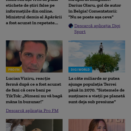
etichete de știri false pe
Darius Olaru, gol de autor
informațiile din online.
în Belgia! Comentatorii:
Ministrul demis al Apărării
"Nu se poate așa ceva"
a fost acuzat în repetate...
Descarcă aplicația Digi
Sport
PRO FM
DIGI WORLD
Lucian Viziru, reacție
La câte miliarde ar putea
fermă după ce a fost acuzat
ajunge populația Terrei
de fani că cere bani pe
până în 2070. "Sistemele de
TikTok: „Nimeni nu vă bagă
susținere a vieții pe planetă
mâna în buzunar!”
sunt deja sub presiune"
Descarcă aplicația Pro FM