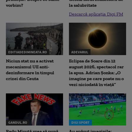
vorbim?
la salubritate
Descarcă aplicația Digi FM
EDITIADEDIMINEATA.RO
ADEVARUL
Niciun stat nu a activat
Eclipsa de Soare din 12
mecanismul UE anti-
august 2026, spectacol rar
dezinformare în timpul
la apus. Adrian Șonka: „O
crizei din Ceuta
imagine pe care poate nu o
vezi niciodată în viață”
GANDUL.RO
DIGI SPORT
Radu Miruţă vrea să pună
Au apărut imaginile: