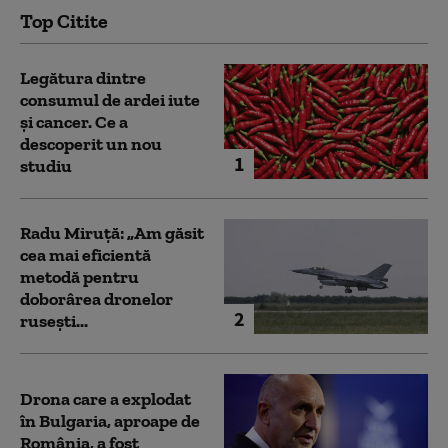
Top Citite
Legătura dintre
consumul de ardei iute
și cancer. Ce a
descoperit un nou
1
studiu
Radu Miruță: „Am găsit
cea mai eficientă
metodă pentru
doborârea dronelor
2
rusești...
Drona care a explodat
în Bulgaria, aproape de
România, a fost