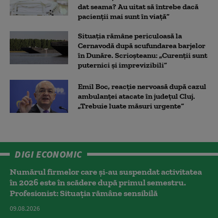
dat seama? Au uitat să întrebe dacă
pacienții mai sunt în viață”
Situația rămâne periculoasă la
Cernavodă după scufundarea barjelor
în Dunăre. Scrioșteanu: „Curenții sunt
puternici și imprevizibili”
Emil Boc, reacție nervoasă după cazul
ambulanței atacate în județul Cluj.
„Trebuie luate măsuri urgente”
DIGI ECONOMIC
Numărul firmelor care și-au suspendat activitatea
în 2026 este în scădere după primul semestru.
Profesionist: Situația rămâne sensibilă
09.08.2026