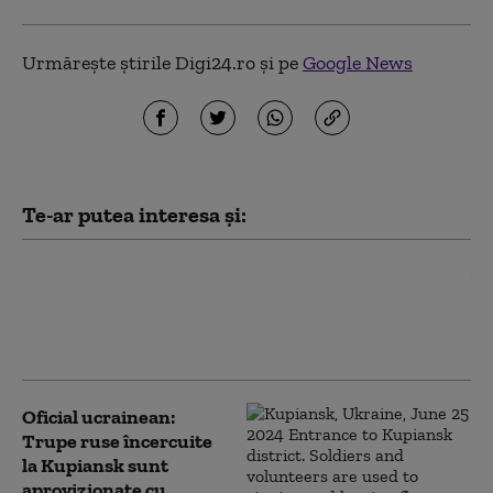
Urmărește știrile Digi24.ro și pe
Google News
Te-ar putea interesa și:
Victorii în Kupiansk, criză pe alte
fronturi. Crește presiunea asupra
apărării Ucrainei, pe măsură ce Rusia
își continuă ofensiva
Oficial ucrainean:
Trupe ruse încercuite
la Kupiansk sunt
aprovizionate cu