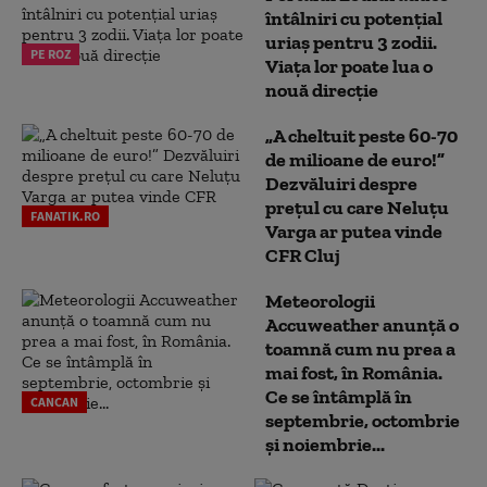
întâlniri cu potențial
uriaș pentru 3 zodii.
PE ROZ
Viața lor poate lua o
nouă direcție
„A cheltuit peste 60-70
de milioane de euro!”
Dezvăluiri despre
prețul cu care Neluțu
FANATIK.RO
Varga ar putea vinde
CFR Cluj
Meteorologii
Accuweather anunță o
toamnă cum nu prea a
mai fost, în România.
Ce se întâmplă în
CANCAN
septembrie, octombrie
și noiembrie...