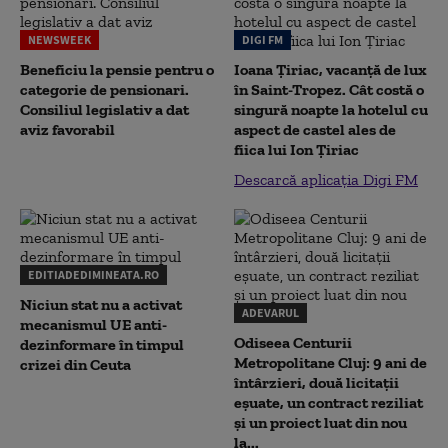
NEWSWEEK
DIGI FM
Beneficiu la pensie pentru o
Ioana Țiriac, vacanță de lux
categorie de pensionari.
în Saint-Tropez. Cât costă o
Consiliul legislativ a dat
singură noapte la hotelul cu
aviz favorabil
aspect de castel ales de
fiica lui Ion Țiriac
Descarcă aplicația Digi FM
EDITIADEDIMINEATA.RO
Niciun stat nu a activat
ADEVARUL
mecanismul UE anti-
Odiseea Centurii
dezinformare în timpul
Metropolitane Cluj: 9 ani de
crizei din Ceuta
întârzieri, două licitații
eșuate, un contract reziliat
și un proiect luat din nou
la...