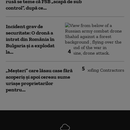
rusă se teme că FSB „scapă de sub
control”, după ce...
Incident grav de
securitate: O dronă a
intrat din România în
Bulgaria şi a explodat
4
la...
5
„Meșteri” care lăsau case fără
acoperiș și apoi cereau sume
uriașe proprietarilor
pentru...