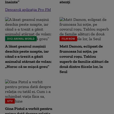
înainte”
atenți
Descarcă aplicația Pro FM
DIGI ANIMAL WORLD
FILM NOW
A lăsat geamul mașinii
Matt Damon, eclipsat de
deschis peste noapte, iar
frumoasa lui soție, pe
când s-a trezit a găsit
covorul roșu. Tablou
animalul atârnat de volan:
superb de familie alături de
„Noroc că se mișcă greu”
două dintre fiicele lor, la
Seul
UTV
Gina Pistol a vorbit pentru
prima dată despre relația