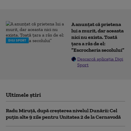
A anunțat că prietena
lui a murit, dar aceasta
nici nu exista. Toată
DIGI SPORT
țara a râs de el:
”Escrocheria secolului”
Descarcă aplicația Digi
Sport
Ultimele știri
Radu Miruță, după creșterea nivelul Dunării: Cel
puțin alte 9 zile pentru Unitatea 2 de la Cernavodă