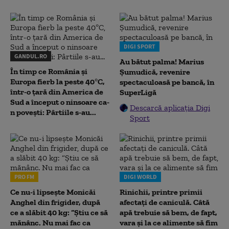
DIGI SPORT
GANDUL.RO
Au bătut palma! Marius
În timp ce România și
Șumudică, revenire
Europa fierb la peste 40°C,
spectaculoasă pe bancă, în
într-o țară din America de
SuperLigă
Sud a început o ninsoare ca-
Descarcă aplicația Digi
n povești: Pârtiile s-au...
Sport
PRO FM
DIGI WORLD
Ce nu-i lipsește Monicăi
Rinichii, printre primii
Anghel din frigider, după
afectați de caniculă. Câtă
ce a slăbit 40 kg: “Știu ce să
apă trebuie să bem, de fapt,
mănânc. Nu mai fac ca
vara și la ce alimente să fim