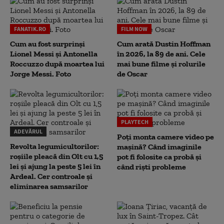
FANATIK.RO
FILM NOW
Cum au fost surprinși
Cum arată Dustin Hoffman
Lionel Messi și Antonella
în 2026, la 89 de ani. Cele
Roccuzzo după moartea lui
mai bune filme și rolurile
Jorge Messi. Foto
de Oscar
PLAYTECH
ADEVĂRUL
Poți monta camere video pe
Revolta legumicultorilor:
mașină? Când imaginile
roșiile pleacă din Olt cu 1,5
pot fi folosite ca probă și
lei și ajung la peste 5 lei în
când riști probleme
Ardeal. Cer controale și
eliminarea samsarilor