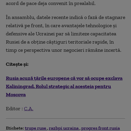
acord de pace deja convenit în prealabil.
În ansamblu, datele recente indică o fază de stagnare
relativă pe front, în care avantajele tehnologice și
defensive ale Ucrainei par să limiteze capacitatea
Rusiei de a obține câștiguri teritoriale rapide, în
timp ce perspectiva unor negocieri rămâne incertă.
Citește și:
Rusia acuză țările europene că vor să ocupe exclava
Kaliningrad. Rolul strategic al acesteia pentru
Moscova
Editor :
C.A.
Etichete:
trupe ruse
razbpi ucraina
progres front rusia