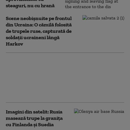
steaguri, nu cu hrană
Scene neobișnuite pe frontul
din Ucraina: O cămilă folosită
de trupele ruse, capturată de
soldaţii ucraineni lângă
Harkov
Trupele ruse se află în
ofensivă de-a lungul
întregii linii a frontului
din Ucraina, afirmă
generalul Valeri
Gherasimov
Imagini din satelit: Rusia
masează trupe la granița
cu Finlanda și Suedia