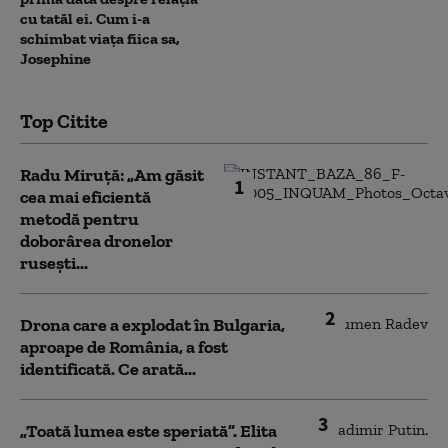
cu tatăl ei. Cum i-a
schimbat viața fiica sa,
Josephine
Top Citite
Radu Miruță: „Am găsit
1
cea mai eficientă
metodă pentru
doborârea dronelor
rusești...
2
Drona care a explodat în Bulgaria,
aproape de România, a fost
identificată. Ce arată...
3
„Toată lumea este speriată”. Elita