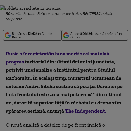
Război în Ucraina. Foto cu caracter ilustrativ: REUTERS/Anatolii
Stepanov
Urmărește
Digi24
în Google
Adaugă
Digi24
ca sursă preferată în
Discover
Google
Rusia a înregistrat în luna martie cel mai slab
progres
teritorial din ultimii doi ani și jumătate,
potrivit unei analize a
Institutul pentru Studiul
Războiului
. În același timp, ministrul ucrainean de
externe
Andrii Sîbiha
susține că poziția
Ucrainei
pe
linia frontului este „cea mai puternică” din ultimul
an, datorită superiorității în războiul cu drone și în
apărarea aeriană, anunță
The Independent.
O nouă analiză a datelor de pe front indică o