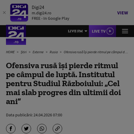
Digi24
VIEW
m.digi24.ro
FREE - In Google Play
LIVE TV
LIVE FM
HOME
Știri
Externe
Rusia
Ofensiva rusă își pierde ritmul pe câmpul de luptă. Institutul pentru Studiul Războiului: „Cel mai slab progres din ultimii doi ani”
Ofensiva rusă își pierde ritmul
pe câmpul de luptă. Institutul
pentru Studiul Războiului: „Cel
mai slab progres din ultimii doi
ani”
Data publicării:
24.04.2026 07:00