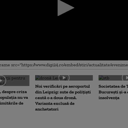
me
Noi verificări pe aeroportul
Societatea de 
, despre criza
din Leipzig: sute de polițiști
București și-a
opulația nu va
caută o a doua dronă.
insolvența
limitările de
Varianta exclusă de
anchetatori