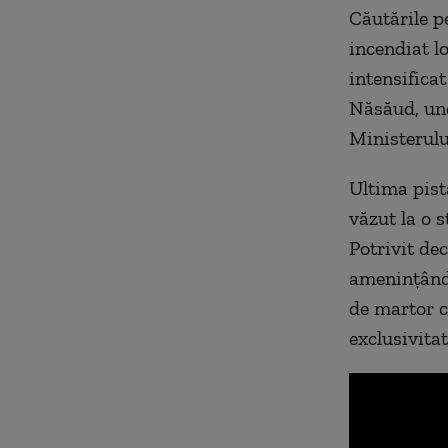
Căutările p
incendiat lo
intensificat
Năsăud, und
Ministerulu
Ultima pistă
văzut la o 
Potrivit dec
amenințându
de martor c
exclusivita