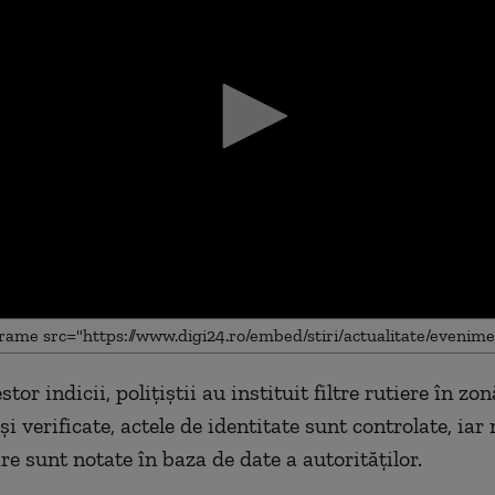
tor indicii, polițiștii au instituit filtre rutiere în zo
me
și verificate, actele de identitate sunt controlate, ia
re sunt notate în baza de date a autorităților.