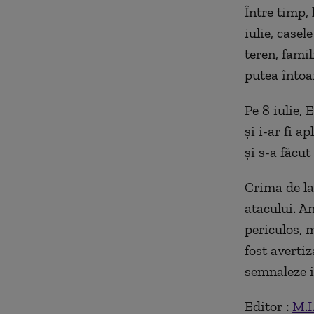
Între timp,
iulie, casel
teren, fami
putea întoa
Pe 8 iulie, 
și i-ar fi a
și s-a făcut
Crima de la
atacului. An
periculos, 
fost averti
semnaleze i
Editor :
M.I