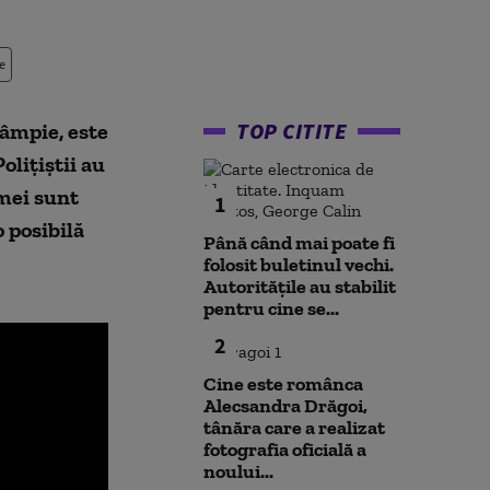
e
TOP CITITE
Câmpie, este
olițiștii au
imei sunt
1
 posibilă
Până când mai poate fi
folosit buletinul vechi.
Autoritățile au stabilit
pentru cine se...
2
Cine este românca
Alecsandra Drăgoi,
tânăra care a realizat
fotografia oficială a
noului...