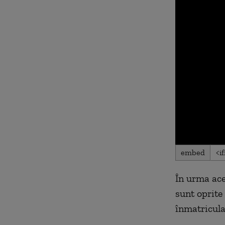
0
embed
seconds
of
0
În urma aces
seconds
Volu
90%
sunt oprite 
înmatricula