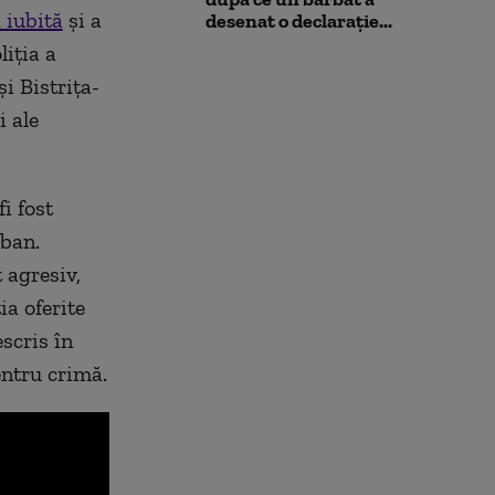
 iubită
și a
desenat o declarație...
liția a
i Bistrița-
i ale
i fost
oban.
 agresiv,
ia oferite
scris în
entru crimă.