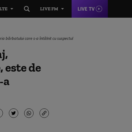
LIVE TV
LTE
LIVE FM
ria bărbatului care s-a întâlnit cu suspectul
j,
 este de
-a