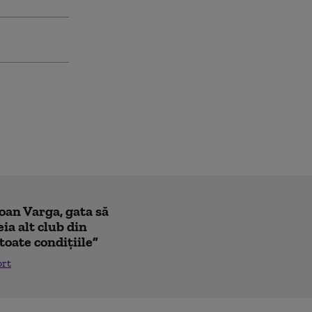
Ioan Varga, gata să
ia alt club din
toate condițiile”
ort