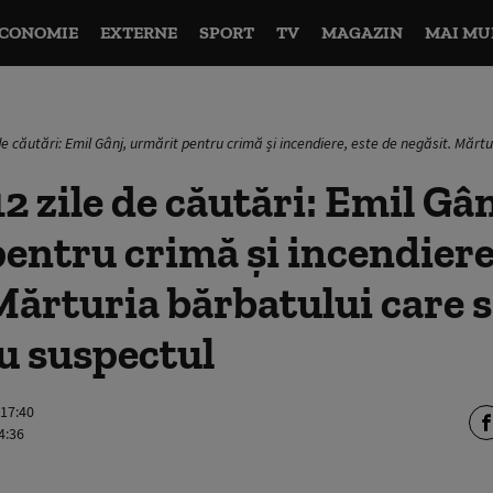
CONOMIE
EXTERNE
SPORT
TV
MAGAZIN
MAI MU
de căutări: Emil Gânj, urmărit pentru crimă și incendiere, este de negăsit. Mărtu
2 zile de căutări: Emil Gân
entru crimă și incendiere,
Mărturia bărbatului care s
cu suspectul
 17:40
4:36