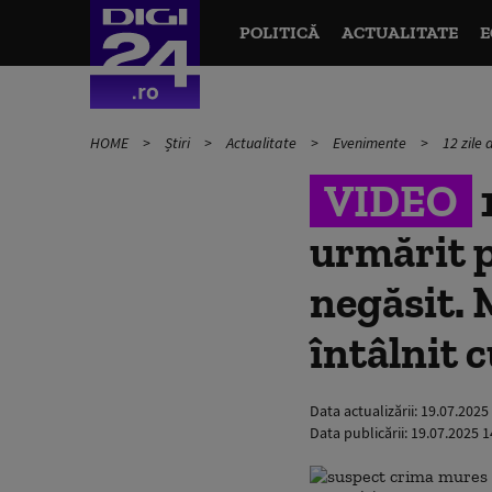
POLITICĂ
ACTUALITATE
E
HOME
Știri
Actualitate
Evenimente
12 zile 
VIDEO
1
urmărit p
negăsit. 
întâlnit 
Data actualizării:
19.07.2025
Data publicării:
19.07.2025 1