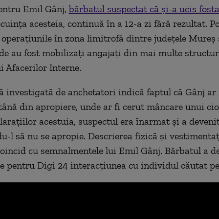
entru Emil Gânj,
bărbatul suspectat că și-a ucis fosta
cuința acesteia, continuă în a 12-a zi fără rezultat. Po
 operațiunile în zona limitrofă dintre județele Mureș ș
e au fost mobilizați angajați din mai multe structur
i Afacerilor Interne.
 investigată de anchetatori indică faptul că Gânj ar f
stână din apropiere, unde ar fi cerut mâncare unui ci
larațiilor acestuia, suspectul era înarmat și a devenit
-l să nu se apropie. Descrierea fizică și vestimentaț
oincid cu semnalmentele lui Emil Gânj. Bărbatul a de
te pentru Digi 24 interacțiunea cu individul căutat p