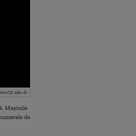
nă. Mașinile
r numerele de