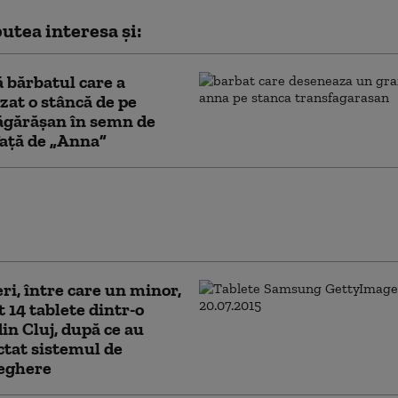
utea interesa și:
ă bărbatul care a
zat o stâncă de pe
ăgărășan în semn de
față de „Anna”
onară a fost păcălită să scoată 50.000 de
cont. Cel care i-a luat banii se dădea
curier” al unei bănci
eri, între care un minor,
t 14 tablete dintr-o
din Cluj, după ce au
tat sistemul de
eghere