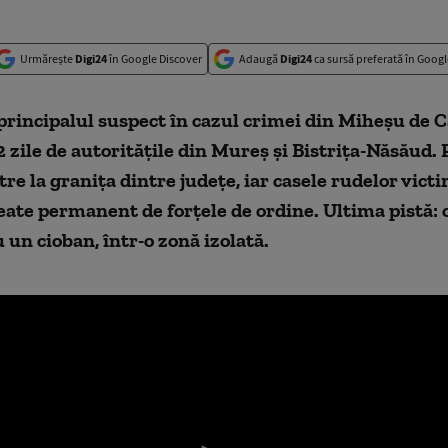
Urmărește
Digi24
în Google Discover
Adaugă
Digi24
ca sursă preferată în Googl
principalul suspect în cazul crimei din Miheșu de 
2 zile de autoritățile din Mureș și Bistrița-Năsăud. P
ltre la granița dintre județe, iar casele rudelor vict
te permanent de forțele de ordine. Ultima pistă: o
u un cioban, într-o zonă izolată.