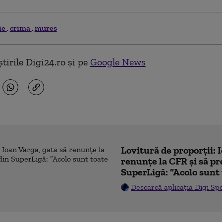
ie
crima
mures
tirile Digi24.ro și pe
Google News
Lovitură de proporții: 
renunțe la CFR și să pre
SuperLigă: ”Acolo sunt 
Descarcă aplicația Digi Sp