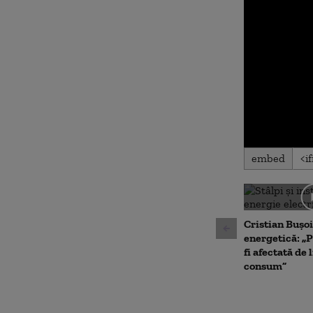
0
embed
seconds
of
0
seconds
Volu
90%
Cristian Bușoi
energetică: „P
fi afectată de 
consum”