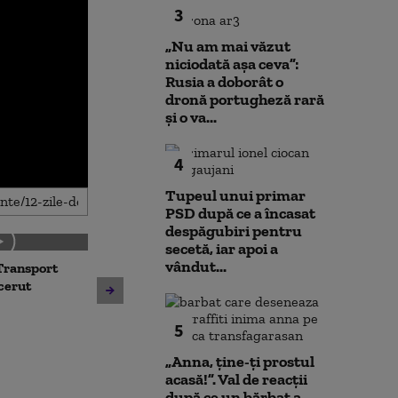
3
„Nu am mai văzut
niciodată așa ceva”:
Rusia a doborât o
dronă portugheză rară
și o va...
4
Tupeul unui primar
PSD după ce a încasat
despăgubiri pentru
secetă, iar apoi a
vândut...
Transport
Noua lege a int
Avertisment de la Bruxelles
 cerut
deschide calea
după scandalul centralelor
parteneriatul 
pe cărbune: „Blocarea
Nu poți impune
5
angajamentelor din PNRR
fără să oferi și
poate avea consecințe
„Anna, ţine-ţi prostul
financiare”
acasă!”. Val de reacții
după ce un bărbat a