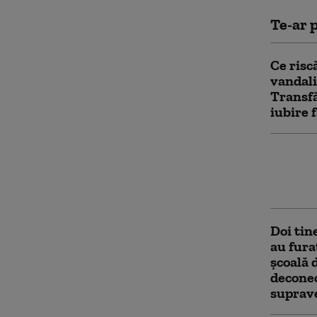
Te-ar p
Ce risc
vandali
Transf
iubire 
O pensi
lei din 
drept „
Doi tin
au fura
şcoală 
deconec
suprav