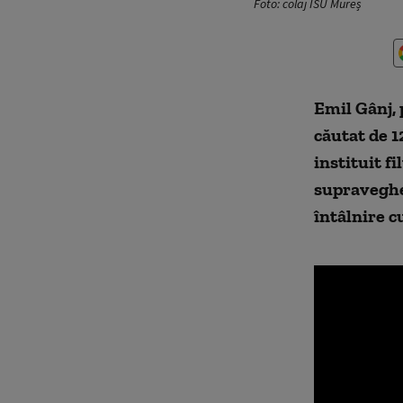
Foto: colaj ISU Mureș
Emil Gânj, 
căutat de 1
instituit fi
supraveghea
întâlnire c