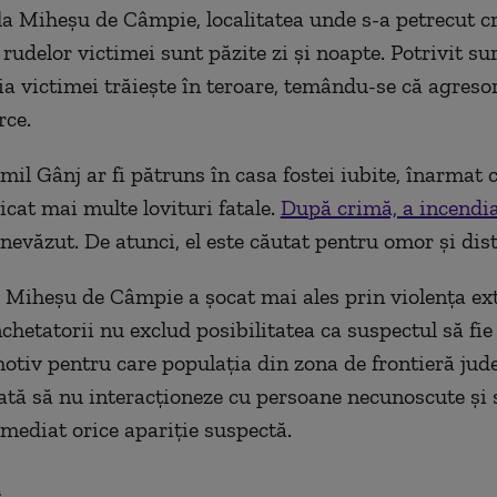
 la Miheșu de Câmpie, localitatea unde s-a petrecut c
e rudelor victimei sunt păzite zi și noapte. Potrivit su
lia victimei trăiește în teroare, temându-se că agresor
rce.
Emil Gânj ar fi pătruns în casa fostei iubite, înarmat 
plicat mai multe lovituri fatale.
După crimă, a incendia
 nevăzut. De atunci, el este căutat pentru omor și dis
 Miheșu de Câmpie a șocat mai ales prin violența ex
chetatorii nu exclud posibilitatea ca suspectul să fie
motiv pentru care populația din zona de frontieră jud
zată să nu interacționeze cu persoane necunoscute și 
mediat orice apariție suspectă.
.