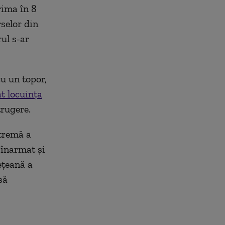
rima în 8
rselor din
ul s-ar
cu un topor,
t locuința
trugere.
tremă a
 înarmat și
ețeană a
să