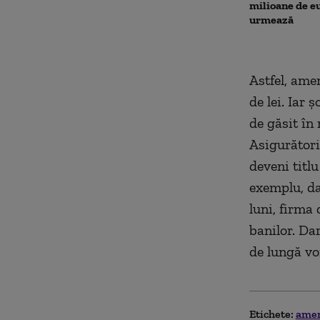
milioane de e
urmează
Astfel, ame
de lei. Iar 
de găsit în 
Asigurători
deveni titlu
exemplu, da
luni, firma
banilor. Da
de lungă vor
Etichete:
ame