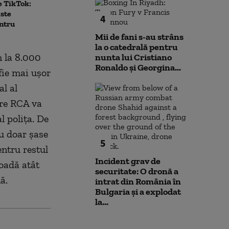
e TikTok:
prezidențiale:
echipajului
iste
să conving”
4
ntru
Mii de fani s-au strâns
la o catedrală pentru
m la 8.000
nunta lui Cristiano
Ronaldo şi Georgina...
 fie mai uşor
al al
are RCA va
l poliţa. De
u doar şase
5
entru restul
Incident grav de
ioadă atât
securitate: O dronă a
ă.
intrat din România în
Bulgaria şi a explodat
la...