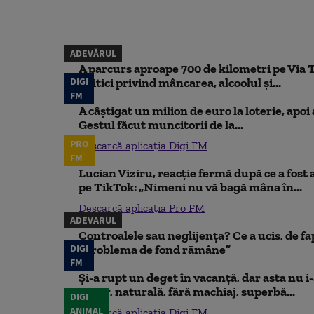
ADEVĂRUL
A parcurs aproape 700 de kilometri pe Via Tr
DIGI
Critici privind mâncarea, alcoolul și...
FM
A câștigat un milion de euro la loterie, apoi 
Gestul făcut muncitorii de la...
PRO
Descarcă aplicația Digi FM
FM
Lucian Viziru, reacție fermă după ce a fost 
pe TikTok: „Nimeni nu vă bagă mâna în...
Descarcă aplicația Pro FM
ADEVARUL
Controalele sau neglijența? Ce a ucis, de fa
DIGI
„Problema de fond rămâne”
FM
Și-a rupt un deget în vacanță, dar asta nu i-
Berry, naturală, fără machiaj, superbă...
DIGI
ANIMAL
Descarcă aplicația Digi FM