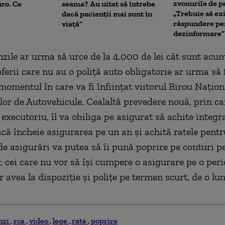
zvonurile de p
uro. Ce
seama? Au uitat să întrebe
„Trebuie să ex
dacă pacienții mai sunt în
răspundere pe
viață”
dezinformare”
nzile ar urma să urce de la 4.000 de lei cât sunt acu
şoferii care nu au o poliţă auto obligatorie ar urma să
momentul în care va fi înfiinţat viitorul Birou Națion
lor de Autovehicule. Cealaltă prevedere nouă, prin c
 executoriu, îl va obiliga pe asigurat să achite integra
că încheie asigurarea pe un an şi achită ratele pentr
 de asigurări va putea să îi pună poprire pe conturi p
r, cei care nu vor să îşi cumpere o asigurare pe o per
 avea la dispoziţie şi poliţe pe termen scurt, de o lun
nzi
rca
video
lege
rate
poprire