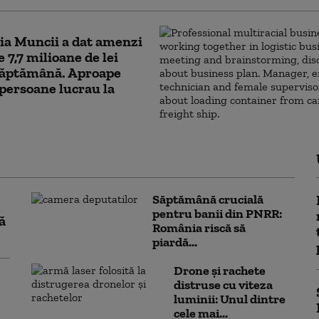
ia Muncii a dat amenzi
e 7,7 milioane de lei
 săptămână. Aproape
persoane lucrau la
Săptămână crucială
pentru banii din PNRR:
ă
România riscă să
piardă...
Drone și rachete
distruse cu viteza
luminii: Unul dintre
cele mai...