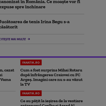
canonizat în România. Ce moaște vor fi
expuse spre închinare
Jucătoarea de tenis Irina Begu s-a
căsătorit
CITEȘTE MAI MULTE
FANATIK.RO
an, cazat
Cum a fost surprins Mihai Rotaru
ui
după înfrângerea Craiovei cu FC
n Vama
Argeș. Imagini care nu s-au văzut
la TV
FANATIK.RO
Ce au pățit la ieșirea de la vestiare
antrenorul Coelho și Assad Al