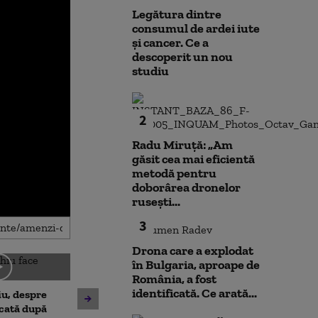
Legătura dintre
consumul de ardei iute
și cancer. Ce a
descoperit un nou
studiu
2
Radu Miruță: „Am
găsit cea mai eficientă
metodă pentru
doborârea dronelor
rusești...
3
Drona care a explodat
în Bulgaria, aproape de
România, a fost
Tinerii care au atacat
identificată. Ce arată...
u, despre
Ce spune Danie
ambulanța din Cluj, reținuți
cată după
despre scorul d
24 de ore. Mărturia