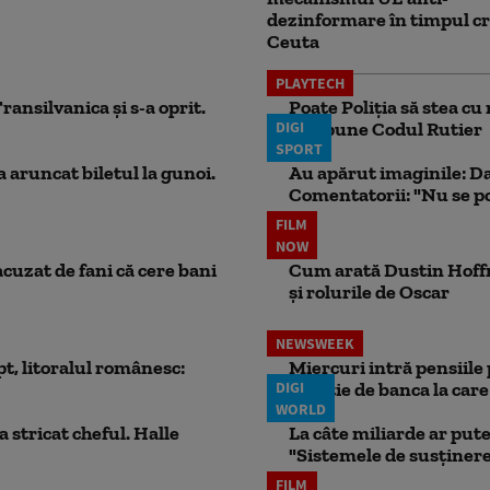
dezinformare în timpul cr
Ceuta
PLAYTECH
ansilvanica și s-a oprit.
Poate Poliția să stea c
DIGI
Ce spune Codul Rutier
SPORT
a aruncat biletul la gunoi.
Au apărut imaginile: Dar
Comentatorii: "Nu se po
FILM
NOW
acuzat de fani că cere bani
Cum arată Dustin Hoffma
și rolurile de Oscar
NEWSWEEK
pt, litoralul românesc:
Miercuri intră pensiile 
DIGI
funcție de banca la care
WORLD
a stricat cheful. Halle
La câte miliarde ar put
"Sistemele de susținere a
FILM