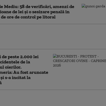
e Mediu: 58 de verificări, amenzi de
ioane de lei şi o sesizare penală în
 de ore de control pe litoral
 Dan a promulgat legile privind criza
nților și TVA redusă la locuințe: „Decizii
otejează veniturile românilor”
de peste 2.000 lei
cidentele de la
ul oierilor.
eria: Au fost aruncate
și s-a incitat la
ă
de peste un milion de lei date de ANPC pe Litoral.
 fost principalele abateri constatate