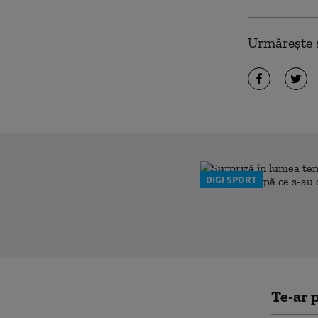
Urmărește ș
DIGI SPORT
Te-ar p