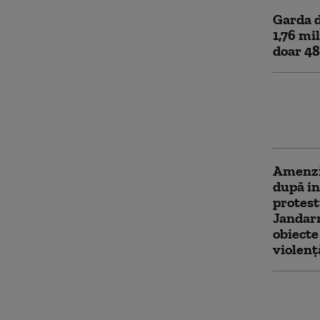
Garda d
1,76 mil
doar 48
Nicușor
carbura
care pr
Amenzi 
după in
protest
Jandarm
obiecte 
violenț
Amenzi 
Care au