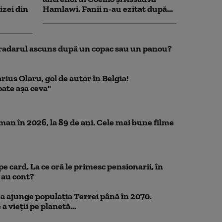
izei din
Hamlawi. Fanii n-au ezitat după...
u radarul ascuns după un copac sau un panou?
ius Olaru, gol de autor în Belgia!
ate așa ceva"
n în 2026, la 89 de ani. Cele mai bune filme
pe card. La ce oră le primesc pensionarii, în
 au cont?
ea ajunge populația Terrei până în 2070.
 vieții pe planetă...