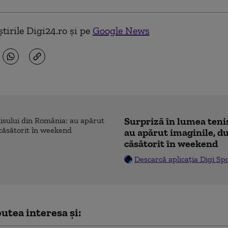
tirile Digi24.ro și pe
Google News
Surpriză în lumea teni
au apărut imaginile, du
căsătorit în weekend
Descarcă aplicația Digi Sp
utea interesa și: