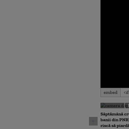
0
embed
seconds
of
0
seconds
Volu
90%
Săptămână cru
banii din PN
riscă să piard