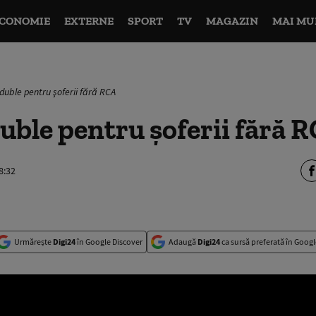
CONOMIE
EXTERNE
SPORT
TV
MAGAZIN
MAI MU
duble pentru şoferii fără RCA
ble pentru şoferii fără 
8:32
Urmărește
Digi24
în Google Discover
Adaugă
Digi24
ca sursă preferată în Googl