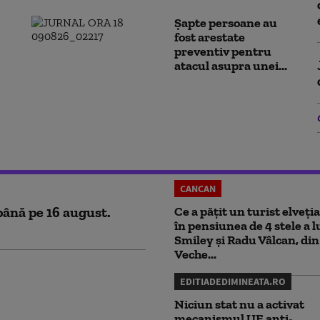
Șapte persoane au
fost arestate
preventiv pentru
atacul asupra unei...
CANCAN
până pe 16 august.
Ce a pățit un turist elveți
în pensiunea de 4 stele a l
Smiley și Radu Vâlcan, di
Veche...
EDITIADEDIMINEATA.RO
Niciun stat nu a activat
mecanismul UE anti-