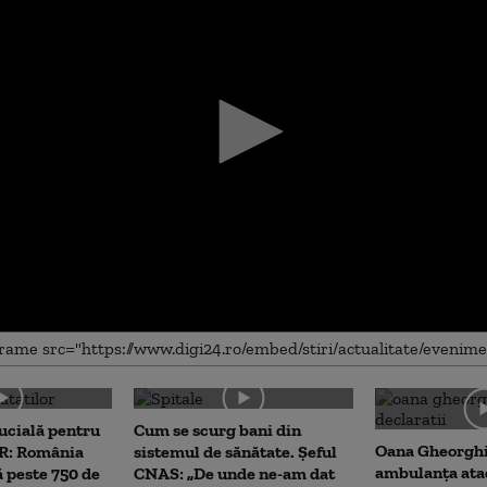
me
cială pentru
Cum se scurg bani din
Oana Gheorghi
RR: România
sistemul de sănătate. Șeful
ambulanța ata
ă peste 750 de
CNAS: „De unde ne-am dat