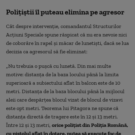
Polițiștii îl puteau elimina pe agresor
Cât despre intervenție, comandantul Structurilor
Acțiuni Speciale spune răspicat că nu era nevoie nici
de coborâre în rapel și măcar de lunetiști, dacă se lua
decizia ca agresorul să fie eliminat:
„Nu trebuia o pușcă cu lunetă. Din mai multe
motive: distanța de la baza locului până la limita
superioară a subiectului aflat în balcon este de 10
metri. Distanța de la baza blocului până la mijlocul
aleii care despărțea blocul vizat de blocul de vizavi
este opt metri. Teorema lui Pitagora ne spune că
distanța directă de tragere este în 12 și 13 metri.
Între 12 și 13 metri,
orice polițist din Poliția Română,
cu pistolul aflat în dotare, putea să execute foc de