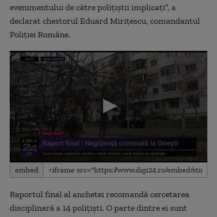
evenimentului de către polițiștii implicați”, a
declarat chestorul Eduard Mirițescu, comandantul
Poliției Române.
0
embed
seconds
of
3
Raportul final al anchetei recomandă cercetarea
minutes,
55
disciplinară a 14 polițiști. O parte dintre ei sunt
seconds