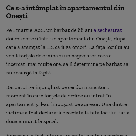
Ce s-a întâmplat în apartamentul din
Onești
Pe 1 martie 2021, un bărbat de 68 ani
a sechestrat
doi muncitori într-un apartament din Oneşti, după
care a anunţat la 112 că îi va omorî. La faţa locului au
venit forţele de ordine şi un negociator care a
încercat, mai multe ore, să îl determine pe bărbat să
nu recurgă la faptă.
Bărbatul i-a înjunghiat pe cei doi muncitori,
moment în care forţele de ordine au intrat în
apartament şi l-au împuşcat pe agresor. Una dintre
victime a fost declarată decedată la faţa locului, iar a
doua a murit la spital.
Agresorul a fost internat în spital pentru acordarea