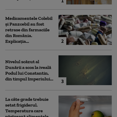
1
Medicamentele Colebil
și Panzcebil au fost
retrase din farmaciile
din România.
2
Explicația...
Nivelul scăzut al
Dunării a scos la iveală
Podul lui Constantin,
din timpul Imperiului...
3
La câte grade trebuie
setat frigiderul.
Temperatura care
păstrează alimentele