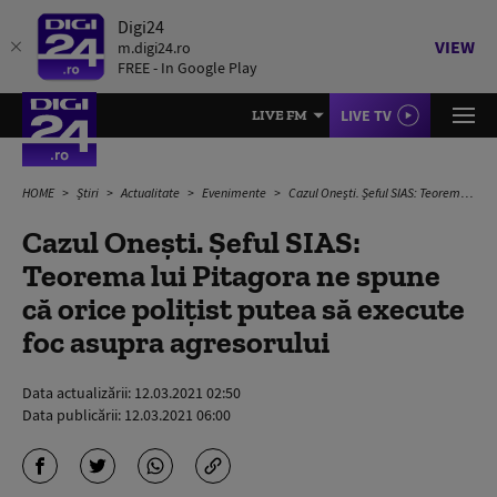
Digi24
VIEW
m.digi24.ro
FREE - In Google Play
LIVE TV
LIVE FM
HOME
Știri
Actualitate
Evenimente
Cazul Onești. Șeful SIAS: Teorema lui Pitagora ne spune că orice polițist putea să execute foc asupra agresorului
Cazul Onești. Șeful SIAS:
Teorema lui Pitagora ne spune
că orice polițist putea să execute
foc asupra agresorului
Data actualizării:
12.03.2021 02:50
Data publicării:
12.03.2021 06:00