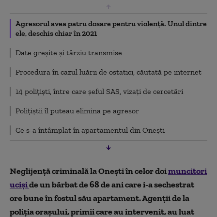
Agresorul avea patru dosare pentru violență. Unul dintre
ele, deschis chiar în 2021
Date greșite și târziu transmise
Procedura în cazul luării de ostatici, căutată pe internet
14 polițiști, între care șeful SAS, vizați de cercetări
Polițiștii îl puteau elimina pe agresor
Ce s-a întâmplat în apartamentul din Onești
Neglijență criminală la Onești în celor doi
muncitori
uciși
de un bărbat de 68 de ani care i-a sechestrat
ore bune în fostul său apartament. Agenții de la
poliția orașului, primii care au intervenit, au luat