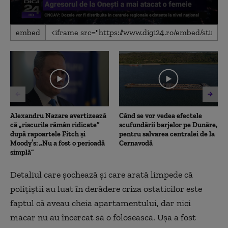
0
embed
seconds
of
3
minutes,
19
seconds
Alexandru Nazare avertizează
Când se vor vedea efectele
că „riscurile rămân ridicate”
scufundării barjelor pe Dunăre,
după rapoartele Fitch și
pentru salvarea centralei de la
Moody’s: „Nu a fost o perioadă
Cernavodă
simplă”
Detaliul care şochează şi care arată limpede că
poliţiştii au luat în derâdere criza ostaticilor este
faptul că aveau cheia apartamentului, dar nici
măcar nu au încercat să o folosească. Ușa a fost