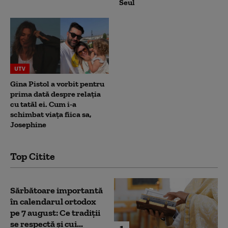
Seul
UTV
Gina Pistol a vorbit pentru
prima dată despre relația
cu tatăl ei. Cum i-a
schimbat viața fiica sa,
Josephine
Top Citite
Sărbătoare importantă
în calendarul ortodox
pe 7 august: Ce tradiții
se respectă și cui...