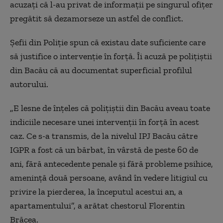
acuzați că l-au privat de informații pe singurul ofițer
pregătit să dezamorseze un astfel de conflict.
Șefii din Poliție spun că existau date suficiente care
să justifice o intervenție în forță. Îi acuză pe polițiștii
din Bacău că au documentat superficial profilul
autorului.
„E lesne de înțeles că polițiștii din Bacău aveau toate
indiciile necesare unei intervenții în forță în acest
caz. Ce s-a transmis, de la nivelul IPJ Bacău către
IGPR a fost că un bărbat, în vârstă de peste 60 de
ani, fără antecedente penale și fără probleme psihice,
amenință două persoane, având în vedere litigiul cu
privire la pierderea, la începutul acestui an, a
apartamentului”, a arătat chestorul Florentin
Brăcea.