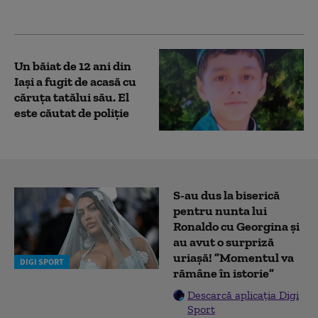
supraveghere
Un băiat de 12 ani din
Iași a fugit de acasă cu
căruţa tatălui său. El
este căutat de poliție
S-au dus la biserică
pentru nunta lui
Ronaldo cu Georgina și
au avut o surpriză
uriașă! ”Momentul va
DIGI SPORT
rămâne în istorie”
Descarcă aplicația Digi
Sport