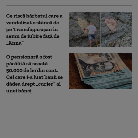
Ce riscă bărbatul care a
vandalizat o stâncă de
pe Transfăgărășan în
semn de iubire față de
„Anna”
O pensionară a fost
păcălită să scoată
50.000 de lei din cont.
Cel care i-a luat banii se
dădea drept „curier” al
unei bănci
Doi tineri, între care un
minor, au furat 14
tablete dintr-o şcoală
din Cluj, după ce au
deconectat sistemul de