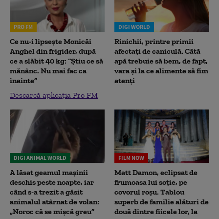
PRO FM
DIGI WORLD
Ce nu-i lipsește Monicăi
Rinichii, printre primii
Anghel din frigider, după
afectați de caniculă. Câtă
ce a slăbit 40 kg: “Știu ce să
apă trebuie să bem, de fapt,
mănânc. Nu mai fac ca
vara și la ce alimente să fim
înainte”
atenți
Descarcă aplicația Pro FM
DIGI ANIMAL WORLD
FILM NOW
A lăsat geamul mașinii
Matt Damon, eclipsat de
deschis peste noapte, iar
frumoasa lui soție, pe
când s-a trezit a găsit
covorul roșu. Tablou
animalul atârnat de volan:
superb de familie alături de
„Noroc că se mișcă greu”
două dintre fiicele lor, la