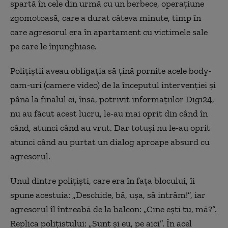
spartă în cele din urmă cu un berbece, operațiune
zgomotoasă, care a durat câteva minute, timp în
care agresorul era în apartament cu victimele sale
pe care le înjunghiase.
Polițiștii aveau obligația să țină pornite acele body-
cam-uri (camere video) de la începutul intervenției și
până la finalul ei, însă, potrivit informațiilor Digi24,
nu au făcut acest lucru, le-au mai oprit din când în
când, atunci când au vrut. Dar totuși nu le-au oprit
atunci când au purtat un dialog aproape absurd cu
agresorul.
Unul dintre polițiști, care era în fața blocului, îi
spune acestuia: „Deschide, bă, ușa, să intrăm!”, iar
agresorul îl întreabă de la balcon: „Cine ești tu, mă?”.
Replica polițistului: „Sunt și eu, pe aici”. În acel