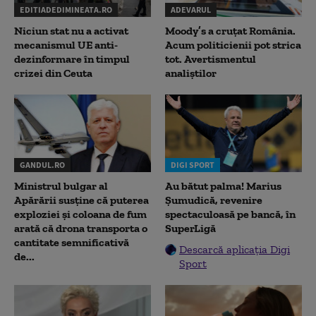
EDITIADEDIMINEATA.RO
ADEVARUL
Niciun stat nu a activat
Moody’s a cruțat România.
mecanismul UE anti-
Acum politicienii pot strica
dezinformare în timpul
tot. Avertismentul
crizei din Ceuta
analiștilor
GANDUL.RO
DIGI SPORT
Ministrul bulgar al
Au bătut palma! Marius
Apărării susține că puterea
Șumudică, revenire
exploziei și coloana de fum
spectaculoasă pe bancă, în
arată că drona transporta o
SuperLigă
cantitate semnificativă
Descarcă aplicația Digi
de...
Sport