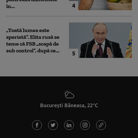
4
în...
„Toată lumea este
speriată”. Elita rusă se
teme că FSB „scapă de
sub control”, după ce...
5
București Băneasa, 22°C