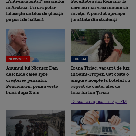
„Antrenamentul” sezonului
Facultatea din România la
în Arctica: Un urs polar
care nu mai vrea nimeni să
folosește un bloc de gheață
înveţe. A pierdut aproape
pe post de halteră
jumătate din studenţi
NEWSWEEK
DIGI FM
Anunțul lui Nicușor Dan
Ioana Țiriac, vacanță de lux
deschide calea spre
în Saint-Tropez. Cât costă o
creșterea pensiilor.
singură noapte la hotelul cu
Pensionarii, prima veste
aspect de castel ales de
bună după 2 ani
fiica lui Ion Țiriac
Descarcă aplicația Digi FM