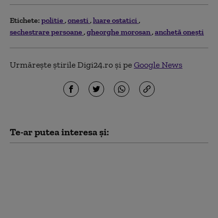
Etichete:
politie
onesti
luare ostatici
sechestrare persoane
gheorghe morosan
anchetă onești
Urmărește știrile Digi24.ro și pe
Google News
Te-ar putea interesa și:
Trei ucraineni sunt
anchetaţi în România
pentru înşelăciune și
fals prin „metoda BNR”.
Anchetatorii români i-
au prins în flagrant