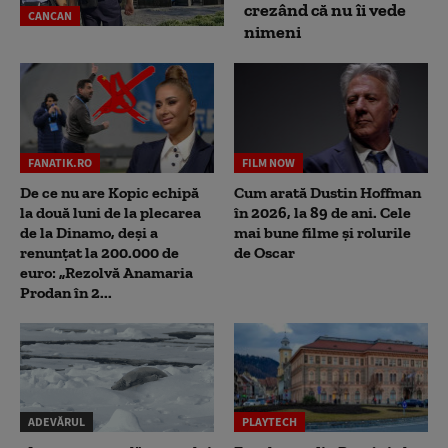
crezând că nu îi vede
CANCAN
nimeni
FANATIK.RO
FILM NOW
De ce nu are Kopic echipă
Cum arată Dustin Hoffman
la două luni de la plecarea
în 2026, la 89 de ani. Cele
de la Dinamo, deși a
mai bune filme și rolurile
renunțat la 200.000 de
de Oscar
euro: „Rezolvă Anamaria
Prodan în 2...
ADEVĂRUL
PLAYTECH