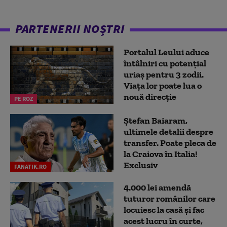
PARTENERII NOȘTRI
Portalul Leului aduce
întâlniri cu potențial
uriaș pentru 3 zodii.
Viața lor poate lua o
nouă direcție
PE ROZ
Ștefan Baiaram,
ultimele detalii despre
transfer. Poate pleca de
la Craiova în Italia!
Exclusiv
FANATIK.RO
4.000 lei amendă
tuturor românilor care
locuiesc la casă și fac
acest lucru în curte,