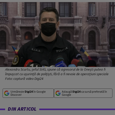
Alexandru Scurtu, șeful SIAS, spune că agresorul de la Onești putea fi
împușcat cu ușurință de polițiști, fără a fi nevoie de operațiuni speciale
Foto: captură video Digi24
Urmărește
Digi24
în Google
Adaugă
Digi24
ca sursă preferată în
Discover
Google
DIN ARTICOL