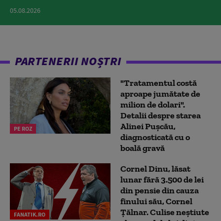
05.08.2026
PARTENERII NOȘTRI
"Tratamentul costă
aproape jumătate de
milion de dolari".
Detalii despre starea
Alinei Pușcău,
PE ROZ
diagnosticată cu o
boală gravă
Cornel Dinu, lăsat
lunar fără 3.500 de lei
din pensie din cauza
finului său, Cornel
Țălnar. Culise neștiute
FANATIK.RO