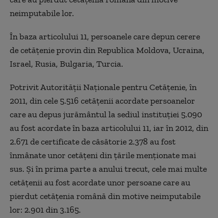
neimputabile lor.
În baza articolului 11, persoanele care depun cerere
de cetăţenie provin din Republica Moldova, Ucraina,
Israel, Rusia, Bulgaria, Turcia.
Potrivit Autorităţii Naţionale pentru Cetăţenie, în
2011, din cele 5.516 cetăţenii acordate persoanelor
care au depus jurământul la sediul instituţiei 5.090
au fost acordate în baza articolului 11, iar în 2012, din
2.671 de certificate de căsătorie 2.378 au fost
înmânate unor cetăţeni din ţările menţionate mai
sus. Şi în prima parte a anului trecut, cele mai multe
cetăţenii au fost acordate unor persoane care au
pierdut cetăţenia română din motive neimputabile
lor: 2.901 din 3.165.