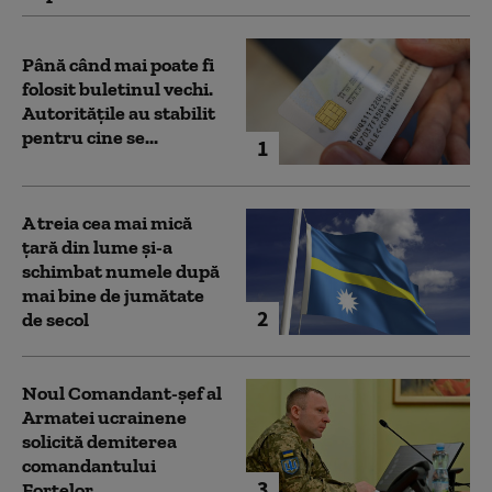
Până când mai poate fi
folosit buletinul vechi.
Autoritățile au stabilit
pentru cine se...
1
A treia cea mai mică
țară din lume și-a
schimbat numele după
mai bine de jumătate
2
de secol
Noul Comandant-șef al
Armatei ucrainene
solicită demiterea
comandantului
3
Forțelor...