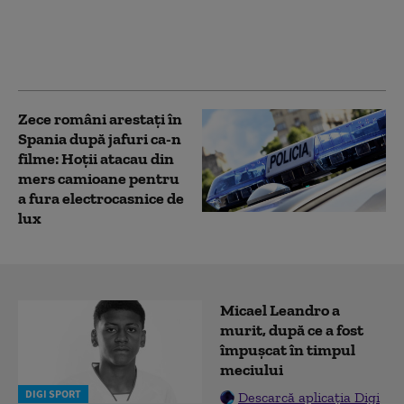
așteaptă la noi
scumpiri. Tot mai
mulți spun că vor trăi
mai rău peste un an
Zece români arestați în
Spania după jafuri ca-n
filme: Hoții atacau din
mers camioane pentru
a fura electrocasnice de
lux
Micael Leandro a
murit, după ce a fost
împușcat în timpul
meciului
DIGI SPORT
Descarcă aplicația Digi