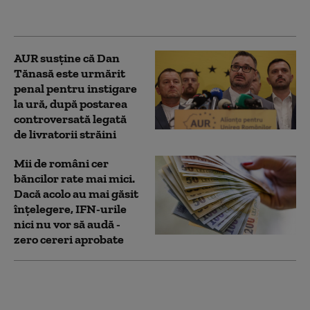
agricultură
AUR susține că Dan
Tănasă este urmărit
penal pentru instigare
la ură, după postarea
controversată legată
de livratorii străini
Mii de români cer
băncilor rate mai mici.
Dacă acolo au mai găsit
înțelegere, IFN-urile
nici nu vor să audă -
zero cereri aprobate
Sondaj IRSOP: 83%
dintre români se