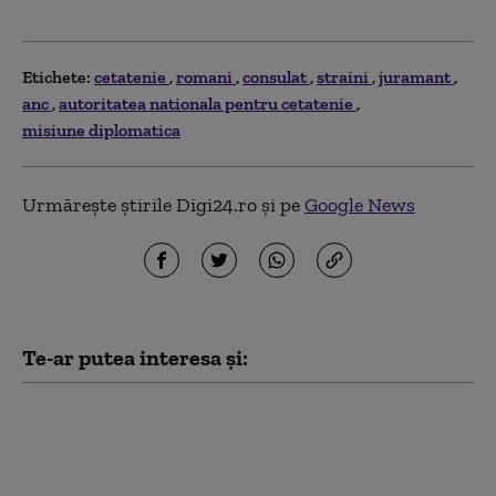
Etichete:
cetatenie
romani
consulat
straini
juramant
anc
autoritatea nationala pentru cetatenie
misiune diplomatica
Urmărește știrile Digi24.ro și pe
Google News
Te-ar putea interesa și:
Patru români sunt
acuzați în Italia de
exploatarea unor
migranți care lucrau în