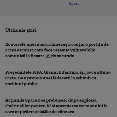
Sport
Ultimele știri
Routerele unei mărci chinezești conțin o portiță de
acces ascunsă care face rețeaua vulnerabilă:
comunică la fiecare 35 de secunde
Președintele FIFA, Gianni Infantino, îşi joacă ultima
carte. Ce a promis unei federații la schimb cu
sprijinul public
Acţiunile SpaceX se prăbuşesc după explozia
cheltuielilor pentru AI şi apropierea termenului la
care expiră restricţiile de vânzare