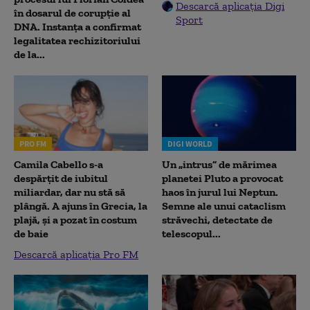
Descarcă aplicația Digi
în dosarul de corupție al
Sport
DNA. Instanța a confirmat
legalitatea rechizitoriului
de la...
PRO FM
DIGI WORLD
Camila Cabello s-a
Un „intrus” de mărimea
despărțit de iubitul
planetei Pluto a provocat
miliardar, dar nu stă să
haos în jurul lui Neptun.
plângă. A ajuns în Grecia, la
Semne ale unui cataclism
plajă, și a pozat în costum
străvechi, detectate de
de baie
telescopul...
Descarcă aplicația Pro FM