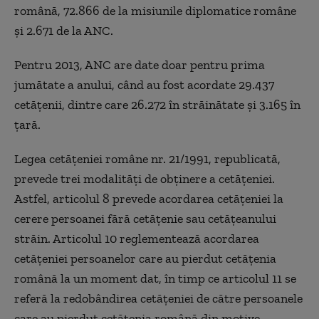
română, 72.866 de la misiunile diplomatice române
şi 2.671 de la ANC.
Pentru 2013, ANC are date doar pentru prima
jumătate a anului, când au fost acordate 29.437
cetăţenii, dintre care 26.272 în străinătate şi 3.165 în
ţară.
Legea cetăţeniei române nr. 21/1991, republicată,
prevede trei modalităţi de obţinere a cetăţeniei.
Astfel, articolul 8 prevede acordarea cetăţeniei la
cerere persoanei fără cetăţenie sau cetăţeanului
străin. Articolul 10 reglementează acordarea
cetăţeniei persoanelor care au pierdut cetăţenia
română la un moment dat, în timp ce articolul 11 se
referă la redobândirea cetăţeniei de către persoanele
care au pierdut cetăţenia română din motive