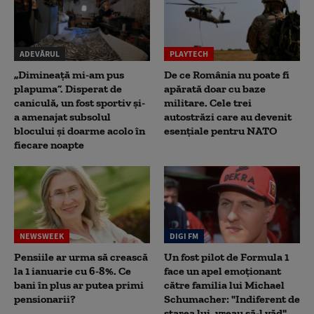
ADEVĂRUL
PLAYTECH
„Dimineață mi-am pus
De ce România nu poate fi
plapuma”. Disperat de
apărată doar cu baze
caniculă, un fost sportiv și-
militare. Cele trei
a amenajat subsolul
autostrăzi care au devenit
blocului și doarme acolo în
esențiale pentru NATO
fiecare noapte
NEWSWEEK
DIGI FM
Pensiile ar urma să crească
Un fost pilot de Formula 1
la 1 ianuarie cu 6-8%. Ce
face un apel emoționant
bani în plus ar putea primi
către familia lui Michael
pensionarii?
Schumacher: "Indiferent de
starea lui, vreau să-l văd"