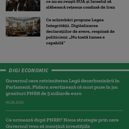
ce nu au reușit SUA și Israelul să
slăbească rețeaua condusă de Iran
Ce schimbări propune Legea
Integrității. Digitalizarea
declarațiilor de avere, respinsă de
politicieni: „Nu toată lumea e
capabilă”
DIGI ECONOMIC
Guvernul cere retrimiterea Legii decarbonizării în
Parlament. Pîslaru avertizează că sunt puse în joc
granturi PNRR de 5 miliarde euro
05.08.2026
Ce urmează după PNRR? Noua strategie prin care
Guvernul vrea să mențină investițiile