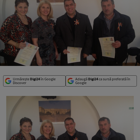
Urmărește
Digi24
în Google
Adaugă
Digi24
ca sursă preferată în
Discover
Google