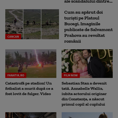
ale scandalului dintre...
Cum au apărut doi
turiști pe Platoul
Bucegi. Imaginile
publicate de Salvamont
Prahova au revoltat
CANCAN
românii
FANATIK.RO
FILM NOW
Catastrofă pe stadion! Un
Sebastian Stan a devenit
fotbalist a murit după ce a
tată. Annabelle Wallis,
fost lovit de fulger. Video
iubita actorului originar
din Constanța, a născut
primul copil al cuplului