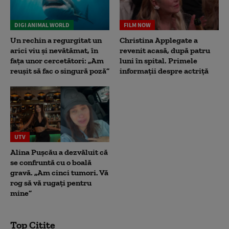
DIGI ANIMAL WORLD
FILM NOW
Un rechin a regurgitat un
Christina Applegate a
arici viu și nevătămat, în
revenit acasă, după patru
fața unor cercetători: „Am
luni în spital. Primele
reușit să fac o singură poză”
informații despre actriță
UTV
Alina Pușcău a dezvăluit că
se confruntă cu o boală
gravă. „Am cinci tumori. Vă
rog să vă rugați pentru
mine”
Top Citite