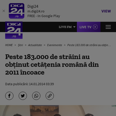
Digi24
VIEW
m.digi24.ro
FREE - In Google Play
LIVE TV
LIVE FM
HOME
Știri
Actualitate
Evenimente
Peste 183.000 de străini au obţinut cetăţenia română din 2011 încoace
Peste 183.000 de străini au
obţinut cetăţenia română din
2011 încoace
Data publicării:
14.01.2014 03:39