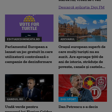
Descarcă aplicația Digi FM
EDITIADEDIMINEATA.RO
ADEVARUL
Parlamentul European a
Orașul european superb de
lansat un joc gratuit în care
care mulți turiști nu au
utilizatorii controlează o
auzit. Are aproape 900 de
campanie de dezinformare
ani de istorie, străduțe de
poveste, canale și castele...
GANDUL.RO
DIGI SPORT
Undă verde pentru
Dan Petrescu s-a decis
procesul lui Florian Coldea