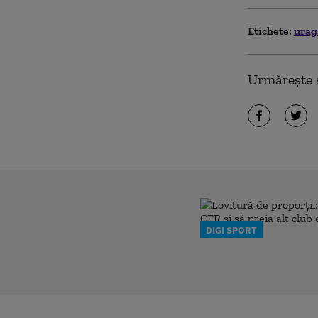
Etichete:
ura
Urmărește ș
DIGI SPORT