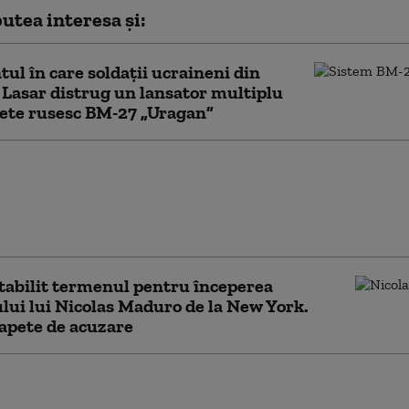
utea interesa și:
l în care soldații ucraineni din
Lasar distrug un lansator multiplu
ete rusesc BM-27 „Uragan”
ahu îl acuză pe primarul New
i că „incită la ură” după ce a fost
at cu arestarea: „Încearcă să
ească”
stabilit termenul pentru începerea
lui lui Nicolas Maduro de la New York.
apete de acuzare
loza face o nouă
 în New York.