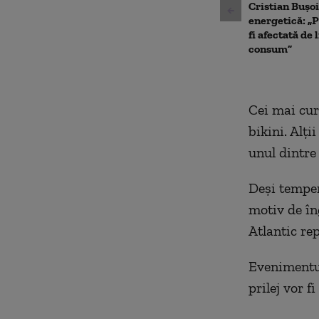
Cristian Bușoi
energetică: „P
fi afectată de 
consum”
Cei mai cur
bikini. Alţi
unul dintre
Deşi temper
motiv de în
Atlantic re
Evenimentul
prilej vor 