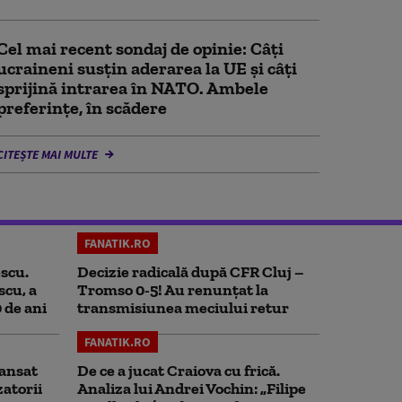
Cel mai recent sondaj de opinie: Câți
ucraineni susțin aderarea la UE și câți
sprijină intrarea în NATO. Ambele
preferințe, în scădere
CITEȘTE MAI MULTE
FANATIK.RO
scu.
Decizie radicală după CFR Cluj –
scu, a
Tromso 0-5! Au renunțat la
0 de ani
transmisiunea meciului retur
FANATIK.RO
ansat
De ce a jucat Craiova cu frică.
zatorii
Analiza lui Andrei Vochin: „Filipe