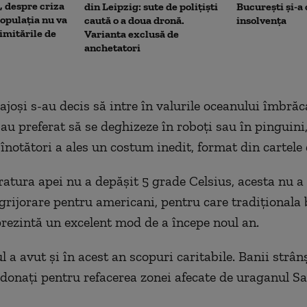
, despre criza
din Leipzig: sute de polițiști
București și-a
opulația nu va
caută o a doua dronă.
insolvența
limitările de
Varianta exclusă de
anchetatori
ajoşi s-au decis să intre în valurile oceanului îmbrăc
i au preferat să se deghizeze în roboţi sau în pinguini
 înotători a ales un costum inedit, format din cartele
atura apei nu a depăşit 5 grade Celsius, acesta nu a 
grijorare pentru americani, pentru care tradiţionala 
prezintă un excelent mod de a începe noul an.
 a avut şi în acest an scopuri caritabile. Banii strân
fi donaţi pentru refacerea zonei afecate de uraganul S