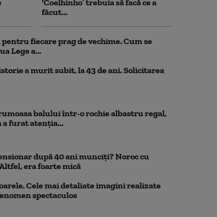
e
‘Coelhinho’ trebuia să facă ce a
făcut...
ul pentru fiecare prag de vechime. Cum se
ua Lege a...
storie a murit subit, la 43 de ani. Solicitarea
rumoasa balului într-o rochie albastru regal,
a furat atenția...
pensionar după 40 ani munciți? Noroc cu
Altfel, era foarte mică
oarele. Cele mai detaliate imagini realizate
 fenomen spectaculos