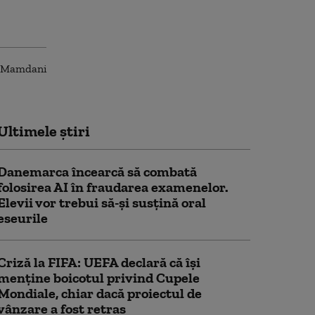
Ultimele știri
Danemarca încearcă să combată
folosirea AI în fraudarea examenelor.
Elevii vor trebui să-şi susţină oral
eseurile
Criză la FIFA: UEFA declară că îşi
menţine boicotul privind Cupele
Mondiale, chiar dacă proiectul de
vânzare a fost retras