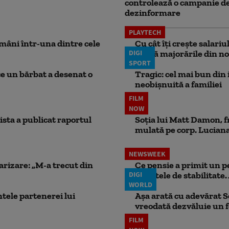
controlează o campanie d
dezinformare
PLAYTECH
mâni într-una dintre cele
Cu cât îți crește salari
DIGI
aplică majorările din no
SPORT
ce un bărbat a desenat o
Tragic: cel mai bun din i
neobișnuită a familiei
FILM
NOW
ista a publicat raportul
Soția lui Matt Damon, f
mulată pe corp. Luciana 
NEWSWEEK
larizare: „M-a trecut din
Ce pensie a primit un 
DIGI
punctele de stabilitate. 
WORLD
ele partenerei lui
Așa arată cu adevărat S
vreodată dezvăluie un
FILM