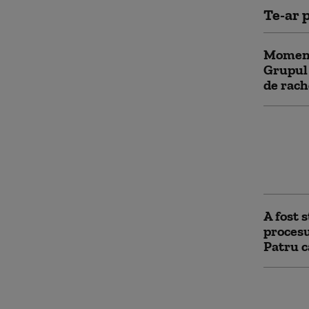
Te-ar p
Momentu
Grupul 
de rach
Netany
Yorkulu
ameninț
învrăjb
A fost 
procesu
Patru c
Legione
victimă