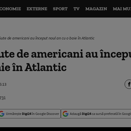
CONOMIE
EXTERNE
SPORT
TV
MAGAZIN
MAI MU
Sute de americani au început noul an cu o baie în Atlantic
te de americani au încep
ie în Atlantic
5:13
Urmărește
Digi24
în Google Discover
Adaugă
Digi24
ca sursă preferată în Googl