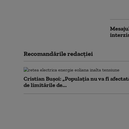
Autorit
continu
Mesaju
interzi
Recomandările redacţiei
Cristian Bușoi: „Populația nu va fi afectat
de limitările de...