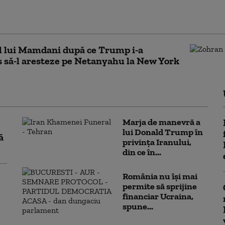
ățile caută în
are sursa bacteriei
l lui Mamdani după ce Trump i-a
s să-l aresteze pe Netanyahu la New York
Marja de manevră a
lui Donald Trump în
ă
privința Iranului,
din ce în...
România nu își mai
permite să sprijine
financiar Ucraina,
spune...