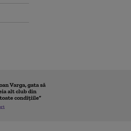
Ioan Varga, gata să
ia alt club din
toate condițiile”
ort