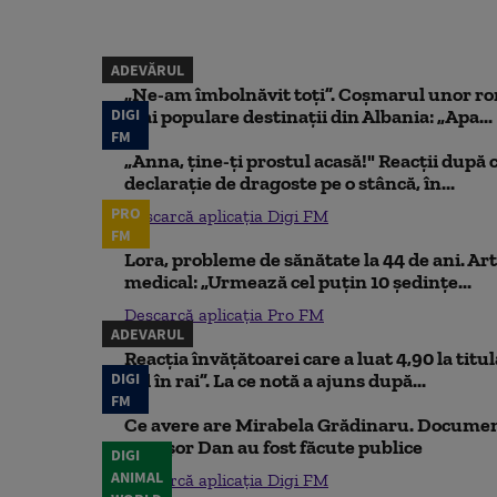
ADEVĂRUL
„Ne-am îmbolnăvit toți”. Coșmarul unor ro
DIGI
mai populare destinații din Albania: „Apa...
FM
„Anna, ţine-ţi prostul acasă!" Reacţii după 
declaraţie de dragoste pe o stâncă, în...
PRO
Descarcă aplicația Digi FM
FM
Lora, probleme de sănătate la 44 de ani. Art
medical: „Urmează cel puțin 10 ședințe...
Descarcă aplicația Pro FM
ADEVARUL
Reacția învățătoarei care a luat 4,90 la titu
DIGI
iad în rai”. La ce notă a ajuns după...
FM
Ce avere are Mirabela Grădinaru. Document
Nicușor Dan au fost făcute publice
DIGI
ANIMAL
Descarcă aplicația Digi FM