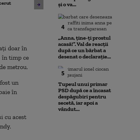
Avertisment de la Bruxelles
 cerut
deschide calea
și o va...
după scandalul centralelor
parteneriatul 
pe cărbune: „Blocarea
Nu poți impune
angajamentelor din PNRR
fără să oferi și
4
poate avea consecințe
financiare”
„Anna, ţine-ţi prostul
acasă!”. Val de reacții
aţi doar în
după ce un bărbat a
desenat o declarație...
, în timp ce
 de metrou.
5
fost un
Tupeul unui primar
PSD după ce a încasat
baie în
despăgubiri pentru
secetă, iar apoi a
vândut...
şi cu acest
andy.