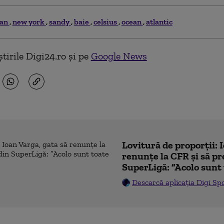
gan
new york
sandy
baie
celsius
ocean
atlantic
tirile Digi24.ro și pe
Google News
Lovitură de proporții: 
renunțe la CFR și să pre
SuperLigă: ”Acolo sunt 
Descarcă aplicația Digi Sp