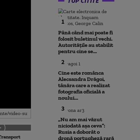
TOP CITITE
1
Până când mai poate fi
folosit buletinul vechi.
Autoritățile au stabilit
pentru cine se...
2
Cine este românca
Alecsandra Drăgoi,
tânăra care a realizat
fotografia oficială a
noului...
3
„Nu am mai văzut
niciodată așa ceva”:
Rusia a doborât o
Transport
Noua lege a int
dronă portugheză rară