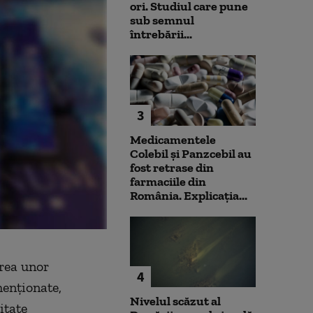
ori. Studiul care pune
sub semnul
întrebării...
3
Medicamentele
Colebil și Panzcebil au
fost retrase din
farmaciile din
România. Explicația...
area unor
4
menționate,
Nivelul scăzut al
itate