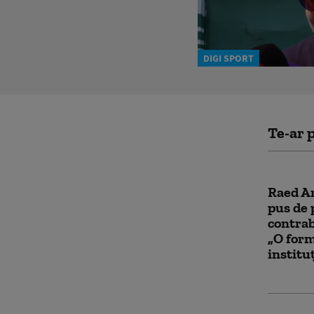
DIGI SPORT
Te-ar p
Raed Ar
pus de 
contrab
„O form
institu