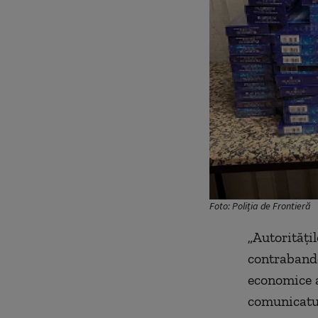
Foto: Poliția de Frontieră
„Autorități
contrabande
economice al
comunicatul