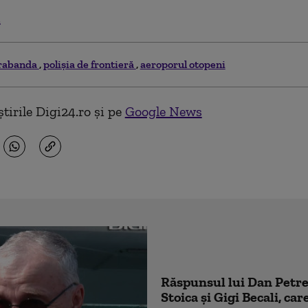
.
rabanda
polișia de frontieră
aeroporul otopeni
tirile Digi24.ro și pe
Google News
Răspunsul lui Dan Pet
Stoica și Gigi Becali, car