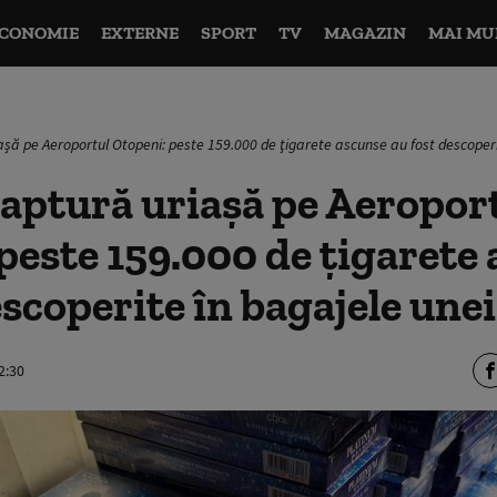
CONOMIE
EXTERNE
SPORT
TV
MAGAZIN
MAI MU
șă pe Aeroportul Otopeni: peste 159.000 de ţigarete ascunse au fost descoperit
aptură uriașă pe Aeropor
peste 159.000 de ţigarete
escoperite în bagajele unei
2:30