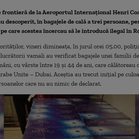
de frontieră de la Aeroportul Internațional Henri C
u descoperit, în bagajele de cală a trei persoane, p
 pe care acestea încercau să le introducă ilegal în 
orităților, vineri dimineața, în jurul orei 05.00, poliți
 lucrătorii vamali au verificat bagajele unei familii de
âni, cu vârste între 19 și 44 de ani, care călătoreau 
rabe Unite – Dubai. Aceștia au trecut inițial pe culoa
rsoanelor care nu au nimic de declarat.