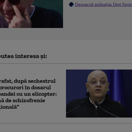
Descarcă aplicația Digi Spor
utea interesa și:
afat, după sechestrul
procurori în dosarul
andei cu un elicopter:
ă de schizofrenie
țională”