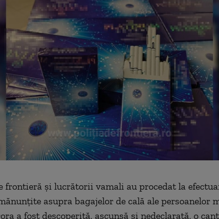
de frontieră şi lucrătorii vamali au procedat la efectu
mănunţite asupra bagajelor de cală ale persoanelor 
ora a fost descoperită, ascunsă şi nedeclarată, o cant