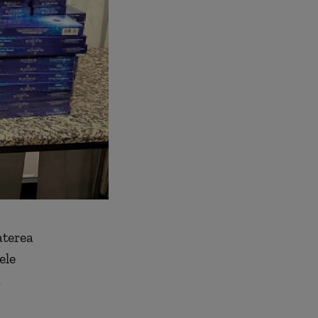
aterea
ele