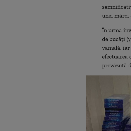
semnificati
unei mărci 
În urma inve
de bucăți (7
vamală, iar
efectuarea 
prevăzută 