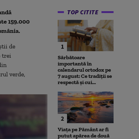
TOP CITITE
oandă
este 159.000
România.
știi de
1
 trei
Sărbătoare
importantă în
din
calendarul ortodox pe
rul verde,
7 august: Ce tradiții se
respectă și cui...
2
Viața pe Pământ ar fi
putut apărea de două