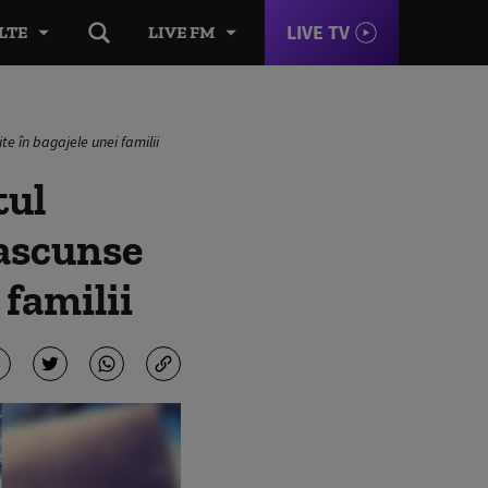
LIVE TV
LTE
LIVE FM
e în bagajele unei familii
tul
 ascunse
 familii