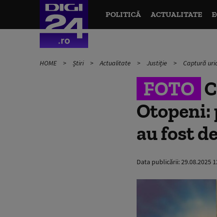
POLITICĂ
ACTUALITATE
E
HOME
Știri
Actualitate
Justiție
Captură uria
FOTO
C
Otopeni: 
au fost d
Data publicării:
29.08.2025 1