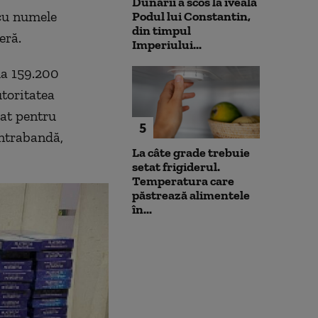
Dunării a scos la iveală
 cu numele
Podul lui Constantin,
din timpul
eră.
Imperiului...
 la 159.200
utoritatea
zat pentru
5
ontrabandă,
La câte grade trebuie
setat frigiderul.
Temperatura care
păstrează alimentele
în...