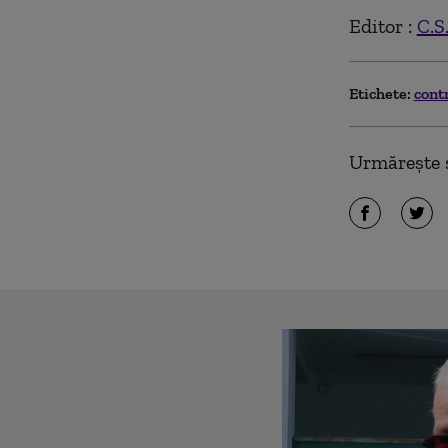
Editor :
C.S
Etichete:
cont
Urmărește ș