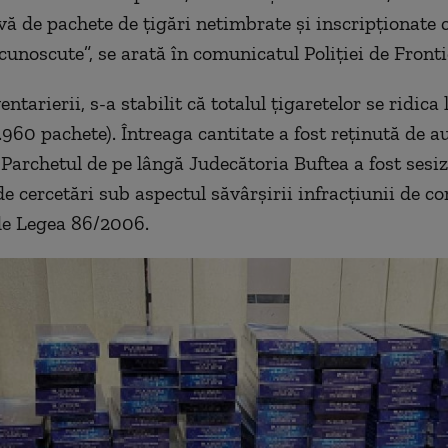
vă de pachete de ţigări netimbrate și inscripţionate
cunoscute”, se arată în comunicatul Poliției de Fronti
ntarierii, s-a stabilit că totalul țigaretelor se ridica
.960 pachete). Întreaga cantitate a fost reținută de a
 Parchetul de pe lângă Judecătoria Buftea a fost sesi
de cercetări sub aspectul săvârșirii infracțiunii de c
de Legea 86/2006.