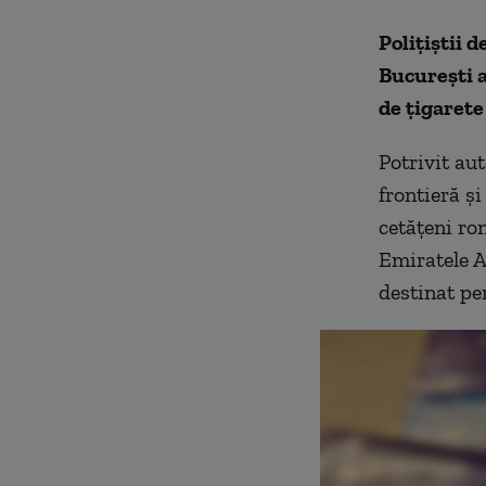
Polițiștii 
București a
de țigarete
Potrivit aut
frontieră și
cetățeni rom
Emiratele A
destinat pe