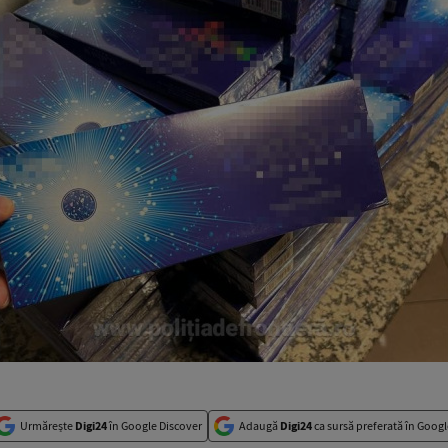
Urmărește
Digi24
în Google Discover
Adaugă
Digi24
ca sursă preferată în Googl