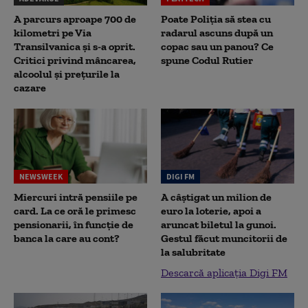
A parcurs aproape 700 de
Poate Poliția să stea cu
kilometri pe Via
radarul ascuns după un
Transilvanica și s-a oprit.
copac sau un panou? Ce
Critici privind mâncarea,
spune Codul Rutier
alcoolul și prețurile la
cazare
NEWSWEEK
DIGI FM
Miercuri intră pensiile pe
A câștigat un milion de
card. La ce oră le primesc
euro la loterie, apoi a
pensionarii, în funcție de
aruncat biletul la gunoi.
banca la care au cont?
Gestul făcut muncitorii de
la salubritate
Descarcă aplicația Digi FM