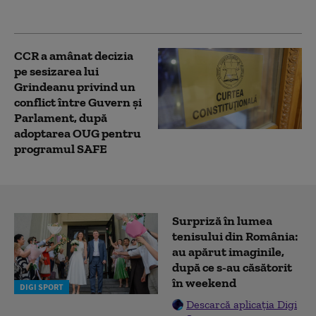
nu este definitivă
CCR a amânat decizia
pe sesizarea lui
Grindeanu privind un
conflict între Guvern și
Parlament, după
adoptarea OUG pentru
programul SAFE
Surpriză în lumea
tenisului din România:
au apărut imaginile,
după ce s-au căsătorit
în weekend
DIGI SPORT
Descarcă aplicația Digi