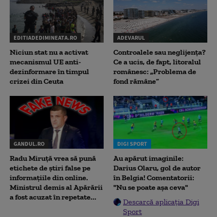
EDITIADEDIMINEATA.RO
ADEVARUL
Niciun stat nu a activat
Controalele sau neglijența?
mecanismul UE anti-
Ce a ucis, de fapt, litoralul
dezinformare în timpul
românesc: „Problema de
crizei din Ceuta
fond rămâne”
GANDUL.RO
DIGI SPORT
Radu Miruţă vrea să pună
Au apărut imaginile:
etichete de știri false pe
Darius Olaru, gol de autor
informațiile din online.
în Belgia! Comentatorii:
Ministrul demis al Apărării
"Nu se poate așa ceva"
a fost acuzat în repetate...
Descarcă aplicația Digi
Sport