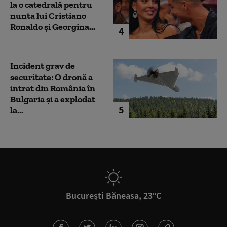
la o catedrală pentru
nunta lui Cristiano
Ronaldo şi Georgina...
4
Incident grav de
securitate: O dronă a
intrat din România în
Bulgaria şi a explodat
5
la...
București Băneasa, 23°C