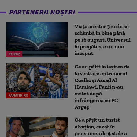
PARTENERII NOȘTRI
Viața acestor 3 zodii se
schimbă în bine până
pe 16 august. Universul
le pregătește un nou
început
PE ROZ
Ce au pățit la ieșirea de
la vestiare antrenorul
Coelho și Assad Al
Hamlawi. Fanii n-au
ezitat după
FANATIK.RO
înfrângerea cu FC
Argeș
Ce a pățit un turist
elvețian, cazat în
pensiunea de 4 stele a