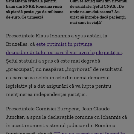
Săptămână crucială pentru
Cum se scurg bani din sistemul
banii din PNRR: România riscă
de sănătate. Șeful CNAS: „De
să piardă peste 750 de milioane
unde ne-am dat seama? Au
de euro. Ce urmează
uitat să întrebe dacă pacienții
mai sunt în viață”
Președintele Klaus Iohannis a spus astăzi, la
Bruxelles, că
este optimist în privința
deznodământului pe care îl vor avea legile justiției
.
Șeful statului a spus că este mai degrabă
„preocupat”, nu neapărat „îngrijorat” de rezultatul
cu care se va solda în cele din urmă demersul
legislativ și a dat asigurări că va lupta pentru
menținerea independenței justiției.
Președintele Comisiei Europene, Jean Claude
Juncker, a spus la declarațiile comune cu Iohannis că
în acest moment sistemul judiciar din România
funcționează, dar că
CE nu va accepta pași înapoi în