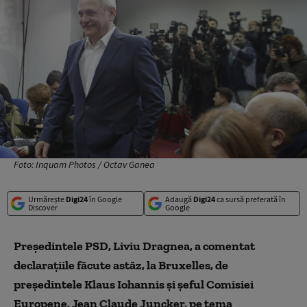
Foto: Inquam Photos / Octav Ganea
Urmărește
Digi24
în Google
Adaugă
Digi24
ca sursă preferată în
Discover
Google
Președintele PSD, Liviu Dragnea, a comentat
declarațiile făcute astăz, la Bruxelles, de
președintele Klaus Iohannis și șeful Comisiei
Europene, Jean Claude Juncker, pe tema