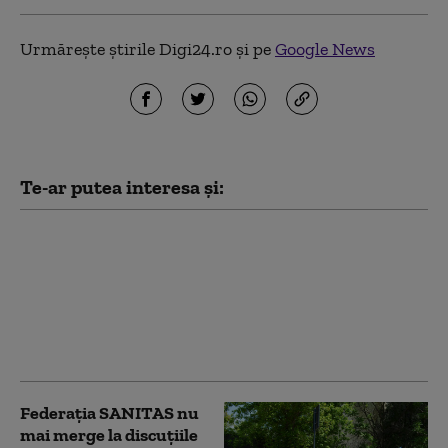
Urmărește știrile Digi24.ro și pe
Google News
Te-ar putea interesa și:
Tudorel Toader explică
decizia CCR privind
secretizarea
declarațiilor de avere.
Cine a propus
amendamentul
Federația SANITAS nu
mai merge la discuțiile