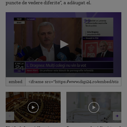
puncte de vedere diferite”, a adăugat el.
0
embed
seconds
of
3
minutes,
14
seconds