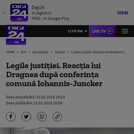
Digi24
VIEW
m.digi24.ro
FREE - In Google Play
LIVE TV
LIVE FM
HOME
Știri
Actualitate
Justiție
Legile justiției. Reacția lui Dragnea după conferința comună Iohannis-Juncker
Legile justiției. Reacția lui
Dragnea după conferința
comună Iohannis-Juncker
Data actualizării:
31.01.2018 18:23
Data publicării:
31.01.2018 16:58