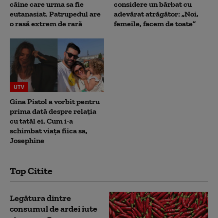
câine care urma sa fie
considere un bărbat cu
eutanasiat. Patrupedul are
adevărat atrăgător: „Noi,
o rasă extrem de rară
femeile, facem de toate”
UTV
Gina Pistol a vorbit pentru
prima dată despre relația
cu tatăl ei. Cum i-a
schimbat viața fiica sa,
Josephine
Top Citite
Legătura dintre
consumul de ardei iute