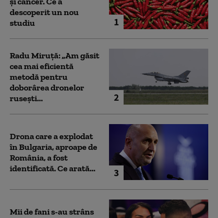
și cancer. Ce a
descoperit un nou
1
studiu
Radu Miruță: „Am găsit
cea mai eficientă
metodă pentru
doborârea dronelor
2
rusești...
Drona care a explodat
în Bulgaria, aproape de
România, a fost
identificată. Ce arată...
3
Mii de fani s-au strâns