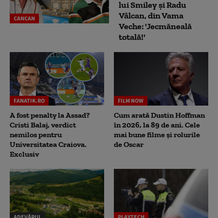
lui Smiley și Radu
Vâlcan, din Vama
CANCAN
Veche: 'Jecmăneală
totală!'
FANATIK.RO
FILM NOW
A fost penalty la Assad?
Cum arată Dustin Hoffman
Cristi Balaj, verdict
în 2026, la 89 de ani. Cele
nemilos pentru
mai bune filme și rolurile
Universitatea Craiova.
de Oscar
Exclusiv
ADEVĂRUL
PLAYTECH