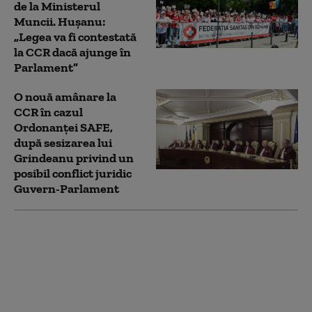
de la Ministerul
Muncii. Hușanu:
„Legea va fi contestată
la CCR dacă ajunge în
Parlament”
O nouă amânare la
CCR în cazul
Ordonanței SAFE,
după sesizarea lui
Grindeanu privind un
posibil conflict juridic
Guvern-Parlament
Curtea de Apel
Bucureşti a anulat
decizia lui Bolojan de
înfiinţare a
Comitetului pentru
legile Justiţiei. Decizia