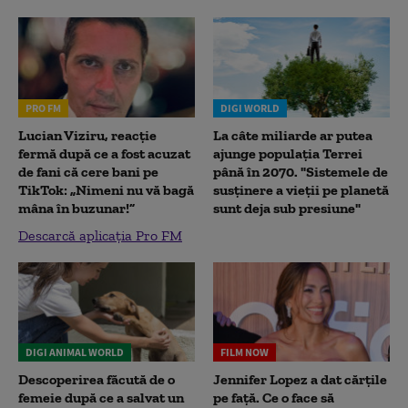
PRO FM
DIGI WORLD
Lucian Viziru, reacție
La câte miliarde ar putea
fermă după ce a fost acuzat
ajunge populația Terrei
de fani că cere bani pe
până în 2070. "Sistemele de
TikTok: „Nimeni nu vă bagă
susținere a vieții pe planetă
mâna în buzunar!”
sunt deja sub presiune"
Descarcă aplicația Pro FM
DIGI ANIMAL WORLD
FILM NOW
Descoperirea făcută de o
Jennifer Lopez a dat cărțile
femeie după ce a salvat un
pe față. Ce o face să