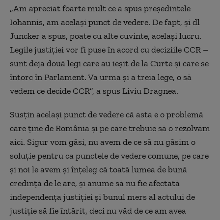
„Am apreciat foarte mult ce a spus președintele
Iohannis, am același punct de vedere. De fapt, și dl
Juncker a spus, poate cu alte cuvinte, același lucru.
Legile justiției vor fi puse în acord cu deciziile CCR –
sunt deja două legi care au ieșit de la Curte și care se
întorc în Parlament. Va urma și a treia lege, o să
vedem ce decide CCR”, a spus Liviu Dragnea.
Susțin același punct de vedere că asta e o problemă
care ține de România și pe care trebuie să o rezolvăm
aici. Sigur vom găsi, nu avem de ce să nu găsim o
soluție pentru ca punctele de vedere comune, pe care
și noi le avem și înțeleg că toată lumea de bună
credință de le are, și anume să nu fie afectată
independența justiției și bunul mers al actului de
justiție să fie întărit, deci nu văd de ce am avea