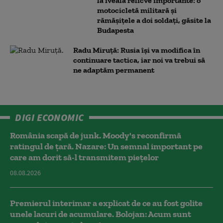
la iveală relicve importante: o
motocicletă militară și
rămășițele a doi soldați, găsite la
Budapesta
Radu Miruță: Rusia își va modifica în
continuare tactica, iar noi va trebui să
ne adaptăm permanent
DIGI ECONOMIC
România scapă de junk. Moody's reconfirmă
ratingul de țară. Nazare: Un semnal important pe
care am dorit să-l transmitem piețelor
08.08.2026
Premierul interimar a explicat de ce au fost golite
unele lacuri de acumulare. Bolojan: Acum sunt