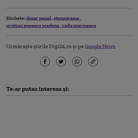
Etichete:
dosar penal
stenograme
cristian popescu piedone
radu marinescu
Urmărește știrile Digi24.ro și pe
Google News
Te-ar putea interesa și:
Un ghid montan, inculpat
pentru ucidere din culpă după
accidentul produs în Bucegi, în
care un alpinist a murit şi trei
au fost răniți