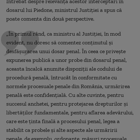
Întrebat despre relevanța acestor interceptări în
dosarul lui Piedone, ministrul Justiției a spus că
poate comenta din două perspective.
„În primul rând, ca ministru al Justiției, în mod
evident, nu doresc să comentez conținutul și
desfășurarea unui dosar penal. În ceea ce privește
expunerea publică a unor probe din dosarul penal,
aceasta încalcă anumite dispoziții ale codului de
procedură penală, întrucât în conformitate cu
normele procesuale penale din România, urmărirea
penală este confidențială. Cu alte cuvinte, pentru
succesul anchetei, pentru protejarea drepturilor și
libertăților fundamentale, pentru aflarea adevărului,
care este ținta finală a procesului penal, legea a
stabilit ca probele și alte aspecte ale urmăririi
penale, de exemplu, ordonanțe, măsuri procesuale