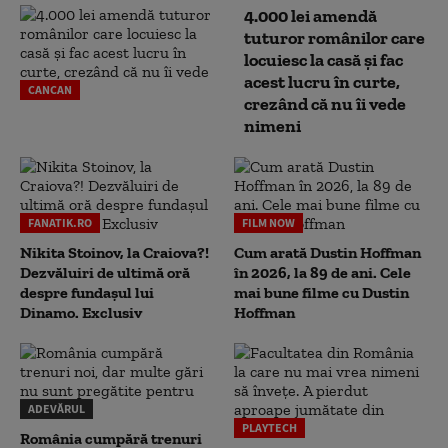
4.000 lei amendă
tuturor românilor care
locuiesc la casă și fac
acest lucru în curte,
CANCAN
crezând că nu îi vede
nimeni
FANATIK.RO
FILM NOW
Nikita Stoinov, la Craiova?!
Cum arată Dustin Hoffman
Dezvăluiri de ultimă oră
în 2026, la 89 de ani. Cele
despre fundașul lui
mai bune filme cu Dustin
Dinamo. Exclusiv
Hoffman
ADEVĂRUL
PLAYTECH
România cumpără trenuri