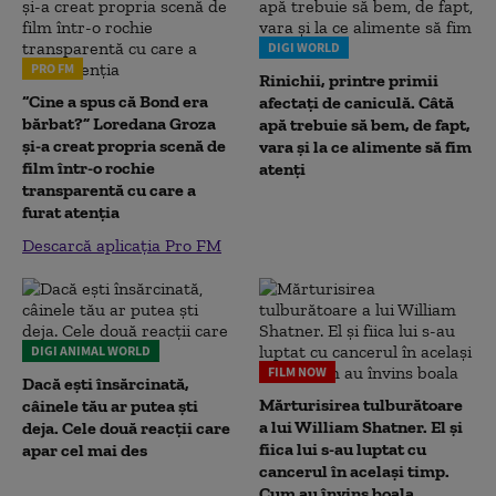
DIGI WORLD
PRO FM
Rinichii, printre primii
“Cine a spus că Bond era
afectați de caniculă. Câtă
bărbat?” Loredana Groza
apă trebuie să bem, de fapt,
și-a creat propria scenă de
vara și la ce alimente să fim
film într-o rochie
atenți
transparentă cu care a
furat atenția
Descarcă aplicația Pro FM
DIGI ANIMAL WORLD
FILM NOW
Dacă ești însărcinată,
Mărturisirea tulburătoare
câinele tău ar putea ști
a lui William Shatner. El și
deja. Cele două reacții care
fiica lui s-au luptat cu
apar cel mai des
cancerul în același timp.
Cum au învins boala