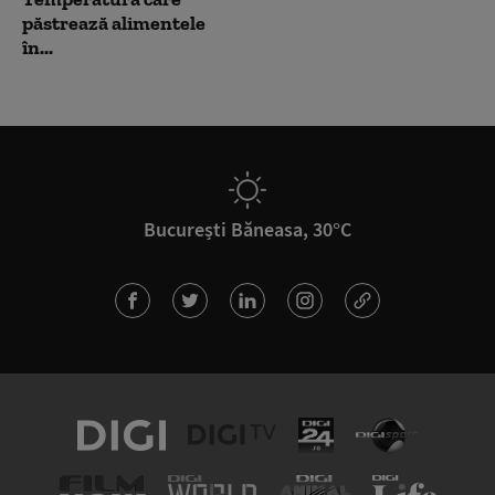
păstrează alimentele
în...
București Băneasa, 30°C