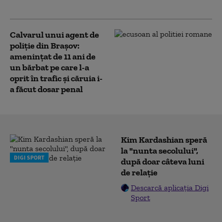
aprins-o PSD”
Calvarul unui agent de
poliție din Brașov:
amenințat de 11 ani de
un bărbat pe care l-a
oprit în trafic și căruia i-
a făcut dosar penal
Kim Kardashian speră
la "nunta secolului",
DIGI SPORT
după doar câteva luni
de relație
Descarcă aplicația Digi
Sport