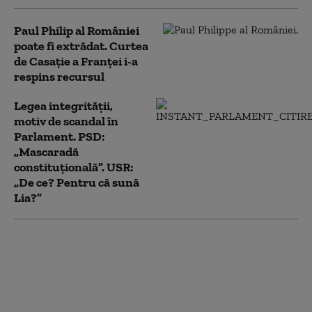
Paul Philip al României
poate fi extrădat. Curtea
de Casaţie a Franţei i-a
respins recursul
Legea integrității,
motiv de scandal în
Parlament. PSD:
„Mascaradă
constituțională”. USR:
„De ce? Pentru că sună
Lia?”
Radu Marinescu,
reacție după
amendamentul PNL și
USR la legea
integrității: „Lumina a