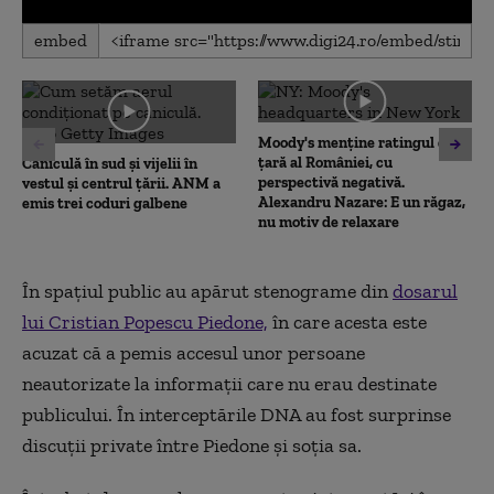
0
embed
seconds
of
0
seconds
Moody's menține ratingul de
țară al României, cu
Caniculă în sud și vijelii în
perspectivă negativă.
vestul și centrul țării. ANM a
Alexandru Nazare: E un răgaz,
emis trei coduri galbene
nu motiv de relaxare
În spațiul public au apărut stenograme din
dosarul
lui Cristian Popescu Piedone,
în care acesta este
acuzat că a pemis accesul unor persoane
neautorizate la informaţii care nu erau destinate
publicului. În interceptările DNA au fost surprinse
discuții private între Piedone și soția sa.