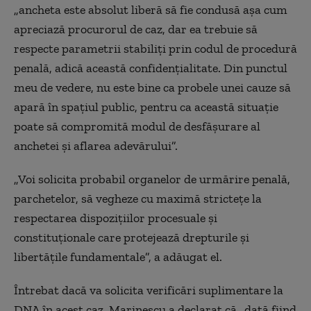
„ancheta este absolut liberă să fie condusă așa cum
apreciază procurorul de caz, dar ea trebuie să
respecte parametrii stabiliți prin codul de procedură
penală, adică această confidențialitate. Din punctul
meu de vedere, nu este bine ca probele unei cauze să
apară în spațiul public, pentru ca această situație
poate să compromită modul de desfășurare al
anchetei și aflarea adevărului”.
„Voi solicita probabil organelor de urmărire penală,
parchetelor, să vegheze cu maximă strictețe la
respectarea dispozițiilor procesuale și
constituționale care protejează drepturile și
libertățile fundamentale”, a adăugat el.
Întrebat dacă va solicita verificări suplimentare la
DNA în acest caz, Marinescu a declarat că „dată fiind