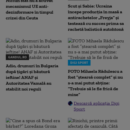
Niciun stat nu a activat
Scut și Sabie: Ucraina
mecanismul UE anti-
începe producția în masă a
dezinformare în timpul
antirachetelor „Freyja” și
crizei din Ceuta
testează cu succes prima sa
rachetă balistică autohtonă
GANDUL.RO
DIGI SPORT
Adio, drumuri în Bulgaria
FOTO Mihaela Rădulescu a
după țigări și băutură
fost ”ștearsă complet” și nu
ieftine! ANAF și
s-a mai putut abține:
Autoritatea Vamală au
”Trebuie să le fie frică de
stabilit noi reguli
mine”
Descarcă aplicația Digi
Sport