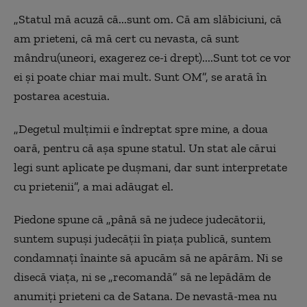
„Statul mă acuză că...sunt om. Că am slăbiciuni, că
am prieteni, că mă cert cu nevasta, că sunt
mândru(uneori, exagerez ce-i drept)....Sunt tot ce vor
ei și poate chiar mai mult. Sunt OM”, se arată în
postarea acestuia.
„Degetul mulțimii e îndreptat spre mine, a doua
oară, pentru că așa spune statul. Un stat ale cărui
legi sunt aplicate pe dușmani, dar sunt interpretate
cu prietenii”, a mai adăugat el.
Piedone spune că „până să ne judece judecătorii,
suntem supuși judecății în piața publică, suntem
condamnați înainte să apucăm să ne apărăm. Ni se
disecă viața, ni se „recomandă” să ne lepădăm de
anumiți prieteni ca de Satana. De nevastă-mea nu