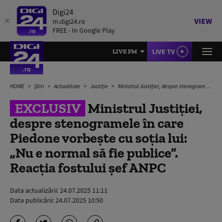
Digi24
VIEW
m.digi24.ro
FREE - In Google Play
LIVE TV
LIVE FM
HOME
Știri
Actualitate
Justiție
Ministrul Justiției, despre stenogramele în care Piedone vorbește cu soția lui: „Nu e normal să fie publice”. Reacția fostului șef ANPC
EXCLUSIV
Ministrul Justiției,
despre stenogramele în care
Piedone vorbește cu soția lui:
„Nu e normal să fie publice”.
Reacția fostului șef ANPC
Data actualizării:
24.07.2025 11:11
Data publicării:
24.07.2025 10:50