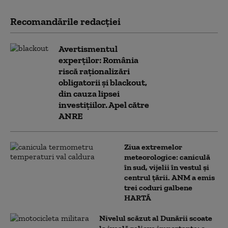
Recomandările redacţiei
Avertismentul
experților: România
riscă raționalizări
obligatorii și blackout,
din cauza lipsei
investițiilor. Apel către
ANRE
Ziua extremelor
meteorologice: caniculă
în sud, vijelii în vestul și
centrul țării. ANM a emis
trei coduri galbene
HARTĂ
Nivelul scăzut al Dunării scoate