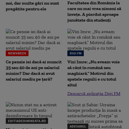
Facultatea din România la
noi, dar multe gări nu sunt
care nu mai vrea nimeni să
pregătite pentru ele
înveţe. A pierdut aproape
jumătate din studenţi
NEWSWEEK
DIGI FM
Ce pensie iei dacă ai muncit
Vizi Imre: „Nu aveam voie
35 sau 40 de ani pe salariul
să cânt în română sau
minim? Dar dacă ai avut
maghiară.” Motivul din
salariul mediu pe țară?
spatele regulii e cu totul
altul
Descarcă aplicația Digi FM
EDITIADEDIMINEATA.RO
ADEVARUL