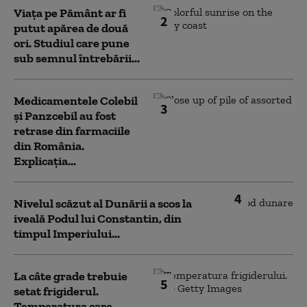
Viața pe Pământ ar fi
2
putut apărea de două
ori. Studiul care pune
sub semnul întrebării...
Medicamentele Colebil
3
și Panzcebil au fost
retrase din farmaciile
din România.
Explicația...
4
Nivelul scăzut al Dunării a scos la
iveală Podul lui Constantin, din
timpul Imperiului...
La câte grade trebuie
5
setat frigiderul.
Temperatura care