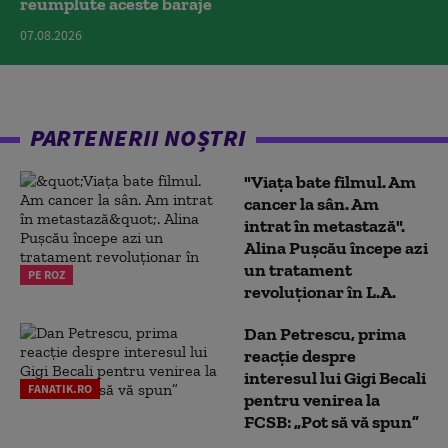
reumplute aceste baraje
07.08.2026
PARTENERII NOȘTRI
"Viața bate filmul. Am
cancer la sân. Am
intrat în metastază".
Alina Pușcău începe azi
un tratament
PE ROZ
revoluționar în L.A.
Dan Petrescu, prima
reacție despre
interesul lui Gigi Becali
FANATIK.RO
pentru venirea la
FCSB: „Pot să vă spun”