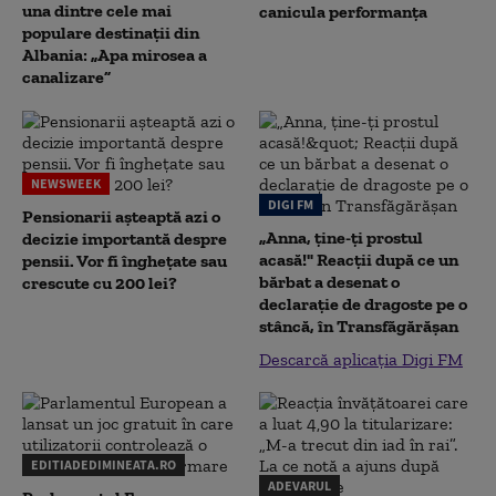
una dintre cele mai
canicula performanța
populare destinații din
Albania: „Apa mirosea a
canalizare”
NEWSWEEK
DIGI FM
Pensionarii așteaptă azi o
„Anna, ţine-ţi prostul
decizie importantă despre
acasă!" Reacţii după ce un
pensii. Vor fi înghețate sau
bărbat a desenat o
crescute cu 200 lei?
declaraţie de dragoste pe o
stâncă, în Transfăgărăşan
Descarcă aplicația Digi FM
EDITIADEDIMINEATA.RO
ADEVARUL