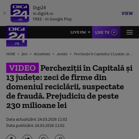
Digi24
VIEW
m.digi24.ro
FREE - In Google Play
LIVE TV
LIVE FM
HOME
Știri
Actualitate
Justiție
Percheziții în Capitală și 13 județe: zeci de firme din domeniul reciclării, suspectate de fraudă. Prejudiciu de peste 230 milioane lei
VIDEO
Percheziții în Capitală și
13 județe: zeci de firme din
domeniul reciclării, suspectate
de fraudă. Prejudiciu de peste
230 milioane lei
Data actualizării:
24.03.2026 11:02
Data publicării:
24.03.2026 11:02