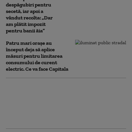
despăgubiri pentru
secetă, iar apoi a
vândut recolta: „Dar
am plătit impozit
pentru banii ăia”
Patru mari orașe au
început deja să aplice
măsuri pentru limitarea
consumului de curent
electric. Ce va face Capitala
Numărul firmelor
dizolvate a crescut cu
aproape 13% în primul
semestru din 2026.
Capitala conduce
clasamentul