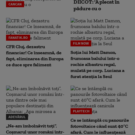
DIICOT: 'A plecat în
CANCAN
pădure cu o
FANATIK.RO
FILM NOW
CFR Cluj, dezastru
Soția lui Matt Damon,
financiar! Ce înseamnă, de
frumoasa balului într-o
fapt, eliminarea din Europa
rochie albastru regal,
ce duce spre faliment
mulată pe corp. Luciana a
furat atenția la Seul
PLAYTECH
ADEVĂRUL
Ce se întâmplă cu panourile
„Ne-am îmbolnăvit toți”.
fotovoltaice când sunt 40°C
Coșmarul unor români într-
afară. Cum le influențează