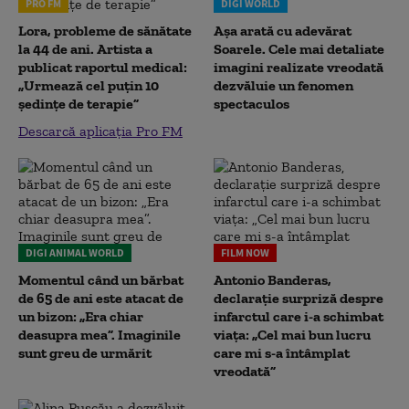
PRO FM
DIGI WORLD
Lora, probleme de sănătate
Așa arată cu adevărat
la 44 de ani. Artista a
Soarele. Cele mai detaliate
publicat raportul medical:
imagini realizate vreodată
„Urmează cel puțin 10
dezvăluie un fenomen
ședințe de terapie”
spectaculos
Descarcă aplicația Pro FM
DIGI ANIMAL WORLD
FILM NOW
Momentul când un bărbat
Antonio Banderas,
de 65 de ani este atacat de
declarație surpriză despre
un bizon: „Era chiar
infarctul care i-a schimbat
deasupra mea”. Imaginile
viața: „Cel mai bun lucru
sunt greu de urmărit
care mi s-a întâmplat
vreodată”