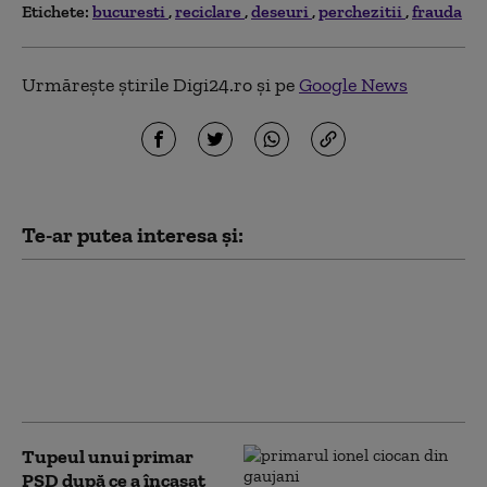
Etichete:
bucuresti
reciclare
deseuri
perchezitii
frauda
Urmărește știrile Digi24.ro și pe
Google News
Te-ar putea interesa și:
S-a reluat procedura pentru
selecţia specialiştilor din
comisiile de desemnare a
managerilor de teatre. Se
caută 10 directori
Tupeul unui primar
PSD după ce a încasat