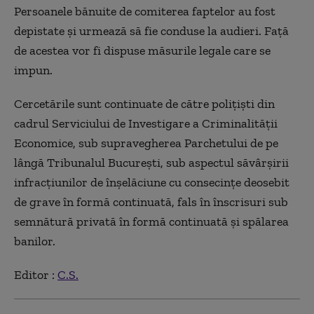
Persoanele bănuite de comiterea faptelor au fost
depistate şi urmează să fie conduse la audieri. Faţă
de acestea vor fi dispuse măsurile legale care se
impun.
Cercetările sunt continuate de către poliţişti din
cadrul Serviciului de Investigare a Criminalităţii
Economice, sub supravegherea Parchetului de pe
lângă Tribunalul Bucureşti, sub aspectul săvârşirii
infracţiunilor de înşelăciune cu consecinţe deosebit
de grave în formă continuată, fals în înscrisuri sub
semnătură privată în formă continuată şi spălarea
banilor.
Editor :
C.S.