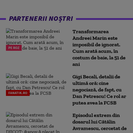
PARTENERII NOȘTRI
Transformarea
Andreei Marin este
imposibil de ignorat.
PE ROZ
Cum arată acum, în
costum de baie, la 51 de
ani
Gigi Becali, detalii de
ultimă oră: cine
negociază, de fapt, cu
FANATIK.RO
Dan Petrescu! Ce rol ar
putea avea la FCSB
Episodul extrem din
dosarul lui Cătălin
Avramescu, cercetat de