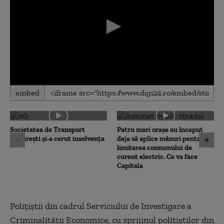
0
embed
seconds
of
0
seconds
Societatea de Transport
Patru mari orașe au început
București și-a cerut insolvența
deja să aplice măsuri pentru
limitarea consumului de
curent electric. Ce va face
Capitala
Poliţiştii din cadrul Serviciului de Investigare a
Criminalităţii Economice, cu sprijinul poliţiştilor din