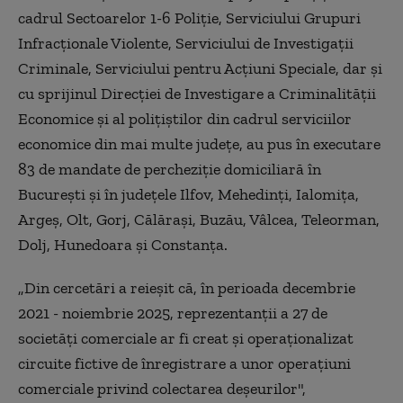
cadrul Sectoarelor 1-6 Poliţie, Serviciului Grupuri
Infracţionale Violente, Serviciului de Investigaţii
Criminale, Serviciului pentru Acţiuni Speciale, dar şi
cu sprijinul Direcţiei de Investigare a Criminalităţii
Economice şi al poliţiştilor din cadrul serviciilor
economice din mai multe judeţe, au pus în executare
83 de mandate de percheziţie domiciliară în
Bucureşti şi în judeţele Ilfov, Mehedinţi, Ialomiţa,
Argeş, Olt, Gorj, Călăraşi, Buzău, Vâlcea, Teleorman,
Dolj, Hunedoara şi Constanţa.
„Din cercetări a reieşit că, în perioada decembrie
2021 - noiembrie 2025, reprezentanţii a 27 de
societăţi comerciale ar fi creat şi operaţionalizat
circuite fictive de înregistrare a unor operaţiuni
comerciale privind colectarea deşeurilor",