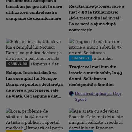
Parlamentul European a
Reacția învățătoarei care a
lansat un joc gratuit în care
luat 4,90 la titularizare:
utilizatorii controlează o
„M-a trecut din iad în rai”.
campanie de dezinformare
La ce notă a ajuns după
contestație
DIGI SPORT
GANDUL.RO
Tragic: cel mai bun din
Bolojan, întrebat dacă va
istorie a murit subit, la 43
lua exemplul lui Nicușor
de ani. Solicitarea
Dan și va publica declarația
neobișnuită a familiei
de avere a partenerei sale
Descarcă aplicația Digi
de viață. Ce răspuns a dat...
Sport