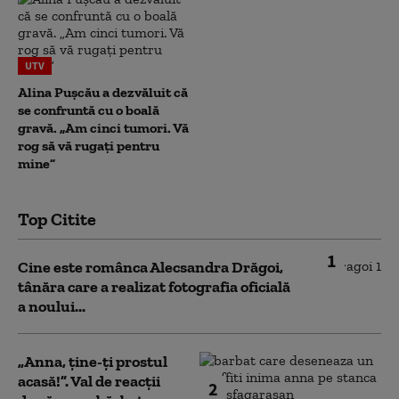
UTV
Alina Pușcău a dezvăluit că
se confruntă cu o boală
gravă. „Am cinci tumori. Vă
rog să vă rugați pentru
mine”
Top Citite
1
Cine este românca Alecsandra Drăgoi,
tânăra care a realizat fotografia oficială
a noului...
„Anna, ţine-ţi prostul
acasă!”. Val de reacții
2