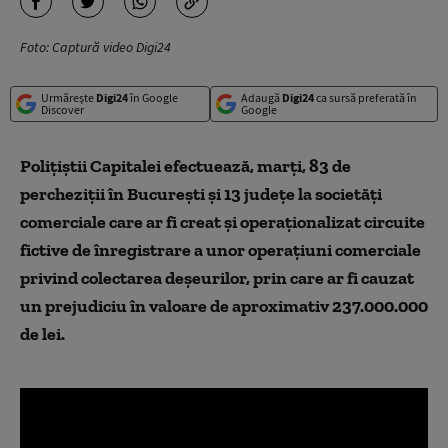
Foto: Captură video Digi24
Urmărește
Digi24
în Google
Adaugă
Digi24
ca sursă preferată în
Discover
Google
Poliţiştii Capitalei efectuează, marţi, 83 de
percheziţii în Bucureşti şi 13 judeţe la societăţi
comerciale care ar fi creat şi operaţionalizat circuite
fictive de înregistrare a unor operaţiuni comerciale
privind colectarea deşeurilor, prin care ar fi cauzat
un prejudiciu în valoare de aproximativ 237.000.000
de lei.