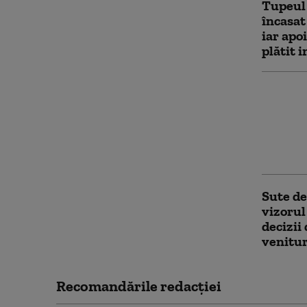
Tupeul
încasat
iar apo
plătit 
Reducer
pentru
Ministe
aproba
acordă 
Sute de
vizorul
decizii
venitur
Recomandările redacţiei