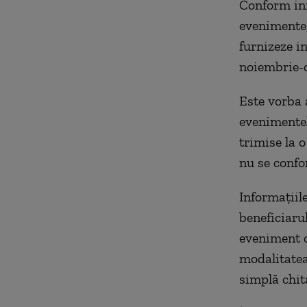
Conform inf
evenimente,
furnizeze i
noiembrie-d
Este vorba 
evenimentel
trimise la o
nu se confo
Informațiile
beneficiaru
eveniment c
modalitatea
simplă chit