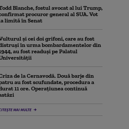
Todd Blanche, fostul avocat al lui Trump,
confirmat procuror general al SUA. Vot
la limită în Senat
Vulturul şi cei doi grifoni, care au fost
distruşi în urma bombardamentelor din
1944, au fost readuși pe Palatul
Universității
Criza de la Cernavodă. Două barje din
patru au fost scufundate, procedura a
durat 11 ore. Operațiunea continuă
astăzi
CITEȘTE MAI MULTE