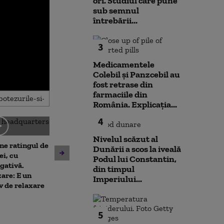
ori. Studiul care pune
sub semnul
întrebării...
3
Medicamentele
Colebil și Panzcebil au
fost retrase din
farmaciile din
România. Explicația...
4
Nivelul scăzut al
ne ratingul de
Dunării a scos la iveală
De ce nu ajută ploile de vară
Nicușor Dan sp
ei, cu
Podul lui Constantin,
la diminuarea secetei.
că România își
gativă.
din timpul
Climatolog: Sunt distribuite
obiectivul trece
are: E un
Imperiului...
neuniform și nu acolo unde
moneda euro: „
v de relaxare
este nevoie mai mare
de durată care
prioritizat”
5