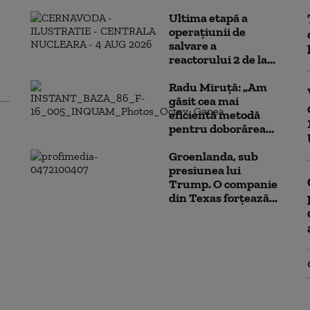
Ultima etapă a
operațiunii de
salvare a
reactorului 2 de la...
Radu Miruță: „Am
găsit cea mai
eficientă metodă
pentru doborârea...
Groenlanda, sub
presiunea lui
Trump. O companie
din Texas forțează...