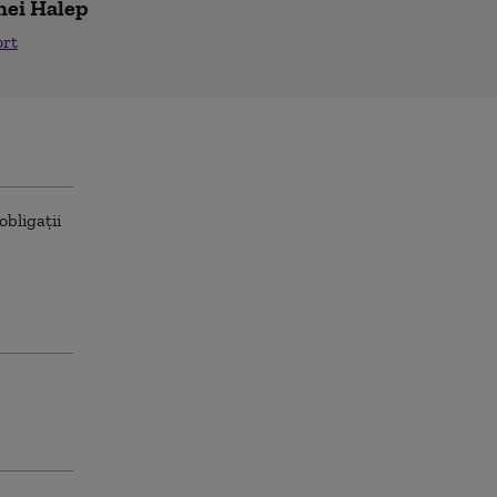
nei Halep
ort