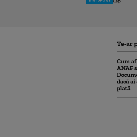
Te-ar p
Cum afl
ANAF sa
Documen
dacă ai 
plată
Grindea
împiedi
acum și