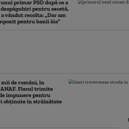
 unui primar PSD după ce a
 despăgubiri pentru secetă,
i a vândut recolta: „Dar am
impozit pentru banii ăia”
e de 3% la impozit
 mai multe firme:
rul Finanțelor a
t procedura. ANAF
automat bonificația
 mii de români, în
 ANAF. Fiscul trimite
 de impunere pentru
i obținute în străinătate