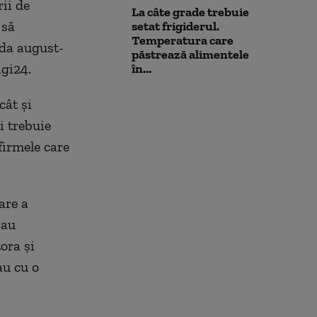
ii de
La câte grade trebuie
 să
setat frigiderul.
Temperatura care
ada august-
păstrează alimentele
igi24.
în...
cât și
i trebuie
firmele care
are a
sau
ora și
au cu o