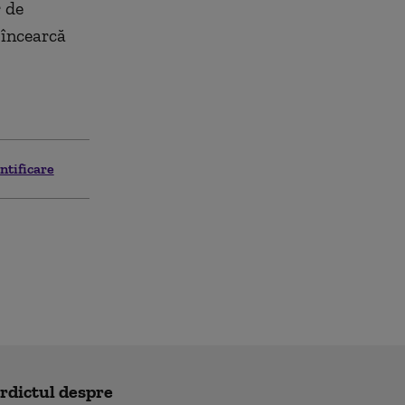
r de
 încearcă
ntificare
erdictul despre