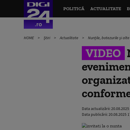
POLITICĂ
ACTUALITATE
E
HOME
Știri
Actualitate
Nunțile, botezurile și alt
VIDEO
N
eveniment
organizat
conform
Data actualizării:
20.08.2025
Data publicării:
20.08.2025 1