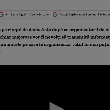
Urmărește
Digi24
în Google Discover
Adaugă
Digi24
ca sursă preferată în Googl
pe ringul de dans. Asta după ce organizatorii de nu
 chiar majorate vor fi nevoiți să transmită informaț
imentele pe care le organizează, totul în mai puțin
.