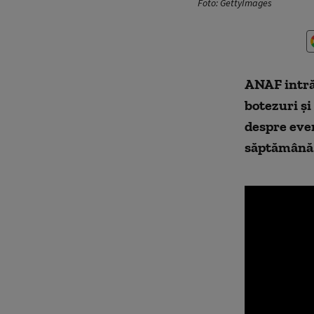
Foto: GettyImages
ANAF intră 
botezuri și
despre even
săptămână