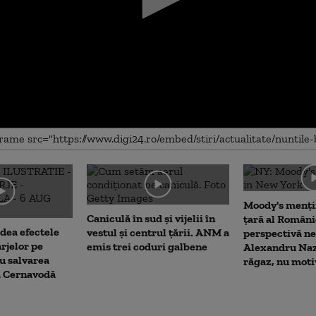
me
Moody's menți
Caniculă în sud și vijelii în
țară al Români
dea efectele
vestul și centrul țării. ANM a
perspectivă ne
rjelor pe
emis trei coduri galbene
Alexandru Naz
u salvarea
răgaz, nu moti
la Cernavodă