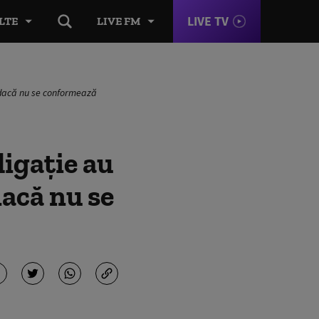
LIVE TV
LTE
LIVE FM
că dacă nu se conformează
ligație au
dacă nu se