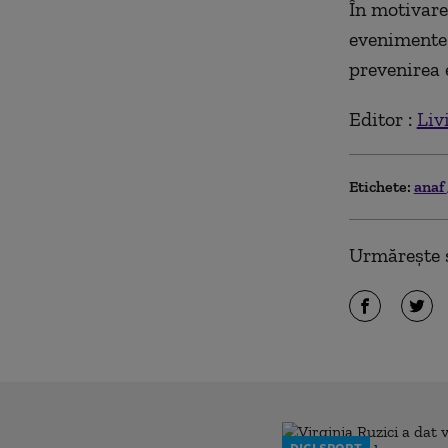
În motivare
evenimente 
prevenirea 
Editor :
Liv
Etichete:
anaf
Urmărește ș
DIGI SPORT