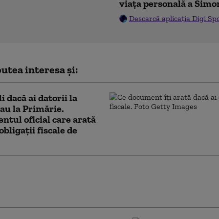
viața personală a Simo
Descarcă aplicația Digi Sp
utea interesa și:
i dacă ai datorii la
u la Primărie.
tul oficial care arată
obligații fiscale de
nu: Legile votate de Parlament
că pierderea banilor din PNRR. PSD cere
 Legea salarizării