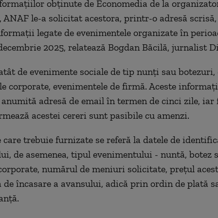
ormațiilor obținute de Economedia de la organizator
 ANAF le-a solicitat acestora, printr-o adresă scrisă,
nformații legate de evenimentele organizate în perio
ecembrie 2025, relatează Bogdan Băcilă, jurnalist D
atât de evenimente sociale de tip nunți sau botezuri, 
e corporate, evenimentele de firmă. Aceste informați
 anumită adresă de email în termen de cinci zile, iar 
rmează acestei cereri sunt pasibile cu amenzi.
 care trebuie furnizate se referă la datele de identific
lui, de asemenea, tipul evenimentului - nuntă, botez 
orporate, numărul de meniuri solicitate, prețul acest
 de încasare a avansului, adică prin ordin de plată s
anță.