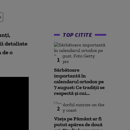
e
TOP CITITE
nți,
ii detaliate
 de o
1
Sărbătoare
importantă în
calendarul ortodox pe
7 august: Ce tradiții se
respectă și cui...
2
Viața pe Pământ ar fi
putut apărea de două