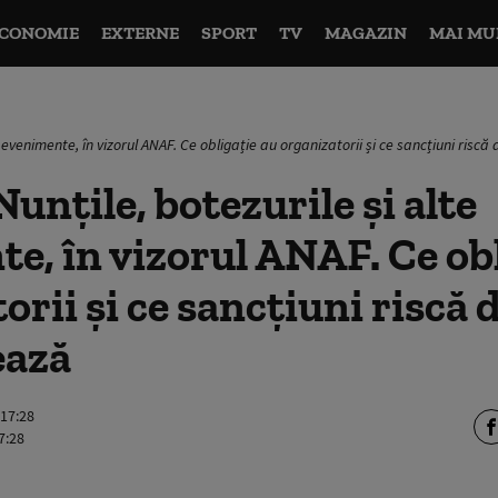
CONOMIE
EXTERNE
SPORT
TV
MAGAZIN
MAI MU
e evenimente, în vizorul ANAF. Ce obligație au organizatorii și ce sancțiuni ris
unțile, botezurile și alte
e, în vizorul ANAF. Ce ob
orii și ce sancțiuni riscă 
ează
 17:28
7:28