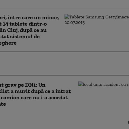
eri, între care un minor,
t 14 tablete dintr-o
din Cluj, după ce au
tat sistemul de
eghere
de război”. Accident dramatic în Italia: cel puțin șa
e și-au pierdut viața
t grav pe DN1: Un
list a murit după ce a intrat
 camion care nu i-a acordat
ate