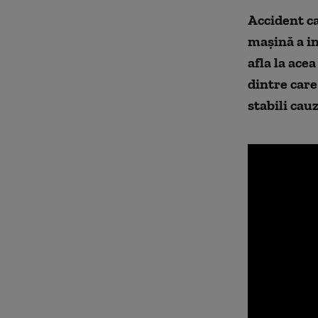
Accident ca
mașină a in
afla la ace
dintre care 
stabili cau