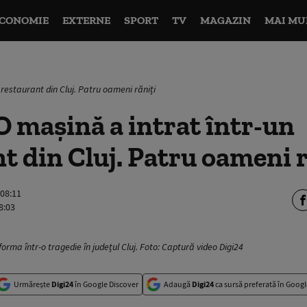
CONOMIE
EXTERNE
SPORT
TV
MAGAZIN
MAI MU
 restaurant din Cluj. Patru oameni răniți
 mașină a intrat într-un
t din Cluj. Patru oameni r
 08:11
8:03
orma într-o tragedie în județul Cluj. Foto: Captură video Digi24
Urmărește
Digi24
în Google Discover
Adaugă
Digi24
ca sursă preferată în Googl