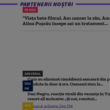
PARTENERII NOȘTRI
PE ROZ
"Viața bate filmul. Am cancer la sân. Am
Alina Pușcău începe azi un tratament...
ADEVĂRUL
Cum au eliminat cisnădienii samsarii din p
DIGI
vândute în doar 4 ore. Oamenii stau la...
FM
Dan Negru, reacție virală din vacanța în Tu
resort all inclusive: „Și noi, românii...
PRO
Descarcă aplicația Digi FM