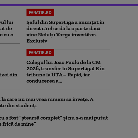
FANATIK.RO
ul lui
Șeful din SuperLiga a anunțat în
at de
direct că el se dă la o parte dacă
e cu o
vine Neluțu Varga investitor.
Exclusiv
FANATIK.RO
Colegul lui Joao Paulo de la CM
2026, transfer în SuperLiga! E în
izei din
tribune la UTA – Rapid, iar
conducerea a...
la care nu mai vrea nimeni să înveţe. A
te din studenţi
a fost ”ștearsă complet” și nu s-a mai putut
e frică de mine”