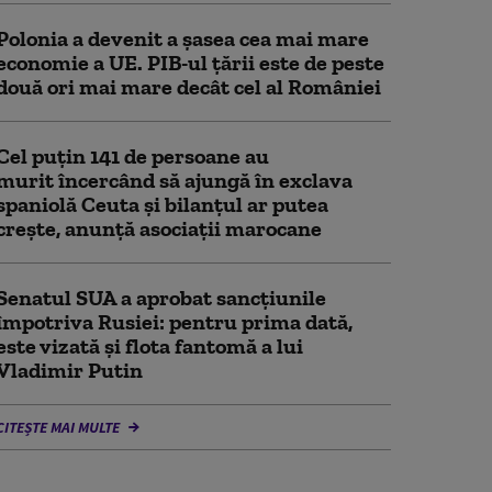
Polonia a devenit a șasea cea mai mare
economie a UE. PIB-ul țării este de peste
două ori mai mare decât cel al României
Cel puţin 141 de persoane au
murit încercând să ajungă în exclava
spaniolă Ceuta şi bilanţul ar putea
creşte, anunță asociații marocane
Senatul SUA a aprobat sancțiunile
împotriva Rusiei: pentru prima dată,
este vizată și flota fantomă a lui
Vladimir Putin
CITEȘTE MAI MULTE