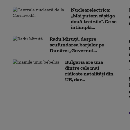
Nuclearelectrica:
„Mai putem câștiga
două-trei zile”. Ce se
întâmplă...
Radu Miruță, despre
scufundarea barjelor pe
Dunăre: „Guvernul...
Bulgaria are una
dintre cele mai
ridicate natalități din
UE, dar...