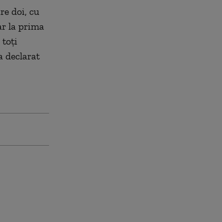
re doi, cu
ar la prima
 toți
a declarat