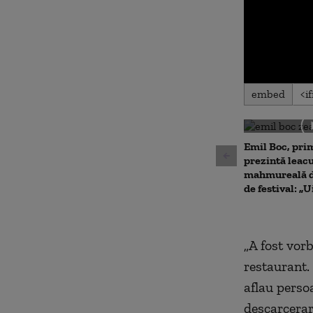
0
embed
seconds
of
0
seconds
Volu
90%
Emil Boc, prim
prezintă leac
mahmureală d
de festival: „U
„A fost vor
restaurant.
aflau perso
descarcerar