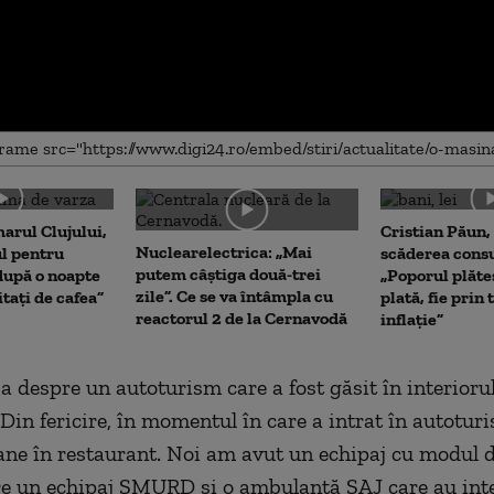
me
arul Clujului,
Cristian Păun,
Nuclearelectrica: „Mai
ul pentru
scăderea cons
putem câștiga două-trei
upă o noapte
„Poporul plăte
zile”. Ce se va întâmpla cu
itați de cafea”
plată, fie prin 
reactorul 2 de la Cernavodă
inflație”
ba despre un autoturism care a fost găsit în interioru
 Din fericire, în momentul în care a intrat în autotur
ane în restaurant. Noi am avut un echipaj cu modul 
e un echipaj SMURD și o ambulanță SAJ care au inte