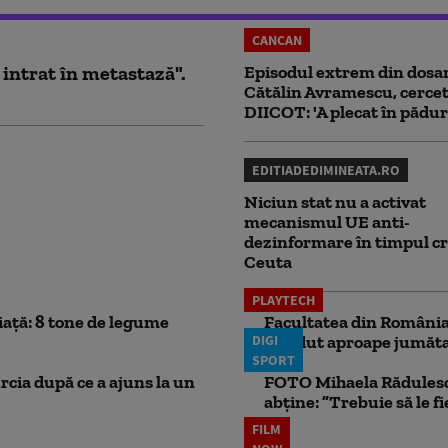
CANCAN
 intrat în metastază".
Episodul extrem din dosar
Cătălin Avramescu, cercet
DIICOT: 'A plecat în pădur
EDITIADEDIMINEATA.RO
Niciun stat nu a activat
mecanismul UE anti-
dezinformare în timpul cr
Ceuta
PLAYTECH
iață: 8 tone de legume
Facultatea din România 
DIGI
pierdut aproape jumăta
SPORT
rcia după ce a ajuns la un
FOTO Mihaela Rădulescu 
abține: ”Trebuie să le fi
FILM