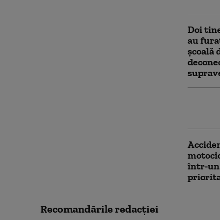
Doi tin
au fura
şcoală 
deconec
suprav
„Scene 
persoan
Acciden
motocic
într-un
priorit
Recomandările redacţiei