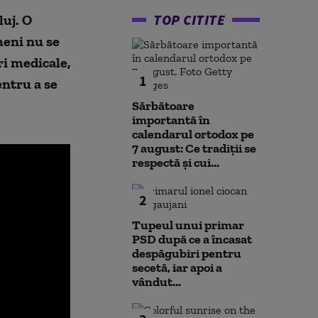
TOP CITITE
luj. O
meni nu se
ri medicale,
1
entru a se
Sărbătoare
importantă în
calendarul ortodox pe
7 august: Ce tradiții se
respectă și cui...
2
Tupeul unui primar
PSD după ce a încasat
despăgubiri pentru
secetă, iar apoi a
vândut...