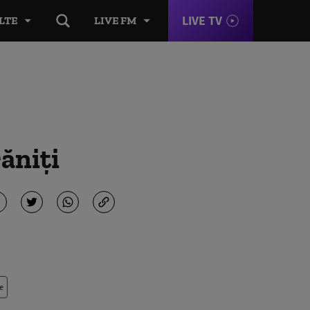
LIVE TV
LTE
LIVE FM
ăniți
e