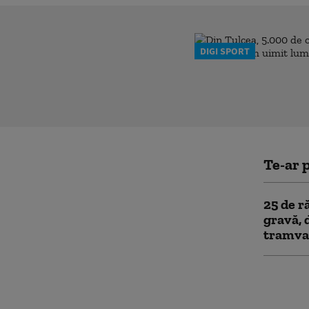
DIGI SPORT
Te-ar p
25 de r
gravă, 
tramva
Ginerel
murit î
din Mos