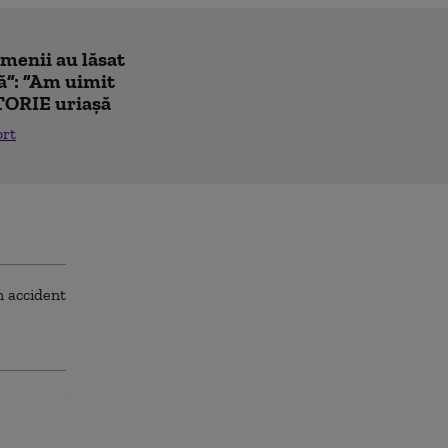
amenii au lăsat
ă”: ”Am uimit
TORIE uriașă
ort