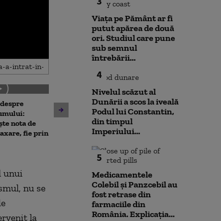
3
Viața pe Pământ ar fi
putut apărea de două
ori. Studiul care pune
sub semnul
întrebării...
4
Nivelul scăzut al
Dunării a scos la iveală
 despre
Antrenament cu miză:
Podul lui Constantin,
10 luni de la ex
umului:
pușcașii marini români au
din timpul
Rahova: Oameni
ște nota de
testat vehiculele de asalt
Imperiului...
așteaptă să intr
taxare, fie prin
amfibiu AAV-7 alături de
Primarul Cipri
militarii SUA
„Am comandat 
5
l unui
Medicamentele
Colebil și Panzcebil au
ismul, nu se
fost retrase din
de
farmaciile din
România. Explicația...
rvenit la