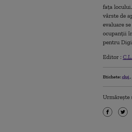
fața locului
vârste de ap
evaluare se 
ocupanții în
pentru Digi
Editor :
C.L
Etichete:
cluj
Urmărește ș