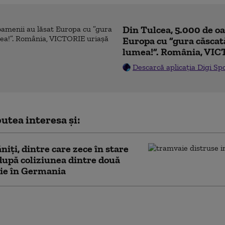
Din Tulcea, 5.000 de o
Europa cu ”gura căscat
lumea!”. România, VIC
Descarcă aplicația Digi Sp
utea interesa și:
ăniţi, dintre care zece în stare
după coliziunea dintre două
ie în Germania
e șefului Forțelor Aerospațiale Ruse ar fi
n explozia misterioasă de la restaurantul
cova (presă)