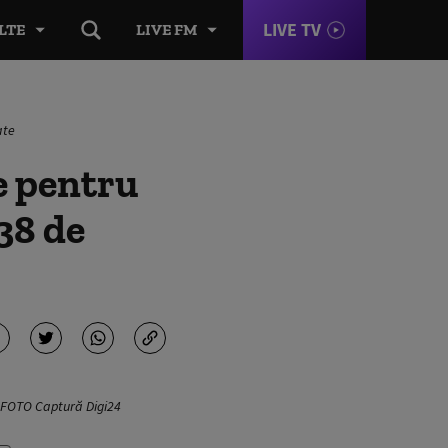
LIVE TV
LTE
LIVE FM
ate
e pentru
 38 de
. FOTO Captură Digi24