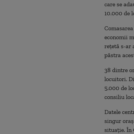
care se ada
10.000 de l
Comasarea l
economii ma
rețetă s-ar 
păstra acest
38 dintre o
locuitori. 
5.000 de loc
consiliu loc
Datele cent
singur oraș
situație. Î