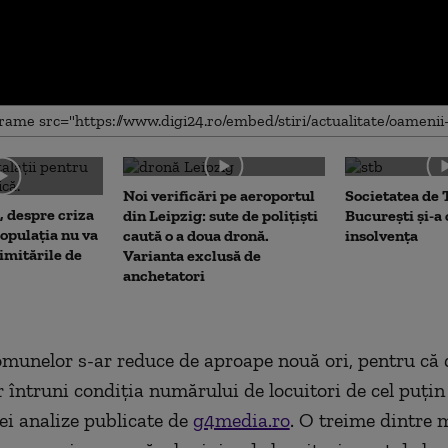
me
Noi verificări pe aeroportul
Societatea de 
, despre criza
din Leipzig: sute de polițiști
București și-a
opulația nu va
caută o a doua dronă.
insolvența
limitările de
Varianta exclusă de
anchetatori
unelor s-ar reduce de aproape nouă ori, pentru că 
r întruni condiția numărului de locuitori de cel puțin
i analize publicate de
g4media.ro
. O treime dintre 