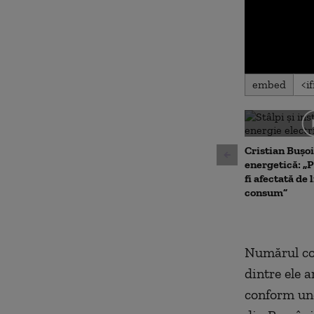
0
embed
seconds
of
0
seconds
Volu
90%
Cristian Bușoi
energetică: „P
fi afectată de 
consum”
Numărul com
dintre ele a
conform une