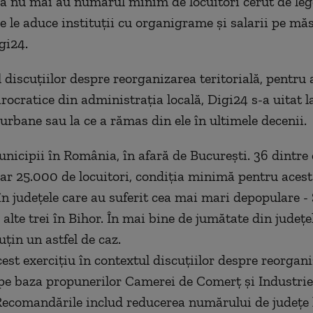
 nu mai au numărul minim de locuitori cerut de leg
re le aduce instituții cu organigrame și salarii pe mă
gi24.
l discuțiilor despre reorganizarea teritorială, pentru
rocratice din administrația locală, Digi24 s-a uitat l
urbane sau la ce a rămas din ele în ultimele decenii.
nicipii în România, în afară de București. 36 dintre
ar 25.000 de locuitori, condiția minimă pentru acest
în județele care au suferit cea mai mari depopulare -
lte trei în Bihor. În mai bine de jumătate din județel
țin un astfel de caz.
est exercițiu în contextul discuțiilor despre reorgan
, pe baza propunerilor Camerei de Comerț și Industrie
ecomandările includ reducerea numărului de județe la