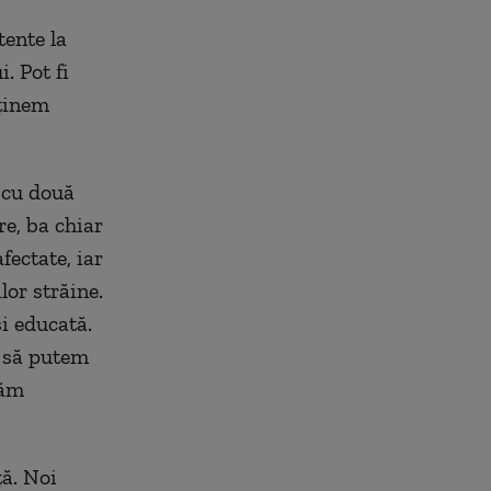
tente la
. Pot fi
nținem
 cu două
re, ba chiar
fectate, iar
lor străine.
i educată.
a să putem
năm
ță. Noi