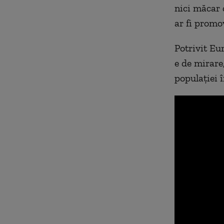
nici măcar 
ar fi promov
Potrivit Eur
e de mirare
populației î