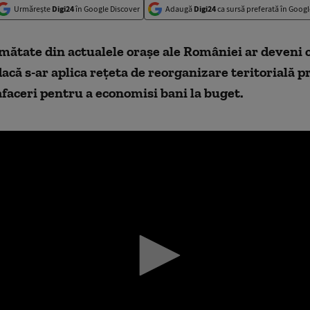
Urmărește
Digi24
în Google Discover
Adaugă
Digi24
ca sursă preferată în Googl
mătate din actualele orașe ale României ar deveni
dacă s-ar aplica rețeta de reorganizare teritorială 
faceri pentru a economisi bani la buget.