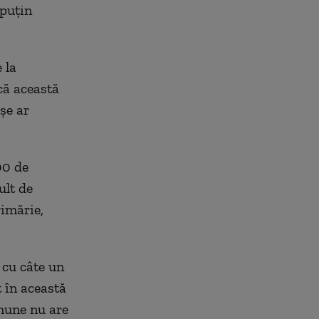
 puțin
 la
că această
așe ar
00 de
ult de
rimărie,
 cu câte un
t în această
omune nu are