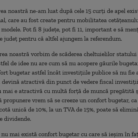
ea noastră ne-am luat după cele 15 curți de apel exis
al, care au fost create pentru mobilitatea cetățeanului
e modele. Pot fi 8 județe, pot fi 11, important e să me
de județ pentru că altfel ajungem la referendum.
ea noastră vorbim de scăderea cheltuielilor statului
stfel de idee nu are cum să nu acopere găurile bugeta
ort bugetar astfel încât investițiile publice să nu fie a
devină atractivă din punct de vedere fiscal investiții
mai e atractivă cu multă forță de muncă pregătită ș
ă propunere vrem să se creeze un confort bugetar, c
 cotă unică de 10%, la un TVA de 15%, poate să elimi
e dividende.
nu mai există confort bugetar cu care să ieșim în fa