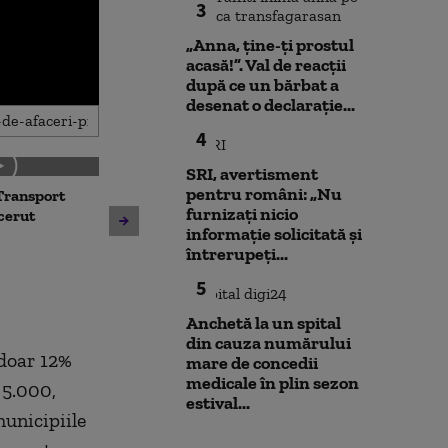
3
„Anna, ţine-ţi prostul
acasă!”. Val de reacții
după ce un bărbat a
desenat o declarație...
4
SRI, avertisment
pentru români: „Nu
Transport
Noua lege a int
furnizați nicio
Avertisment de la Bruxelles
 cerut
deschide calea
informație solicitată și
după scandalul centralelor
parteneriatul 
întrerupeți...
pe cărbune: „Blocarea
Nu poți impune
angajamentelor din PNRR
fără să oferi și
5
poate avea consecințe
financiare”
Anchetă la un spital
din cauza numărului
doar 12%
mare de concedii
medicale în plin sezon
 5.000,
estival...
municipiile