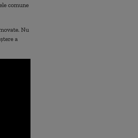
alele comune
romovate. Nu
ștere a