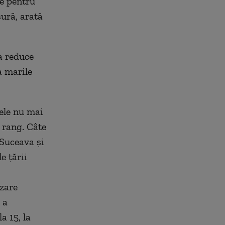
e pentru
sură, arată
 a reduce
a marile
 ele nu mai
 rang. Câte
 Suceava și
e țării
izare
 a
 15, la