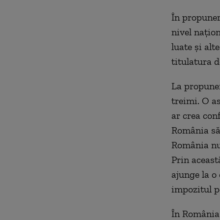
În propuner
nivel națion
luate și alt
titulatura 
La propuner
treimi. O a
ar crea conf
România să 
România nu 
Prin aceast
ajunge la o
impozitul p
În România 