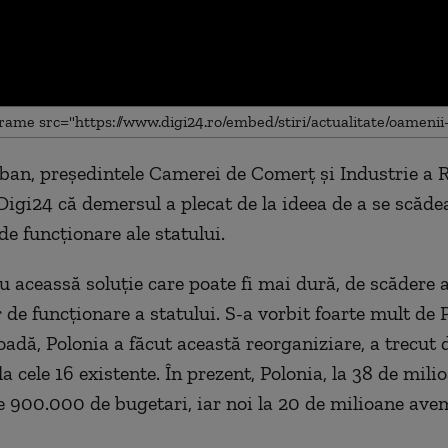
an, președintele Camerei de Comerț și Industrie a 
me
 Digi24 că demersul a plecat de la ideea de a se scăde
 de funcționare ale statului.
u aceassă soluție care poate fi mai dură, de scădere 
r de funcționare a statului. S-a vorbit foarte mult de 
oadă, Polonia a făcut această reorganiziare, a trecut d
a cele 16 existente. În prezent, Polonia, la 38 de mili
re 900.000 de bugetari, iar noi la 20 de milioane avem