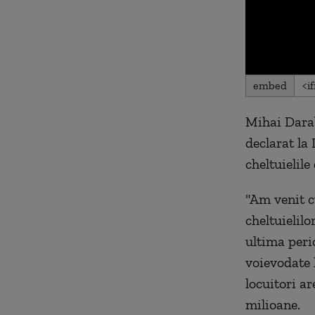
0
embed
seconds
of
0
Mihai Darab
seconds
Volu
90%
declarat la
cheltuielile
"Am venit c
cheltuielilo
ultima peri
voievodate l
locuitori a
milioane.