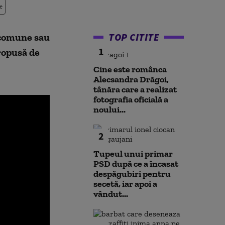
e
TOP CITITE
 comune sau
1
propusă de
Cine este românca
Alecsandra Drăgoi,
tânăra care a realizat
fotografia oficială a
noului...
2
Tupeul unui primar
PSD după ce a încasat
despăgubiri pentru
secetă, iar apoi a
vândut...