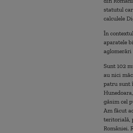
din România
statutul ca
calculele Di
În contextu
aparatele bi
aglomerări 
Sunt 102 mu
au nici măc
patru sunt 
Hunedoara, a
găsim cel pu
Am făcut ac
teritorială
României. R