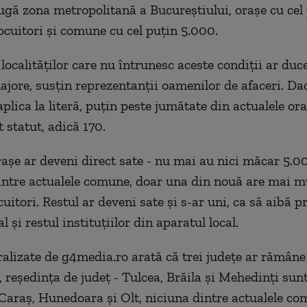
ugă zona metropolitană a Bucureștiului, orașe cu cel
ocuitori și comune cu cel puțin 5.000.
ocalităților care nu întrunesc aceste condiții ar duce
jore, susțin reprezentanții oamenilor de afaceri. Da
aplica la literă, puțin peste jumătate din actualele or
 statut, adică 170.
rașe ar deveni direct sate - nu mai au nici măcar 5.0
Dintre actualele comune, doar una din nouă are mai m
uitori. Restul ar deveni sate și s-ar uni, ca să aibă p
al și restul instituțiilor din aparatul local.
ralizate de g4media.ro arată că trei județe ar rămâne
, reședința de județ - Tulcea, Brăila și Mehedinți sun
n Caraș, Hunedoara și Olt, niciuna dintre actualele c