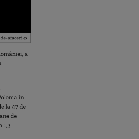
României, a
a
a
Polonia în
e la 47 de
oane de
 1,3